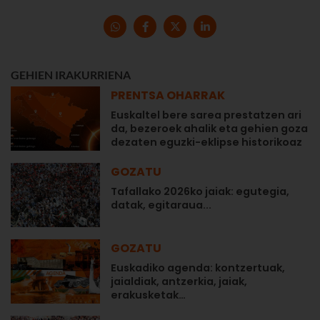
GEHIEN IRAKURRIENA
PRENTSA OHARRAK
Euskaltel bere sarea prestatzen ari
da, bezeroek ahalik eta gehien goza
dezaten eguzki-eklipse historikoaz
GOZATU
Tafallako 2026ko jaiak: egutegia,
datak, egitaraua...
GOZATU
Euskadiko agenda: kontzertuak,
jaialdiak, antzerkia, jaiak,
erakusketak…