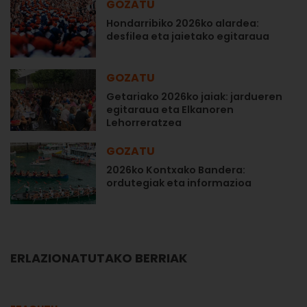
GOZATU
Hondarribiko 2026ko alardea:
desfilea eta jaietako egitaraua
GOZATU
Getariako 2026ko jaiak: jardueren
egitaraua eta Elkanoren
Lehorreratzea
GOZATU
2026ko Kontxako Bandera:
ordutegiak eta informazioa
ERLAZIONATUTAKO BERRIAK