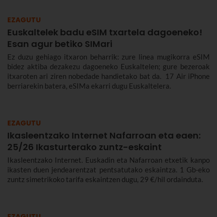
EZAGUTU
Euskaltelek badu eSIM txartela dagoeneko!
Esan agur betiko SIMari
Ez duzu gehiago itxaron beharrik: zure linea mugikorra eSIM
bidez aktiba dezakezu dagoeneko Euskaltelen; gure bezeroak
itxaroten ari ziren nobedade handietako bat da. 17 Air iPhone
berriarekin batera, eSIMa ekarri dugu Euskaltelera.
EZAGUTU
Ikasleentzako Internet Nafarroan eta eaen:
25/26 Ikasturterako zuntz-eskaint
Ikasleentzako Internet. Euskadin eta Nafarroan etxetik kanpo
ikasten duen jendearentzat pentsatutako eskaintza. 1 Gb-eko
zuntz simetrikoko tarifa eskaintzen dugu, 29 €/hil ordainduta.
EZAGUTU