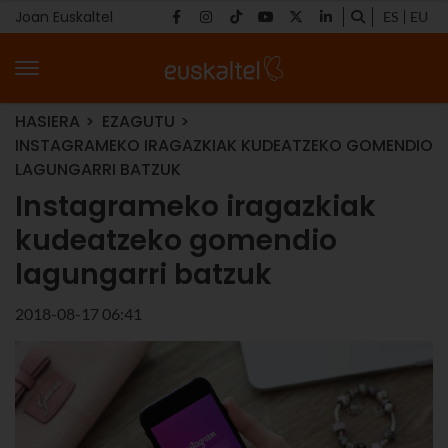
Joan Euskaltel
ES
EU
HASIERA
EZAGUTU
INSTAGRAMEKO IRAGAZKIAK KUDEATZEKO GOMENDIO
LAGUNGARRI BATZUK
Instagrameko iragazkiak
kudeatzeko gomendio
lagungarri batzuk
2018-08-17 06:41