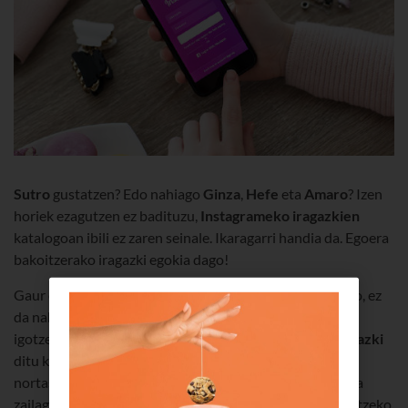
Sutro
gustatzen? Edo nahiago
Ginza
,
Hefe
eta
Amaro
? Izen
horiek ezagutzen ez badituzu,
Instagrameko iragazkien
katalogoan ibili ez zaren seinale. Ikaragarri handia da. Egoera
bakoitzerako iragazki egokia dago!
Gaur egun, Instagramen arrakasta lortu nahi izanez gero, ez
da nahikoa smartphonea atera, argazkia egin eta sarera
igotzea. Bai zera! Gure
sare sozialik gogokoenak
40 iragazki
ditu katalogoan, sentitzen duzun guztia adierazten eta
nortasun bereziko argazkiak egiten laguntzeko. Gero eta
zailagoa da “Atsegin dut” bat lortzea; beraz, edukiak sortzeko,