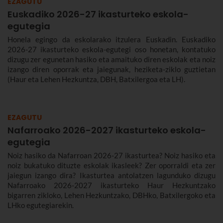
EZAGUTU
Euskadiko 2026-27 ikasturteko eskola-
egutegia
Honela egingo da eskolarako itzulera Euskadin. Euskadiko
2026-27 ikasturteko eskola-egutegi oso honetan, kontatuko
dizugu zer egunetan hasiko eta amaituko diren eskolak eta noiz
izango diren oporrak eta jaiegunak, heziketa-ziklo guztietan
(Haur eta Lehen Hezkuntza, DBH, Batxilergoa eta LH).
EZAGUTU
Nafarroako 2026-2027 ikasturteko eskola-
egutegia
Noiz hasiko da Nafarroan 2026-27 ikasturtea? Noiz hasiko eta
noiz bukatuko dituzte eskolak ikasleek? Zer oporraldi eta zer
jaiegun izango dira? Ikasturtea antolatzen lagunduko dizugu
Nafarroako 2026-2027 ikasturteko Haur Hezkuntzako
bigarren zikloko, Lehen Hezkuntzako, DBHko, Batxilergoko eta
LHko egutegiarekin.