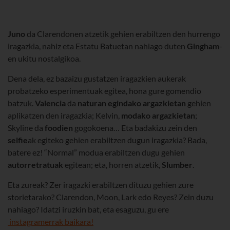
Juno
da Clarendonen atzetik gehien erabiltzen den hurrengo
iragazkia, nahiz eta Estatu Batuetan nahiago duten
Gingham
-
en ukitu nostalgikoa.
Dena dela, ez bazaizu gustatzen iragazkien aukerak
probatzeko esperimentuak egitea, hona gure gomendio
batzuk.
Valencia
da
naturan egindako argazkietan
gehien
aplikatzen den iragazkia; Kelvin,
modako argazkietan
;
Skyline da
foodien
gogokoena… Eta badakizu zein den
selfie
ak egiteko gehien erabiltzen dugun iragazkia? Bada,
batere ez! “Normal” modua erabiltzen dugu gehien
autorretratuak
egitean; eta, horren atzetik,
Slumber
.
Eta zureak? Zer iragazki erabiltzen dituzu gehien zure
storietarako? Clarendon, Moon, Lark edo Reyes? Zein duzu
nahiago? Idatzi iruzkin bat, eta esaguzu, gu ere
instagramerrak baikara!