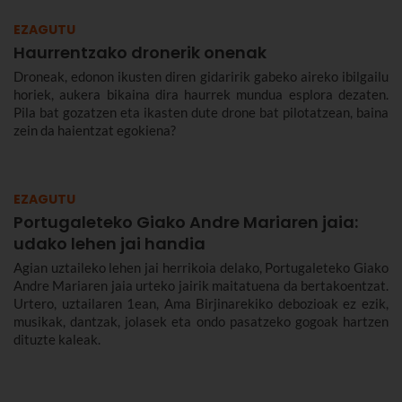
EZAGUTU
Haurrentzako dronerik onenak
Droneak, edonon ikusten diren gidaririk gabeko aireko ibilgailu
horiek, aukera bikaina dira haurrek mundua esplora dezaten.
Pila bat gozatzen eta ikasten dute drone bat pilotatzean, baina
zein da haientzat egokiena?
EZAGUTU
Portugaleteko Giako Andre Mariaren jaia:
udako lehen jai handia
Agian uztaileko lehen jai herrikoia delako, Portugaleteko Giako
Andre Mariaren jaia urteko jairik maitatuena da bertakoentzat.
Urtero, uztailaren 1ean, Ama Birjinarekiko debozioak ez ezik,
musikak, dantzak, jolasek eta ondo pasatzeko gogoak hartzen
dituzte kaleak.