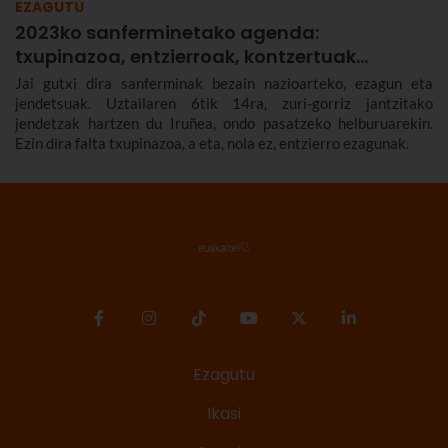
EZAGUTU
2023ko sanferminetako agenda:
txupinazoa, entzierroak, kontzertuak…
Jai gutxi dira sanferminak bezain nazioarteko, ezagun eta
jendetsuak. Uztailaren 6tik 14ra, zuri-gorriz jantzitako
jendetzak hartzen du Iruñea, ondo pasatzeko helburuarekin.
Ezin dira falta txupinazoa, a eta, nola ez, entzierro ezagunak.
Ezagutu
Ikasi