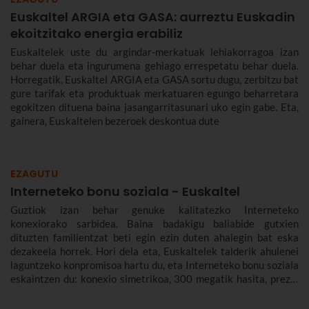
Euskaltel ARGIA eta GASA: aurreztu Euskadin
ekoitzitako energia erabiliz
Euskaltelek uste du argindar-merkatuak lehiakorragoa izan
behar duela eta ingurumena gehiago errespetatu behar duela.
Horregatik, Euskaltel ARGIA eta GASA sortu dugu, zerbitzu bat
gure tarifak eta produktuak merkatuaren egungo beharretara
egokitzen dituena baina jasangarritasunari uko egin gabe. Eta,
gainera, Euskaltelen bezeroek deskontua dute
EZAGUTU
Interneteko bonu soziala - Euskaltel
Guztiok izan behar genuke kalitatezko Interneteko
konexiorako sarbidea. Baina badakigu baliabide gutxien
dituzten familientzat beti egin ezin duten ahalegin bat eska
dezakeela horrek. Hori dela eta, Euskaltelek talderik ahulenei
laguntzeko konpromisoa hartu du, eta Interneteko bonu soziala
eskaintzen du: konexio simetrikoa, 300 megatik hasita, prezio
murriztuan eta denbora-eperik gabe.