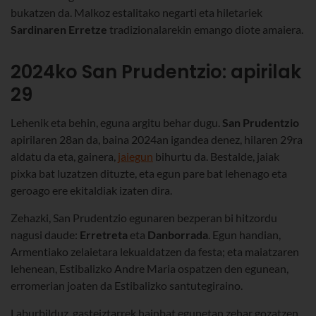
bukatzen da. Malkoz estalitako negarti eta hiletariek
Sardinaren Erretze
tradizionalarekin emango diote amaiera.
2024ko San Prudentzio: apirilak
29
Lehenik eta behin, eguna argitu behar dugu.
San Prudentzio
apirilaren 28an da, baina 2024an igandea denez, hilaren 29ra
aldatu da eta, gainera,
jaiegun
bihurtu da. Bestalde, jaiak
pixka bat luzatzen dituzte, eta egun pare bat lehenago eta
geroago ere ekitaldiak izaten dira.
Zehazki, San Prudentzio egunaren bezperan bi hitzordu
nagusi daude:
Erretreta
eta
Danborrada
. Egun handian,
Armentiako zelaietara lekualdatzen da festa; eta maiatzaren
lehenean, Estibalizko Andre Maria ospatzen den egunean,
erromerian joaten da Estibalizko santutegiraino.
Laburbilduz, gasteiztarrek hainbat egunetan zehar gozatzen