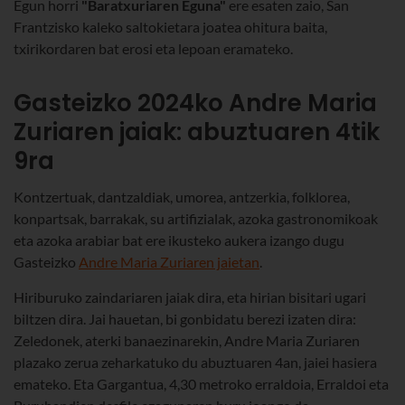
Egun horri
"Baratxuriaren Eguna"
ere esaten zaio, San
Frantzisko kaleko saltokietara joatea ohitura baita,
txirikordaren bat erosi eta lepoan eramateko.
Gasteizko 2024ko Andre Maria
Zuriaren jaiak: abuztuaren 4tik
9ra
Kontzertuak, dantzaldiak, umorea, antzerkia, folklorea,
konpartsak, barrakak, su artifizialak, azoka gastronomikoak
eta azoka arabiar bat ere ikusteko aukera izango dugu
Gasteizko
Andre Maria Zuriaren jaietan
.
Hiriburuko zaindariaren jaiak dira, eta hirian bisitari ugari
biltzen dira. Jai hauetan, bi gonbidatu berezi izaten dira:
Zeledonek, aterki banaezinarekin, Andre Maria Zuriaren
plazako zerua zeharkatuko du abuztuaren 4an, jaiei hasiera
emateko. Eta Gargantua, 4,30 metroko erraldoia, Erraldoi eta