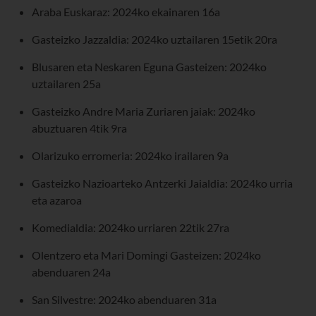
Araba Euskaraz: 2024ko ekainaren 16a
Gasteizko Jazzaldia: 2024ko uztailaren 15etik 20ra
Blusaren eta Neskaren Eguna Gasteizen: 2024ko
uztailaren 25a
Gasteizko Andre Maria Zuriaren jaiak: 2024ko
abuztuaren 4tik 9ra
Olarizuko erromeria: 2024ko irailaren 9a
Gasteizko Nazioarteko Antzerki Jaialdia: 2024ko urria
eta azaroa
Komedialdia: 2024ko urriaren 22tik 27ra
Olentzero eta Mari Domingi Gasteizen: 2024ko
abenduaren 24a
San Silvestre: 2024ko abenduaren 31a