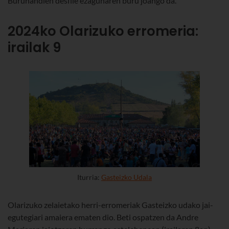
Buruhandien desfile ezagunaren buru joango da.
2024ko Olarizuko erromeria:
irailak 9
Iturria:
Gasteizko Udala
Olarizuko zelaietako herri-erromeriak Gasteizko udako jai-
egutegiari amaiera ematen dio. Beti ospatzen da Andre