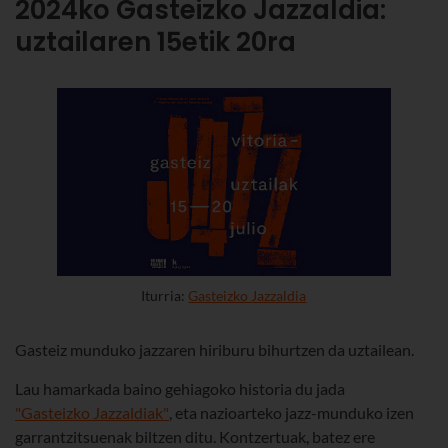
2024ko Gasteizko Jazzaldia:
uztailaren 15etik 20ra
Iturria:
Gasteizko Jazzaldia
Gasteiz munduko jazzaren hiriburu bihurtzen da uztailean.
Lau hamarkada baino gehiagoko historia du jada
"Gasteizko Jazzaldiak"
, eta nazioarteko jazz-munduko izen
garrantzitsuenak biltzen ditu. Kontzertuak, batez ere