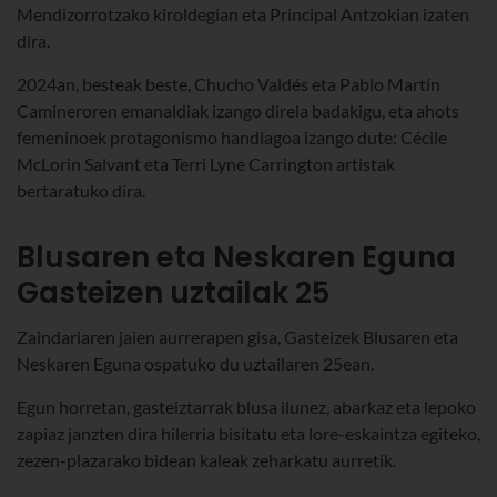
Mendizorrotzako kiroldegian eta Principal Antzokian izaten
dira.
2024an, besteak beste, Chucho Valdés eta Pablo Martín
Camineroren emanaldiak izango direla badakigu, eta ahots
femeninoek protagonismo handiagoa izango dute: Cécile
McLorin Salvant eta Terri Lyne Carrington artistak
bertaratuko dira.
Blusaren eta Neskaren Eguna
Gasteizen uztailak 25
Zaindariaren jaien aurrerapen gisa, Gasteizek Blusaren eta
Neskaren Eguna ospatuko du uztailaren 25ean.
Egun horretan, gasteiztarrak blusa ilunez, abarkaz eta lepoko
zapiaz janzten dira hilerria bisitatu eta lore-eskaintza egiteko,
zezen-plazarako bidean kaleak zeharkatu aurretik.