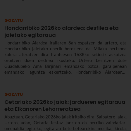
GOZATU
Hondarribiko 2026ko alardea: desfilea eta
jaietako egitaraua
Hondarribiko Alardea irailaren 8an ospatzen da urtero, eta
Hondarribiko jaietako unerik bereziena da. Milaka pertsona
kalera ateratzen dira frantsesen 1638ko setiotik askatzea
oroitzen duen desfilea ikusteko. Urtero berritzen dute
Guadalupeko Ama Birjinari emandako botoa, garaipenean
emandako laguntza eskertzeko. Hondarribiko Alardearen
jatorriari eta desfileari buruz, eta Hondarribiko jaien 2026ko
egitarauari buruz gehiago kontatuko dizugu. Gogoan hartu,
jaiak irailaren 4tik 10era dira eta.
GOZATU
Getariako 2026ko jaiak: jardueren egitaraua
eta Elkanoren Lehorreratzea
Abuztuan, Getariako 2026ko jaiak iritsiko dira: Salbatore jaiak.
Urtero, udan, Getaria festaz janzten da herriko zaindariari
omenaldia egiteko, egitarau bete-betearekin: musika, kirola,