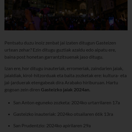
Pentsatu duzu inoiz zenbat jai izaten ditugun Gasteizen
urtean zehar? Ezin ditugu guztiak azaldu edo aipatu ere,
baina post honetan garrantzitsuenak jaso ditugu.
Izan ere, hor ditugu inauteriak, erromeriak, zaindarien jaiak,
jaialdiak, kirol-hitzorduak eta baita zozketak ere: kultura- eta
jai-jarduerak etengabeak dira Arabako hiriburuan. Hartu
gogoan zein diren
Gasteizko jaiak 2024an.
San Anton eguneko zozketa: 2024ko urtarrilaren 17a
Gasteizko inauteriak: 2024ko otsailaren 6tik 13ra
San Prudentzio: 2024ko apirilaren 29a