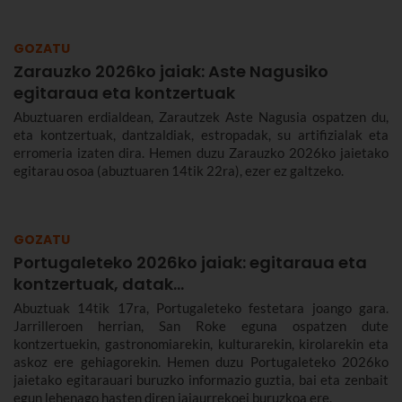
GOZATU
Zarauzko 2026ko jaiak: Aste Nagusiko
egitaraua eta kontzertuak
Abuztuaren erdialdean, Zarautzek Aste Nagusia ospatzen du,
eta kontzertuak, dantzaldiak, estropadak, su artifizialak eta
erromeria izaten dira. Hemen duzu Zarauzko 2026ko jaietako
egitarau osoa (abuztuaren 14tik 22ra), ezer ez galtzeko.
GOZATU
Portugaleteko 2026ko jaiak: egitaraua eta
kontzertuak, datak...
Abuztuak 14tik 17ra, Portugaleteko festetara joango gara.
Jarrilleroen herrian, San Roke eguna ospatzen dute
kontzertuekin, gastronomiarekin, kulturarekin, kirolarekin eta
askoz ere gehiagorekin. Hemen duzu Portugaleteko 2026ko
jaietako egitarauari buruzko informazio guztia, bai eta zenbait
egun lehenago hasten diren jaiaurrekoei buruzkoa ere.