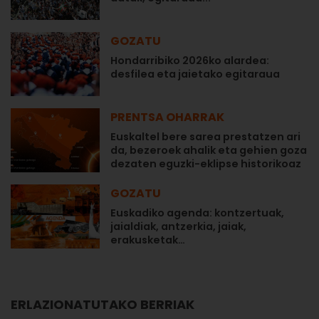
GOZATU
Hondarribiko 2026ko alardea:
desfilea eta jaietako egitaraua
PRENTSA OHARRAK
Euskaltel bere sarea prestatzen ari
da, bezeroek ahalik eta gehien goza
dezaten eguzki-eklipse historikoaz
GOZATU
Euskadiko agenda: kontzertuak,
jaialdiak, antzerkia, jaiak,
erakusketak…
ERLAZIONATUTAKO BERRIAK