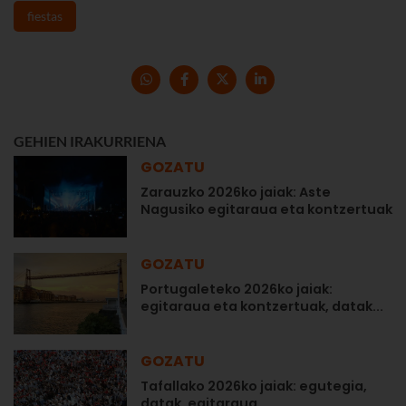
fiestas
GEHIEN IRAKURRIENA
GOZATU
Zarauzko 2026ko jaiak: Aste
Nagusiko egitaraua eta kontzertuak
GOZATU
Portugaleteko 2026ko jaiak:
egitaraua eta kontzertuak, datak...
GOZATU
Tafallako 2026ko jaiak: egutegia,
datak, egitaraua...