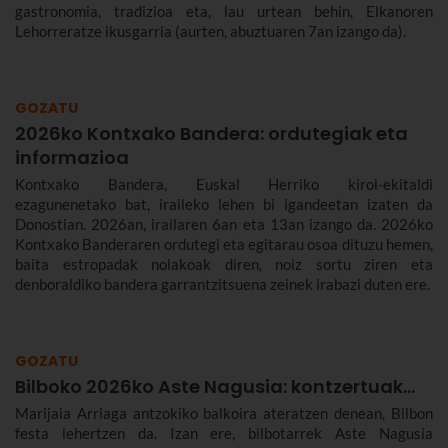
gastronomia, tradizioa eta, lau urtean behin, Elkanoren
Lehorreratze ikusgarria (aurten, abuztuaren 7an izango da).
GOZATU
2026ko Kontxako Bandera: ordutegiak eta
informazioa
Kontxako Bandera, Euskal Herriko kirol-ekitaldi
ezagunenetako bat, iraileko lehen bi igandeetan izaten da
Donostian. 2026an, irailaren 6an eta 13an izango da. 2026ko
Kontxako Banderaren ordutegi eta egitarau osoa dituzu hemen,
baita estropadak nolakoak diren, noiz sortu ziren eta
denboraldiko bandera garrantzitsuena zeinek irabazi duten ere.
GOZATU
Bilboko 2026ko Aste Nagusia: kontzertuak...
Marijaia Arriaga antzokiko balkoira ateratzen denean, Bilbon
festa lehertzen da. Izan ere, bilbotarrek Aste Nagusia