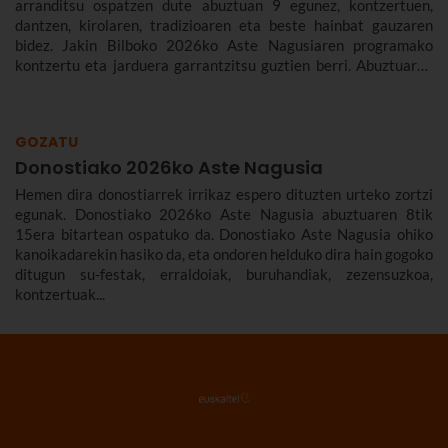
arranditsu ospatzen dute abuztuan 9 egunez, kontzertuen,
dantzen, kirolaren, tradizioaren eta beste hainbat gauzaren
bidez. Jakin Bilboko 2026ko Aste Nagusiaren programako
kontzertu eta jarduera garrantzitsu guztien berri. Abuztuaren
22tik 30era izango da.
GOZATU
Donostiako 2026ko Aste Nagusia
Hemen dira donostiarrek irrikaz espero dituzten urteko zortzi
egunak. Donostiako 2026ko Aste Nagusia abuztuaren 8tik
15era bitartean ospatuko da. Donostiako Aste Nagusia ohiko
kanoikadarekin hasiko da, eta ondoren helduko dira hain gogoko
ditugun su-festak, erraldoiak, buruhandiak, zezensuzkoa,
kontzertuak...