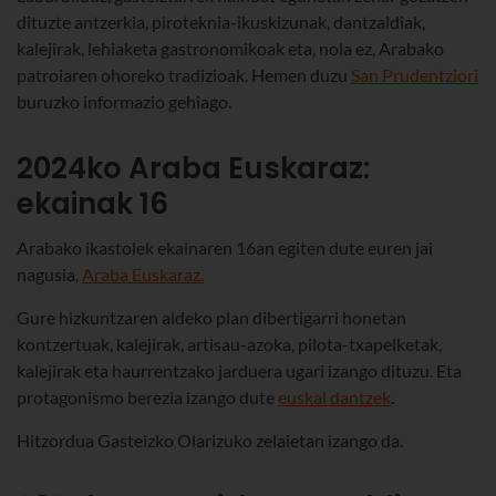
dituzte antzerkia, piroteknia-ikuskizunak, dantzaldiak,
kalejirak, lehiaketa gastronomikoak eta, nola ez, Arabako
patroiaren ohoreko tradizioak. Hemen duzu
San Prudentziori
buruzko informazio gehiago.
2024ko Araba Euskaraz:
ekainak 16
Arabako ikastolek ekainaren 16an egiten dute euren jai
nagusia,
Araba Euskaraz.
Gure hizkuntzaren aldeko plan dibertigarri honetan
kontzertuak, kalejirak, artisau-azoka, pilota-txapelketak,
kalejirak eta haurrentzako jarduera ugari izango dituzu. Eta
protagonismo berezia izango dute
euskal dantzek
.
Hitzordua Gasteizko Olarizuko zelaietan izango da.