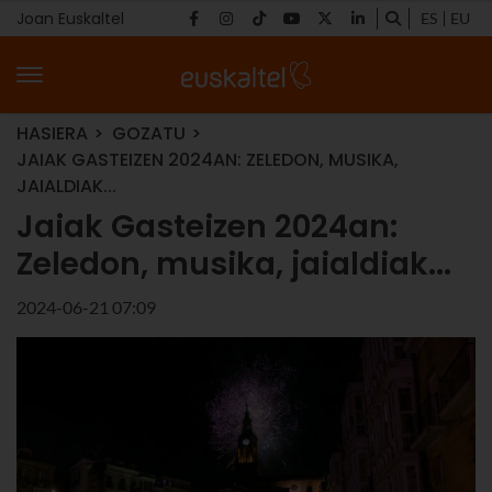
Joan Euskaltel
ES
EU
HASIERA
GOZATU
JAIAK GASTEIZEN 2024AN: ZELEDON, MUSIKA,
JAIALDIAK...
Jaiak Gasteizen 2024an:
Zeledon, musika, jaialdiak...
2024-06-21 07:09