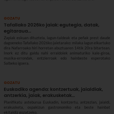
GOZATU
Tafallako 2026ko jaiak: egutegia, datak,
egitaraua...
Zapiak eskuan dituztela, lagun-taldeak eta peñak prest daude
dagoeneko Tafallako 2026ko jaietarako: milaka lagun elkartuko
dira Nafarroako hiri horretan abuztuaren 14tik 20ra bitartean.
Inork ez ditu galdu nahi erraldoiek animaturiko kale-giroa,
musika-errondak, entzierroak edo hainbeste esperotako
Salbeko igoera.
GOZATU
Euskadiko agenda: kontzertuak, jaialdiak,
antzerkia, jaiak, erakusketak…
Planifikatu asteburua Euskadin, kontzertu, antzezlan, jaialdi,
erakusketa, ospakizun gastronomiko eta beste hainbat
ekitaldiz gozatzeko.