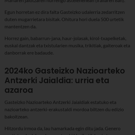
Mariaren jaiotzaren hurrengo astelehenean (irailaren 8an).
Egun horretan ez dira falta Gasteizko udalerria zedarritzen
duten mugarrietara bisitak. Ohitura hori duela 500 urtetik
mantentzen da.
Horrez gain, babarrun-jana, haur-jolasak, kirol-txapelketak,
euskal dantzak eta txistularien musika, trikitiak, gaiteroak eta
danborrak ere badaude.
2024ko Gasteizko Nazioarteko
Antzerki Jaialdia: urria eta
azaroa
Gasteizko Nazioarteko Antzerki Jaialdiak estatuko eta
nazioarteko antzerki-erakustaldi mordoa biltzen du edizio
bakoitzean.
Hitzordu irmoa da, lau hamarkada egin ditu jada. Genero