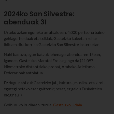
2024ko San Silvestre:
abenduak 31
Urteko azken eguneko arratsaldean, 4.000 pertsona baino
gehiago, helduak eta txikiak, Gasteizko kaleetan zehar
ibiltzen dira korrika Gasteizko San Silvestre lasterketan.
Nahi baduzu, egun batzuk lehenago, abenduaren 15ean,
igandea, Gasteizko Maratoi Erdia egingo da (21,097
kilometroko distantziako proba), Arabako Atletismo
Federazioak antolatua.
Ez dugu nahi zuk Gasteizko jai-, kultura-, musika- eta kirol-
egutegi beteko ezer galtzerik; beraz, ez galdu Euskaltelen
blog hau ;)
Goiburuko irudiaren iturria:
Gasteizko Udala
.