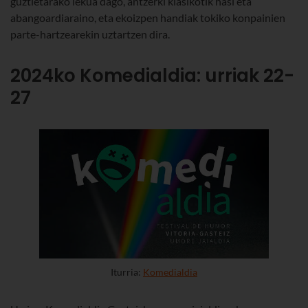
guztietarako lekua dago, antzerki klasikotik hasi eta
abangoardiaraino, eta ekoizpen handiak tokiko konpainien
parte-hartzearekin uztartzen dira.
2024ko Komedialdia: urriak 22-
27
Iturria:
Komedialdia