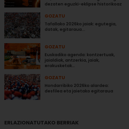
dezaten eguzki-eklipse historikoaz
GOZATU
Tafallako 2026ko jaiak: egutegia,
datak, egitaraua...
GOZATU
Euskadiko agenda: kontzertuak,
jaialdiak, antzerkia, jaiak,
erakusketak…
GOZATU
Hondarribiko 2026ko alardea:
desfilea eta jaietako egitaraua
ERLAZIONATUTAKO BERRIAK