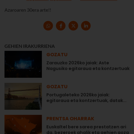
Azaroaren 30era arte!!
GEHIEN IRAKURRIENA
GOZATU
Zarauzko 2026ko jaiak: Aste
Nagusiko egitaraua eta kontzertuak
GOZATU
Portugaleteko 2026ko jaiak:
egitaraua eta kontzertuak, datak...
PRENTSA OHARRAK
Euskaltel bere sarea prestatzen ari
da, bezeroek ahalik eta gehien goza