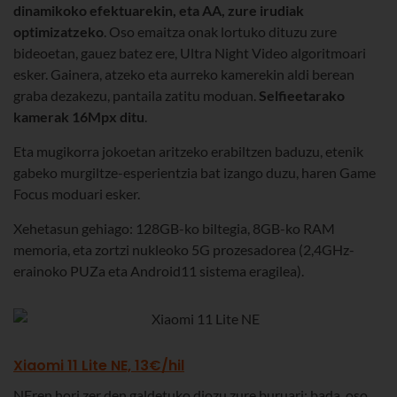
dinamikoko efektuarekin, eta AA, zure irudiak
optimizatzeko
. Oso emaitza onak lortuko dituzu zure
bideoetan, gauez batez ere, Ultra Night Video algoritmoari
esker. Gainera, atzeko eta aurreko kamerekin aldi berean
graba dezakezu, pantaila zatitu moduan.
Selfieetarako
kamerak 16Mpx ditu
.
Eta mugikorra jokoetan aritzeko erabiltzen baduzu, etenik
gabeko murgiltze-esperientzia bat izango duzu, haren Game
Focus moduari esker.
Xehetasun gehiago: 128GB-ko biltegia, 8GB-ko RAM
memoria, eta zortzi nukleoko 5G prozesadorea (2,4GHz-
erainoko PUZa eta Android11 sistema eragilea).
Xiaomi 11 Lite NE, 13€/hil
NEren hori zer den galdetuko diozu zure buruari; bada, oso