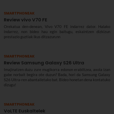
SMARTPHONEAK
Review vivo V70 FE
Orekatua den-denean, Vivo V70 FE indarrez dator. Halako
indarrez, non bideo hau egin baitugu, eskaintzen dizkizun
prestazio guztiak ikus ditzazun.nn
SMARTPHONEAK
Review Samsung Galaxy S26 Ultra
Imajinatzen duzu zure mugikorra edonon erabiltzea, axola izan
gabe norbait begira ote duzun? Bada, hori da Samsung Galaxy
S26 Ultra-ren abantailetako bat. Bideo honetan dena kontatuko
dizugu!
SMARTPHONEAK
VoLTE Euskaltelek