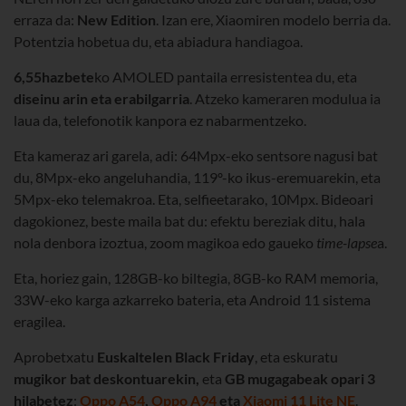
erraza da:
New Edition
. Izan ere, Xiaomiren modelo berria da.
Potentzia hobetua du, eta abiadura handiagoa.
6,55hazbete
ko AMOLED pantaila erresistentea du, eta
diseinu arin eta erabilgarria
. Atzeko kameraren modulua ia
laua da, telefonotik kanpora ez nabarmentzeko.
Eta kameraz ari garela, adi: 64Mpx-eko sentsore nagusi bat
du, 8Mpx-eko angeluhandia, 119º-ko ikus-eremuarekin, eta
5Mpx-eko telemakroa. Eta, selfieetarako, 10Mpx. Bideoari
dagokionez, beste maila bat du: efektu bereziak ditu, hala
nola denbora izoztua, zoom magikoa edo gaueko
time-lapse
a.
Eta, horiez gain, 128GB-ko biltegia, 8GB-ko RAM memoria,
33W-eko karga azkarreko bateria, eta Android 11 sistema
eragilea.
Aprobetxatu
Euskaltelen Black Friday
, eta eskuratu
mugikor bat deskontuarekin,
eta
GB mugagabeak opari 3
hilabetez
:
Oppo A54
,
Oppo A94
eta
Xiaomi 11 Lite NE
.