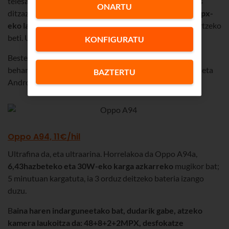
telesailak, argazkiak, bideoak eta abar askoz hobeto ikus
ONARTU
ditzazun. Kamera, berriz, punta-puntakoa:
48+8+2+2Mpx-
eko lau lente
eta
adimen artifiziala
, eszenarik onena lortzeko
beti. Udazkeneko selfieetarako, berriz,
16Mpx
dituzu.
KONFIGURATU
Beste datu batzuk, mugikorra erostean kontuan hartu
beharrekoak: 64GB-ko biltegia, 4GB-ko RAM memoria, eta
BAZTERTU
Android 11 sistema eragilea.
Oppo A94, 11€/hil
Ultrafina da, eta ultraarina. Horrelakoa da Oppo A94a,
6,43hazbeteko eta 30W-eko karga azkarreko
mugikor bat;
5 minutuan kargatuta, ia 3 orduz deitzeko bateria izango
duzu.
B
aina haren indarguneetako bat, dudarik gabe, atzeko
kamera laukoitza da: 48+8+2+2MPX, desfokatze