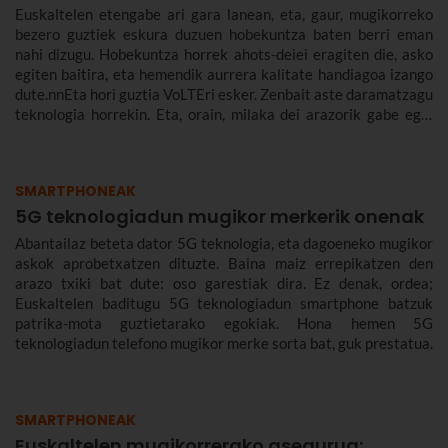
Euskaltelen etengabe ari gara lanean, eta, gaur, mugikorreko
bezero guztiek eskura duzuen hobekuntza baten berri eman
nahi dizugu. Hobekuntza horrek ahots-deiei eragiten die, asko
egiten baitira, eta hemendik aurrera kalitate handiagoa izango
dute.nnEta hori guztia VoLTEri esker. Zenbait aste daramatzagu
teknologia horrekin. Eta, orain, milaka dei arazorik gabe egin
ondoren, azaldu nahi dizugu zer den eta zergatik den
onuragarria zuretzat.
SMARTPHONEAK
5G teknologiadun mugikor merkerik onenak
Abantailaz beteta dator 5G teknologia, eta dagoeneko mugikor
askok aprobetxatzen dituzte. Baina maiz errepikatzen den
arazo txiki bat dute: oso garestiak dira. Ez denak, ordea;
Euskaltelen baditugu 5G teknologiadun smartphone batzuk
patrika-mota guztietarako egokiak. Hona hemen 5G
teknologiadun telefono mugikor merke sorta bat, guk prestatua.
SMARTPHONEAK
Euskaltelen mugikorrerako asegurua: