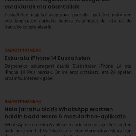
estaldurak eta abantailak
Euskaltelen mugikor-aseguruak pantaila hautsien, matxuren
edo lapurreten aurkako babesa eskaintzen du, eta ez du
irauteko konpromisorik.
SMARTPHONEAK
Eskuratu iPhone 14 Euskaltelen
Dagoeneko eskuragarri daude Euskaltelen iPhone 14 eta
iPhone 14 Plus berriak. Online eros ditzakezu, eta 24 epetan
ordaindu, interesik gabe.
SMARTPHONEAK
Nola jarraitu bizirik WhatsApp erortzen
baldin bada: Beste 6 mezularitza-aplikazio
WhatsAppen ordezko 6 aplikazio aurkezten ditugu, huts egiten
badu besteren bat izateko eskura, edo informazioa eskura izan