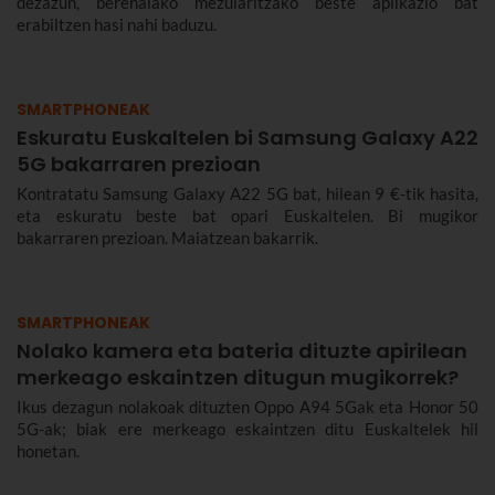
dezazun, berehalako mezularitzako beste aplikazio bat
erabiltzen hasi nahi baduzu.
SMARTPHONEAK
Eskuratu Euskaltelen bi Samsung Galaxy A22
5G bakarraren prezioan
Kontratatu Samsung Galaxy A22 5G bat, hilean 9 €-tik hasita,
eta eskuratu beste bat opari Euskaltelen. Bi mugikor
bakarraren prezioan. Maiatzean bakarrik.
SMARTPHONEAK
Nolako kamera eta bateria dituzte apirilean
merkeago eskaintzen ditugun mugikorrek?
Ikus dezagun nolakoak dituzten Oppo A94 5Gak eta Honor 50
5G-ak; biak ere merkeago eskaintzen ditu Euskaltelek hil
honetan.