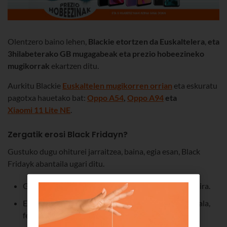
Olentzero baino lehen,
Blackie etortzen da Euskaltelera
,
eta
3hilabeterako GB mugagabeak eta prezio hobeezineko
mugikorrak
ekartzen ditu.
Aurkitu Blackie
Euskaltelen mugikorren orrian
eta eskuratu
pagotxa hauetako bat:
Oppo A54
,
Oppo A94
eta
Xiaomi 11 Lite NE
.
Zergatik erosi Black Fridayn?
Gustuko dugu ohiturei jarraitzea, baina, egia esan, Black
Fridayk abantaila ugari ditu.
Geroago aurkitzen ez diren deskontuak aurkitzen dira.
Eguberrietako erosketak aurreratu ditzakezu eta, hala,
festetan ez daukazu horiekin kezkatu beharrik.