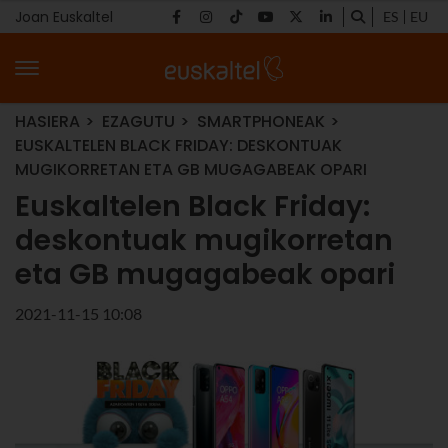
Joan Euskaltel
ES
EU
HASIERA
EZAGUTU
SMARTPHONEAK
EUSKALTELEN BLACK FRIDAY: DESKONTUAK
MUGIKORRETAN ETA GB MUGAGABEAK OPARI
Euskaltelen Black Friday:
deskontuak mugikorretan
eta GB mugagabeak opari
2021-11-15 10:08