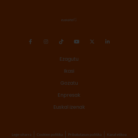
Ezagutu
Ikasi
Gozatu
Enpresak
Euskal izenak
Lege-oharra
Cookien politika
Pribatutasun politika
Kanal etikoa