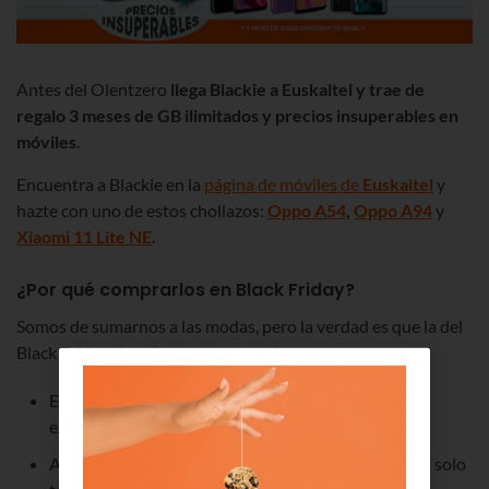
Antes del Olentzero
llega Blackie a Euskaltel y trae de
regalo 3 meses de GB ilimitados y precios insuperables en
móviles
.
Encuentra a Blackie en la
página de móviles de
Euskaltel
y
hazte con uno de estos chollazos:
Oppo A54
,
Oppo A94
y
Xiaomi 11 Lite NE
.
¿Por qué comprarlos en Black Friday?
Somos de sumarnos a las modas, pero la verdad es que la del
Black Friday tiene bastantes ventajas.
Encuentras descuentos que más tarde no vas a
encontrar.
Adelantas las compras navideñas y así en las fiestas solo