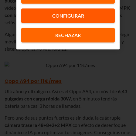
pulgadas
para que veas mucho mejor tus series, fotos,
vídeos… Y ojito con la cámara:
cuatro lentes 48+8+2+2 MPX
con IA
para obtener siempre la escena adecuada. Para los
CONFIGURAR
selfis tienes
16 MPX
.
Algún dato más que debes tener en cuenta a la hora de elegir
RECHAZAR
móvil: 64GB de almacenamiento, 4GB de memoria RAM y
sistema operativo Android 11.
Oppo A94 por 11€/mes
Ultrafino y ultraligero. Así es el Oppo A94, un móvil de
6,43
pulgadas con carga rápida 30W
, en 5 minutos tendrás
batería para casi 3 horas de llamadas.
Pero uno de sus puntos fuertes es sin duda, la cuádruple
cámara trasera 48+8+2+2 MPX
con efecto de desenfoque
dinámico e IA para optimizar tus imágenes. Conseguirás unos