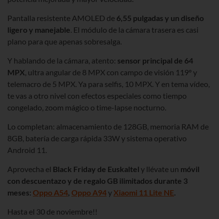
Pantalla resistente AMOLED de
6,55 pulgadas y un diseño
ligero y manejable
. El módulo de la cámara trasera es casi
plano para que apenas sobresalga.
Y hablando de la cámara, atento:
sensor principal de 64
MPX
, ultra angular de 8 MPX con campo de visión 119º y
telemacro de 5 MPX. Ya para selfis, 10 MPX. Y en tema vídeo,
te vas a otro nivel con efectos especiales como tiempo
congelado, zoom mágico o time-lapse nocturno.
Lo completan: almacenamiento de 128GB, memoria RAM de
8GB, batería de carga rápida 33W y sistema operativo
Android 11.
Aprovecha el
Black Friday de Euskaltel
y llévate un
móvil
con descuentazo y de regalo GB ilimitados durante 3
meses:
Oppo A54
,
Oppo A94
y
Xiaomi 11 Lite NE
.
Hasta el 30 de noviembre!!