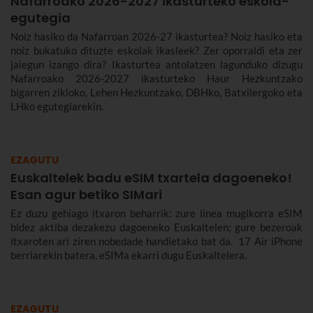
Nafarroako 2026-2027 ikasturteko eskola-
egutegia
Noiz hasiko da Nafarroan 2026-27 ikasturtea? Noiz hasiko eta
noiz bukatuko dituzte eskolak ikasleek? Zer oporraldi eta zer
jaiegun izango dira? Ikasturtea antolatzen lagunduko dizugu
Nafarroako 2026-2027 ikasturteko Haur Hezkuntzako
bigarren zikloko, Lehen Hezkuntzako, DBHko, Batxilergoko eta
LHko egutegiarekin.
EZAGUTU
Euskaltelek badu eSIM txartela dagoeneko!
Esan agur betiko SIMari
Ez duzu gehiago itxaron beharrik: zure linea mugikorra eSIM
bidez aktiba dezakezu dagoeneko Euskaltelen; gure bezeroak
itxaroten ari ziren nobedade handietako bat da. 17 Air iPhone
berriarekin batera, eSIMa ekarri dugu Euskaltelera.
EZAGUTU