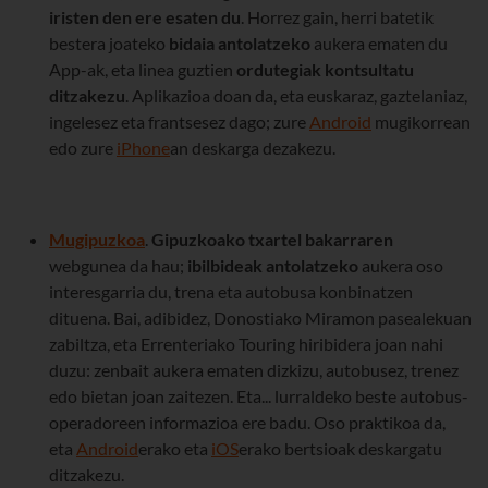
iristen den ere esaten du
. Horrez gain, herri batetik
bestera joateko
bidaia antolatzeko
aukera ematen du
App-ak, eta linea guztien
ordutegiak kontsultatu
ditzakezu
. Aplikazioa doan da, eta euskaraz, gaztelaniaz,
ingelesez eta frantsesez dago; zure
Android
mugikorrean
edo zure
iPhone
an deskarga dezakezu.
Mugipuzkoa
.
Gipuzkoako txartel bakarraren
webgunea da hau;
ibilbideak antolatzeko
aukera oso
interesgarria du, trena eta autobusa konbinatzen
dituena. Bai, adibidez, Donostiako Miramon pasealekuan
zabiltza, eta Errenteriako Touring hiribidera joan nahi
duzu: zenbait aukera ematen dizkizu, autobusez, trenez
edo bietan joan zaitezen. Eta... lurraldeko beste autobus-
operadoreen informazioa ere badu. Oso praktikoa da,
eta
Android
erako eta
iOS
erako bertsioak deskargatu
ditzakezu.