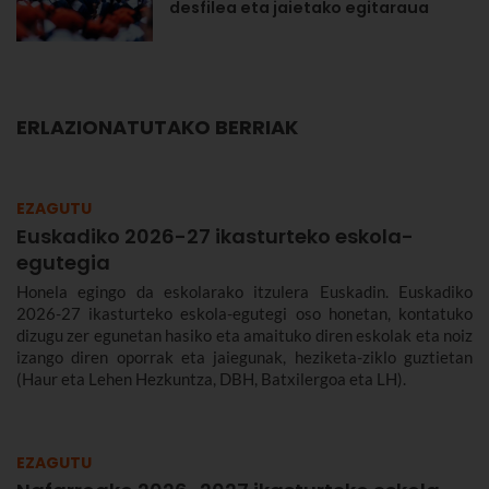
desfilea eta jaietako egitaraua
ERLAZIONATUTAKO BERRIAK
EZAGUTU
Euskadiko 2026-27 ikasturteko eskola-
egutegia
Honela egingo da eskolarako itzulera Euskadin. Euskadiko
2026-27 ikasturteko eskola-egutegi oso honetan, kontatuko
dizugu zer egunetan hasiko eta amaituko diren eskolak eta noiz
izango diren oporrak eta jaiegunak, heziketa-ziklo guztietan
(Haur eta Lehen Hezkuntza, DBH, Batxilergoa eta LH).
EZAGUTU