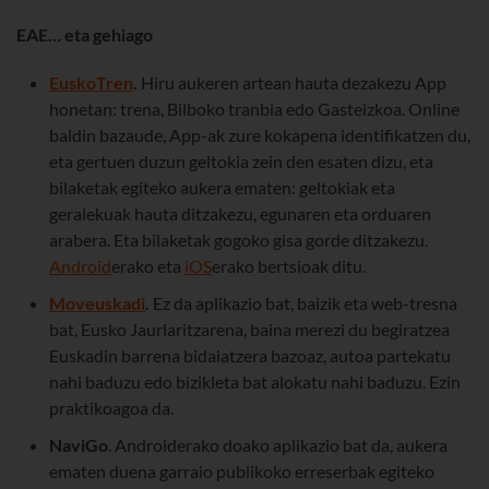
EAE… eta gehiago
EuskoTren
.
Hiru aukeren artean hauta dezakezu App
honetan: trena, Bilboko tranbia edo Gasteizkoa. Online
baldin bazaude, App-ak zure kokapena identifikatzen du,
eta gertuen duzun geltokia zein den esaten dizu, eta
bilaketak egiteko aukera ematen: geltokiak eta
geralekuak hauta ditzakezu, egunaren eta orduaren
arabera. Eta bilaketak gogoko gisa gorde ditzakezu.
Android
erako eta
iOS
erako bertsioak ditu.
Moveuskadi
.
Ez da aplikazio bat, baizik eta web-tresna
bat, Eusko Jaurlaritzarena, baina merezi du begiratzea
Euskadin barrena bidaiatzera bazoaz, autoa partekatu
nahi baduzu edo bizikleta bat alokatu nahi baduzu. Ezin
praktikoagoa da.
NaviGo
. Androiderako doako aplikazio bat da, aukera
ematen duena garraio publikoko erreserbak egiteko