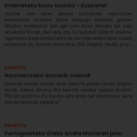
Interneteko bonu soziala - Euskaltel
Guztiok izan behar genuke kalitatezko Interneteko
konexiorako sarbidea. Baina badakigu baliabide gutxien
dituzten familientzat beti egin ezin duten ahalegin bat eska
dezakeela horrek. Hori dela eta, Euskaltelek talderik ahulenei
laguntzeko konpromisoa hartu du, eta Interneteko bonu soziala
eskaintzen du: konexio simetrikoa, 300 megatik hasita, prezio
murriztuan eta denbora-eperik gabe.
EZAGUTU
Haurrentzako dronerik onenak
Droneak, edonon ikusten diren gidaririk gabeko aireko ibilgailu
horiek, aukera bikaina dira haurrek mundua esplora dezaten.
Pila bat gozatzen eta ikasten dute drone bat pilotatzean, baina
zein da haientzat egokiena?
EZAGUTU
Portugaleteko Giako Andre Mariaren jaia: