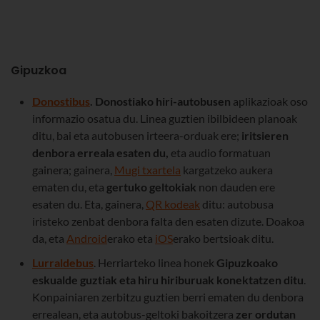
Gipuzkoa
Donostibus
.
Donostiako hiri-autobusen
aplikazioak oso
informazio osatua du. Linea guztien ibilbideen planoak
ditu, bai eta autobusen irteera-orduak ere;
iritsieren
denbora erreala esaten du,
eta audio formatuan
gainera; gainera,
Mugi txartela
kargatzeko aukera
ematen du, eta
gertuko geltokiak
non dauden ere
esaten du. Eta, gainera,
QR kodeak
ditu: autobusa
iristeko zenbat denbora falta den esaten dizute. Doakoa
da, eta
Android
erako eta
iOS
erako bertsioak ditu.
Lurraldebus
. Herriarteko linea honek
Gipuzkoako
eskualde guztiak eta hiru hiriburuak konektatzen ditu
.
Konpainiaren zerbitzu guztien berri ematen du denbora
errealean, eta autobus-geltoki bakoitzera
zer ordutan