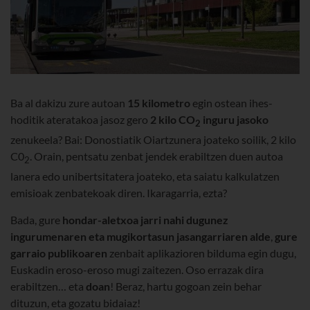
Ba al dakizu zure autoan
15 kilometro
egin ostean ihes-
hoditik ateratakoa jasoz gero
2 kilo CO
inguru
jasoko
2
zenukeela? Bai: Donostiatik Oiartzunera joateko soilik, 2 kilo
C0
. Orain, pentsatu zenbat jendek erabiltzen duen autoa
2
lanera edo unibertsitatera joateko, eta saiatu kalkulatzen
emisioak zenbatekoak diren. Ikaragarria, ezta?
Bada, gure
hondar-aletxoa jarri nahi dugunez
ingurumenaren eta mugikortasun jasangarriaren alde
,
gure
garraio publikoaren
zenbait aplikazioren bilduma egin dugu,
Euskadin eroso-eroso mugi zaitezen. Oso errazak dira
erabiltzen… eta
doan
! Beraz, hartu gogoan zein behar
dituzun, eta gozatu bidaiaz!