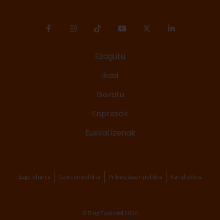
Ezagutu
Ikasi
Gozatu
Enpresak
Euskal izenak
Lege-oharra
Cookien politika
Pribatutasun politika
Kanal etikoa
©Blog Euskaltel 2026