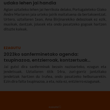
udako lehen jai handia
Agian uztaileko lehen jai herrikoia delako, Portugaleteko Giako
Andre Mariaren jaia urteko jairik maitatuena da bertakoentzat.
Urtero, uztailaren 1ean, Ama Birjinarekiko debozioak ez ezik,
musikak, dantzak, jolasek eta ondo pasatzeko gogoak hartzen
dituzte kaleak.
EZAGUTU
2023ko sanferminetako agenda:
txupinazoa, entzierroak, kontzertuak…
Jai gutxi dira sanferminak bezain nazioarteko, ezagun eta
jendetsuak. Uztailaren 6tik 14ra, zuri-gorriz jantzitako
jendetzak hartzen du Iruñea, ondo pasatzeko helburuarekin.
Ezin dira falta txupinazoa, a eta, nola ez, entzierro ezagunak.