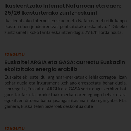
Ikasleentzako Internet Nafarroan eta eaen:
25/26 Ikasturterako zuntz-eskaint
Ikasleentzako Internet. Euskadin eta Nafarroan etxetik kanpo
ikasten duen jendearentzat pentsatutako eskaintza. 1 Gb-eko
zuntz simetrikoko tarifa eskaintzen dugu, 29 €/hil ordainduta.
EZAGUTU
Euskaltel ARGIA eta GASA: aurreztu Euskadin
ekoitzitako energia erabiliz
Euskaltelek uste du argindar-merkatuak lehiakorragoa izan
behar duela eta ingurumena gehiago errespetatu behar duela.
Horregatik, Euskaltel ARGIA eta GASA sortu dugu, zerbitzu bat
gure tarifak eta produktuak merkatuaren egungo beharretara
egokitzen dituena baina jasangarritasunari uko egin gabe. Eta,
gainera, Euskaltelen bezeroek deskontua dute
EZAGUTU