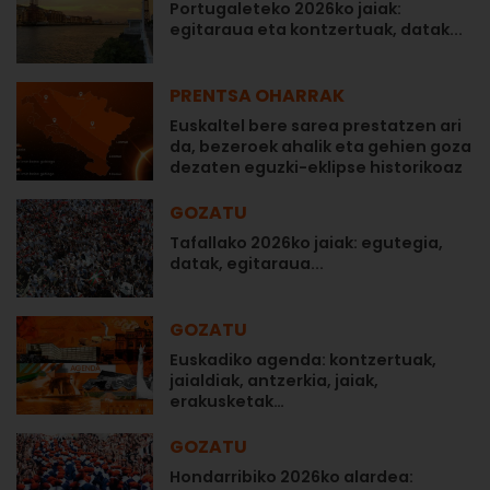
Portugaleteko 2026ko jaiak:
egitaraua eta kontzertuak, datak...
PRENTSA OHARRAK
Euskaltel bere sarea prestatzen ari
da, bezeroek ahalik eta gehien goza
dezaten eguzki-eklipse historikoaz
GOZATU
Tafallako 2026ko jaiak: egutegia,
datak, egitaraua...
GOZATU
Euskadiko agenda: kontzertuak,
jaialdiak, antzerkia, jaiak,
erakusketak…
GOZATU
Hondarribiko 2026ko alardea: