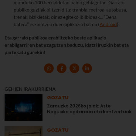
munduko 100 herrialdetan baino gehiagotan. Garraio
publiko guztiak biltzen ditu: tranbia, metroa, autobusa,
trenak, bizikletak, oinez egiteko ibilbideak... “Dena
batera” eskaintzen duen aplikazio bat da (
Android
).
Eta garraio publikoa erabiltzeko beste aplikazio
erabilgarriren bat ezagutzen baduzu, idatzi iruzkin bat eta
partekatu gurekin!
GEHIEN IRAKURRIENA
GOZATU
Zarauzko 2026ko jaiak: Aste
Nagusiko egitaraua eta kontzertuak
GOZATU