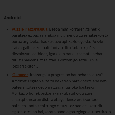
Android
Puzzle iratzargailua
. Besoa mugikorraren gainetik
pasatzea ez bada nahikoa mugimendu zu esnatzeko eta
burua argitzeko, hauxe duzu aplikazio egokia. Puzzle
iratzargailuak zenbait funtzio ditu "adarrik jo" ez
diezaiozun; adibidez, igarkizun batzuk asmatu behar
dituzu bakean utz zaitzan. Goizean goizetik Trivial
jokoari ekiten...
Glimmer
. Iratzargailu progresibo bat behar al duzu?
Amorratu egiten al zaitu bakarren batek pertsiana bat-
batean igotzeak edo iratzargailua joka hasteak?
Aplikazio honek pixkanaka aktibatuko du zure
smartphonearen distira eta gehienez ere txoritxo
batzuen kantak entzungo dituzu; ez badiezu kasurik
egiten, orduan bai, zarata handiagoa egingo du, berriro lo