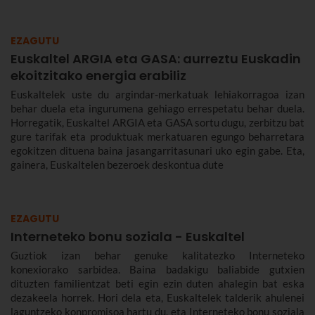
EZAGUTU
Euskaltel ARGIA eta GASA: aurreztu Euskadin
ekoitzitako energia erabiliz
Euskaltelek uste du argindar-merkatuak lehiakorragoa izan
behar duela eta ingurumena gehiago errespetatu behar duela.
Horregatik, Euskaltel ARGIA eta GASA sortu dugu, zerbitzu bat
gure tarifak eta produktuak merkatuaren egungo beharretara
egokitzen dituena baina jasangarritasunari uko egin gabe. Eta,
gainera, Euskaltelen bezeroek deskontua dute
EZAGUTU
Interneteko bonu soziala - Euskaltel
Guztiok izan behar genuke kalitatezko Interneteko
konexiorako sarbidea. Baina badakigu baliabide gutxien
dituzten familientzat beti egin ezin duten ahalegin bat eska
dezakeela horrek. Hori dela eta, Euskaltelek talderik ahulenei
laguntzeko konpromisoa hartu du, eta Interneteko bonu soziala