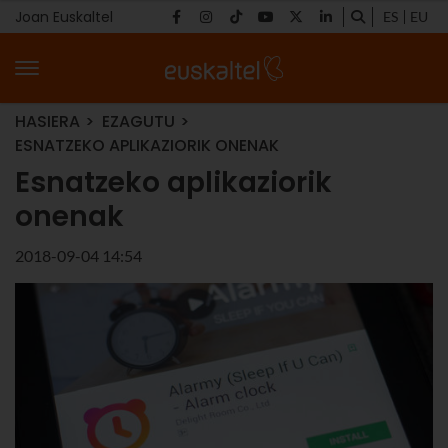
Joan Euskaltel
ES
EU
HASIERA
EZAGUTU
ESNATZEKO APLIKAZIORIK ONENAK
Esnatzeko aplikaziorik
onenak
2018-09-04 14:54