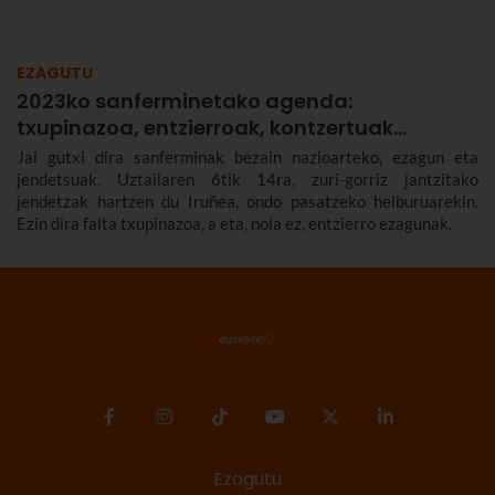
EZAGUTU
2023ko sanferminetako agenda:
txupinazoa, entzierroak, kontzertuak…
Jai gutxi dira sanferminak bezain nazioarteko, ezagun eta
jendetsuak. Uztailaren 6tik 14ra, zuri-gorriz jantzitako
jendetzak hartzen du Iruñea, ondo pasatzeko helburuarekin.
Ezin dira falta txupinazoa, a eta, nola ez, entzierro ezagunak.
Ezagutu