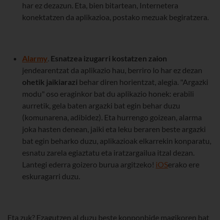
har ez dezazun. Eta, bien bitartean, Internetera
konektatzen da aplikazioa, postako mezuak begiratzera.
Alarmy
.
Esnatzea izugarri kostatzen zaion
jendearentzat da aplikazio hau, berriro lo har ez dezan
ohetik jaikiarazi
behar diren horientzat, alegia. "Argazki
modu" oso eraginkor bat du aplikazio honek: erabili
aurretik, gela baten argazki bat egin behar duzu
(komunarena, adibidez). Eta hurrengo goizean, alarma
joka hasten denean, jaiki eta leku beraren beste argazki
bat egin beharko duzu, aplikazioak elkarrekin konparatu,
esnatu zarela egiaztatu eta iratzargailua itzal dezan.
Lantegi ederra goizero burua argitzeko!
iOS
erako ere
eskuragarri duzu.
Eta zuk? Ezagutzen al duzu beste konponbide magikoren bat