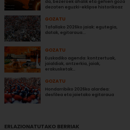
da, bezeroek ahalik eta gehien goza
dezaten eguzki-eklipse historikoaz
GOZATU
Tafallako 2026ko jaiak: egutegia,
datak, egitaraua...
GOZATU
Euskadiko agenda: kontzertuak,
jaialdiak, antzerkia, jaiak,
erakusketak…
GOZATU
Hondarribiko 2026ko alardea:
desfilea eta jaietako egitaraua
ERLAZIONATUTAKO BERRIAK