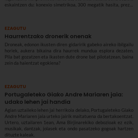
eskaintzen du: konexio simetrikoa, 300 megatik hasita, prezio
murriztuan eta denbora-eperik gabe.
EZAGUTU
Haurrentzako dronerik onenak
Droneak, edonon ikusten diren gidaririk gabeko aireko ibilgailu
horiek, aukera bikaina dira haurrek mundua esplora dezaten.
Pila bat gozatzen eta ikasten dute drone bat pilotatzean, baina
zein da haientzat egokiena?
EZAGUTU
Portugaleteko Giako Andre Mariaren jaia:
udako lehen jai handia
Agian uztaileko lehen jai herrikoia delako, Portugaleteko Giako
Andre Mariaren jaia urteko jairik maitatuena da bertakoentzat.
Urtero, uztailaren 1ean, Ama Birjinarekiko debozioak ez ezik,
musikak, dantzak, jolasek eta ondo pasatzeko gogoak hartzen
dituzte kaleak.