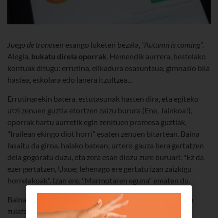
Juego de tronos
en esango luketen bezala,
"Autumn is coming".
Alegia,
bukatu direla oporrak
. Hemendik aurrera, bestelako
kontuak ditugu: errutina, elikadura osasuntsua, gimnasio bila
hastea, eskolara edo lanera itzultzea...
Errutinarekin batera, estutasunak hasten dira, eta egiteko
utzi zenuen guztia etortzen zaizu burura (Ene, Jainkoa!),
oporrak hartu aurretik egin zenituen promesa guztiak,
"Irailean ekingo diot horri" esaten zenuen bitartean. Baina
lasaitu da giroa, halako batean; urtero gauza bera gertatzen
dela gogoratu duzu, eta zera esan diozu zure buruari: "Ez da
ezer gertatzen, Uxue; lehenago ere gertatu izan zaizkigu
horrelakoak". Izan ere, "Marmotaren eguna" ematen du.
Baina gauza batek zure onetik ateratzen zaitu, eta burua
zulatzen, txindatak jotzen ari den tximu mekaniko batek