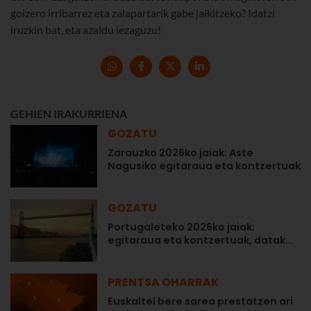
goizero irribarrez eta zalapartarik gabe jaikitzeko? Idatzi
iruzkin bat, eta azaldu iezaguzu!
GEHIEN IRAKURRIENA
GOZATU
Zarauzko 2026ko jaiak: Aste
Nagusiko egitaraua eta kontzertuak
GOZATU
Portugaleteko 2026ko jaiak:
egitaraua eta kontzertuak, datak...
PRENTSA OHARRAK
Euskaltel bere sarea prestatzen ari