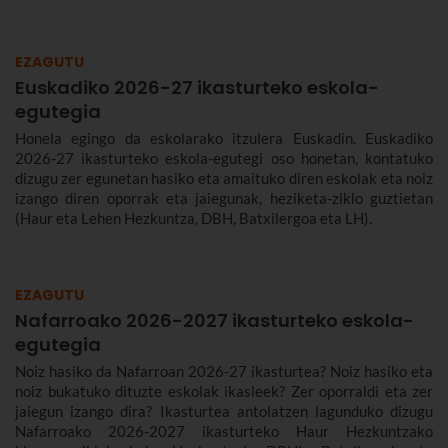
EZAGUTU
Euskadiko 2026-27 ikasturteko eskola-
egutegia
Honela egingo da eskolarako itzulera Euskadin. Euskadiko
2026-27 ikasturteko eskola-egutegi oso honetan, kontatuko
dizugu zer egunetan hasiko eta amaituko diren eskolak eta noiz
izango diren oporrak eta jaiegunak, heziketa-ziklo guztietan
(Haur eta Lehen Hezkuntza, DBH, Batxilergoa eta LH).
EZAGUTU
Nafarroako 2026-2027 ikasturteko eskola-
egutegia
Noiz hasiko da Nafarroan 2026-27 ikasturtea? Noiz hasiko eta
noiz bukatuko dituzte eskolak ikasleek? Zer oporraldi eta zer
jaiegun izango dira? Ikasturtea antolatzen lagunduko dizugu
Nafarroako 2026-2027 ikasturteko Haur Hezkuntzako