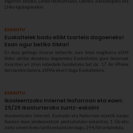
bigarren zikloko, Lehen Hezkuntzako, DBHko, Batxilergoko eta
LHko egutegiarekin.
EZAGUTU
Euskaltelek badu eSIM txartela dagoeneko!
Esan agur betiko SIMari
Ez duzu gehiago itxaron beharrik: zure linea mugikorra eSIM
bidez aktiba dezakezu dagoeneko Euskaltelen; gure bezeroak
itxaroten ari ziren nobedade handietako bat da. 17 Air iPhone
berriarekin batera, eSIMa ekarri dugu Euskaltelera.
EZAGUTU
Ikasleentzako Internet Nafarroan eta eaen:
25/26 Ikasturterako zuntz-eskaint
Ikasleentzako Internet. Euskadin eta Nafarroan etxetik kanpo
ikasten duen jendearentzat pentsatutako eskaintza. 1 Gb-eko
zuntz simetrikoko tarifa eskaintzen dugu, 29 €/hil ordainduta.