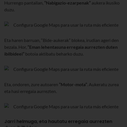
Hurrengo pantailan,
“Nabigazio-ezarpenak”
aukera ikusiko
duzu.
Eta haren barruan, “Bide-aukerak” blokea, irudian ageri den
bezala. Hor,
“Eman lehentasuna erregaia aurrezten duten
ibilbideei”
botoia aktibatu beharko duzu.
Eta, ondoren, zure autoaren
“Motor-mota”
. Aukeratu zurea
eta hasi erregaia aurrezten.
Jarri helmuga, eta hautatu erregaia aurrezten