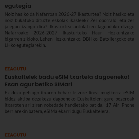
egutegia
Noiz hasiko da Nafarroan 2026-27 ikasturtea? Noiz hasiko eta
noiz bukatuko dituzte eskolak ikasleek? Zer oporraldi eta zer
jaiegun izango dira? Ikasturtea antolatzen lagunduko dizugu
Nafarroako 2026-2027 ikasturteko Haur Hezkuntzako
bigarren zikloko, Lehen Hezkuntzako, DBHko, Batxilergoko eta
LHko egutegiarekin.
EZAGUTU
Euskaltelek badu eSIM txartela dagoeneko!
Esan agur betiko SIMari
Ez duzu gehiago itxaron beharrik: zure linea mugikorra eSIM
bidez aktiba dezakezu dagoeneko Euskaltelen; gure bezeroak
itxaroten ari ziren nobedade handietako bat da. 17 Air iPhone
berriarekin batera, eSIMa ekarri dugu Euskaltelera.
EZAGUTU