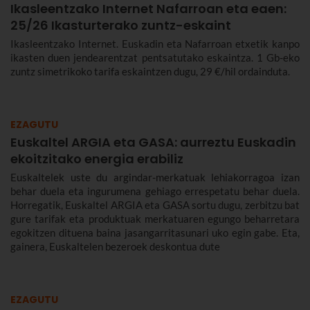
Ikasleentzako Internet Nafarroan eta eaen:
25/26 Ikasturterako zuntz-eskaint
Ikasleentzako Internet. Euskadin eta Nafarroan etxetik kanpo
ikasten duen jendearentzat pentsatutako eskaintza. 1 Gb-eko
zuntz simetrikoko tarifa eskaintzen dugu, 29 €/hil ordainduta.
EZAGUTU
Euskaltel ARGIA eta GASA: aurreztu Euskadin
ekoitzitako energia erabiliz
Euskaltelek uste du argindar-merkatuak lehiakorragoa izan
behar duela eta ingurumena gehiago errespetatu behar duela.
Horregatik, Euskaltel ARGIA eta GASA sortu dugu, zerbitzu bat
gure tarifak eta produktuak merkatuaren egungo beharretara
egokitzen dituena baina jasangarritasunari uko egin gabe. Eta,
gainera, Euskaltelen bezeroek deskontua dute
EZAGUTU