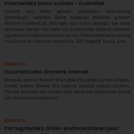
Interneteko bonu soziala - Euskaltel
Guztiok izan behar genuke kalitatezko Interneteko
konexiorako sarbidea. Baina badakigu baliabide gutxien
dituzten familientzat beti egin ezin duten ahalegin bat eska
dezakeela horrek. Hori dela eta, Euskaltelek talderik ahulenei
laguntzeko konpromisoa hartu du, eta Interneteko bonu soziala
eskaintzen du: konexio simetrikoa, 300 megatik hasita, prezio
murriztuan eta denbora-eperik gabe.
EZAGUTU
Haurrentzako dronerik onenak
Droneak, edonon ikusten diren gidaririk gabeko aireko ibilgailu
horiek, aukera bikaina dira haurrek mundua esplora dezaten.
Pila bat gozatzen eta ikasten dute drone bat pilotatzean, baina
zein da haientzat egokiena?
EZAGUTU
Portugaleteko Giako Andre Mariaren jaia: