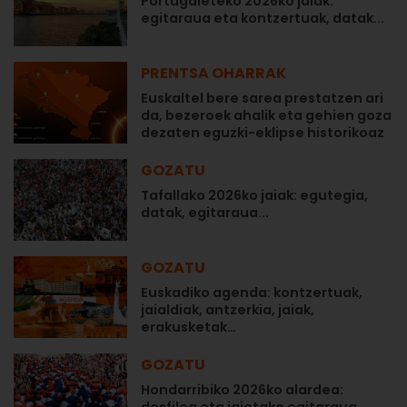
Portugaleteko 2026ko jaiak:
egitaraua eta kontzertuak, datak...
PRENTSA OHARRAK
Euskaltel bere sarea prestatzen ari
da, bezeroek ahalik eta gehien goza
dezaten eguzki-eklipse historikoaz
GOZATU
Tafallako 2026ko jaiak: egutegia,
datak, egitaraua...
GOZATU
Euskadiko agenda: kontzertuak,
jaialdiak, antzerkia, jaiak,
erakusketak…
GOZATU
Hondarribiko 2026ko alardea: