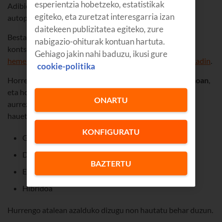
esperientzia hobetzeko, estatistikak
Adibidez, diesel-auto batekin gehiago aurreztuko duzu
egiteko, eta zuretzat interesgarria izan
autopistan gasolina-auto batekin baino.
daitekeen publizitatea egiteko, zure
Bestalde, ibilgailu hibrido eta elektrikoek gutxiago
nabigazio-ohiturak kontuan hartuta.
kontsumitzen dute hirian gidatzean. Bide batez,
Gehiago jakin nahi baduzu, ikusi gure
hemen erakutsiko dizugu nola aurkitu kargalekuak Euskadin
.
cookie-politika
Horrenbestez,
motor-motak eragin handia du kontsumoan
,
eta hori adierazi behar duzu Google Maps aplikazioan,
ONARTU
aurrezten lagunduko dizun bidea kalkula dezan. Aukera
hauetako bat hautatu beharko duzu menuan:
KONFIGURATU
Gasolina
Diesela
BAZTERTU
Elektrikoa
Hibridoa
Hurrengo atalean azalduko dizugu non hautatu behar duzun.