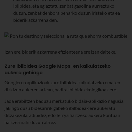
ibilbidea, eta egiaztatu zenbat gasolina aurreztuko
duzun, zenbat denbora beharko duzun iristeko eta ea
biderik azkarrena den.
Izan ere, biderik azkarrena efizienteena ere izan daiteke.
Zure ibilbidea Google Maps-en kalkulatzeko
aukera gehiago
Googleren aplikazioak zure ibilbidea kalkulatzeko ematen
dizkizun aukeren artean, badira ibilbide ekologikoak ere.
Jada erabiltzen baduzu merkatuko bidaia-aplikazio nagusia,
jakingo duzu bidesaririk gabeko ibilbideak ere aukeratu
ditzakezula, adibidez, edo ferrya hartzeko aukera kontuan
hartzea nahi duzun ala ez.