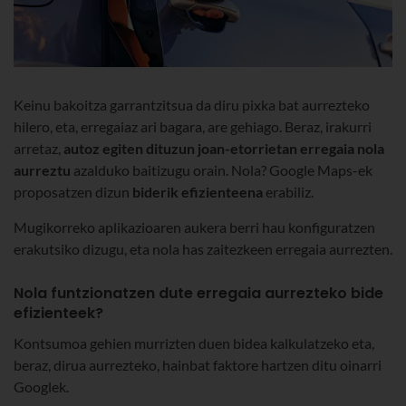
Keinu bakoitza garrantzitsua da diru pixka bat aurrezteko
hilero, eta, erregaiaz ari bagara, are gehiago. Beraz, irakurri
arretaz,
autoz egiten dituzun joan-etorrietan erregaia nola
aurreztu
azalduko baitizugu orain. Nola? Google Maps-ek
proposatzen dizun
biderik efizienteena
erabiliz.
Mugikorreko aplikazioaren aukera berri hau konfiguratzen
erakutsiko dizugu, eta nola has zaitezkeen erregaia aurrezten.
Nola funtzionatzen dute erregaia aurrezteko bide
efizienteek?
Kontsumoa gehien murrizten duen bidea kalkulatzeko eta,
beraz, dirua aurrezteko, hainbat faktore hartzen ditu oinarri
Googlek.