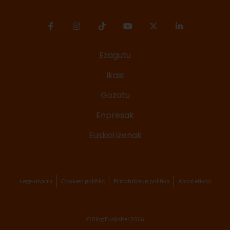
Ezagutu
Ikasi
Gozatu
Enpresak
Euskal izenak
Lege-oharra
Cookien politika
Pribatutasun politika
Kanal etikoa
©Blog Euskaltel 2026