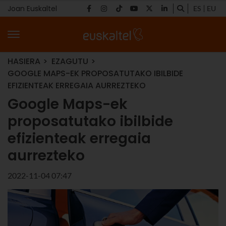
Joan Euskaltel
ES
EU
HASIERA
EZAGUTU
GOOGLE MAPS-EK PROPOSATUTAKO IBILBIDE
EFIZIENTEAK ERREGAIA AURREZTEKO
Google Maps-ek
proposatutako ibilbide
efizienteak erregaia
aurrezteko
2022-11-04 07:47