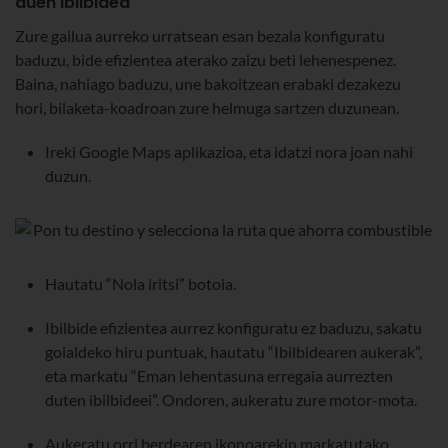
duen ibilbidea
Zure gailua aurreko urratsean esan bezala konfiguratu
baduzu, bide efizientea aterako zaizu beti lehenespenez.
Baina, nahiago baduzu, une bakoitzean erabaki dezakezu
hori, bilaketa-koadroan zure helmuga sartzen duzunean.
Ireki Google Maps aplikazioa, eta idatzi nora joan nahi
duzun.
Hautatu “Nola iritsi” botoia.
Ibilbide efizientea aurrez konfiguratu ez baduzu, sakatu
goialdeko hiru puntuak, hautatu “Ibilbidearen aukerak”,
eta markatu “Eman lehentasuna erregaia aurrezten
duten ibilbideei”. Ondoren, aukeratu zure motor-mota.
Aukeratu orri berdearen ikonoarekin markatutako