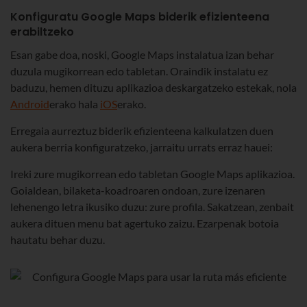
Konfiguratu Google Maps biderik efizienteena
erabiltzeko
Esan gabe doa, noski, Google Maps instalatua izan behar
duzula mugikorrean edo tabletan. Oraindik instalatu ez
baduzu, hemen dituzu aplikazioa deskargatzeko estekak, nola
Android
erako hala
iOS
erako.
Erregaia aurreztuz biderik efizienteena kalkulatzen duen
aukera berria konfiguratzeko, jarraitu urrats erraz hauei:
Ireki zure mugikorrean edo tabletan Google Maps aplikazioa.
Goialdean, bilaketa-koadroaren ondoan, zure izenaren
lehenengo letra ikusiko duzu: zure profila. Sakatzean, zenbait
aukera dituen menu bat agertuko zaizu. Ezarpenak botoia
hautatu behar duzu.