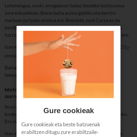
Lehenengoa, noski, erregaiaren batez besteko kontsumoa
zure eskualdean. Baina baita autoa gelditu eta berriro
martxan jartzeko eredua ere. Bestalde, zure Corsa ez da
berdin ibiltzen errepidean eta autopistan; beraz, hori ere
hartzen dute kontuan. Baita zure ibilbideko goraguneak ere.
Izan ere, horiek guztiek zure autoaren kontsumoari eta CO
-
2
emisioei eragiten diete.
Baina, zalantzarik gabe, zure autoaren motor-mota da
faktorerik garrantzitsuena.
Motorraren arabera kalkulatzen du erregai-
aurrezkia
Ikusi duzu Google Maps-ek alderdi asko hartzen dituela
Gure cookieak
kontuan energia gehien aurrezten duen bidea kalkulatzeko.
Eta motorra da alderdi horietako bat.
Gure cookieak eta beste batzuenak
erabiltzen ditugu zure erabiltzaile-
Izan ere, ez da gauza bera diesel-auto bat edo hibrido bat.