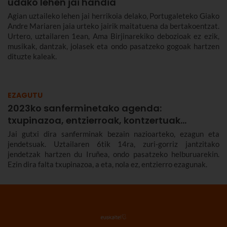
udako lehen jai handia
Agian uztaileko lehen jai herrikoia delako, Portugaleteko Giako
Andre Mariaren jaia urteko jairik maitatuena da bertakoentzat.
Urtero, uztailaren 1ean, Ama Birjinarekiko debozioak ez ezik,
musikak, dantzak, jolasek eta ondo pasatzeko gogoak hartzen
dituzte kaleak.
EZAGUTU
2023ko sanferminetako agenda:
txupinazoa, entzierroak, kontzertuak…
Jai gutxi dira sanferminak bezain nazioarteko, ezagun eta
jendetsuak. Uztailaren 6tik 14ra, zuri-gorriz jantzitako
jendetzak hartzen du Iruñea, ondo pasatzeko helburuarekin.
Ezin dira falta txupinazoa, a eta, nola ez, entzierro ezagunak.