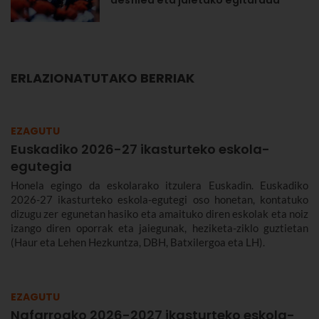
desfilea eta jaietako egitaraua
ERLAZIONATUTAKO BERRIAK
EZAGUTU
Euskadiko 2026-27 ikasturteko eskola-
egutegia
Honela egingo da eskolarako itzulera Euskadin. Euskadiko
2026-27 ikasturteko eskola-egutegi oso honetan, kontatuko
dizugu zer egunetan hasiko eta amaituko diren eskolak eta noiz
izango diren oporrak eta jaiegunak, heziketa-ziklo guztietan
(Haur eta Lehen Hezkuntza, DBH, Batxilergoa eta LH).
EZAGUTU
Nafarroako 2026-2027 ikasturteko eskola-