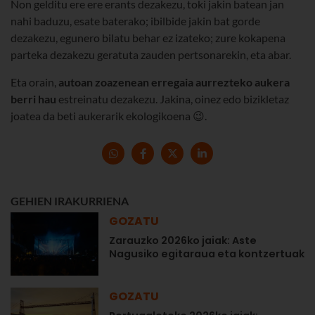
Non gelditu ere ere erants dezakezu, toki jakin batean jan
nahi baduzu, esate baterako; ibilbide jakin bat gorde
dezakezu, egunero bilatu behar ez izateko; zure kokapena
parteka dezakezu geratuta zauden pertsonarekin, eta abar.
Eta orain,
autoan zoazenean erregaia aurrezteko aukera
berri hau
estreinatu dezakezu. Jakina, oinez edo bizikletaz
joatea da beti aukerarik ekologikoena 😉.
GEHIEN IRAKURRIENA
GOZATU
Zarauzko 2026ko jaiak: Aste
Nagusiko egitaraua eta kontzertuak
GOZATU