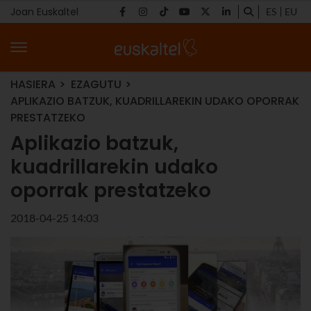
Joan Euskaltel
ES
EU
HASIERA
EZAGUTU
APLIKAZIO BATZUK, KUADRILLAREKIN UDAKO OPORRAK
PRESTATZEKO
Aplikazio batzuk,
kuadrillarekin udako
oporrak prestatzeko
2018-04-25 14:03