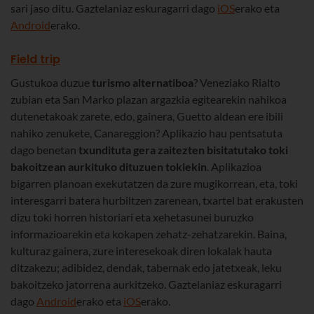
sari jaso ditu. Gaztelaniaz eskuragarri dago
iOS
erako eta
Android
erako.
Field trip
Gustukoa duzue
turismo alternatiboa
? Veneziako Rialto
zubian eta San Marko plazan argazkia egitearekin nahikoa
dutenetakoak zarete, edo, gainera, Guetto aldean ere ibili
nahiko zenukete, Canareggion? Aplikazio hau pentsatuta
dago benetan
txundituta gera zaitezten bisitatutako toki
bakoitzean aurkituko dituzuen tokiekin
. Aplikazioa
bigarren planoan exekutatzen da zure mugikorrean, eta, toki
interesgarri batera hurbiltzen zarenean, txartel bat erakusten
dizu toki horren historiari eta xehetasunei buruzko
informazioarekin eta kokapen zehatz-zehatzarekin. Baina,
kulturaz gainera, zure interesekoak diren lokalak hauta
ditzakezu; adibidez, dendak, tabernak edo jatetxeak, leku
bakoitzeko jatorrena aurkitzeko. Gaztelaniaz eskuragarri
dago
Android
erako eta
iOS
erako.