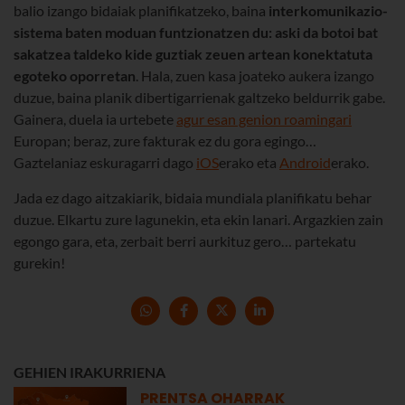
balio izango bidaiak planifikatzeko, baina
interkomunikazio-
sistema baten moduan funtzionatzen du: aski da botoi bat
sakatzea taldeko kide guztiak zeuen artean konektatuta
egoteko oporretan
. Hala, zuen kasa joateko aukera izango
duzue, baina planik dibertigarrienak galtzeko beldurrik gabe.
Gainera, duela ia urtebete
agur esan genion roamingari
Europan; beraz, zure fakturak ez du gora egingo…
Gaztelaniaz eskuragarri dago
iOS
erako eta
Android
erako.
Jada ez dago aitzakiarik, bidaia mundiala planifikatu behar
duzue. Elkartu zure lagunekin, eta ekin lanari. Argazkien zain
egongo gara, eta, zerbait berri aurkituz gero… partekatu
gurekin!
GEHIEN IRAKURRIENA
PRENTSA OHARRAK