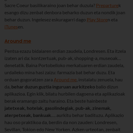
Sacre Coeur basilikaraino joan behar duzula?
Preparture
k
esango dizu zenbat denbora beharko duzun eta nondik joan
behar duzun. Ingelesez eskuragarri dago
Play Store
n eta
iTunes
en.
Around me
Pentsa ezazu bidaiaren erdian zaudela, Londresen. Eta itzela
izaten ari da: kontzertuak, pub-ak, shopping-a, museoak…
denetatik. Baina Portobelloko merkatuaren erdian zaudela,
urdaileko mina hasi zaizu: farmazia bat behar duzu. Eta
orduan gogoratzen zara
Around me
, instalatu zenuela, hau
da,
behar duzun guztia inguruan aurkitzeko
balio dizun
aplikazioa. Egin klik, bilatu hurbilen dagoena eta aplikazioak
berak eramango zaitu haraino. Eta beste hainbeste
jatetxeak, hotelak, gasolindegiak, pub-ak, zinemak,
aterpetxeak, bankuak
…. aurkitu behar badituzu. Aplikazio
hau oso praktikoa da, berdin da non zauden: Londresen,
Sevillan, Tokion edo New Yorken. Azken urteotan, zenbait