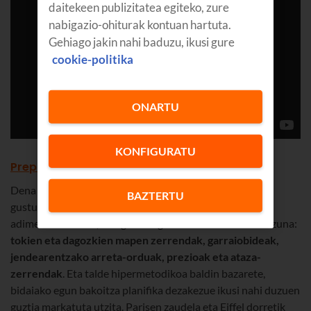
daitekeen publizitatea egiteko, zure
nabigazio-ohiturak kontuan hartuta.
Gehiago jakin nahi baduzu, ikusi gure
cookie-politika
ONARTU
KONFIGURATU
Preparture
Dena planifikatu eta xehetasun guztiak erabakita uztea
BAZTERTU
gustukoa baduzu, deskargatu orain
Preparture
. Agenda
adimendun bat da, hau guztia egiteko aukera ematen dizuna:
tokien eta dagozkien mapen zerrendak, garraiobideak,
jendearentzako arreta-orduak, prezioak eta ataza-
zerrendak
. Eta talde hipermetodikoa baldin bazarete,
bidaiako egun bakoitza planifika dezakezue ikusi nahi duzuen
guztia markatuta utzita. Parisen zaudela eta Eiffel dorretik