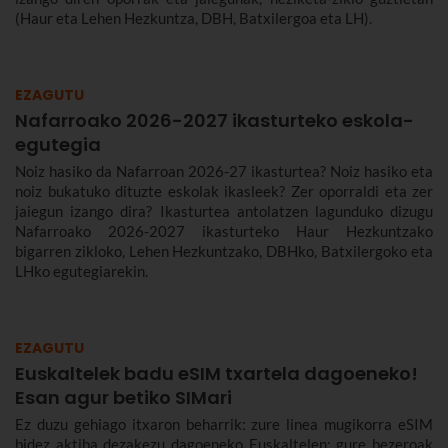
(Haur eta Lehen Hezkuntza, DBH, Batxilergoa eta LH).
EZAGUTU
Nafarroako 2026-2027 ikasturteko eskola-
egutegia
Noiz hasiko da Nafarroan 2026-27 ikasturtea? Noiz hasiko eta
noiz bukatuko dituzte eskolak ikasleek? Zer oporraldi eta zer
jaiegun izango dira? Ikasturtea antolatzen lagunduko dizugu
Nafarroako 2026-2027 ikasturteko Haur Hezkuntzako
bigarren zikloko, Lehen Hezkuntzako, DBHko, Batxilergoko eta
LHko egutegiarekin.
EZAGUTU
Euskaltelek badu eSIM txartela dagoeneko!
Esan agur betiko SIMari
Ez duzu gehiago itxaron beharrik: zure linea mugikorra eSIM
bidez aktiba dezakezu dagoeneko Euskaltelen; gure bezeroak