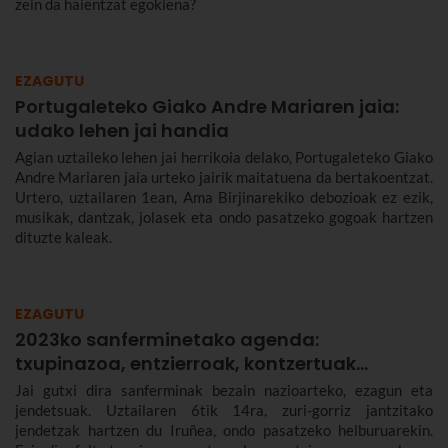
zein da haientzat egokiena?
EZAGUTU
Portugaleteko Giako Andre Mariaren jaia:
udako lehen jai handia
Agian uztaileko lehen jai herrikoia delako, Portugaleteko Giako
Andre Mariaren jaia urteko jairik maitatuena da bertakoentzat.
Urtero, uztailaren 1ean, Ama Birjinarekiko debozioak ez ezik,
musikak, dantzak, jolasek eta ondo pasatzeko gogoak hartzen
dituzte kaleak.
EZAGUTU
2023ko sanferminetako agenda:
txupinazoa, entzierroak, kontzertuak…
Jai gutxi dira sanferminak bezain nazioarteko, ezagun eta
jendetsuak. Uztailaren 6tik 14ra, zuri-gorriz jantzitako
jendetzak hartzen du Iruñea, ondo pasatzeko helburuarekin.