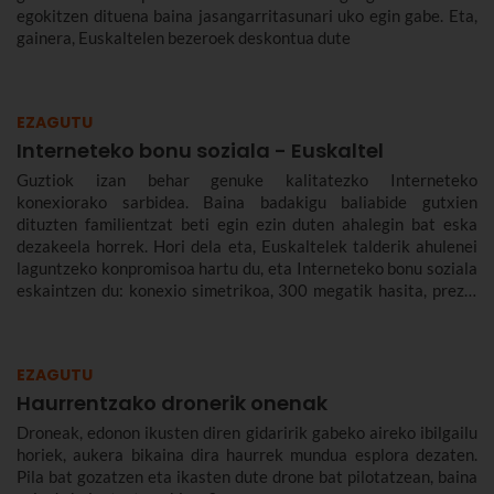
egokitzen dituena baina jasangarritasunari uko egin gabe. Eta,
gainera, Euskaltelen bezeroek deskontua dute
EZAGUTU
Interneteko bonu soziala - Euskaltel
Guztiok izan behar genuke kalitatezko Interneteko
konexiorako sarbidea. Baina badakigu baliabide gutxien
dituzten familientzat beti egin ezin duten ahalegin bat eska
dezakeela horrek. Hori dela eta, Euskaltelek talderik ahulenei
laguntzeko konpromisoa hartu du, eta Interneteko bonu soziala
eskaintzen du: konexio simetrikoa, 300 megatik hasita, prezio
murriztuan eta denbora-eperik gabe.
EZAGUTU
Haurrentzako dronerik onenak
Droneak, edonon ikusten diren gidaririk gabeko aireko ibilgailu
horiek, aukera bikaina dira haurrek mundua esplora dezaten.
Pila bat gozatzen eta ikasten dute drone bat pilotatzean, baina