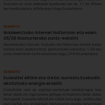
itxaroten ari ziren nobedade handietako bat da. 17 Air iPhone
berriarekin batera, eSIMa ekarri dugu Euskaltelera.
EZAGUTU
Ikasleentzako Internet Nafarroan eta eaen:
25/26 Ikasturterako zuntz-eskaint
Ikasleentzako Internet. Euskadin eta Nafarroan etxetik kanpo
ikasten duen jendearentzat pentsatutako eskaintza. 1 Gb-eko
zuntz simetrikoko tarifa eskaintzen dugu, 29 €/hil ordainduta.
EZAGUTU
Euskaltel ARGIA eta GASA: aurreztu Euskadin
ekoitzitako energia erabiliz
Euskaltelek uste du argindar-merkatuak lehiakorragoa izan
behar duela eta ingurumena gehiago errespetatu behar duela.
Horregatik, Euskaltel ARGIA eta GASA sortu dugu, zerbitzu bat
gure tarifak eta produktuak merkatuaren egungo beharretara