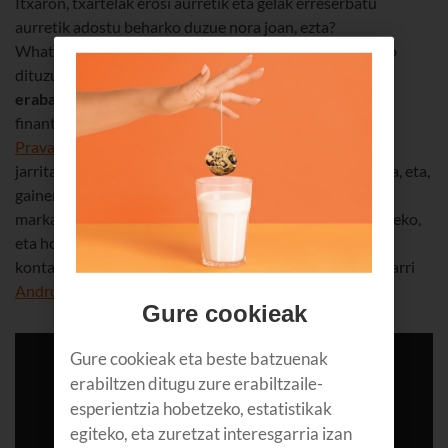
Itxaron, txartelak erosi aurretik eta gelak erreserbatu
aurretik adostu beharko duzue nora joan, ezta?
WhatsAppeko beste talde bat ireki beharrean, jada asko
dituzu eta, sortu
kuadrilla-txat bat, guztion artean
erabakitzeko nora joan eta zer egin
. Eta irteeratxoa
finantzatzean inor ez galtzeko edo inork ihes ez egiteko,
Prava
k
gastuak kudeatzeko
sistema bat du, norberak
jarritako dirua erregistratzen duena. Oso erabilerraza da, eta,
gainera,
bidaia-agenda
bat egin dezakezue bisitak
markatzeko eta
argazkiak
, kokapenak eta oharrak sartzeko,
eta hori parteka dezakezue gero sare sozialetan, zuen
kontaktuen aurrean harro agertzeko. Ingelesez eskuragarri
Android
erako eta
iOS
erako.
Gure cookieak
Gure cookieak eta beste batzuenak
erabiltzen ditugu zure erabiltzaile-
esperientzia hobetzeko, estatistikak
egiteko, eta zuretzat interesgarria izan