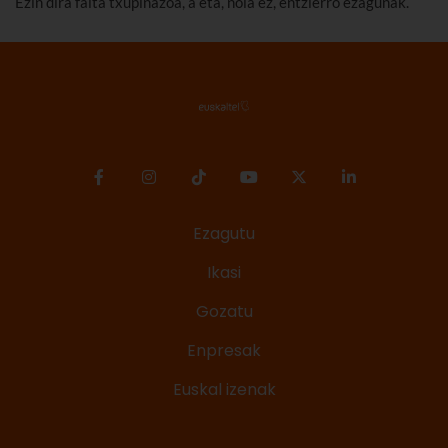
Ezin dira falta txupinazoa, a eta, nola ez, entzierro ezagunak.
Ezagutu
Ikasi
Gozatu
Enpresak
Euskal izenak