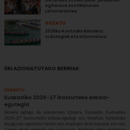
egitaraua eta Elkanoren
Lehorreratzea
GOZATU
2026ko Kontxako Bandera:
ordutegiak eta informazioa
ERLAZIONATUTAKO BERRIAK
EZAGUTU
Euskadiko 2026-27 ikasturteko eskola-
egutegia
Honela egingo da eskolarako itzulera Euskadin. Euskadiko
2026-27 ikasturteko eskola-egutegi oso honetan, kontatuko
dizugu zer egunetan hasiko eta amaituko diren eskolak eta noiz
izango diren oporrak eta jaiegunak, heziketa-ziklo guztietan