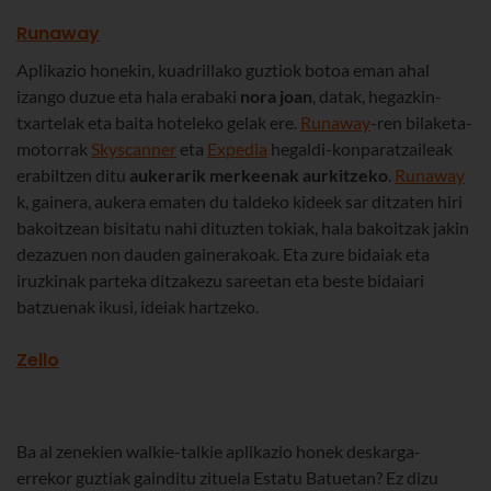
Runaway
Aplikazio honekin, kuadrillako guztiok botoa eman ahal
izango duzue eta hala erabaki
nora joan
, datak, hegazkin-
txartelak eta baita hoteleko gelak ere.
Runaway
-ren bilaketa-
motorrak
Skyscanner
eta
Expedia
hegaldi-konparatzaileak
erabiltzen ditu
aukerarik merkeenak aurkitzeko
.
Runaway
k, gainera, aukera ematen du taldeko kideek sar ditzaten hiri
bakoitzean bisitatu nahi dituzten tokiak, hala bakoitzak jakin
dezazuen non dauden gainerakoak. Eta zure bidaiak eta
iruzkinak parteka ditzakezu sareetan eta beste bidaiari
batzuenak ikusi, ideiak hartzeko.
Zello
Ba al zenekien walkie-talkie aplikazio honek deskarga-
errekor guztiak gainditu zituela Estatu Batuetan? Ez dizu