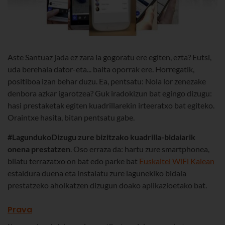
Aste Santuaz jada ez zara ia gogoratu ere egiten, ezta? Eutsi,
uda berehala dator-eta... baita oporrak ere. Horregatik,
positiboa izan behar duzu. Ea, pentsatu: Nola lor zenezake
denbora azkar igarotzea? Guk iradokizun bat egingo dizugu:
hasi prestaketak egiten kuadrillarekin irteeratxo bat egiteko.
Oraintxe hasita, bitan pentsatu gabe.
#LagundukoDizugu zure bizitzako kuadrilla-bidaiarik
onena prestatzen
. Oso erraza da: hartu zure smartphonea,
bilatu terrazatxo on bat edo parke bat
Euskaltel WiFi Kalean
estaldura duena eta instalatu zure lagunekiko bidaia
prestatzeko aholkatzen dizugun doako aplikazioetako bat.
Prava