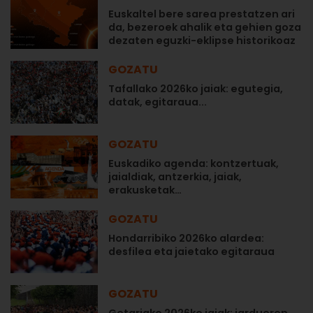
Euskaltel bere sarea prestatzen ari
da, bezeroek ahalik eta gehien goza
dezaten eguzki-eklipse historikoaz
GOZATU
Tafallako 2026ko jaiak: egutegia,
datak, egitaraua...
GOZATU
Euskadiko agenda: kontzertuak,
jaialdiak, antzerkia, jaiak,
erakusketak…
GOZATU
Hondarribiko 2026ko alardea:
desfilea eta jaietako egitaraua
GOZATU
Getariako 2026ko jaiak: jardueren