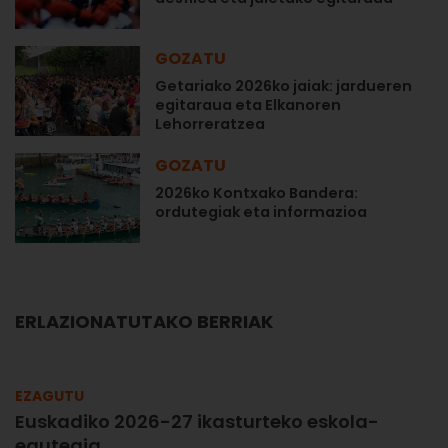
GOZATU
Getariako 2026ko jaiak: jardueren
egitaraua eta Elkanoren
Lehorreratzea
GOZATU
2026ko Kontxako Bandera:
ordutegiak eta informazioa
ERLAZIONATUTAKO BERRIAK
EZAGUTU
Euskadiko 2026-27 ikasturteko eskola-
egutegia