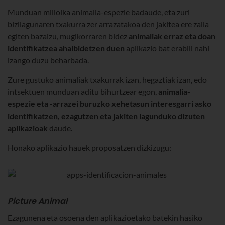
Munduan milioika animalia-espezie badaude, eta zuri
bizilagunaren txakurra zer arrazatakoa den jakitea ere zaila
egiten bazaizu, mugikorraren bidez
animaliak erraz eta doan
identifikatzea ahalbidetzen duen
aplikazio bat erabili nahi
izango duzu beharbada.
Zure gustuko animaliak txakurrak izan, hegaztiak izan, edo
intsektuen munduan aditu bihurtzear egon,
animalia-
espezie eta -arrazei buruzko xehetasun interesgarri asko
identifikatzen, ezagutzen eta jakiten lagunduko dizuten
aplikazioak
daude.
Honako aplikazio hauek proposatzen dizkizugu:
Picture Animal
Ezagunena eta osoena den aplikazioetako batekin hasiko