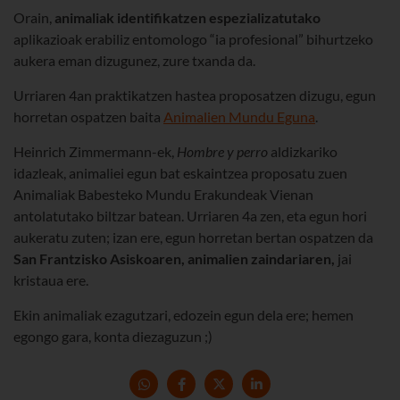
Orain,
animaliak identifikatzen espezializatutako
aplikazioak erabiliz entomologo “ia profesional” bihurtzeko
aukera eman dizugunez, zure txanda da.
Urriaren 4an praktikatzen hastea proposatzen dizugu, egun
horretan ospatzen baita
Animalien Mundu Eguna
.
Heinrich Zimmermann-ek,
Hombre y perro
aldizkariko
idazleak, animaliei egun bat eskaintzea proposatu zuen
Animaliak Babesteko Mundu Erakundeak Vienan
antolatutako biltzar batean. Urriaren 4a zen, eta egun hori
aukeratu zuten; izan ere, egun horretan bertan ospatzen da
San Frantzisko Asiskoaren, animalien zaindariaren,
jai
kristaua ere.
Ekin animaliak ezagutzari, edozein egun dela ere; hemen
egongo gara, konta diezaguzun ;)