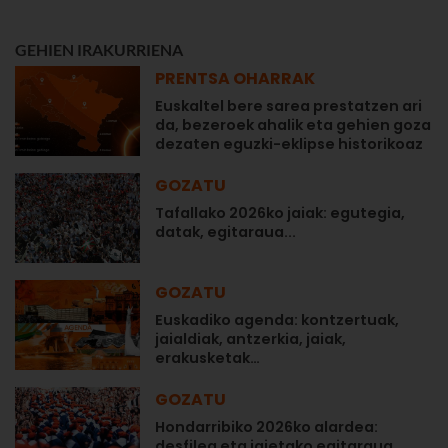
GEHIEN IRAKURRIENA
PRENTSA OHARRAK
Euskaltel bere sarea prestatzen ari
da, bezeroek ahalik eta gehien goza
dezaten eguzki-eklipse historikoaz
GOZATU
Tafallako 2026ko jaiak: egutegia,
datak, egitaraua...
GOZATU
Euskadiko agenda: kontzertuak,
jaialdiak, antzerkia, jaiak,
erakusketak…
GOZATU
Hondarribiko 2026ko alardea:
desfilea eta jaietako egitaraua