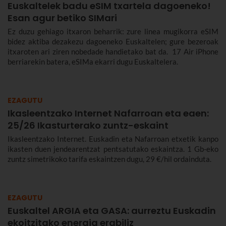
Euskaltelek badu eSIM txartela dagoeneko!
Esan agur betiko SIMari
Ez duzu gehiago itxaron beharrik: zure linea mugikorra eSIM
bidez aktiba dezakezu dagoeneko Euskaltelen; gure bezeroak
itxaroten ari ziren nobedade handietako bat da. 17 Air iPhone
berriarekin batera, eSIMa ekarri dugu Euskaltelera.
EZAGUTU
Ikasleentzako Internet Nafarroan eta eaen:
25/26 Ikasturterako zuntz-eskaint
Ikasleentzako Internet. Euskadin eta Nafarroan etxetik kanpo
ikasten duen jendearentzat pentsatutako eskaintza. 1 Gb-eko
zuntz simetrikoko tarifa eskaintzen dugu, 29 €/hil ordainduta.
EZAGUTU
Euskaltel ARGIA eta GASA: aurreztu Euskadin
ekoitzitako energia erabiliz