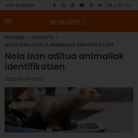
Joan Euskaltel
ES
EU
HASIERA
EZAGUTU
NOLA IZAN ADITUA ANIMALIAK IDENTIFIKATZEN
Nola izan aditua animaliak
identifikatzen
2022-10-04 07:15