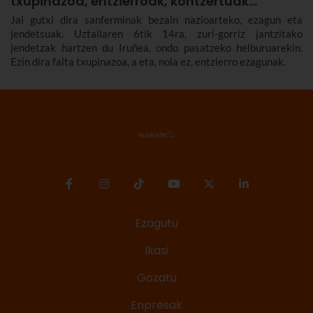
txupinazoa, entzierroak, kontzertuak…
Jai gutxi dira sanferminak bezain nazioarteko, ezagun eta
jendetsuak. Uztailaren 6tik 14ra, zuri-gorriz jantzitako
jendetzak hartzen du Iruñea, ondo pasatzeko helburuarekin.
Ezin dira falta txupinazoa, a eta, nola ez, entzierro ezagunak.
Ezagutu
Ikasi
Gozatu
Enpresak