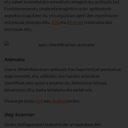
eta zaleei zuzendutako errealitate areagotuko aplikazio bat.
Funtzionamendu sinple eta eraginkorra du: aplikazioak
argazkia ezagutzen du, eta argazkian ageri den espeziearen
antzekoak bilatzen ditu.
iOS
eta
Android
sistemetarako
bertsioak ditu.
Animalia
Izaera didaktikoa duen aplikazio hau haurrentzat pentsatua
dago bereziki, eta, adibidez, zoo bateko animaliak
identifikatzeko aukera ematen du. Xehetasun bitxiak
eskaintzen ditu, baita lehiaketa eta sariak ere.
Deskarga ezazu
iOS
edo
Android
erako.
Dog Scanner
Orain, bizilagunaren txakurra zer arrazatakoa den