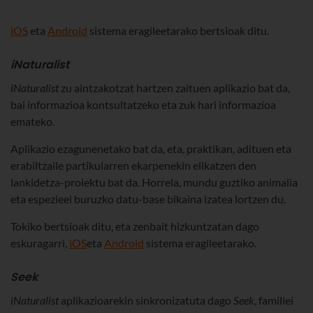
iOS
eta
Android
sistema eragileetarako bertsioak ditu.
iNaturalist
iNaturalist
zu aintzakotzat hartzen zaituen aplikazio bat da,
bai informazioa kontsultatzeko eta zuk hari informazioa
emateko.
Aplikazio ezagunenetako bat da, eta, praktikan, adituen eta
erabiltzaile partikularren ekarpenekin elikatzen den
lankidetza-proiektu bat da. Horrela, mundu guztiko animalia
eta espezieei buruzko datu-base bikaina izatea lortzen du.
Tokiko bertsioak ditu, eta zenbait hizkuntzatan dago
eskuragarri,
iOS
eta
Android
sistema eragileetarako.
Seek
iNaturalist
aplikazioarekin sinkronizatuta dago
Seek
, familiei