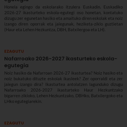
Honela egingo da eskolarako itzulera Euskadin. Euskadiko
2026-27 ikasturteko eskola-egutegi oso honetan, kontatuko
dizugu zer egunetan hasiko eta amaituko diren eskolak eta noiz
izango diren oporrak eta jaiegunak, heziketa-ziklo guztietan
(Haur eta Lehen Hezkuntza, DBH, Batxilergoa eta LH).
EZAGUTU
Nafarroako 2026-2027 ikasturteko eskola-
egutegia
Noiz hasiko da Nafarroan 2026-27 ikasturtea? Noiz hasiko eta
noiz bukatuko dituzte eskolak ikasleek? Zer oporraldi eta zer
jaiegun izango dira? Ikasturtea antolatzen lagunduko dizugu
Nafarroako 2026-2027 ikasturteko Haur Hezkuntzako
bigarren zikloko, Lehen Hezkuntzako, DBHko, Batxilergoko eta
LHko egutegiarekin.
EZAGUTU