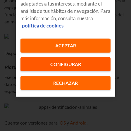
¿Cómo vas de conocimientos sobre pájaros?
Picture Bird
es la
adaptados a tus intereses, mediante el
app
que te permite reconocer tipos de aves. El
análisis de tus hábitos de navegación. Para
funcionamiento, similar: simplemente haciendo una foto del
más información, consulta nuestra
animal.
política de cookies
ACEPTAR
Disponible para
iOS
y
Android
.
CONFIGURAR
Picture Fish
Ese pez que quieres identificar estará en la amplia base de
RECHAZAR
datos de
Picture Fish
. Además, te indica datos sobre su
especie, qué come o los cuidados que necesita.
Cuenta con versiones para
iOS
y
Android
.