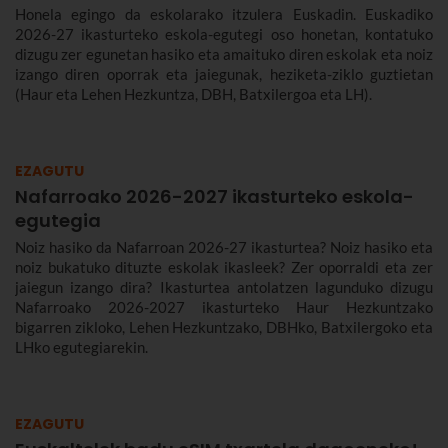
Honela egingo da eskolarako itzulera Euskadin. Euskadiko
2026-27 ikasturteko eskola-egutegi oso honetan, kontatuko
dizugu zer egunetan hasiko eta amaituko diren eskolak eta noiz
izango diren oporrak eta jaiegunak, heziketa-ziklo guztietan
(Haur eta Lehen Hezkuntza, DBH, Batxilergoa eta LH).
EZAGUTU
Nafarroako 2026-2027 ikasturteko eskola-
egutegia
Noiz hasiko da Nafarroan 2026-27 ikasturtea? Noiz hasiko eta
noiz bukatuko dituzte eskolak ikasleek? Zer oporraldi eta zer
jaiegun izango dira? Ikasturtea antolatzen lagunduko dizugu
Nafarroako 2026-2027 ikasturteko Haur Hezkuntzako
bigarren zikloko, Lehen Hezkuntzako, DBHko, Batxilergoko eta
LHko egutegiarekin.
EZAGUTU