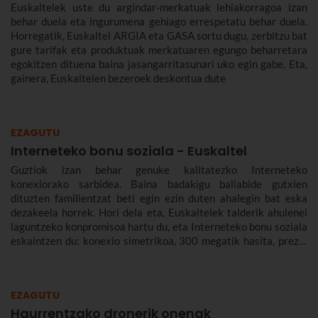
Euskaltelek uste du argindar-merkatuak lehiakorragoa izan
behar duela eta ingurumena gehiago errespetatu behar duela.
Horregatik, Euskaltel ARGIA eta GASA sortu dugu, zerbitzu bat
gure tarifak eta produktuak merkatuaren egungo beharretara
egokitzen dituena baina jasangarritasunari uko egin gabe. Eta,
gainera, Euskaltelen bezeroek deskontua dute
EZAGUTU
Interneteko bonu soziala - Euskaltel
Guztiok izan behar genuke kalitatezko Interneteko
konexiorako sarbidea. Baina badakigu baliabide gutxien
dituzten familientzat beti egin ezin duten ahalegin bat eska
dezakeela horrek. Hori dela eta, Euskaltelek talderik ahulenei
laguntzeko konpromisoa hartu du, eta Interneteko bonu soziala
eskaintzen du: konexio simetrikoa, 300 megatik hasita, prezio
murriztuan eta denbora-eperik gabe.
EZAGUTU
Haurrentzako dronerik onenak