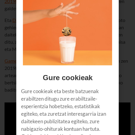
2019ko mugikorretarako aplikazio eta joko onena
zein zen
galdetu zien Googlek erabiltzaileei.
Eta
DAZN: Deportes en Directo
aplikazioak jaso zuen boto
gehien. Ezagutzen ez baduzu, probatzeko egun egokia izan
daiteke Blue Monday. Mota guztietako kirolak eskaintzen
ditu, zuzenean eta nahieran: futbol ingelesa, boxeoa, tenisa
eta MotoGP, besteak beste.
Gamerrek ere man zuten beren epaia
. Badakizu zein izan zen
2019ko jokorik onena?
Call of Duty: Mobile
. Klasikoen
artean klasikoa da. 2019an estreinatu zen mugikorrerako
Gure cookieak
bertsioa, eta arrakasta ukaezina izan zuen. Tiroak gustuko
badituzu, hauxe da zure jokoa.
Gure cookieak eta beste batzuenak
erabiltzen ditugu zure erabiltzaile-
esperientzia hobetzeko, estatistikak
egiteko, eta zuretzat interesgarria izan
daitekeen publizitatea egiteko, zure
nabigazio-ohiturak kontuan hartuta.