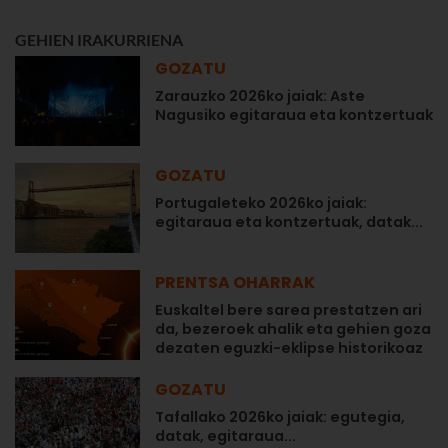
GEHIEN IRAKURRIENA
GOZATU
Zarauzko 2026ko jaiak: Aste
Nagusiko egitaraua eta kontzertuak
GOZATU
Portugaleteko 2026ko jaiak:
egitaraua eta kontzertuak, datak...
PRENTSA OHARRAK
Euskaltel bere sarea prestatzen ari
da, bezeroek ahalik eta gehien goza
dezaten eguzki-eklipse historikoaz
GOZATU
Tafallako 2026ko jaiak: egutegia,
datak, egitaraua...