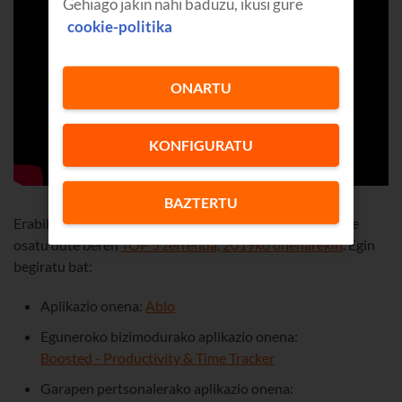
Gehiago jakin nahi baduzu, ikusi gure
cookie-politika
ONARTU
KONFIGURATU
BAZTERTU
Erabiltzaileek hautatutakoez gain, Googlekoek berek ere
osatu dute beren
TOP 5 zerrenda, 2019ko onenarekin
. Egin
begiratu bat:
Aplikazio onena:
Ablo
Eguneroko bizimodurako aplikazio onena:
Boosted - Productivity & Time Tracker
Garapen pertsonalerako aplikazio onena: