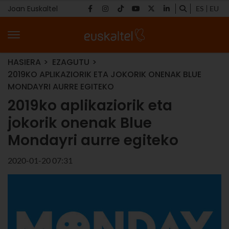
Joan Euskaltel
ES
EU
HASIERA
EZAGUTU
2019KO APLIKAZIORIK ETA JOKORIK ONENAK BLUE
MONDAYRI AURRE EGITEKO
2019ko aplikaziorik eta
jokorik onenak Blue
Mondayri aurre egiteko
2020-01-20 07:31