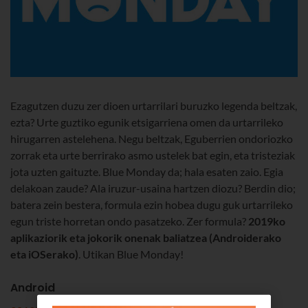
Ezagutzen duzu zer dioen urtarrilari buruzko legenda beltzak,
ezta? Urte guztiko egunik etsigarriena omen da urtarrileko
hirugarren astelehena. Negu beltzak, Eguberrien ondoriozko
zorrak eta urte berrirako asmo ustelek bat egin, eta tristeziak
jota uzten gaituzte. Blue Monday da; hala esaten zaio. Egia
delakoan zaude? Ala iruzur-usaina hartzen diozu? Berdin dio;
batera zein bestera, formula ezin hobea dugu guk urtarrileko
egun triste horretan ondo pasatzeko. Zer formula?
2019ko
aplikaziorik eta jokorik onenak baliatzea (Androiderako
eta iOSerako)
. Utikan Blue Monday!
Android