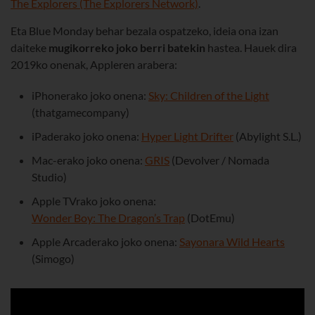
The Explorers (The Explorers Network)
.
Eta Blue Monday behar bezala ospatzeko, ideia ona izan
daiteke
mugikorreko joko berri batekin
hastea. Hauek dira
2019ko onenak, Appleren arabera:
iPhonerako joko onena:
Sky: Children of the Light
(thatgamecompany)
iPaderako joko onena:
Hyper Light Drifter
(Abylight S.L.)
Mac-erako joko onena:
GRIS
(Devolver / Nomada
Studio)
Apple TVrako joko onena:
Wonder Boy: The Dragon’s Trap
(DotEmu)
Apple Arcaderako joko onena:
Sayonara Wild Hearts
(Simogo)