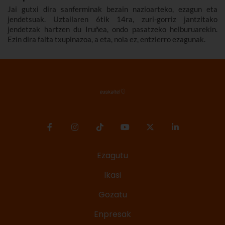
Jai gutxi dira sanferminak bezain nazioarteko, ezagun eta
jendetsuak. Uztailaren 6tik 14ra, zuri-gorriz jantzitako
jendetzak hartzen du Iruñea, ondo pasatzeko helburuarekin.
Ezin dira falta txupinazoa, a eta, nola ez, entzierro ezagunak.
Ezagutu
Ikasi
Gozatu
Enpresak