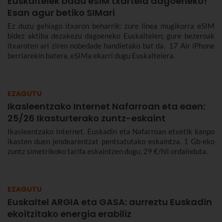
Euskaltelek badu eSIM txartela dagoeneko!
Esan agur betiko SIMari
Ez duzu gehiago itxaron beharrik: zure linea mugikorra eSIM
bidez aktiba dezakezu dagoeneko Euskaltelen; gure bezeroak
itxaroten ari ziren nobedade handietako bat da. 17 Air iPhone
berriarekin batera, eSIMa ekarri dugu Euskaltelera.
EZAGUTU
Ikasleentzako Internet Nafarroan eta eaen:
25/26 Ikasturterako zuntz-eskaint
Ikasleentzako Internet. Euskadin eta Nafarroan etxetik kanpo
ikasten duen jendearentzat pentsatutako eskaintza. 1 Gb-eko
zuntz simetrikoko tarifa eskaintzen dugu, 29 €/hil ordainduta.
EZAGUTU
Euskaltel ARGIA eta GASA: aurreztu Euskadin
ekoitzitako energia erabiliz