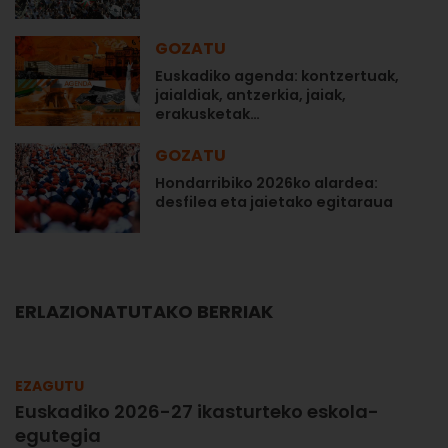
GOZATU
Euskadiko agenda: kontzertuak,
jaialdiak, antzerkia, jaiak,
erakusketak…
GOZATU
Hondarribiko 2026ko alardea:
desfilea eta jaietako egitaraua
ERLAZIONATUTAKO BERRIAK
EZAGUTU
Euskadiko 2026-27 ikasturteko eskola-
egutegia