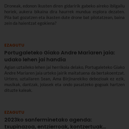
Droneak, edonon ikusten diren gidaririk gabeko aireko ibilgailu
horiek, aukera bikaina dira haurrek mundua esplora dezaten.
Pila bat gozatzen eta ikasten dute drone bat pilotatzean, baina
zein da haientzat egokiena?
EZAGUTU
Portugaleteko Giako Andre Mariaren jaia:
udako lehen jai handia
Agian uztaileko lehen jai herrikoia delako, Portugaleteko Giako
Andre Mariaren jaia urteko jairik maitatuena da bertakoentzat.
Urtero, uztailaren 1ean, Ama Birjinarekiko debozioak ez ezik,
musikak, dantzak, jolasek eta ondo pasatzeko gogoak hartzen
dituzte kaleak.
EZAGUTU
2023ko sanferminetako agenda:
txupinazoa, entzierroak, kontzertuak…