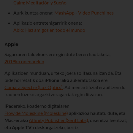
Calm: Meditación y Sueño
Aurkikuntza onena:
MashApp - Video Punchlines
Aplikazio entretenigarririk onena:
Ablo: Haz amigos en todo el mundo
Apple
Sagarraren taldekoek ere egin dute beren hautaketa,
2019ko onenarekin
.
Aplikazioen munduan, urteko joera soiltasuna izan da. Eta
bide horretatik doa
iPhonerako
aukeratutakoa ere:
Cámara Spectre (Lux Optics)
. Adimen artifizial erabiltzen du
iraupen luzeko argazki zoragarriak egin ditzazun.
iPad
erako, koaderno digitalaren
Flow de Moleskine (Moleskine)
aplikazioa hautatu dute, eta
Mac-erako
Affinity Publisher (Serif Labs)
, disenitzaileentzat;
eta
Apple TV
n deskargatzeko, berriz,