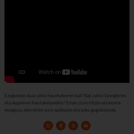
Ezagutzen duzu joko hauetakoren bat? Bat zatoz Googleren
eta Appleren hautaketarekin? Eman zure iritzia eta konta
iezaguzu zein diren zure aplikazio eta joko gogokoenak.