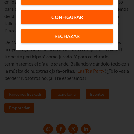
en los jóvenes con un programa divertido y muy completo
para que todos los que nos acerquemos a Bilbao disfrutemos
del día. Como novedad, este año podremos participar en
CONFIGURAR
talleres
sobre tecnología, música, cómics
… ¡en la misma
Plaza!
RECHAZAR
De 19 a 20 horas, se entregarán los premios a los mejores
proyectos, en los que una de nuestras compis de Euskaltel
Konekta participará como jurado. Y para celebrarlo
terminaremos el día a lo grande. Bailando y dándolo todo con
la música de nuestras djs favoritas, ¡
Las Tea Party
! ¿Te lo vas a
perder? Nosotros no, ¡allí te esperamos!
Rincones Euskadi
Tecnología
Eventos
Emprender