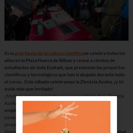
Es
la
gran fiesta de la cultura científica
s
e celebra todos los
años en la Plaza Nueva de Bilbao y reúne a cientos de
estudiantes de toda Euskadi, que presentan los proyectos
científicos y tecnológicos que han trabajado durante todo
el curso.. Este sábado celebramos la Z
ientzia Azoka,
¡y tú
estás más que invitado!
¿Motivos para no perderte una nueva edición de la Zientzia
Azoka? Hay muchísimos y te los vamos a contar.
El plan
empieza por la mañana, a las doce
. Lo suyo es darse un
paseo por la Plaza Nueva y echar un vistazo a los 110
proyectos científicos y tecnológicos que presentan los
jóvenes de entre 12 y 18 años. Habrá un poco de todo:
salud,