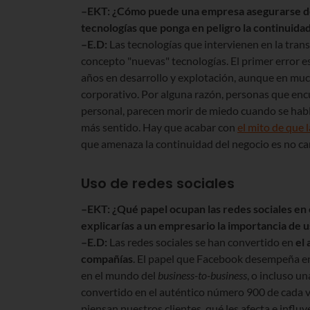
–EKT: ¿Cómo puede una empresa asegurarse de 
tecnologías que ponga en peligro la continuida
–E.D:
Las tecnologías que intervienen en la tran
concepto "nuevas" tecnologías. El primer error e
años en desarrollo y explotación, aunque en much
corporativo. Por alguna razón, personas que enc
personal, parecen morir de miedo cuando se habl
más sentido. Hay que acabar con
el mito de que 
que amenaza la continuidad del negocio es no c
Uso de redes sociales
–EKT: ¿
Qu
é
papel ocupan las redes sociales en
explicarías a un empresario la importancia de 
–E.D:
Las redes sociales se han convertido en
el 
compa
ñías
. El papel que Facebook desempeña e
en el mundo del
business-to-business
, o incluso u
convertido en el auténtico número 900 de cada v
piensan nuestros clientes, qué les afecta e influ