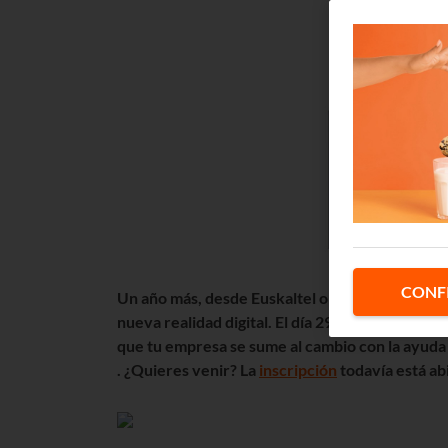
CONF
Un año más, desde Euskaltel organizamos la jo
nueva realidad digital. El día 29 de noviembre
que tu empresa se sume al cambio con la ayuda
.
¿Quieres venir? La
inscripción
todavía está ab