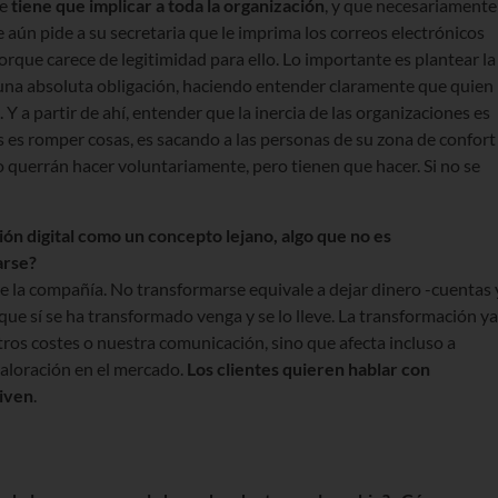
ue
tiene que implicar a toda la organización
, y que necesariamente
 aún pide a su secretaria que le imprima los correos electrónicos
orque carece de legitimidad para ello. Lo importante es plantear la
na absoluta obligación, haciendo entender claramente que quien
. Y a partir de ahí, entender que la inercia de las organizaciones es
 es romper cosas, es sacando a las personas de su zona de confort
 querrán hacer voluntariamente, pero tienen que hacer. Si no se
n digital como un concepto lejano, algo que no es
tarse?
 de la compañía. No transformarse equivale a dejar dinero -cuentas 
que sí se ha transformado venga y se lo lleve. La transformación ya
tros costes o nuestra comunicación, sino que afecta incluso a
aloración en el mercado.
Los clientes quieren hablar con
viven
.