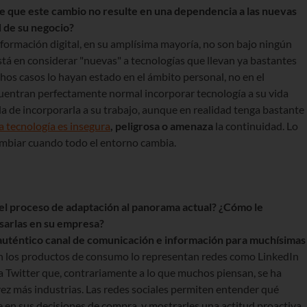
que este cambio no resulte en una dependencia a las nuevas
d de su negocio?
sformación digital, en su amplísima mayoría, no son bajo ningún
stá en considerar "nuevas" a tecnologías que llevan ya bastantes
os casos lo hayan estado en el ámbito personal, no en el
uentran perfectamente normal incorporar tecnología a su vida
a de incorporarla a su trabajo, aunque en realidad tenga bastante
la tecnología es insegura
, peligrosa o amenaza
la continuidad. Lo
ambiar cuando todo el entorno cambia.
 el proceso de adaptación al panorama actual? ¿Cómo le
usarlas en su empresa?
aut
é
ntico canal de comunicación e información para muchí
simas
n los productos de consumo lo representan redes como LinkedIn
na Twitter que, contrariamente a lo que muchos piensan, se ha
ez más industrias. Las redes sociales permiten entender qué
ye en sus decisiones de compra, y mostrarles una actitud proactiva