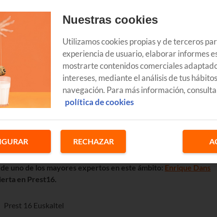
Nuestras cookies
Utilizamos cookies propias y de terceros pa
experiencia de usuario, elaborar informes es
mostrarte contenidos comerciales adaptado
intereses, mediante el análisis de tus hábito
navegación. Para más información, consulta
política de cookies
IGURAR
RECHAZAR
A
rnada
Prest
con la intención de acercar a las empresas vascas a l
 nos reuniremos en
Tabakalera
para explicarte la importancia de
 de uno de los mayores expertos en este ámbito:
Enrique Dans
ierta en Prest16.