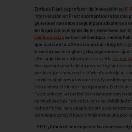
Enrique Dans es profesor de innovación en
IE 
intervención en Prest abordará los retos que pl
generales que deben seguir para adaptarse a e
en la que conoceremos de primera mano los in
Clínica Zuatzu
se han reinventado. Hemos habla
que tratará el día 29 en Donostia:
–
Blog EKT
: ¿
transformación digital? ¿Hay algún sector que
–Enrique Dans:
La incorporación de la
tecnologí
desesperantemente lenta porque se plantea como 
nos incorporamos con la suficiente velocidad, 
servicios similares a los nuestros (y posibleme
sido demasiado lentos incorporando. Detrás de ca
Facebook con los periódicos o Amazon con el
ret
en muchas otras industrias con una visibilidad n
se transforma para adaptarse al nuevo entorno d
tecnología como si fuera simplemente una opció
–EKT: ¿Cómo deben empezar las empresas el p