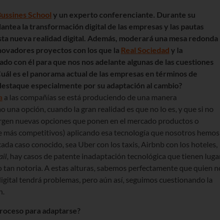
Bussines School
y un experto conferenciante. Durante su
antea la transformación digital de las empresas y las pautas
sta nueva realidad digital. Además, moderará una mesa redonda
novadores proyectos con los que la
Real Sociedad
y la
do con él para que nos nos adelante algunas de las cuestiones
Cuál es el panorama actual de las empresas en t
é
rminos de
 destaque especialmente por su adaptació
n al cambio?
a
a las compañías se está produciendo de una manera
una opción, cuando la gran realidad es que no lo es, y que si no
surgen nuevas opciones que ponen en el mercado productos o
nte más competitivos) aplicando esa tecnología que nosotros hemos
da caso conocido, sea Uber con los taxis, Airbnb con los hoteles,
ail
, hay casos de patente inadaptación tecnológica que tienen luga
o tan notoria. A estas alturas, sabemos perfectamente que quien n
igital tendrá problemas, pero aún así, seguimos cuestionando la
n.
roceso para adaptarse?