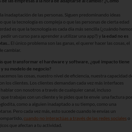
s de las empresas a la hora de adaptarse al cambio? ¿Cómo
 la inadaptación de las personas. Siguen predominando ideas
que la tecnología es compleja o que las personas de cierta edad
verdad es que la tecnología es cada día más sencilla (¿cuándo hemo
 pedir un curso para aprender a utilizar una app?) y
la edad no es
otas
... El único problema son las ganas, el querer hacer las cosas, el
de cambiar.
s que transformar el hardware y software, ¿
qué
impacto tiene
d y su modelo de negocio?
acemos las cosas, nuestro nivel de eficiencia, nuestra capacidad d
on los clientes. Los clientes demandan cada vez más interfaces
 hablar con nosotros a través de cualquier canal, incluso
ue trabajas con un cliente y le pides que te envíe una factura po
oglodita, como a alguien inadaptado a su tiempo, como una
arse. Pero cada vez más, esto sucede cuando le envías un
compartido,
cuando no interactúas a través de las redes sociales
o
icos que afectan a tu actividad.