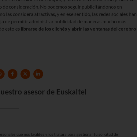
to de consideración. No podemos seguir publicitándonos en
o las considera atractivas, y en ese sentido, las redes sociales han
aja de permitir administrar publicidad de maneras mucho más
do esto es
librarse de los clich
é
s y abrir las ventanas del cerebro
uestro asesor de Euskaltel
sonales que nos facilites y los tratará para gestionar tú solicitud de