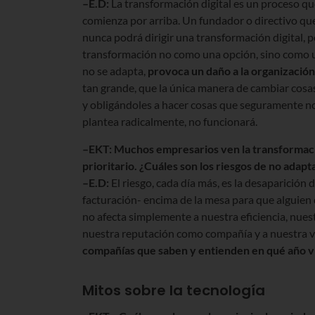
–E.D:
La transformación digital es un proceso q
comienza por arriba. Un fundador o directivo que
nunca podrá dirigir una transformación digital, p
transformación no como una opción, sino como u
no se adapta,
provoca un da
ño a la organización
tan grande, que la única manera de cambiar cosas
y obligándoles a hacer cosas que seguramente no
plantea radicalmente, no funcionará.
–EKT: Muchos empresarios ven la transformació
prioritario. ¿Cuáles son los riesgos de no adap
–E.D:
El riesgo, cada día más, es la desaparición
facturación- encima de la mesa para que alguien 
no afecta simplemente a nuestra eficiencia, nues
nuestra reputación como compañía y a nuestra v
compañías que saben y entienden en qu
é
añ
o 
Mitos sobre la tecnología