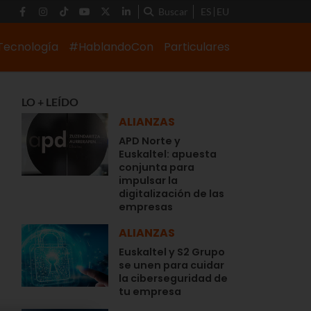
Buscar
ES
EU
Tecnología
#HablandoCon
Particulares
LO + LEÍDO
ALIANZAS
APD Norte y
Euskaltel: apuesta
conjunta para
impulsar la
digitalización de las
empresas
ALIANZAS
Euskaltel y S2 Grupo
se unen para cuidar
la ciberseguridad de
tu empresa