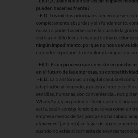
–EKT: ¿Cuáles suelen ser los principales miedo
pueden hacerles frente?
–E.D:
Los miedos principales tienen que ver con
completamente absurdas y sin fundamento, como 
no van a poder hacerse con ella, cuando la gran 
visto a un niño leer un manual de instrucciones o
ningún impedimento, porque no nos vuelve idi
entender la propuesta de valor y la importancia 
–EKT: Es un proceso que consiste en mucho má
en el futuro de las empresas, su competitivida
–E.D:
La transformación digital cambia el cómo h
adaptación al mercado, y nuestra interlocución c
sencillas, humanas, con conveniencia... nos piden
WhatsApp, y no podemos decir que no. Cada vez q
carta, están consiguiendo que te vea como un tr
empresa menos de fiar porque no ha sabido adapt
attachment
(adjunto) en lugar de un documento 
cuando no estás al corriente de avances tecnológ