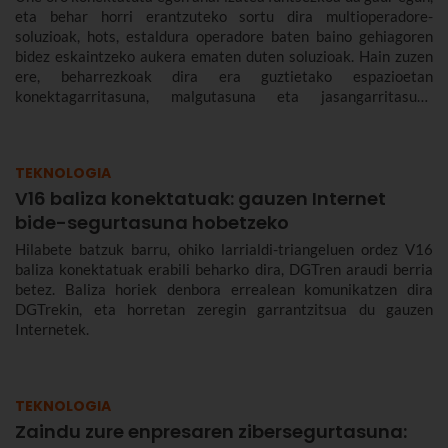
eta behar horri erantzuteko sortu dira multioperadore-
soluzioak, hots, estaldura operadore baten baino gehiagoren
bidez eskaintzeko aukera ematen duten soluzioak. Hain zuzen
ere, beharrezkoak dira era guztietako espazioetan
konektagarritasuna, malgutasuna eta jasangarritasuna
bermatzeko, eta abantailak dakartzate erabiltzaileentzat nahiz
enpresentzat.
TEKNOLOGIA
V16 baliza konektatuak: gauzen Internet
bide-segurtasuna hobetzeko
Hilabete batzuk barru, ohiko larrialdi-triangeluen ordez V16
baliza konektatuak erabili beharko dira, DGTren araudi berria
betez. Baliza horiek denbora errealean komunikatzen dira
DGTrekin, eta horretan zeregin garrantzitsua du gauzen
Internetek.
TEKNOLOGIA
Zaindu zure enpresaren zibersegurtasuna: