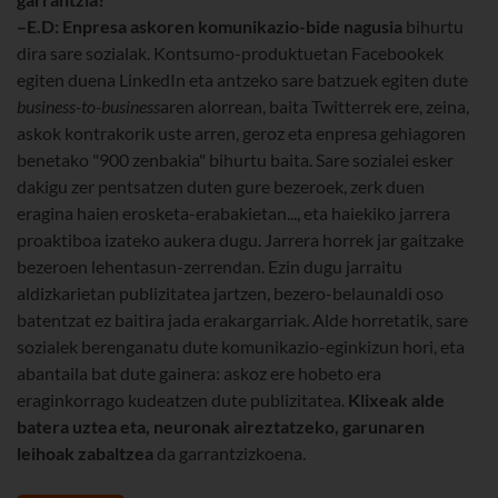
–E.D:
Enpresa askoren komunikazio-bide nagusia
bihurtu
dira sare sozialak. Kontsumo-produktuetan Facebookek
egiten duena LinkedIn eta antzeko sare batzuek egiten dute
business-to-business
aren alorrean, baita Twitterrek ere, zeina,
askok kontrakorik uste arren, geroz eta enpresa gehiagoren
benetako "900 zenbakia" bihurtu baita. Sare sozialei esker
dakigu zer pentsatzen duten gure bezeroek, zerk duen
eragina haien erosketa-erabakietan..., eta haiekiko jarrera
proaktiboa izateko aukera dugu. Jarrera horrek jar gaitzake
bezeroen lehentasun-zerrendan. Ezin dugu jarraitu
aldizkarietan publizitatea jartzen, bezero-belaunaldi oso
batentzat ez baitira jada erakargarriak. Alde horretatik, sare
sozialek berenganatu dute komunikazio-eginkizun hori, eta
abantaila bat dute gainera: askoz ere hobeto era
eraginkorrago kudeatzen dute publizitatea.
Klixeak alde
batera uztea eta, neuronak aireztatzeko, garunaren
leihoak zabaltzea
da garrantzizkoena.