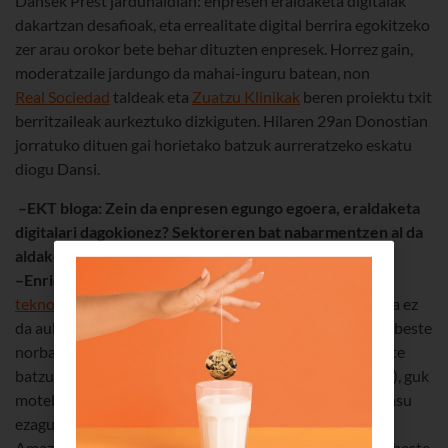
Dansek Prest jardunaldian: enpresen eraldaketa digitalak
dakartzan desafioak, eta errealitate digital berrira egokitzeko
zer arau orokor bete behar dituzten enpresek. Horrez gain,
moderatzaile jardungo da mahai-inguru batean, non
Real Sociedad
taldeak eta
Zuatzu Klinikak
beren proiektu txit
berritzaileak aurkeztuko dizkiguten. Hilaren 29an Donostian
jorratuko dituen gai horietako batzuk aurreratzeko eskatu
diogu Dansi.
–EKT bloga: Zein da enpresen egungo egoera, eraldaketa
digitalari dagokionez? Sektoreren bat nabarmentzen al da
aldaketara egokitzeko duen gaitasuna dela eta?
–Enrique Dans:
Oso-oso motel ari dira berenganatzen
teknologia
enpresak, aukera bat iruditzen baitzaie. Baina ez
da aukera, premia baizik, eta ez bagara bizkor mugitzen, beste
norbaitek gure produktuen edo zerbitzuen antzeko beste
batzuk merkaturatuko ditu (lehiakorragoak, seguruenik), guk
motelegi gureganatu dugun teknologia hori erabilita. Kasu
ezagun bakoitzeko (Uber, taxiak; Facebook, egunkariak;
Amazon, txikizkako salmenta...), hain ezagunak ez diren beste