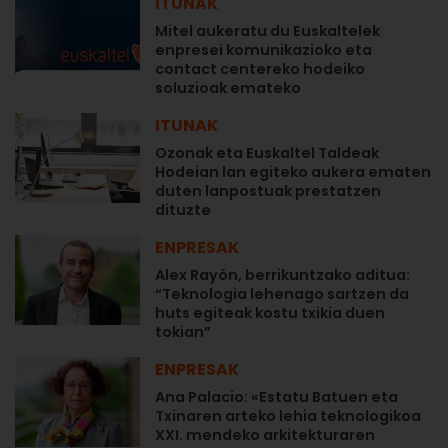
ITUNAK
Mitel aukeratu du Euskaltelek
enpresei komunikazioko eta
contact centereko hodeiko
soluzioak emateko
ITUNAK
Ozonak eta Euskaltel Taldeak
Hodeian lan egiteko aukera ematen
duten lanpostuak prestatzen
dituzte
ENPRESAK
Alex Rayón, berrikuntzako aditua:
“Teknologia lehenago sartzen da
huts egiteak kostu txikia duen
tokian”
ENPRESAK
Ana Palacio: «Estatu Batuen eta
Txinaren arteko lehia teknologikoa
XXI. mendeko arkitekturaren