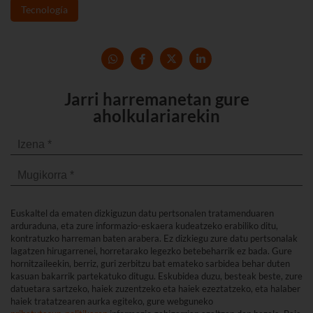
Tecnología
Jarri harremanetan gure
aholkulariarekin
Euskaltel da ematen dizkiguzun datu pertsonalen tratamenduaren
arduraduna, eta zure informazio-eskaera kudeatzeko erabiliko ditu,
kontratuzko harreman baten arabera. Ez dizkiegu zure datu pertsonalak
lagatzen hirugarrenei, horretarako legezko betebeharrik ez bada. Gure
hornitzaileekin, berriz, guri zerbitzu bat emateko sarbidea behar duten
kasuan bakarrik partekatuko ditugu. Eskubidea duzu, besteak beste, zure
datuetara sartzeko, haiek zuzentzeko eta haiek ezeztatzeko, eta halaber
haiek tratatzearen aurka egiteko, gure webguneko