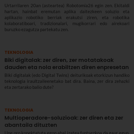
Urtarrilaren 20an (asteartea) Robotomía26 egin zen. Ekitaldi
hartan, hainbat eremutan aplika daitezkeen soluzio eta
aplikazio robotiko berriak erakutsi ziren, eta robotika
kolaboratiboari, tradizionalari, mugikorrari edo airekoari
buruzko ezagutza partekatu zen.
TEKNOLOGIA
Biki digitalak: zer diren, zer motatakoak
dauden eta nola erabiltzen diren enpresetan
Biki digitalak (edo Digital Twins) deiturikoak etorkizun handiko
teknologia iraultzaileenetako bat dira. Baina, zer dira zehazki
eta zertarako balio dute?
TEKNOLOGIA
Multioperadore-soluzioak: zer diren eta zer
abantaila dituzten
Une oro konektatuta egon ahal izatea funtsezkoa da gaur egun,