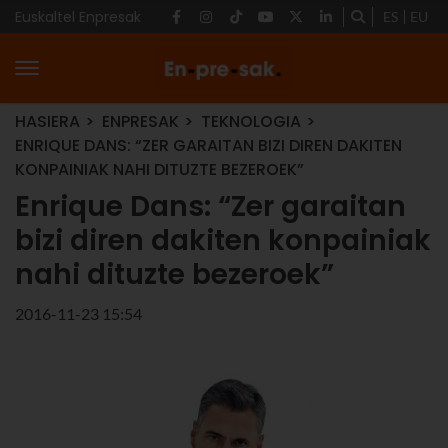
Euskaltel Enpresak
ES
EU
HASIERA
ENPRESAK
TEKNOLOGIA
ENRIQUE DANS: “ZER GARAITAN BIZI DIREN DAKITEN
KONPAINIAK NAHI DITUZTE BEZEROEK”
Enrique Dans: “Zer garaitan
bizi diren dakiten konpainiak
nahi dituzte bezeroek”
2016-11-23 15:54