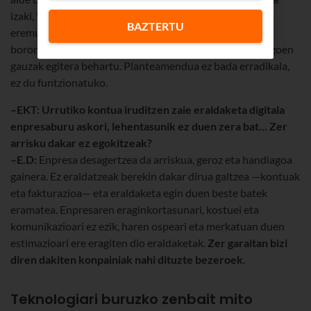
izaki, "haustura" beste irtenbiderik ez dago: erosotasun-
BAZTERTU
eremutik atera behar da jendea, eta seguruenik beren
borondatez egin nahi ez dituzten baina egin beharra dagoen
gauzak egitera behartu. Planteamendua ez bada erradikala,
ez du funtzionatuko.
–EKT: Urrutiko kontua iruditzen zaie eraldaketa digitala
enpresaburu askori, lehentasunik ez duen zera bat... Zer
arrisku dakar ez egokitzeak?
–E.D:
Enpresa desagertzea da arriskua, geroz eta handiagoa
gainera. Ez eraldatzeak berekin dakar dirua galtzea —kontuak
eta fakturazioa— eta eraldaketa egin duen beste batek
eramatea. Enpresaren eraginkortasunari, kostuei eta
komunikazioari ez ezik, haren ospeari eta merkatuan duen
estimazioari ere eragiten dio eraldaketak.
Zer garaitan bizi
diren dakiten konpainiak nahi dituzte bezeroek
.
Teknologiari buruzko zenbait mito