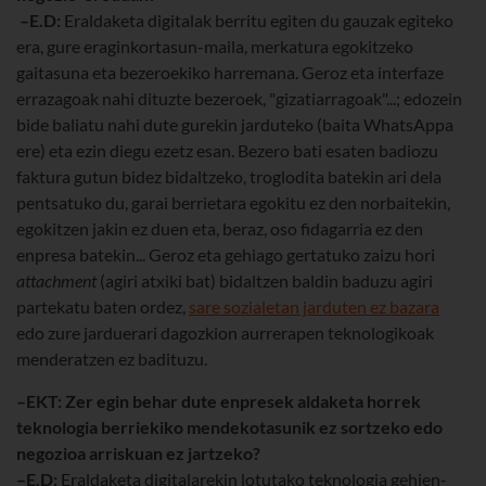
–E.D:
Eraldaketa digitalak berritu egiten du gauzak egiteko
era, gure eraginkortasun-maila, merkatura egokitzeko
gaitasuna eta bezeroekiko harremana. Geroz eta interfaze
errazagoak nahi dituzte bezeroek, "gizatiarragoak"...; edozein
bide baliatu nahi dute gurekin jarduteko (baita WhatsAppa
ere) eta ezin diegu ezetz esan. Bezero bati esaten badiozu
faktura gutun bidez bidaltzeko, troglodita batekin ari dela
pentsatuko du, garai berrietara egokitu ez den norbaitekin,
egokitzen jakin ez duen eta, beraz, oso fidagarria ez den
enpresa batekin... Geroz eta gehiago gertatuko zaizu hori
attachment
(agiri atxiki bat) bidaltzen baldin baduzu agiri
partekatu baten ordez,
sare sozialetan jarduten ez bazara
edo zure jarduerari dagozkion aurrerapen teknologikoak
menderatzen ez badituzu.
–EKT: Zer egin behar dute enpresek aldaketa horrek
teknologia berriekiko mendekotasunik ez sortzeko edo
negozioa arriskuan ez jartzeko?
–E.D:
Eraldaketa digitalarekin lotutako teknologia gehien-