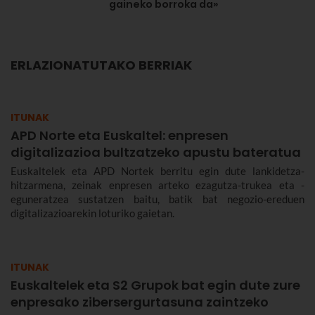
gaineko borroka da»
ERLAZIONATUTAKO BERRIAK
ITUNAK
APD Norte eta Euskaltel: enpresen
digitalizazioa bultzatzeko apustu bateratua
Euskaltelek eta APD Nortek berritu egin dute lankidetza-
hitzarmena, zeinak enpresen arteko ezagutza-trukea eta -
eguneratzea sustatzen baitu, batik bat negozio-ereduen
digitalizazioarekin loturiko gaietan.
ITUNAK
Euskaltelek eta S2 Grupok bat egin dute zure
enpresako zibersergurtasuna zaintzeko