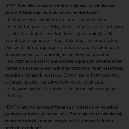
–EKT: Zein dira enpresen beldur nagusiak eraldaketari
ekitean? Nola egin dakieke aurre beldur horiei?
–E.D:
Jendearen egokitze ezari loturik daude beldur
gehienak. Inongo oinarririk gabeko zenbait uste absurdu jaun
eta jabe dira oraindik ere: konplexua da teknologia, adin
batetik gorako jendea ez da gai teknologia menderatzeko...
Oso bestelakoa da egia: geroz eta errazagoa da teknologia
(ikusi al duzue inoiz ume bat jarraibide-eskuliburu bat
irakurtzen edo ikastaro bat eskatzen aplikazio bat erabiltzen
ikasteko?),
eta adina ez da inongo oztopo; urtean betetzeak
ez gaitu ergelago bihurtzen
... Gogoa izatea, hori da kontua
eta arazo nagusia, gauzak egiteko gogoa edukitzea,
aldatzearen garrantziaz eta hark dakarren balio erantsiaz
jabetzea.
–EKT: Hardwarea eta softwarea eraldatzea baino askoz
gehiago da, beraz, prozesu hori. Zer eragin du eraldaketak
enpresen etorkizunean, eraginkortasunean eta haien
negozio-ereduan?