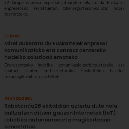
S2 Grupo enpresa espezializatuarekin elkartu da Euskaltel
enpresetako zerbitzuetan zibersegurtasun-soluzio osoak
txertatzeko.
ITUNAK
Mitel aukeratu du Euskaltelek enpresei
komunikazioko eta contact centereko
hodeiko soluzioak emateko
Enpresentzako hodeiko komunikazio-zerbitzuetarako eta
contact center zerbitzuetarako Euskaltelen bazkide
teknologiko bihurtu da Mitel.
TEKNOLOGIA
Robotomía26 ekitaldian aztertu dute nola
bultzatzen dituen gauzen Internetek (IoT)
robotika autonomoa eta mugikortasun
konektatua