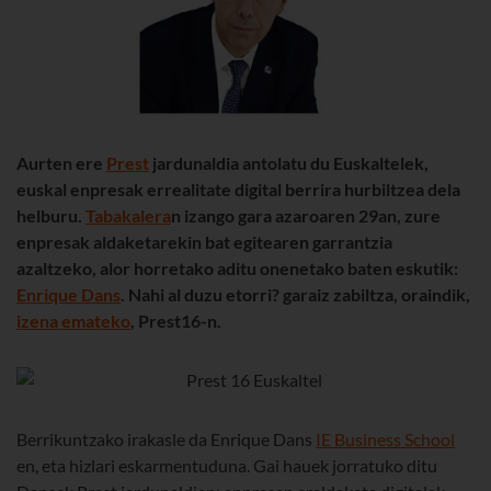
Aurten ere
Prest
jardunaldia antolatu du Euskaltelek,
euskal enpresak errealitate digital berrira hurbiltzea dela
helburu.
Tabakalera
n izango gara azaroaren 29an, zure
enpresak aldaketarekin bat egitearen garrantzia
azaltzeko, alor horretako aditu onenetako baten eskutik:
Enrique Dans
.
Nahi al duzu etorri? garaiz zabiltza, oraindik,
izena emateko
, Prest16-n.
Berrikuntzako irakasle da Enrique Dans
IE Business School
en, eta hizlari eskarmentuduna. Gai hauek jorratuko ditu