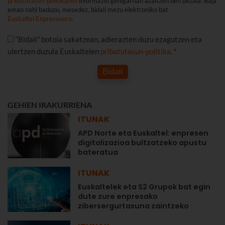
pribatutasun-politikaren
informazio gehigarrian azaltzen den bezala. Baja
eman nahi baduzu, mesedez, bidali mezu elektroniko bat
Euskaltel Enpresasera
.
“Bidali” botoia sakatzean, adierazten duzu ezagutzen eta
ulertzen duzula Euskaltelen
pribatutasun-politika
. *
Bidali
GEHIEN IRAKURRIENA
ITUNAK
APD Norte eta Euskaltel: enpresen
digitalizazioa bultzatzeko apustu
bateratua
ITUNAK
Euskaltelek eta S2 Grupok bat egin
dute zure enpresako
zibersergurtasuna zaintzeko