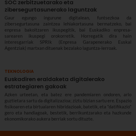
SOC zerbitzuetarako eta
zibersegurtasunerako laguntzak
Gaur egungo ingurune digitalean, funtsezkoa da
zibersegurtasuna zaintzea lehiakortasuna bermatzeko, bai
enpresa bakoitzaren ikuspegitik, bai Euskadiko enpresa-
sarearen ikuspegi orokorretik. Horregatik dira hain
interesgarriak SPRIk (Enpresa Garapenerako Euskal
Agentziak) martxan dituenak bezalako laguntza-lerroak.
TEKNOLOGIA
Euskadiren eraldaketa digitalerako
estrategiaren gakoak
Azken urteetan, eta batez ere pandemiaren ondoren, arlo
guztietara sartu da digitalizazioa; ziztu bizian sartu ere. Espazio
fisikoaren eta birtualaren hibridazioak, batetik, eta "datifikazio"
gero eta handiagoak, bestetik, berrikuntzarako eta hazkunde
ekonomikorako aukera berriak sortu dituzte.