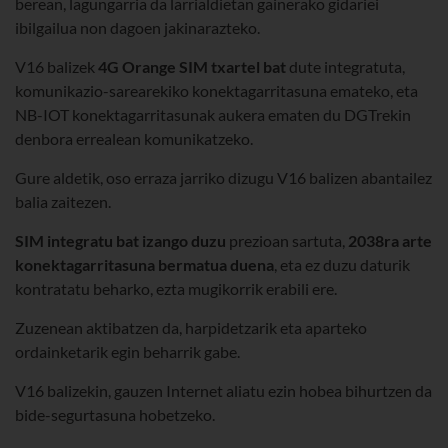
berean, lagungarria da larrialdietan gainerako gidariei
ibilgailua non dagoen jakinarazteko.
V16 balizek
4G
Orang
e
SIM txartel bat
dute integratuta,
komunikazio-sarearekiko konektagarritasuna emateko, eta
NB-IOT konektagarritasunak aukera ematen du DGTrekin
denbora errealean komunikatzeko.
Gure aldetik, oso erraza jarriko dizugu V16 balizen abantailez
balia zaitezen.
SIM integratu bat izango duzu
prezioan sartuta,
2038ra arte
konektagarritasuna bermatua duena
, eta ez duzu daturik
kontratatu beharko, ezta mugikorrik erabili ere.
Zuzenean aktibatzen da, harpidetzarik eta aparteko
ordainketarik egin beharrik gabe.
V16 balizekin, gauzen Internet aliatu ezin hobea bihurtzen da
bide-segurtasuna hobetzeko.