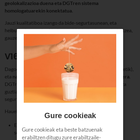
geolokalizazioa duena eta DGTren sistema
homologatuarekin konektatua
.
Jauzi kualitatiboa izango da bide-segurtasunean, eta
helburua izango da gidarien eta bidaiarien babesa indartzea,
gauzen Interneten ahalmenari esker.
V16 balizen ezaugarriak
Dagoeneko erabil daitezke V16 balizak (2023ko urtarriletik),
eta
nahitaezkoak izango dira 2026ko urtarriletik aurrera
.
DGTren ziurtapena dute, eta, beraz, eskatutako baldintza
guztiak betetzen dituzte, eta bat datoz ezarritako
segurtasun- eta seinaleztapen-estandarrekin.
Hauek dira
V16 balizen ezaugarri nagusiak
:
Gure cookieak
Erabilera segurua: ibilgailutik irten beharrik gabe
Gure cookieak eta beste batzuenak
seinaleztatzen dute.
erabiltzen ditugu zure erabiltzaile-