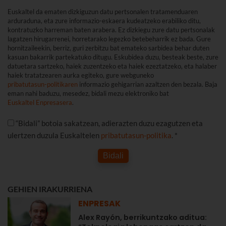
Euskaltel da ematen dizkiguzun datu pertsonalen tratamenduaren
arduraduna, eta zure informazio-eskaera kudeatzeko erabiliko ditu,
kontratuzko harreman baten arabera. Ez dizkiegu zure datu pertsonalak
lagatzen hirugarrenei, horretarako legezko betebeharrik ez bada. Gure
hornitzaileekin, berriz, guri zerbitzu bat emateko sarbidea behar duten
kasuan bakarrik partekatuko ditugu. Eskubidea duzu, besteak beste, zure
datuetara sartzeko, haiek zuzentzeko eta haiek ezeztatzeko, eta halaber
haiek tratatzearen aurka egiteko, gure webguneko
pribatutasun-politikaren
informazio gehigarrian azaltzen den bezala. Baja
eman nahi baduzu, mesedez, bidali mezu elektroniko bat
Euskaltel Enpresasera
.
“Bidali” botoia sakatzean, adierazten duzu ezagutzen eta
ulertzen duzula Euskaltelen
pribatutasun-politika
. *
Bidali
GEHIEN IRAKURRIENA
ENPRESAK
Alex Rayón, berrikuntzako aditua: