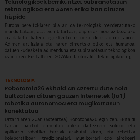
Teknologikoek berrikuntza, subiranotasun
teknologikoa eta AAren etika izan dituzte
hizpide
Europa bere tokiaren bila ari da teknologiak menderatutako
mundu batean, eta, bien bitartean, enpresek inoiz ez bezalako
eraldaketa batera egokitzeko erronka dute aurrez aurre.
Adimen artifiziala eta haren dimentsio etiko eta humanoa,
datuen kudeaketa adimenduna eta subiranotasun teknologikoa
izan ziren Euskaltelen 2026ko Jardunaldi Teknologikoen gai
nagusiak.
TEKNOLOGIA
Robotomía26 ekitaldian aztertu dute nola
bultzatzen dituen gauzen Internetek (IoT)
robotika autonomoa eta mugikortasun
konektatua
Urtarrilaren 20an (asteartea) Robotomía26 egin zen. Ekitaldi
hartan, hainbat eremutan aplika daitezkeen soluzio eta
aplikazio robotiko berriak erakutsi ziren, eta robotika
kolaboratiboari, tradizionalari, mugikorrari edo airekoari