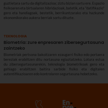
guztietara sartu da digitalizazioa; ziztu bizian sartu ere. Espazio
fisikoaren eta birtualaren hibridazioak, batetik, eta "datifikazio"
gero eta handiagoak, bestetik, berrikuntzarako eta hazkunde
ekonomikorako aukera berriak sortu dituzte.
TEKNOLOGIA
Biometria: zure enpresaren zibersegurtasuna
zaintzeko
Biometriak pertsona bakoitzaren ezaugarri fisiko edo portaera
bereziak erabiltzen ditu nortasuna egiaztatzeko. Lotura estua
du zibersegurtasunarekin, teknologia biometrikoak gero eta
gehiago erabiltzen baitira sarbide fisiko eta digitalen
autentifikazioaren edo kontrolaren segurtasuna hobetzeko.