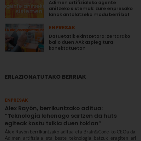
Adimen artifizialeko agente
anitzeko sistemak: zure enpresako
lanak antolatzeko modu berri bat
ENPRESAK
Datuetatik ekintzetara: zertarako
balio duen AAk azpiegitura
konektatuetan
ERLAZIONATUTAKO BERRIAK
ENPRESAK
Alex Rayón, berrikuntzako aditua:
“Teknologia lehenago sartzen da huts
egiteak kostu txikia duen tokian”
Álex Rayón berrikuntzako aditua eta Brain&Code-ko CEOa da.
Adimen artifiziala eta beste teknologia batzuk eragiten ari