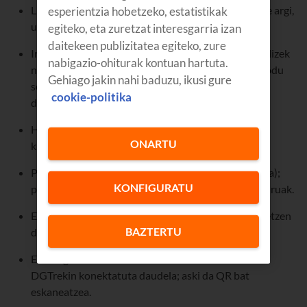
LED ahaltsuak dituzte, eta buelta osoan egiten dute argi,
esperientzia hobetzeko, estatistikak
urrundik ikusteko moduan.
egiteko, eta zuretzat interesgarria izan
daitekeen publizitatea egiteko, zure
Instalazio azkarra, erraza eta pertsonalizagarria: balizek
nabigazio-ohiturak kontuan hartuta.
neodimiozko iman indartsu bat dute, ibilgailuari modu
Gehiago jakin nahi baduzu, ikusi gure
seguru eta eraginkorrean itsasteko aukera ematen
cookie-politika
duena.
Haizea, ura eta hautsa jasaten dituzte: baldintza
ONARTU
klimatiko txarrak jasateko diseinatuak daude.
Pila superalkalinoekin funtzionatzen dute (3 AA pila);
KONFIGURATU
pila merkeak dira, errazak aurkitzen eta erabat seguruak.
Eramangarriak eta konpaktuak dira, eta erraz gordetzen
BAZTERTU
dira.
Erraz egiaztatzen da behar bezala dabiltzala eta
DGTrekin konektatuta daudela; aski da QR bat
eskaneatzea.