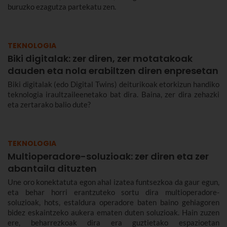
buruzko ezagutza partekatu zen.
TEKNOLOGIA
Biki digitalak: zer diren, zer motatakoak
dauden eta nola erabiltzen diren enpresetan
Biki digitalak (edo Digital Twins) deiturikoak etorkizun handiko
teknologia iraultzaileenetako bat dira. Baina, zer dira zehazki
eta zertarako balio dute?
TEKNOLOGIA
Multioperadore-soluzioak: zer diren eta zer
abantaila dituzten
Une oro konektatuta egon ahal izatea funtsezkoa da gaur egun,
eta behar horri erantzuteko sortu dira multioperadore-
soluzioak, hots, estaldura operadore baten baino gehiagoren
bidez eskaintzeko aukera ematen duten soluzioak. Hain zuzen
ere, beharrezkoak dira era guztietako espazioetan