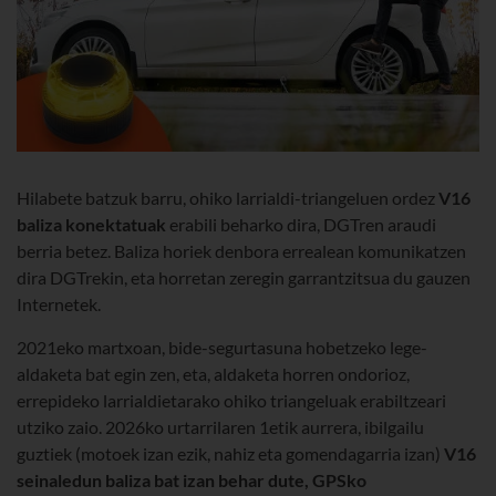
Hilabete batzuk barru, ohiko larrialdi-triangeluen ordez
V16
baliza konektatuak
erabili beharko dira, DGTren araudi
berria betez. Baliza horiek denbora errealean komunikatzen
dira DGTrekin, eta horretan zeregin garrantzitsua du gauzen
Internetek.
2021eko martxoan, bide-segurtasuna hobetzeko lege-
aldaketa bat egin zen, eta, aldaketa horren ondorioz,
errepideko larrialdietarako ohiko triangeluak erabiltzeari
utziko zaio. 2026ko urtarrilaren 1etik aurrera, ibilgailu
guztiek (motoek izan ezik, nahiz eta gomendagarria izan)
V16
seinaledun baliza bat izan behar dute, GPSko