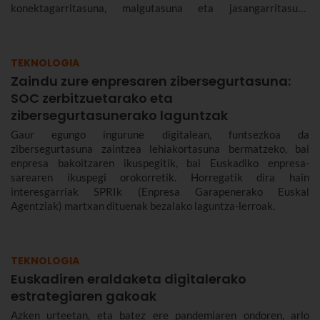
konektagarritasuna, malgutasuna eta jasangarritasuna
bermatzeko, eta abantailak dakartzate erabiltzaileentzat nahiz
enpresentzat.
TEKNOLOGIA
Zaindu zure enpresaren zibersegurtasuna:
SOC zerbitzuetarako eta
zibersegurtasunerako laguntzak
Gaur egungo ingurune digitalean, funtsezkoa da
zibersegurtasuna zaintzea lehiakortasuna bermatzeko, bai
enpresa bakoitzaren ikuspegitik, bai Euskadiko enpresa-
sarearen ikuspegi orokorretik. Horregatik dira hain
interesgarriak SPRIk (Enpresa Garapenerako Euskal
Agentziak) martxan dituenak bezalako laguntza-lerroak.
TEKNOLOGIA
Euskadiren eraldaketa digitalerako
estrategiaren gakoak
Azken urteetan, eta batez ere pandemiaren ondoren, arlo