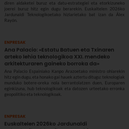
diren aldaketei buruz eta datu-estrategiei eta etorkizuneko
joerei buruz hitz egin dugu berarekin. Euskaltelen 2026ko
Jardunaldi Teknologikoetako hizlarietako bat izan da Álex
Rayón.
ENPRESAK
Ana Palacio: «Estatu Batuen eta Txinaren
arteko lehia teknologikoa XXI. mendeko
arkitekturaren gaineko borroka da»
Ana Palacio Espainiako Kanpo Arazoetako ministro ohiarekin
hitz egin dugu, eta honako gai hauek aztertu ditugu: teknologiak
munduko botere-oreka nola berrantolatzen duen, Europaren
eginkizuna, hub teknologikoak eta datozen urteetako erronka
geopolitiko eta teknologikoak.
ENPRESAK
Euskaltelen 2026ko Jardunaldi