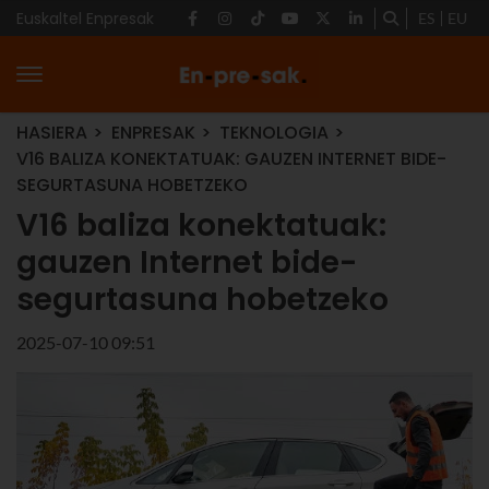
Euskaltel Enpresak
ES
EU
HASIERA
ENPRESAK
TEKNOLOGIA
V16 BALIZA KONEKTATUAK: GAUZEN INTERNET BIDE-
SEGURTASUNA HOBETZEKO
V16 baliza konektatuak:
gauzen Internet bide-
segurtasuna hobetzeko
2025-07-10 09:51