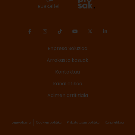
Enpresa Soluzioa
Arrakasta kasuak
Kontaktua
Kanal etikoa
Adimen artifiziala
Lege-oharra
Cookien politika
Pribatutasun politika
Kanal etikoa