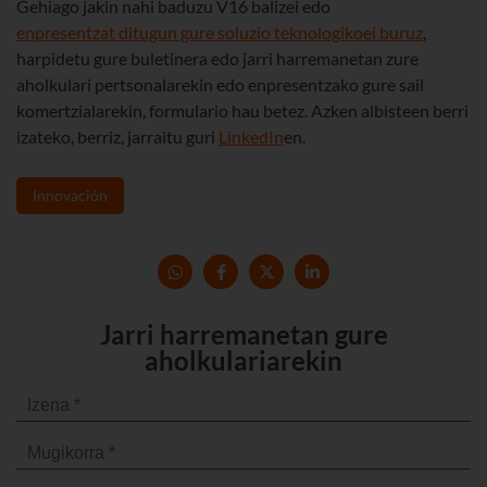
Gehiago jakin nahi baduzu V16 balizei edo
enpresentzat ditugun gure soluzio teknologikoei buruz
,
harpidetu gure buletinera edo jarri harremanetan zure
aholkulari pertsonalarekin edo enpresentzako gure sail
komertzialarekin, formulario hau betez. Azken albisteen berri
izateko, berriz, jarraitu guri
LinkedIn
en.
Innovación
Jarri harremanetan gure
aholkulariarekin