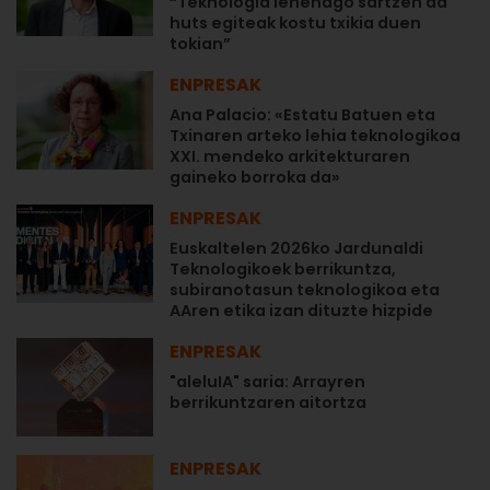
“Teknologia lehenago sartzen da
huts egiteak kostu txikia duen
tokian”
ENPRESAK
Ana Palacio: «Estatu Batuen eta
Txinaren arteko lehia teknologikoa
XXI. mendeko arkitekturaren
gaineko borroka da»
ENPRESAK
Euskaltelen 2026ko Jardunaldi
Teknologikoek berrikuntza,
subiranotasun teknologikoa eta
AAren etika izan dituzte hizpide
ENPRESAK
"aleluIA" saria: Arrayren
berrikuntzaren aitortza
ENPRESAK