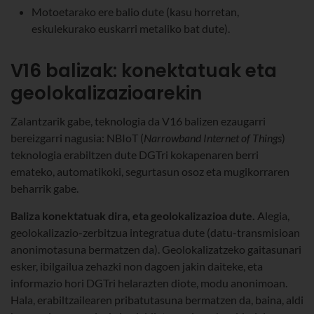
Motoetarako ere balio dute (kasu horretan,
eskulekurako euskarri metaliko bat dute).
V16 balizak: konektatuak eta
geolokalizazioarekin
Zalantzarik gabe, teknologia da V16 balizen ezaugarri
bereizgarri nagusia: NBIoT (
Narrowband Internet of Things
)
teknologia erabiltzen dute DGTri kokapenaren berri
emateko, automatikoki, segurtasun osoz eta mugikorraren
beharrik gabe.
Baliza konektatuak dira, eta geolokalizazioa dute.
Alegia,
geolokalizazio-zerbitzua integratua dute (datu-transmisioan
anonimotasuna bermatzen da). Geolokalizatzeko gaitasunari
esker, ibilgailua zehazki non dagoen jakin daiteke, eta
informazio hori DGTri helarazten diote, modu anonimoan.
Hala, erabiltzailearen pribatutasuna bermatzen da, baina, aldi