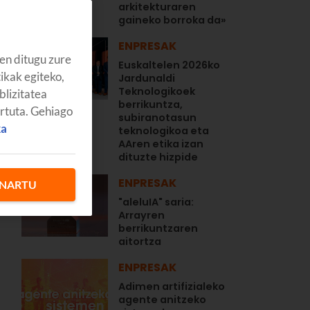
arkitekturaren
gaineko borroka da»
ENPRESAK
en ditugu zure
Euskaltelen 2026ko
tikak egiteko,
Jardunaldi
Teknologikoek
blizitatea
berrikuntza,
artuta. Gehiago
subiranotasun
ka
teknologikoa eta
AAren etika izan
dituzte hizpide
ENPRESAK
NARTU
"aleluIA" saria:
Arrayren
berrikuntzaren
aitortza
ENPRESAK
Adimen artifizialeko
agente anitzeko