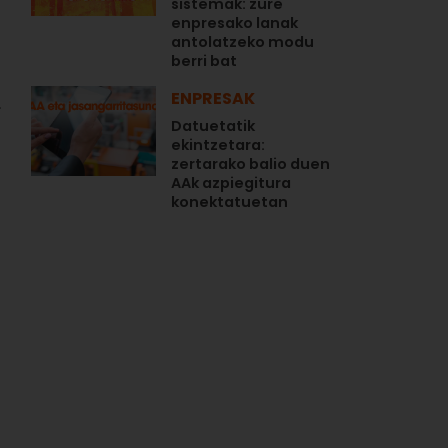
sistemak: zure
enpresako lanak
antolatzeko modu
berri bat
ENPRESAK
.
Datuetatik
ekintzetara:
zertarako balio duen
AAk azpiegitura
konektatuetan