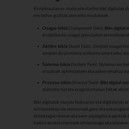
Konplexutasun-maila askotariko biki digitalak d
ere behar guztiak asetzeko modukoak.
Osagai-bikia
(
Component Twin
).
Biki digital
erreplika da, osagai jakin baten errendimen
Aktibo-bikia
(
Asset Twin
). Zenbait osagai ko
ematen du portaera orokorra aztertzeko, bai 
Sistema-bikia
(
System Twin
). Sistema oso ba
erlazioak optimizatzen eta azken emaitza ir
Prozesu-bikia
(
Process Twin
).
Biki digital m
daitezke, bai eta eraginkortasun faltak iden
Biki digitalak mundu fisikoaren eta digitalaren a
ezinbestekoa da sentsoreak gero eta eskuragarri
konektagarritasun eta sare-azpiegitura egokiak b
baitira euskal enpresek efizienteago eta lehiako