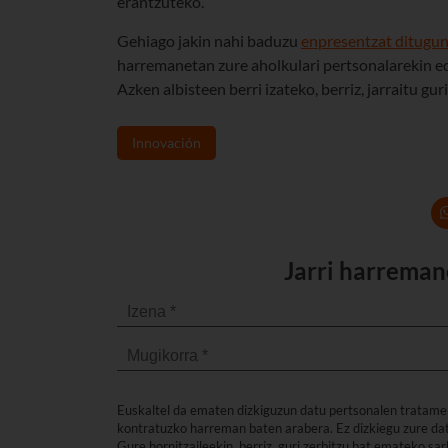
erantzuteko.
Gehiago jakin nahi baduzu
enpresentzat ditugun
harremanetan zure aholkulari pertsonalarekin ed
Azken albisteen berri izateko, berriz, jarraitu gur
Innovación
Jarri harreman
Euskaltel da ematen dizkiguzun datu pertsonalen tratame
kontratuzko harreman baten arabera. Ez dizkiegu zure dat
Gure hornitzaileekin, berriz, guri zerbitzu bat emateko s