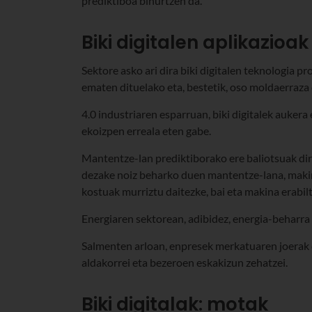
prediktiboa bihurtzen da.
Biki digitalen aplikazioa
Sektore asko ari dira biki digitalen teknologia 
ematen dituelako eta, bestetik, oso moldaerraza 
4.0 industriaren esparruan, biki digitalek auker
ekoizpen erreala eten gabe.
Mantentze-lan prediktiborako ere baliotsuak dira
dezake noiz beharko duen mantentze-lana, makin
kostuak murriztu daitezke, bai eta makina erabil
Energiaren sektorean, adibidez, energia-beharra
Salmenten arloan, enpresek merkatuaren joerak 
aldakorrei eta bezeroen eskakizun zehatzei.
Biki digitalak: motak