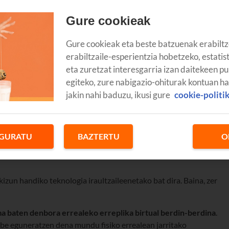
Gure cookieak
Gure cookieak eta beste batzuenak erabiltz
erabiltzaile-esperientzia hobetzeko, estatis
eta zuretzat interesgarria izan daitekeen pu
egiteko, zure nabigazio-ohiturak kontuan h
jakin nahi baduzu, ikusi gure
cookie-politi
GURATU
BAZTERTU
O
kizun handiko teknologia iraultzaileenetako bat dira. Baina, zer
ema baten denbora errealeko erreplika birtual berdin-berdina
.
abe eguneratzen dena mundu fisiko errealean jarritako