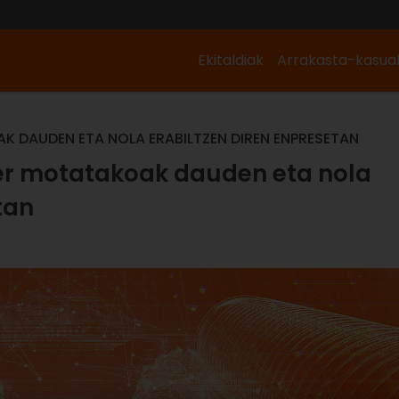
Ekitaldiak
Arrakasta-kasua
OAK DAUDEN ETA NOLA ERABILTZEN DIREN ENPRESETAN
, zer motatakoak dauden eta nola
tan