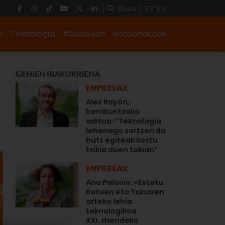
Bilatu
ES
EU
k
Teknología
#Solasean
Norbanakoak
GEHIEN IRAKURRIENA
ENPRESAK
Alex Rayón,
berrikuntzako
aditua: “Teknologia
lehenago sartzen da
huts egiteak kostu
txikia duen tokian”
ENPRESAK
Ana Palacio: «Estatu
Batuen eta Txinaren
arteko lehia
teknologikoa
XXI. mendeko