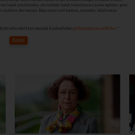
eta haiek ezeztatzeko, eta halaber haiek tratatzearen aurka egiteko, gure
an azaltzen den bezala. Baja eman nahi baduzu, mesedez, bidali mezu
utzen eta ulertzen duzula Euskaltelen
pribatutasun-politika
. *
Bidali