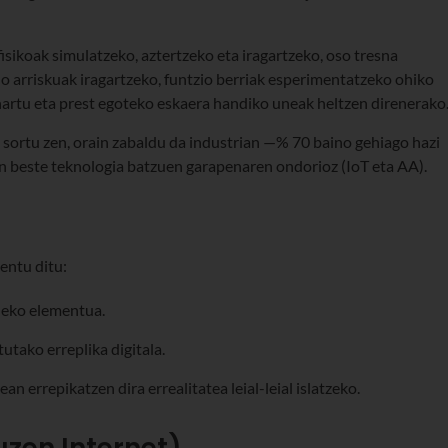
sikoak simulatzeko, aztertzeko eta iragartzeko, oso tresna
o arriskuak iragartzeko, funtzio berriak esperimentatzeko ohiko
 hartu eta prest egoteko eskaera handiko uneak heltzen direnerako
sortu zen, orain zabaldu da industrian —% 70 baino gehiago hazi
en beste teknologia batzuen garapenaren ondorioz (IoT eta AA).
entu ditu:
leko elementua.
rtutako erreplika digitala.
ean errepikatzen dira errealitatea leial-leial islatzeko.
auzen Internet)