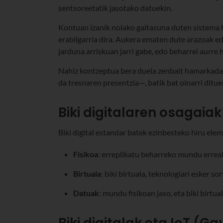
sentsoreetatik jasotako datuekin.
Kontuan izanik nolako gaitasuna duten sistema fi
erabilgarria dira. Aukera ematen dute arazoak ed
jarduna arriskuan jarri gabe, edo beharrei aurre
Nahiz kontzeptua bera duela zenbait hamarkada 
da tresnaren presentzia—, batik bat oinarri ditu
Biki digitalaren osagaiak
Biki digital estandar batek ezinbesteko hiru elem
Fisikoa
: erreplikatu beharreko mundu errea
Birtuala
: biki birtuala, teknologiari esker so
Datuak
: mundu fisikoan jaso, eta biki birtual
Biki digitalak eta IoT (G