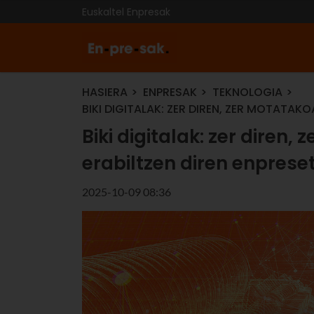
Euskaltel Enpresak
HASIERA
ENPRESAK
TEKNOLOGIA
BIKI DIGITALAK: ZER DIREN, ZER MOTATAK
Biki digitalak: zer diren
erabiltzen diren enprese
2025-10-09 08:36