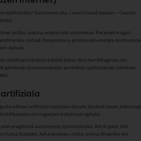
ean erreplikatzeko? Sentsoreen eta —neurri handi batean— Gauzen
bidez.
 diren aktibo, makina, eraikin edo sistemetan. Parametro ugari
errendimendu-datuak (tenperatura, presioa edo energia-kontsumoa)
pen-datuak.
zerbitzari lokaletara bidali behar dira, han biltegiratu eta
irik gabekoak eta komunikazio-protokolo optimizatuak baliatzen
eko.
artifiziala
ng
eta adimen artifiziala baliatzen dituzte, besteak beste, teknologi
identifikatzeko eta iragarpen baliotsuak egiteko.
talari eragiketak autonomiaz optimizatzeko. AArik gabe, biki
iko hutsa litzateke; AA eranstean, ordea, tresna dinamiko eta