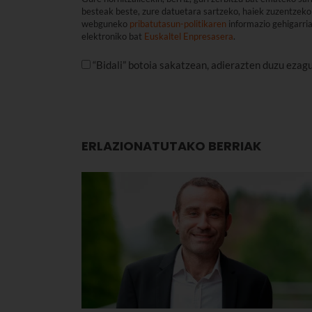
besteak beste, zure datuetara sartzeko, haiek zuzentzeko 
webguneko
pribatutasun-politikaren
informazio gehigarri
elektroniko bat
Euskaltel Enpresasera
.
“Bidali” botoia sakatzean, adierazten duzu ezag
ERLAZIONATUTAKO BERRIAK