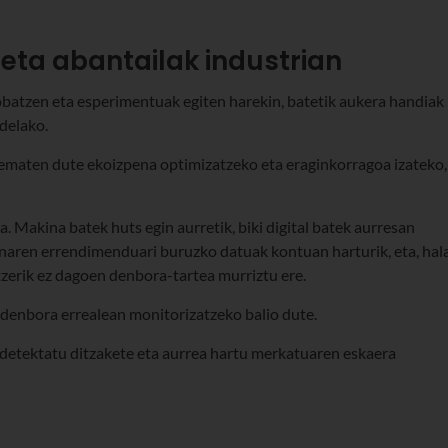
k eta abantailak industrian
probatzen eta esperimentuak egiten harekin, batetik aukera handiak
delako.
a ematen dute ekoizpena optimizatzeko eta eraginkorragoa izateko,
. Makina batek huts egin aurretik, biki digital batek aurresan
aren errendimenduari buruzko datuak kontuan harturik, eta, hala
tzerik ez dagoen denbora-tartea murriztu ere.
 denbora errealean monitorizatzeko balio dute.
detektatu ditzakete eta aurrea hartu merkatuaren eskaera