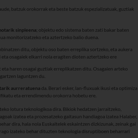
aude, batzuk orokorrak eta beste batzuk espezializatuak, guztiak
 motarik sinpleena
; objektu edo sistema baten zati bakar baten
dua monitorizatzeko eta aztertzeko balio duena.
nbinatzen ditu, objektu oso baten erreplika sortzeko, eta aukera
eta osagaiek elkarri nola eragiten dioten aztertzeko ere
t eta haren osagai guztiak erreplikatzen ditu. Osagaien arteko
agartzen laguntzen du.
otarik aurreratuena
da. Berari esker, lan-fluxuak ikusi eta optimiza
tifikatu eta errendimendu orokorra hobetu ere.
rteko lotura teknologikoa dira. Bikiok hedatzen jarraitzeko,
agoak izatea eta prozesatzeko gaitasun handiagoa izatea Halaber,
ehar dira, hala nola Euskaltelek eskaintzen dizkizunak, zeinak gai
rrago izateko behar dituzten teknologia disruptiboen beharrari