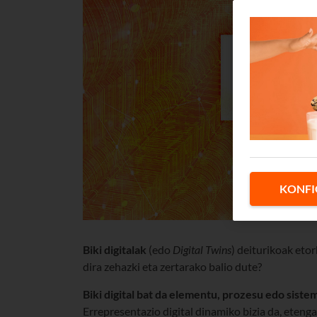
KONFI
Biki digitalak
(edo
Digital Twins
) deiturikoak etor
dira zehazki eta zertarako balio dute?
Biki digital bat da elementu, prozesu edo sist
Errepresentazio digital dinamiko bizia da, eteng