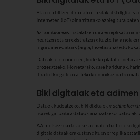
Eta nola biltzen dira datu errealak biki digital
Interneten (IoT) oinarritutako azpiegitura baten 
IoT
sentsoreak
instalatzen dira erreplikatu nahi
neurtzen eta erregistratzen dituzte, hala nola 
ingurumen-datuak (argia, hezetasuna) edo koka
Datuak bildu ondoren, hodeiko plataformetara edo 
prozesatzeko. Horretarako, sare haridunak, har
dira IoTko gailuen arteko komunikazioa bermatz
Biki digitalak eta adimen 
Datuok kudeatzeko, biki digitalek
machine learni
horiek gai baitira datuok analizatzeko, patroiak 
AA funtsezkoa da, aukera ematen baitio biki digi
digitala datuak erakusten dituen erreplika estat