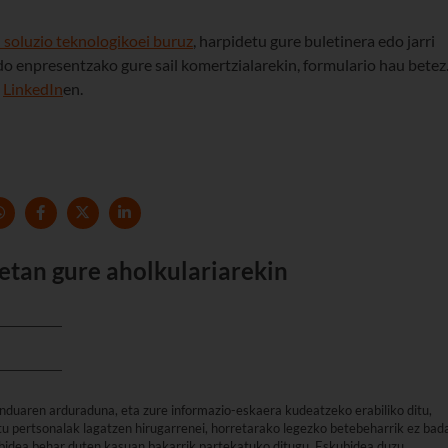
 soluzio teknologikoei buruz
, harpidetu gure buletinera edo jarri
o enpresentzako gure sail komertzialarekin, formulario hau betez
i
LinkedIn
en.
etan gure aholkulariarekin
nduaren arduraduna, eta zure informazio-eskaera kudeatzeko erabiliko ditu,
u pertsonalak lagatzen hirugarrenei, horretarako legezko betebeharrik ez bad
arbidea behar duten kasuan bakarrik partekatuko ditugu. Eskubidea duzu,