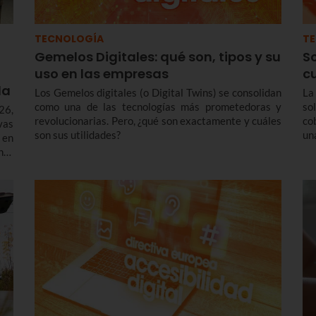
TECNOLOGÍA
T
Gemelos Digitales: qué son, tipos y su
S
uso en las empresas
c
da
Los Gemelos digitales (o Digital Twins) se consolidan
La
como una de las tecnologías más prometedoras y
so
26,
revolucionarias. Pero, ¿qué son exactamente y cuáles
co
vas
son sus utilidades?
un
 en
con
nto
de
l o
co