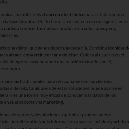
año.
unicación utilizaréis el
correo electrónico
para establecer una
en la base de datos. Por lo tanto, su misión no es conseguir cliente
 o darles a conocer tus nuevos productos o soluciones pero,
elizarles.
arketing digital que gana adeptos/as cada día. Combina
técnicas d
ara atraer, convertir, cerrar y deleitar
. Coloca al usuario en el
go del tiempo se va generando una relación más afín con él,
 de compra.
rmas más tradicionales para relacionarse con los clientes:
amadas o de
bots
. Cualquiera de estas soluciones puede usarse en
iera, y es una forma muy eficaz de conocer más datos de los
 en sí, el soporte y el marketing.
siones de ventas y devoluciones, optimizar promociones o
ficial permite optimizar la información y sacar el máximo partido a
s clientes y automatizar procesos. Cuanto mejor conoces a tus