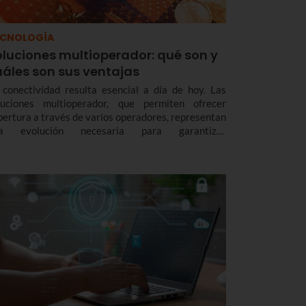
ECNOLOGÍA
oluciones multioperador: qué son y
uáles son sus ventajas
 conectividad resulta esencial a día de hoy. Las
luciones multioperador, que permiten ofrecer
bertura a través de varios operadores, representan
a evolución necesaria para garantizar
ectividad, flexibilidad y sostenibilidad en todo tipo
 espacios, aportando ventajas tanto a usuarios
mo a empresas.