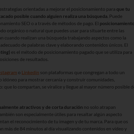
estrategias orientadas a mejorar el posicionamiento para
que tu
tacado posible cuando alguien realiza una búsqueda
. Puede
ionamiento SEO o a través de métodos de pago. El
posicionamient
do orgánico o natural que puedes usar para situarte entre las
an cuando realizan una búsqueda trabajando aspectos como la
o adecuado de palabras clave y elaborando contenidos únicos. El
ting
)
es el método de posicionamiento pagado que se utiliza para
osiciones de resultados.
nstagram
o
Linkedin
son plataformas que congregan a todo un
io idóneo para mostrar cercanía y construir comunidades,
: que lo compartan, se viralice y llegue al mayor número posible d
ualmente atractivos y de corta duración
no solo atrapan
también son especialmente útiles para resaltar algún aspecto
ntan el reconocimiento de tu imagen y de tu marca. Para que os
an más de 84 minutos al día visualizando contenidos en vídeo y