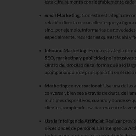
esta cifra aumenta considerablemente cada 
email
Marketing:
Con esta estrategia de com
relación directa con un cliente que ya figura 
sino, por ejemplo, informarles de novedades
especialmente, recordarles que estás ahí y fid
Inbound Marketing:
Es una estrategia de m
SEO, marketing y publicidad no intrusivas p
centro del proceso de tal forma que a lo lar
acompañándole de principio a fin en el ciclo
Marketing conversacional:
Usa una de las a
conversar, bien sea a través de chats, de ll
múltiples dispositivos, cuándo y dónde se qu
clientes, rompiendo esa barrera entre la venta
Usa la Inteligencia Artificial:
Realizar previ
necesidades de personal. La Inteligencia Arti
todos esos datos que vais recopilando de lo