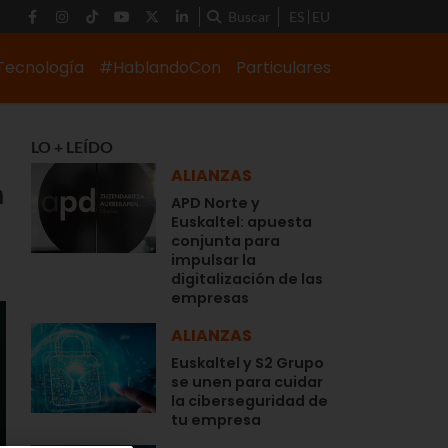
Buscar
ES
EU
Tecnología
#HablandoCon
Particulares
LO + LEÍDO
ALIANZAS
n
APD Norte y
Euskaltel: apuesta
conjunta para
impulsar la
digitalización de las
empresas
ALIANZAS
Euskaltel y S2 Grupo
se unen para cuidar
la ciberseguridad de
tu empresa