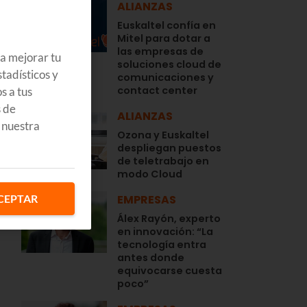
ALIANZAS
Euskaltel confía en
Mitel para dotar a
las empresas de
ra mejorar tu
soluciones cloud de
tadísticos y
comunicaciones y
contact center
s a tus
s de
ALIANZAS
 nuestra
Ozona y Euskaltel
despliegan puestos
de teletrabajo en
modo Cloud
CEPTAR
EMPRESAS
Álex Rayón, experto
en innovación: “La
tecnología entra
antes donde
equivocarse cuesta
poco”