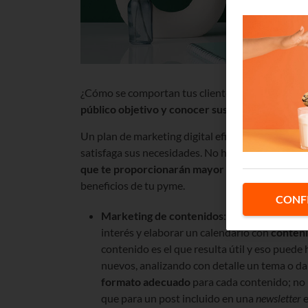
¿Cómo se comportan tus clientes cuando buscan 
público objetivo y conocer sus intereses y pa
Un plan de marketing digital eficaz te permitirá a
satisfaga sus necesidades. No hay fórmulas mágic
que te proporcionarán mayor visibilidad y pos
beneficios de tu pyme.
CONF
Marketing de contenidos
: Debemos pregunt
interés y elaborar un calendario con
conteni
contenido es el que resulta útil y eso pued
nuevos, analizando con detalle un tema o da
formato adecuado
para cada contenido; no 
que para un post incluido en una
newsletter
e