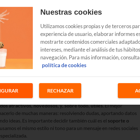
Nuestras cookies
Utilizamos cookies propias y de terceros pa
experiencia de usuario, elaborar informes es
mostrarte contenidos comerciales adaptado
un producto? Para vender, lo primero es
identificar quién es tu
intereses, mediante el análisis de tus hábito
trones de comportamiento
.
navegación. Para más información, consulta
cercarte a tus potenciales clientes y ofrecerles aquello que
política de cookies
as ni una única estrategia pero sí existen una serie de
acciones
icionamiento
, fidelización y, posiblemente, un incremento de los
IGURAR
RECHAZAR
A
arnos qué podemos contar a nuestros clientes que suscite su
dos atractivos, novedosos, y, sobre todo, útiles
. El mejor
e hacerlo de muchas maneras: resolviendo dudas, aportando datos
ndo ideas. Es importante decidir también cuál es el
soporte o
usamos el mismo estilo ni tono para un mensaje en redes sociales
specializada.