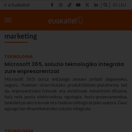
Ir a Euskaltel
ES
EU
marketing
TEKNOLOGIA
Microsoft 365, soluzio teknologiko integrala
zure enpresarentzat
Microsoft 365i buruz entzungo zenuen zerbait dagoeneko,
seguru. Hodeian oinarritutako produktibitate-plataforma bat
da, enpresentzako tresnak eta zerbitzuak eskaintzen dituena,
hala nola posta elektronikoa, egutegia, testu-prozesamendua,
lankidetzarako tresnak eta hodeian biltegiratzeko aukera. Gaur
egungo lan-dinamiketarako soluzio integrala.
TECNOLOGÍA