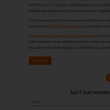
(24×7) eta ETE-etarako Zibersegurtasun Zerbitzu
babestuak izango baitituzu edozein eraso digital
Nahi izanez gero, zure webgunea hobetzen ere la
ezartzen ere
Kit Digitala programa
ren bidez, har
Enpresentzat ditugun soluzio teknologikoei
buru
harremanetan zure aholkulari pertsonalarekin ed
Eta azken albisteak ezagutu nahi badituzu, jarra
marketing
Jarri harreman