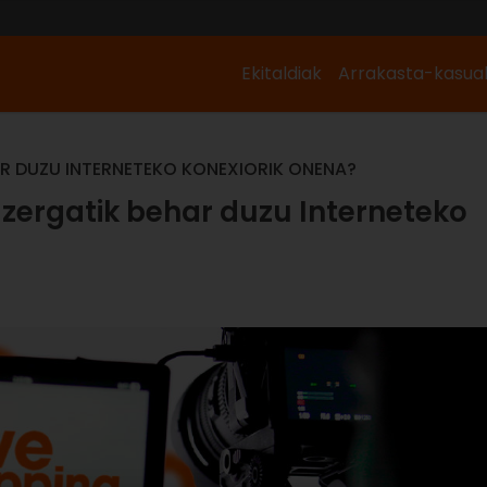
Ekitaldiak
Arrakasta-kasua
HAR DUZU INTERNETEKO KONEXIORIK ONENA?
a zergatik behar duzu Interneteko