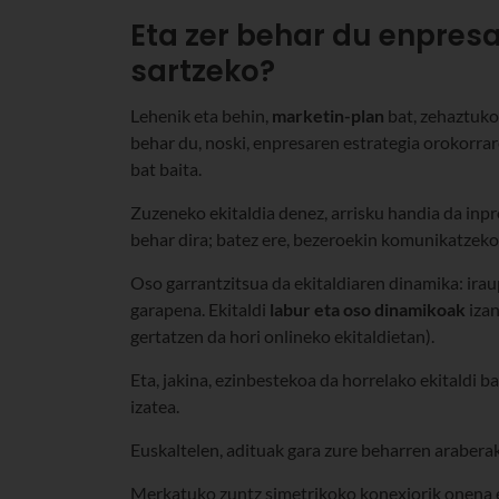
Eta zer behar du enpre
sartzeko?
Lehenik eta behin,
marketin-plan
bat, zehaztuko 
behar du, noski, enpresaren estrategia orokorra
bat baita.
Zuzeneko ekitaldia denez, arrisku handia da inp
behar dira; batez ere, bezeroekin komunikatzek
Oso garrantzitsua da ekitaldiaren dinamika: ira
garapena. Ekitaldi
labur eta oso dinamikoak
izan
gertatzen da hori onlineko ekitaldietan).
Eta, jakina, ezinbestekoa da horrelako ekitaldi 
izatea.
Euskaltelen, adituak gara zure beharren arabera
Merkatuko zuntz simetrikoko konexiorik onena