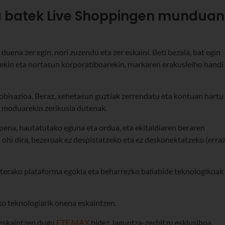
sa batek Live Shoppingen munduan
duena zer egin, nori zuzendu eta zer eskaini. Beti bezala, bat egin
rekin eta nortasun korporatiboarekin, markaren erakusleiho handi
robisazioa. Beraz, xehetasun guztiak zerrendatu eta kontuan hartu
o moduarekin zerikusia dutenak.
upena, hautatutako eguna eta ordua, eta ekitaldiaren beraren
 ohi dira, bezeroak ez despistatzeko eta ez deskonektatzeko (erra
baterako plataforma egokia eta beharrezko baliabide teknologikoak
ko teknologiarik onena eskaintzen.
 eskaintzen dugu
ETE MAX
bidez, laguntza-zerbitzu esklusiboa