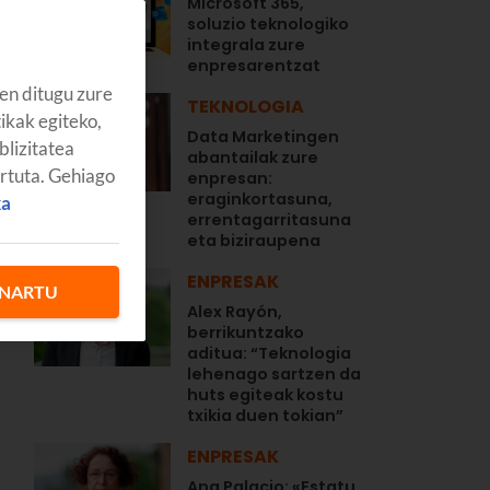
Microsoft 365,
soluzio teknologiko
integrala zure
enpresarentzat
en ditugu zure
TEKNOLOGIA
tikak egiteko,
Data Marketingen
blizitatea
abantailak zure
artuta. Gehiago
enpresan:
eraginkortasuna,
ka
o
errentagarritasuna
eta biziraupena
ENPRESAK
NARTU
Alex Rayón,
berrikuntzako
aditua: “Teknologia
lehenago sartzen da
huts egiteak kostu
txikia duen tokian”
ENPRESAK
Ana Palacio: «Estatu