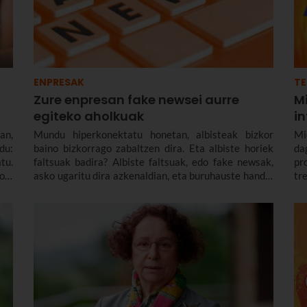
ENPRESAK
T
Zure enpresan fake newsei aurre
Mi
egiteko aholkuak
i
an,
Mundu hiperkonektatu honetan, albisteak bizkor
Mi
du:
baino bizkorrago zabaltzen dira. Eta albiste horiek
da
tu.
faltsuak badira? Albiste faltsuak, edo fake newsak,
pr
ola
asko ugaritu dira azkenaldian, eta buruhauste handia
tr
zat
dira haien biktima diren enpresentzat.
po
eta
la
au
int