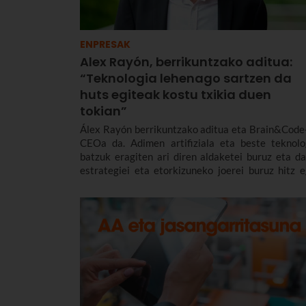
ENPRESAK
Alex Rayón, berrikuntzako aditua:
“Teknologia lehenago sartzen da
huts egiteak kostu txikia duen
tokian”
Álex Rayón berrikuntzako aditua eta Brain&Code
CEOa da. Adimen artifiziala eta beste teknolo
batzuk eragiten ari diren aldaketei buruz eta da
estrategiei eta etorkizuneko joerei buruz hitz e
dugu berarekin. Euskaltelen 2026ko Jarduna
Teknologikoetako hizlarietako bat izan da Á
Rayón.