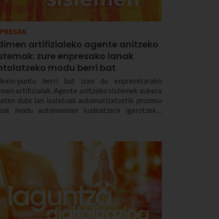
PRESAK
dimen artifizialeko agente anitzeko
istemak: zure enpresako lanak
ntolatzeko modu berri bat
flexio-puntu berri bat izan du enpresetarako
imen artifizialak. Agente anitzeko sistemek aukera
aten dute lan isolatuak automatizatzetik prozesu
oak modu autonomoan kudeatzera igarotzeko.
antalde ikusezin” baten moduan aritzen dira, 24
duz, enpresaren eraginkortasuna eta
oduktibitatea hobetzeko.