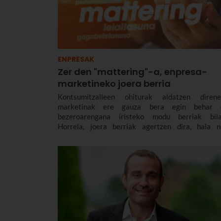
ENPRESAK
Zer den "mattering"-a, enpresa-
marketineko joera berria
Kontsumitzaileen ohiturak aldatzen direne
marketinak ere gauza bera egin behar 
bezeroarengana iristeko modu berriak bila
Horrela, joera berriak agertzen dira, hala n
"mattering” delakoa, funtsezko printzipiot
bezeroarekiko konexio positiboa ezartzea 
finkatzea duena.