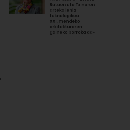
Batuen eta Txinaren
arteko lehia
teknologikoa
XXI. mendeko
arkitekturaren
gaineko borroka da»
a