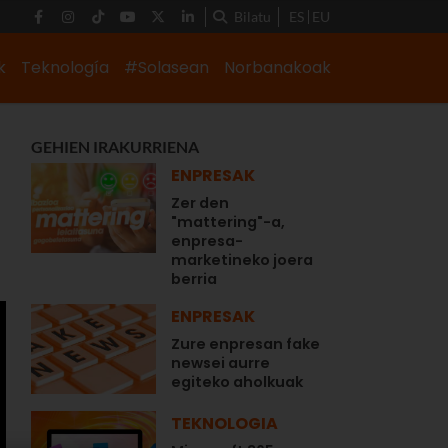
Bilatu
ES
EU
k
Teknología
#Solasean
Norbanakoak
GEHIEN IRAKURRIENA
ENPRESAK
Zer den
"mattering"-a,
enpresa-
marketineko joera
berria
ENPRESAK
Zure enpresan fake
newsei aurre
egiteko aholkuak
TEKNOLOGIA