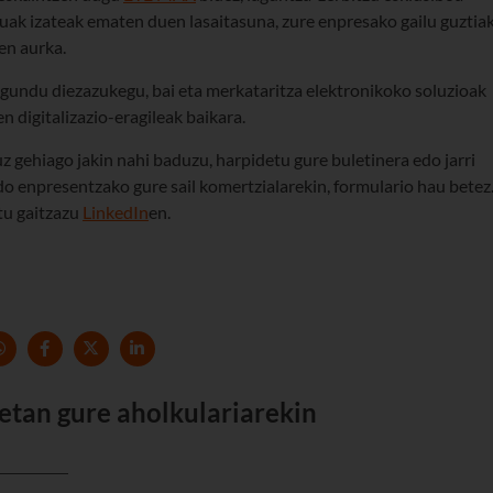
ak izateak ematen duen lasaitasuna, zure enpresako gailu guztia
en aurka.
gundu diezazukegu, bai eta merkataritza elektronikoko soluzioak
en digitalizazio-eragileak baikara.
z gehiago jakin nahi baduzu, harpidetu gure buletinera edo jarri
o enpresentzako gure sail komertzialarekin, formulario hau betez
itu gaitzazu
LinkedIn
en.
etan gure aholkulariarekin