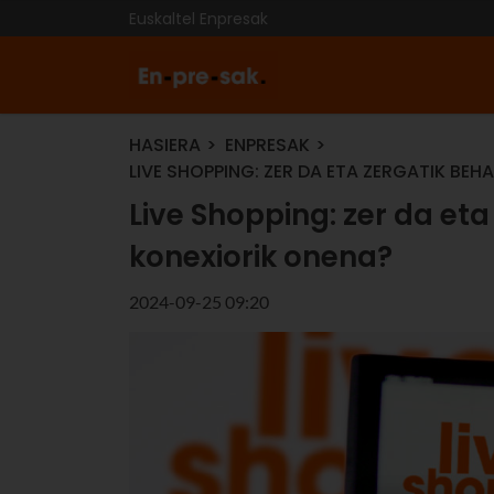
Euskaltel Enpresak
HASIERA
ENPRESAK
LIVE SHOPPING: ZER DA ETA ZERGATIK BE
Live Shopping: zer da et
konexiorik onena?
2024-09-25 09:20