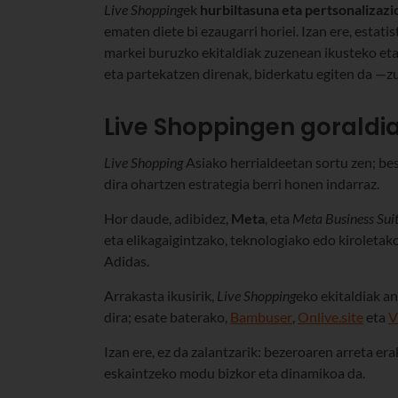
Live
Shopping
ek
hurbiltasuna eta pertsonalizazi
ematen diete bi ezaugarri horiei. Izan ere, estati
markei buruzko ekitaldiak zuzenean ikusteko eta
eta partekatzen direnak, biderkatu egiten da —
Live Shoppingen goraldi
Live Shopping
Asiako herrialdeetan sortu zen; bes
dira ohartzen estrategia berri honen indarraz.
Hor daude, adibidez,
Meta
, eta
Meta Business Sui
eta elikagaigintzako, teknologiako edo kiroletak
Adidas.
Arrakasta ikusirik,
Live
Shopping
eko ekitaldiak a
dira; esate baterako,
Bambuser
,
Onlive.site
eta
V
Izan ere, ez da zalantzarik: bezeroaren arreta er
eskaintzeko modu bizkor eta dinamikoa da.