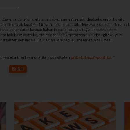
nduaren arduraduna, eta zure informazio-eskaera kudeatzeko erabiliko ditu,
u pertsonalak lagatzen hirugarrenei, horretarako legezko betebeharrik ez bad
arbidea behar duten kasuan bakarrik partekatuko ditugu. Eskubidea duzu,
eta haiek ezeztatzeko, eta halaber haiek tratatzearen aurka egiteko, gure
an azaltzen den bezala. Baja eman nahi baduzu, mesedez, bidali mezu
utzen eta ulertzen duzula Euskaltelen
pribatutasun-politika
. *
Bidali