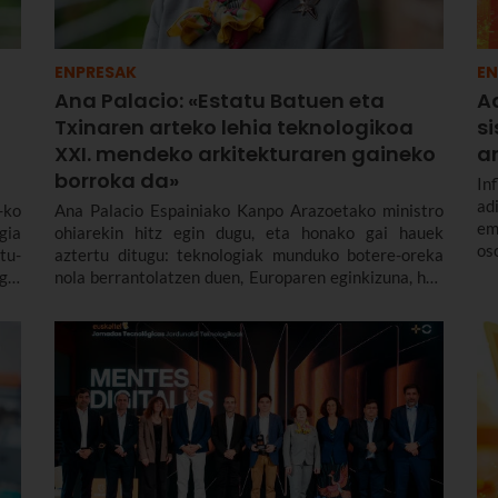
ENPRESAK
EN
Ana Palacio: «Estatu Batuen eta
A
Txinaren arteko lehia teknologikoa
s
XXI. mendeko arkitekturaren gaineko
a
borroka da»
In
ad
-ko
Ana Palacio Espainiako Kanpo Arazoetako ministro
em
gia
ohiarekin hitz egin dugu, eta honako gai hauek
os
tu-
aztertu ditugu: teknologiak munduko botere-oreka
“L
gin
nola berrantolatzen duen, Europaren eginkizuna, hub
or
ldi
teknologikoak eta datozen urteetako erronka
pr
lex
geopolitiko eta teknologikoak.