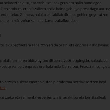
oa
helarazten ditu, eta erabiltzaileek gero eta balio handiagoa
stiken arabera, erabiltzaileen erdia baino gehiago prest dago aurrez
 entzuteko. Gainera, halako ekitaldiak direnez gehien gogoratzen
zuzenean zein zeharka— markaren zabalkundea.
a
te leku batzuetara zabaltzen ari da orain, eta enpresa asko hasiak
te
plataformaren bidez egiten dituen Live Shoppingeko saioak, bai
o beste zenbait enpresa ere, hala nola Carrefour, Fnac, Samsung et
ntolatzeko aukera ematen duten plataforma berriak sortzen hasi
tex
.
akartzeko eta salmenta-esperientzia interaktibo eta berritzaileak