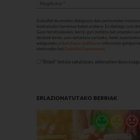
Euskaltel da ematen dizkiguzun datu pertsonalen tratame
kontratuzko harreman baten arabera. Ez dizkiegu zure dat
Gure hornitzaileekin, berriz, guri zerbitzu bat emateko s
besteak beste, zure datuetara sartzeko, haiek zuzentzeko 
webguneko
pribatutasun-politikaren
informazio gehigarri
elektroniko bat
Euskaltel Enpresasera
.
“Bidali” botoia sakatzean, adierazten duzu ezag
ERLAZIONATUTAKO BERRIAK