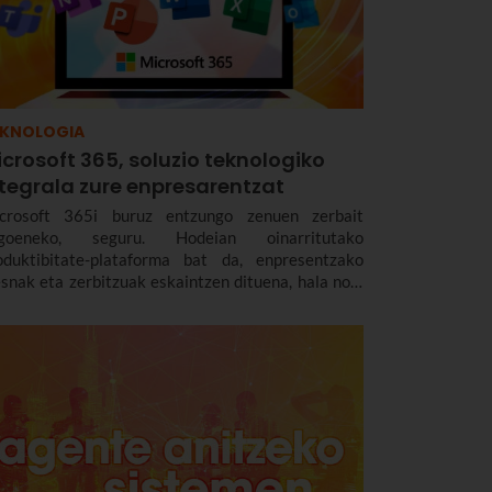
EKNOLOGIA
crosoft 365, soluzio teknologiko
ntegrala zure enpresarentzat
crosoft 365i buruz entzungo zenuen zerbait
goeneko, seguru. Hodeian oinarritutako
oduktibitate-plataforma bat da, enpresentzako
esnak eta zerbitzuak eskaintzen dituena, hala nola
sta elektronikoa, egutegia, testu-prozesamendua,
nkidetzarako tresnak eta hodeian biltegiratzeko
kera. Gaur egungo lan-dinamiketarako soluzio
egrala.