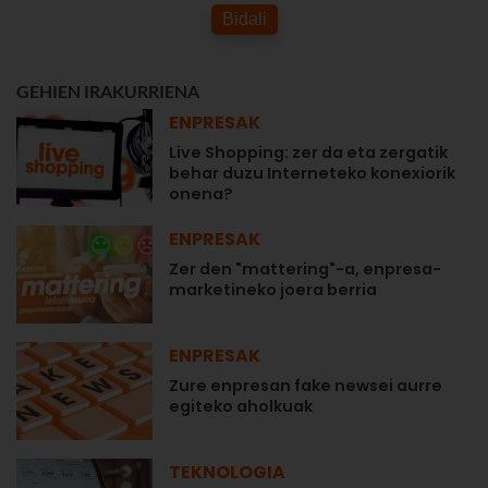
Bidali
GEHIEN IRAKURRIENA
ENPRESAK
Live Shopping: zer da eta zergatik
behar duzu Interneteko konexiorik
onena?
ENPRESAK
Zer den "mattering"-a, enpresa-
marketineko joera berria
ENPRESAK
Zure enpresan fake newsei aurre
egiteko aholkuak
TEKNOLOGIA