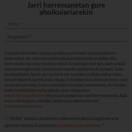
Jarri harremanetan gure
aholkulariarekin
Euskaltel da ematen dizkiguzun datu pertsonalen tratamenduaren
arduraduna, eta zure informazio-eskaera kudeatzeko erabiliko ditu,
kontratuzko harreman baten arabera. Ez dizkiegu zure datu pertsonalak
lagatzen hirugarrenei, horretarako legezko betebeharrik ez bada. Gure
hornitzaileekin, berriz, guri zerbitzu bat emateko sarbidea behar duten
kasuan bakarrik partekatuko ditugu. Eskubidea duzu, besteak beste, zure
datuetara sartzeko, haiek zuzentzeko eta haiek ezeztatzeko, eta halaber
haiek tratatzearen aurka egiteko, gure webguneko
pribatutasun-politikaren
informazio gehigarrian azaltzen den bezala. Baja
eman nahi baduzu, mesedez, bidali mezu elektroniko bat
Euskaltel Enpresasera
.
“Bidali” botoia sakatzean, adierazten duzu ezagutzen eta
ulertzen duzula Euskaltelen
pribatutasun-politika
. *