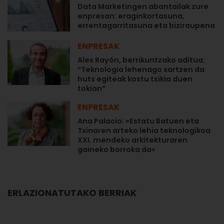
Data Marketingen abantailak zure
enpresan: eraginkortasuna,
errentagarritasuna eta biziraupena
ENPRESAK
Alex Rayón, berrikuntzako aditua:
“Teknologia lehenago sartzen da
huts egiteak kostu txikia duen
tokian”
ENPRESAK
Ana Palacio: «Estatu Batuen eta
Txinaren arteko lehia teknologikoa
XXI. mendeko arkitekturaren
gaineko borroka da»
ERLAZIONATUTAKO BERRIAK