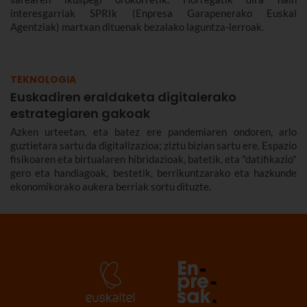
interesgarriak SPRIk (Enpresa Garapenerako Euskal
Agentziak) martxan dituenak bezalako laguntza-lerroak.
TEKNOLOGIA
Euskadiren eraldaketa digitalerako
estrategiaren gakoak
Azken urteetan, eta batez ere pandemiaren ondoren, arlo
guztietara sartu da digitalizazioa; ziztu bizian sartu ere. Espazio
fisikoaren eta birtualaren hibridazioak, batetik, eta "datifikazio"
gero eta handiagoak, bestetik, berrikuntzarako eta hazkunde
ekonomikorako aukera berriak sortu dituzte.