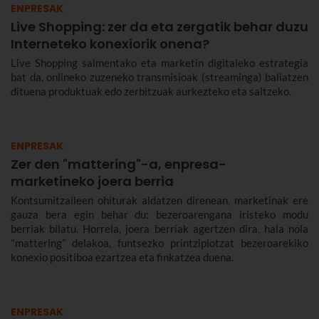
ENPRESAK
Live Shopping: zer da eta zergatik behar duzu
Interneteko konexiorik onena?
Live Shopping salmentako eta marketin digitaleko estrategia
bat da, onlineko zuzeneko transmisioak (streaminga) baliatzen
dituena produktuak edo zerbitzuak aurkezteko eta saltzeko.
ENPRESAK
Zer den "mattering"-a, enpresa-
marketineko joera berria
Kontsumitzaileen ohiturak aldatzen direnean, marketinak ere
gauza bera egin behar du: bezeroarengana iristeko modu
berriak bilatu. Horrela, joera berriak agertzen dira, hala nola
"mattering” delakoa, funtsezko printzipiotzat bezeroarekiko
konexio positiboa ezartzea eta finkatzea duena.
ENPRESAK