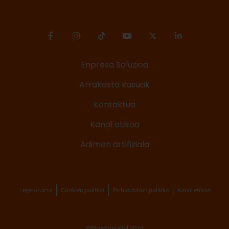
Enpresa Soluzioa
Arrakasta kasuak
Kontaktua
Kanal etikoa
Adimen artifiziala
Lege-oharra
Cookien politika
Pribatutasun politika
Kanal etikoa
©Blog Euskaltel 2026