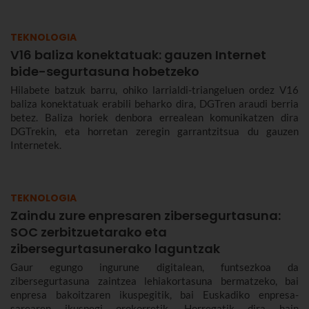
enpresentzat.
TEKNOLOGIA
V16 baliza konektatuak: gauzen Internet
bide-segurtasuna hobetzeko
Hilabete batzuk barru, ohiko larrialdi-triangeluen ordez V16
baliza konektatuak erabili beharko dira, DGTren araudi berria
betez. Baliza horiek denbora errealean komunikatzen dira
DGTrekin, eta horretan zeregin garrantzitsua du gauzen
Internetek.
TEKNOLOGIA
Zaindu zure enpresaren zibersegurtasuna:
SOC zerbitzuetarako eta
zibersegurtasunerako laguntzak
Gaur egungo ingurune digitalean, funtsezkoa da
zibersegurtasuna zaintzea lehiakortasuna bermatzeko, bai
enpresa bakoitzaren ikuspegitik, bai Euskadiko enpresa-
sarearen ikuspegi orokorretik. Horregatik dira hain