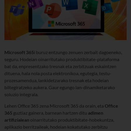
Microsoft 365
i buruz entzungo zenuen zerbait dagoeneko,
seguru. Hodeian oinarritutako produktibitate-plataforma
bat da, enpresentzako tresnak eta zerbitzuak eskaintzen
dituena, hala nola posta elektronikoa, egutegia, testu-
prozesamendua, lankidetzarako tresnak eta hodeian
biltegiratzeko aukera. Gaur egungo lan-dinamiketarako
soluzio integrala.
Lehen Office 365 zena Microsoft 365 da orain, eta
Office
365
guztiaz gainera, barnean hartzen ditu
adimen
artifizialean
oinarritutako produktibitate-hobekuntza,
aplikazio berritzaileak, hodeian kokatutako zerbitzu