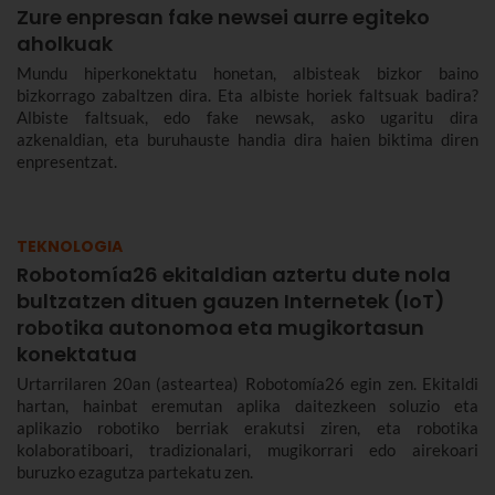
Zure enpresan fake newsei aurre egiteko
aholkuak
Mundu hiperkonektatu honetan, albisteak bizkor baino
bizkorrago zabaltzen dira. Eta albiste horiek faltsuak badira?
Albiste faltsuak, edo fake newsak, asko ugaritu dira
azkenaldian, eta buruhauste handia dira haien biktima diren
enpresentzat.
TEKNOLOGIA
Robotomía26 ekitaldian aztertu dute nola
bultzatzen dituen gauzen Internetek (IoT)
robotika autonomoa eta mugikortasun
konektatua
Urtarrilaren 20an (asteartea) Robotomía26 egin zen. Ekitaldi
hartan, hainbat eremutan aplika daitezkeen soluzio eta
aplikazio robotiko berriak erakutsi ziren, eta robotika
kolaboratiboari, tradizionalari, mugikorrari edo airekoari
buruzko ezagutza partekatu zen.