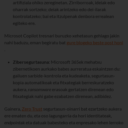
artifiziala ohiko zereginetan. Zirriborroak, ideiak edo
oharrak sortzeko; deiak arintzeko edo dei-ilarak
kontrolatzeko; bai eta itzulpenak denbora errealean
egiteko ere.
Microsot Copilot tresnari buruzko xehetasun gehiago jakin
nahi baduzu, eman begiratu bat
gure blogeko beste post honi
.
Zibersegurtasuna
: Microsoft 365ek mehatxu
zibernetikoen aurkako babes aurreratua eskaintzen du:
gailuen sarbide-kontrola eta kudeaketa, segurtasun-
kopia automatikoak eta fitxategiak berreskuratzeko
aukera,
ransomware
erasoak gertatzen direnean edo
fitxategiak nahi gabe ezabatzen direnean, adibidez.
Gainera,
Zero Trust
segurtasun-oinarri bat ezartzeko aukera
ere ematen du, eta oso lagungarria da hori identitateak,
endpoint
ak eta datuak babesteko eta enpresako lehen lerroko