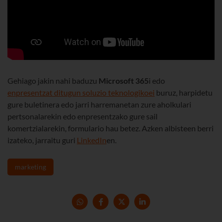
Gehiago jakin nahi baduzu
Microsoft 365
i edo
enpresentzat ditugun soluzio teknologikoei
buruz, harpidetu
gure buletinera edo jarri harremanetan zure aholkulari
pertsonalarekin edo enpresentzako gure sail
komertzialarekin, formulario hau betez. Azken albisteen berri
izateko, jarraitu guri
LinkedIn
en.
marketing