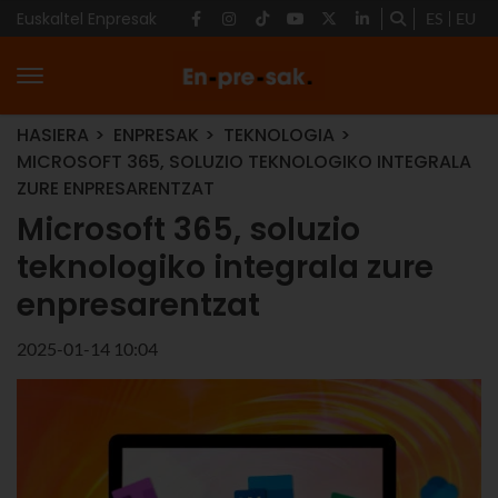
Euskaltel Enpresak
ES
EU
HASIERA
ENPRESAK
TEKNOLOGIA
MICROSOFT 365, SOLUZIO TEKNOLOGIKO INTEGRALA
ZURE ENPRESARENTZAT
Microsoft 365, soluzio
teknologiko integrala zure
enpresarentzat
2025-01-14 10:04