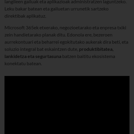
langileen gailuak eta aplikazioak administratzen laguntzeko.
Leku bakar batean eta gailuetan urrunetik sartzeko
direktibak aplikatuz.
Microsoft 365ek etxerako, negozioetarako eta enpresa txiki
zein handietarako planak ditu. Edonola ere, bezeroen
aurrekontuari eta beharrei egokitutako aukerak dira beti, eta
soluzio integral bat eskaintzen dute,
produktibitatea,
lankidetza eta segurtasuna
batzen baititu ekosistema
konektatu batean.