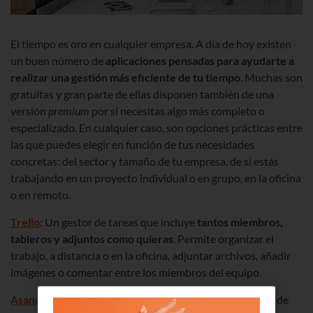
El tiempo es oro en cualquier empresa. A día de hoy existen
un buen número de
aplicaciones pensadas para ayudarte a
realizar una gestión más eficiente de tu tiempo
. Muchas son
gratuitas y gran parte de ellas disponen también de una
versión
premium
por
si necesitas algo más completo o
especializado. En cualquier caso, son opciones prácticas entre
las que puedes elegir en función de tus necesidades
concretas: del sector y tamaño de tu empresa, de si estás
trabajando en un proyecto individual o en grupo, en la oficina
o en remoto.
Trello
: Un gestor de tareas que incluye
tantos miembros,
tableros y adjuntos como quieras
. Permite organizar el
trabajo, a distancia o en la oficina, adjuntar archivos, añadir
imágenes o comentar entre los miembros del equipo.
Asana
: Una de las herramientas más conocidas. Se trata de