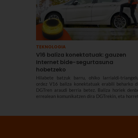
TEKNOLOGIA
V16 baliza konektatuak: gauzen
Internet bide-segurtasuna
hobetzeko
Hilabete batzuk barru, ohiko larrialdi-triangel
ordez V16 baliza konektatuak erabili beharko di
DGTren araudi berria betez. Baliza horiek denb
errealean komunikatzen dira DGTrekin, eta horre
zeregin garrantzitsua du gauzen Internetek.