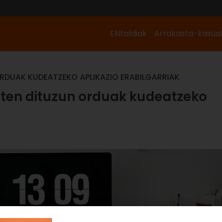
Ekitaldiak
Arrakasta-kasua
RDUAK KUDEATZEKO APLIKAZIO ERABILGARRIAK
aten dituzun orduak kudeatzeko