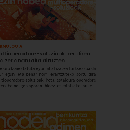
EKNOLOGIA
ltioperadore-soluzioak: zer diren
a zer abantaila dituzten
e oro konektatuta egon ahal izatea funtsezkoa da
ur egun, eta behar horri erantzuteko sortu dira
ltioperadore-soluzioak, hots, estaldura operadore
ten baino gehiagoren bidez eskaintzeko aukera
aten duten soluzioak. Hain zuzen ere,
harrezkoak dira era guztietako espazioetan
onektagarritasuna, malgutasuna eta
sangarritasuna bermatzeko, eta abantailak
kartzate erabiltzaileentzat nahiz enpresentzat.