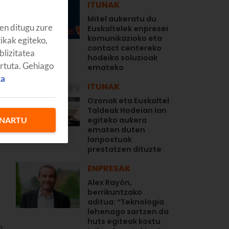
ITUNAK
Mitel aukeratu du
en ditugu zure
Euskaltelek enpresei
komunikazioko eta
tikak egiteko,
contact centereko
blizitatea
hodeiko soluzioak
artuta. Gehiago
emateko
ka
ITUNAK
Ozonak eta Euskaltel
Taldeak Hodeian lan
egiteko aukera
NARTU
ematen duten
lanpostuak
prestatzen dituzte
ENPRESAK
Alex Rayón,
berrikuntzako
aditua: “Teknologia
lehenago sartzen da
huts egiteak kostu
o