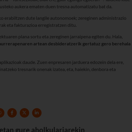
kusteko aukera ematen duen tresna automatizatu bat da.
ko erabiltzen dute langile autonomoek; zereginen administrazio
k eta fakturazioa erregistratzen ditu.
ektuaren plana sortu eta zereginen jarraipena egiten du. Hala,
aurrerapenaren artean desbideratzerik gertatuz gero berehala
aplikazioak daude. Zuen enpresaren jarduera edozein dela ere,
atzeko tresnarik onenak izatea, eta, haiekin, denbora eta
etan gure aholkulariarekin