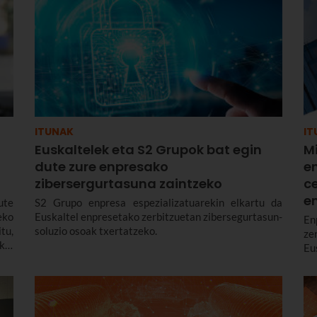
ITUNAK
IT
Euskaltelek eta S2 Grupok bat egin
Mi
dute zure enpresako
e
zibersergurtasuna zaintzeko
c
e
ute
S2 Grupo enpresa espezializatuarekin elkartu da
eko
Euskaltel enpresetako zerbitzuetan zibersegurtasun-
E
tu,
soluzio osoak txertatzeko.
ze
kin
Eu