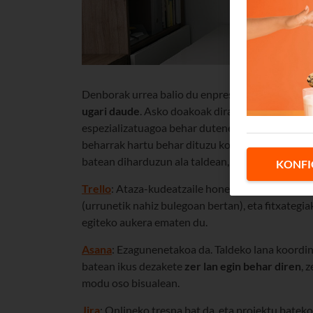
Denborak urrea balio du enpresa guztietan, eta,
ugari daude
. Asko doakoak dira, eta horietako a
espezializatuagoa behar dutenentzat. Denak dira 
beharrak hartu behar dituzu kontuan : zure enpr
batean diharduzun ala taldean, bulegotik edo urr
KONFI
Trello
: Ataza-kudeatzaile honek
zuk nahi adina 
(urrunetik nahiz bulegoan bertan), eta fitxategia
egiteko aukera ematen du.
Asana
: Ezagunenetakoa da. Taldeko lana koordin
batean ikus dezakete
zer lan
egin behar diren
, 
modu oso bisualean.
Jira
: Onlineko tresna bat da, eta proiektu bate