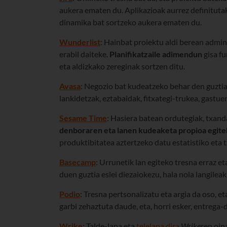
aukera ematen du. Aplikazioak aurrez definituta
dinamika bat sortzeko aukera ematen du.
Wunderlist
: Hainbat proiektu aldi berean admin
erabil daiteke.
Planifikatzaile adimendun
gisa fu
eta aldizkako zereginak sortzen ditu.
Avasa
: Negozio bat kudeatzeko behar den guztia
lankidetzak, eztabaidak, fitxategi-trukea, gastu
Sesame Time
: Hasiera batean ordutegiak, txand
denboraren eta lanen kudeaketa propioa egitek
produktibitatea aztertzeko datu estatistiko eta 
Basecamp
: Urrunetik lan egiteko tresna erraz e
duen guztia eslei diezaiokezu, hala nola langile
Podio
: Tresna pertsonalizatu eta argia da oso, et
garbi zehaztuta daude, eta, horri esker, entreg
Wrike
: Talde-lana eta
telelana dira
Wrike
ren oin