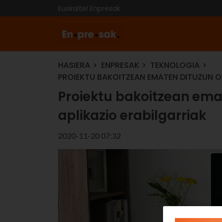
Euskaltel Enpresak
HASIERA
ENPRESAK
TEKNOLOGIA
PROIEKTU BAKOITZEAN EMATEN DITUZUN O
Proiektu bakoitzean em
aplikazio erabilgarriak
2020-11-20 07:32