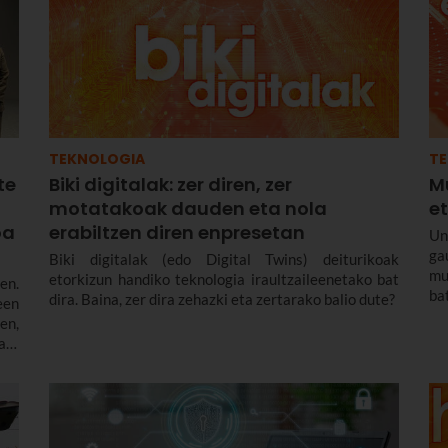
TEKNOLOGIA
T
te
Biki digitalak: zer diren, zer
Mu
motatakoak dauden eta nola
et
oa
erabiltzen diren enpresetan
Un
ga
Biki digitalak (edo Digital Twins) deiturikoak
mu
etorkizun handiko teknologia iraultzaileenetako bat
en.
ba
dira. Baina, zer dira zehazki eta zertarako balio dute?
een
em
en,
be
ri,
k
tza
ja
da