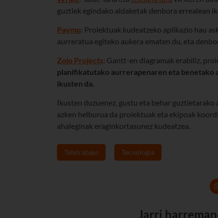
guztiek egindako aldaketak denbora errealean i
Paymo
: Proiektuak kudeatzeko aplikazio hau as
aurreratua egiteko aukera ematen du, eta denbora
Zojo Projects
: Gantt-en diagramak erabiliz, proi
planifikatutako aurrerapenaren eta benetako 
ikusten da.
Ikusten duzuenez, gustu eta behar guztietarako 
azken helburua da proiektuak eta ekipoak koordin
ahaleginak eraginkortasunez kudeatzea.
Teletrabajo
Tecnología
Jarri harreman