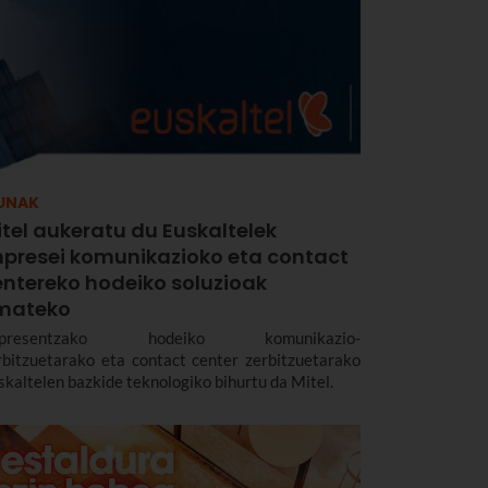
UNAK
tel aukeratu du Euskaltelek
npresei komunikazioko eta contact
entereko hodeiko soluzioak
mateko
npresentzako hodeiko komunikazio-
rbitzuetarako eta contact center zerbitzuetarako
skaltelen bazkide teknologiko bihurtu da Mitel.