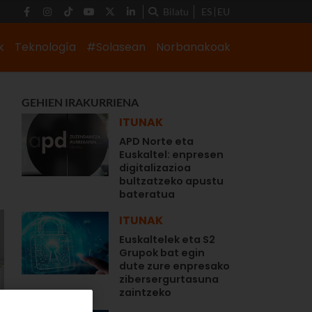
Bilatu
ES
EU
k
Teknología
#Solasean
Norbanakoak
GEHIEN IRAKURRIENA
ITUNAK
APD Norte eta
Euskaltel: enpresen
digitalizazioa
bultzatzeko apustu
bateratua
ITUNAK
Euskaltelek eta S2
Grupok bat egin
dute zure enpresako
zibersergurtasuna
zaintzeko