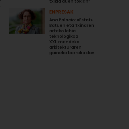
txikia duen tokian”
-
ENPRESAK
Ana Palacio: «Estatu
Batuen eta Txinaren
arteko lehia
teknologikoa
XXI. mendeko
arkitekturaren
gaineko borroka da»