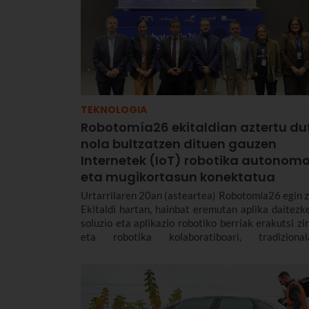
TEKNOLOGIA
Robotomía26 ekitaldian aztertu du
nola bultzatzen dituen gauzen
Internetek (IoT) robotika autonom
eta mugikortasun konektatua
Urtarrilaren 20an (asteartea) Robotomía26 egin z
Ekitaldi hartan, hainbat eremutan aplika daitezk
soluzio eta aplikazio robotiko berriak erakutsi zir
eta robotika kolaboratiboari, tradizionala
mugikorrari edo airekoari buruzko ezagu
partekatu zen.