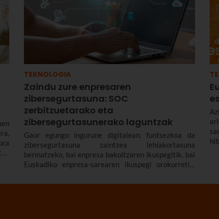
TEKNOLOGIA
T
Zaindu zure enpresaren
E
zibersegurtasuna: SOC
e
zerbitzuetarako eta
Az
zibersegurtasunerako laguntzak
ar
uen
sa
ra,
Gaur egungo ingurune digitalean, funtsezkoa da
hi
ora
zibersegurtasuna zaintzea lehiakortasuna
ha
tan
bermatzeko, bai enpresa bakoitzaren ikuspegitik, bai
ek
Euskadiko enpresa-sarearen ikuspegi orokorretik.
Horregatik dira hain interesgarriak SPRIk (Enpresa
Garapenerako Euskal Agentziak) martxan dituenak
bezalako laguntza-lerroak.