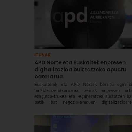
ITUNAK
APD Norte eta Euskaltel: enpresen
digitalizazioa bultzatzeko apustu
bateratua
Euskaltelek eta APD Nortek berritu egin d
lankidetza-hitzarmena, zeinak enpresen art
ezagutza-trukea eta -eguneratzea sustatzen bai
batik bat negozio-ereduen digitalizazioare
loturiko gaietan.