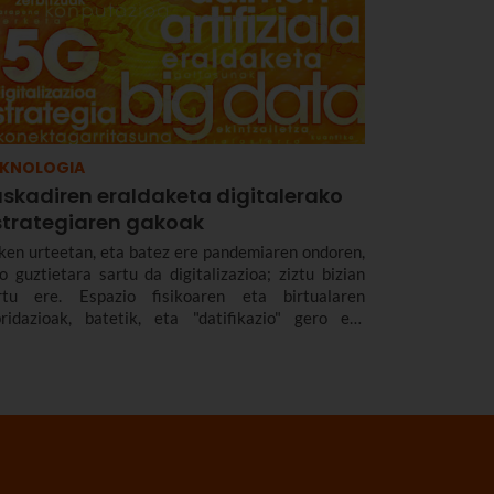
EKNOLOGIA
uskadiren eraldaketa digitalerako
strategiaren gakoak
ken urteetan, eta batez ere pandemiaren ondoren,
lo guztietara sartu da digitalizazioa; ziztu bizian
rtu ere. Espazio fisikoaren eta birtualaren
bridazioak, batetik, eta "datifikazio" gero eta
ndiagoak, bestetik, berrikuntzarako eta hazkunde
onomikorako aukera berriak sortu dituzte.