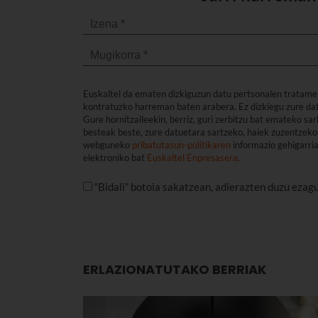
Euskaltel da ematen dizkiguzun datu pertsonalen tratame
kontratuzko harreman baten arabera. Ez dizkiegu zure dat
Gure hornitzaileekin, berriz, guri zerbitzu bat emateko s
besteak beste, zure datuetara sartzeko, haiek zuzentzeko 
webguneko
pribatutasun-politikaren
informazio gehigarri
elektroniko bat
Euskaltel Enpresasera
.
“Bidali” botoia sakatzean, adierazten duzu ezag
ERLAZIONATUTAKO BERRIAK