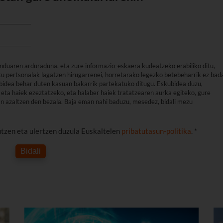
nduaren arduraduna, eta zure informazio-eskaera kudeatzeko erabiliko ditu,
u pertsonalak lagatzen hirugarrenei, horretarako legezko betebeharrik ez bad
arbidea behar duten kasuan bakarrik partekatuko ditugu. Eskubidea duzu,
eta haiek ezeztatzeko, eta halaber haiek tratatzearen aurka egiteko, gure
an azaltzen den bezala. Baja eman nahi baduzu, mesedez, bidali mezu
utzen eta ulertzen duzula Euskaltelen
pribatutasun-politika
. *
Bidali