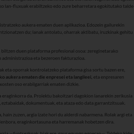
ko lan-fluxuak erabiltzeko edo zure beharretara egokitutako talde
istratzeko aukera ematen duen aplikazioa. Edozein gailurekin
ntzionatzen du; lanak antolatu, oharrak aktibatu, iruzkinak gehitu
 biltzen duen plataforma profesional osoa: zereginetarako
en administrazioa eta bezeroen fakturazioa.
ak eta oporrak kontrolatzeko plataforma gisa sortu bazen ere,
o aukera ematen die enpresei eta langileei,
eta enpresaren
txosten oso erabilgarriak ematen dizkie.
ta eraginkorra da. Proiektu bakoitzari dagokion lanarekin zerikusia
ak, eztabaidak, dokumentuak, eta ataza edo data garrantzitsuak.
a, hain zuzen, argia izate hori du alderdi nabarmena. Rolak argi eta
a-denbora, eraginkortasuna eta harremanak hobetzen dira.
arria —funtsezkoak, biak ere, gaur egungo egoeran—. Taldeko kide