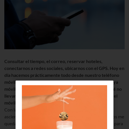
Consultar el tiempo, el correo, reservar hoteles,
conectarnos a redes sociales, ubicarnos con el GPS. Hoy en
día hacemos prácticamente todo desde nuestro teléfono
móvil. Incluso la comunicación con familia y amigos es ya
móvil mediante aplicaciones como Whatsapp. ¿Por qué no
llevar el servicio de atención al cliente también desde el
móvil?
Con la
APP Euskaltel
esto es ya una realidad. ¿A cuánto
asciende mi factura de móvil de este mes? ¿Cuántos datos me
quedan? ¿Cómo tengo que hacer para activar el
roaming
para