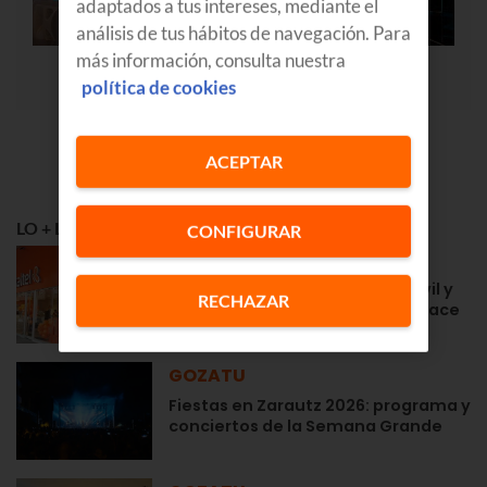
adaptados a tus intereses, mediante el
análisis de tus hábitos de navegación. Para
más información, consulta nuestra
política de cookies
ACEPTAR
LO + LEÍDO
CONFIGURAR
APRENDE
Euskaltel en Navarra: fibra, móvil y
RECHAZAR
la cercanía de siempre desde hace
años
GOZATU
Fiestas en Zarautz 2026: programa y
conciertos de la Semana Grande