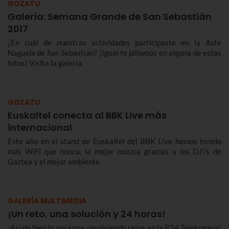
GOZATU
Galería: Semana Grande de San Sebastián
2017
¿En cuál de nuestras actividades participaste en la Aste
Nagusia de San Sebastián? ¡Igual te pillamos en alguna de estas
fotos! Visita la galería.
GOZATU
Euskaltel conecta al BBK Live más
internacional
Este año en el stand de Euskaltel del BBK Live hemos tenido
más WiFi que nunca, la mejor música gracias a los DJ\'s de
Gaztea y el mejor ambiente.
GALERÍA MULTIMEDIA
¡Un reto, una solución y 24 horas!
¡Así de bien lo pasamos resolviendo retos en la B24 Telekogaua!