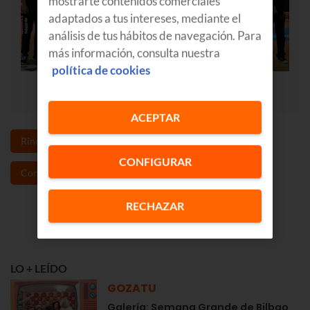
mostrarte contenidos comerciales
adaptados a tus intereses, mediante el
análisis de tus hábitos de navegación. Para
más información, consulta nuestra
política de cookies
ACEPTAR
Rincones Euskadi
fiestas
Deporte
CONFIGURAR
Concurso
RECHAZAR
LO + LEÍDO
GOZATU
Galería: Semana Grande de Bilbao