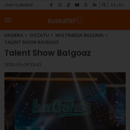
Joan Euskaltel
ES
EU
HASIERA
GOZATU
MULTIMEDIA BILDUMA
TALENT SHOW BA!GOAZ
Talent Show Ba!goaz
2018-05-09 15:43