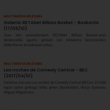
MULTIMEDIA BILDUMA
Galeria: RETAbet Bilbao Basket - Baskonia
(17/05/10)
Joan den asteazkenean RETAbet Bilbao Basket-aren
denboraldia agurtu genuen oso lehiaketa bereziarekin.
Alderdiaren atsedenean zehar...
MULTIMEDIA BILDUMA
Las noches de Comedy Central - BEC
(2017/04/01)
Halakoa izan zen Las noches de Comedy Central BECen. 25.000
lagun baino gehiago bildu ginen Barakaldon, Borja Sumozas,
Miguel Miguel eta...