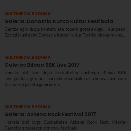
MULTIMEDIA BILDUMA
Galeria: Donostia Kutxa Kultur Festibala
Dantza egin dugu, kantatu eta topera gozatu dugu… euripean!
Ez utzi ikusi gabe Donostia Kutxa Kultur Festibaleko gure une...
MULTIMEDIA BILDUMA
Galería: Bilbao BBK Live 2017
Honela bizi izan dugu Euskaltelen aurtengo Bilbao BBK
Live jaialdia: giro ona, barreak eta musika ezin hobea zuzenean.
Kurtsorea pasatu galeriaren...
MULTIMEDIA BILDUMA
Galeria: Azkena Rock Festival 2017
Horrela bizi dugu Euskaltelen Azkena Rock Fest, Vitoria-
Gasteizen ospatzen den rock festibala.