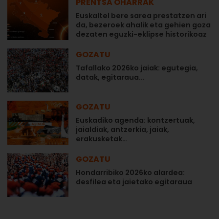
PRENTSA OHARRAK
Euskaltel bere sarea prestatzen ari
da, bezeroek ahalik eta gehien goza
dezaten eguzki-eklipse historikoaz
GOZATU
Tafallako 2026ko jaiak: egutegia,
datak, egitaraua...
GOZATU
Euskadiko agenda: kontzertuak,
jaialdiak, antzerkia, jaiak,
erakusketak…
GOZATU
Hondarribiko 2026ko alardea:
desfilea eta jaietako egitaraua