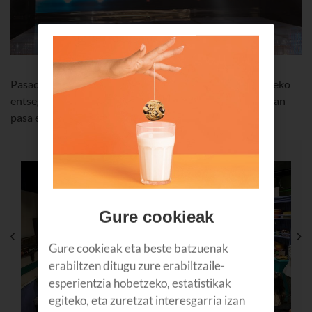
Pasadan apirilaren 30ean, 10 umek Ba!goaz-aren zuzeneko
entseguaz gozatu zuten Euskaltelen eskutik ¡Eta primeran
pasa ere bai!
Gure cookieak
Gure cookieak eta beste batzuenak
erabiltzen ditugu zure erabiltzaile-
esperientzia hobetzeko, estatistikak
egiteko, eta zuretzat interesgarria izan