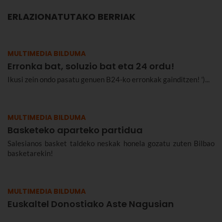
ERLAZIONATUTAKO BERRIAK
MULTIMEDIA BILDUMA
Erronka bat, soluzio bat eta 24 ordu!
Ikusi zein ondo pasatu genuen B24-ko erronkak gainditzen! ')...
MULTIMEDIA BILDUMA
Basketeko aparteko partidua
Salesianos basket taldeko neskak honela gozatu zuten Bilbao
basketarekin!
MULTIMEDIA BILDUMA
Euskaltel Donostiako Aste Nagusian