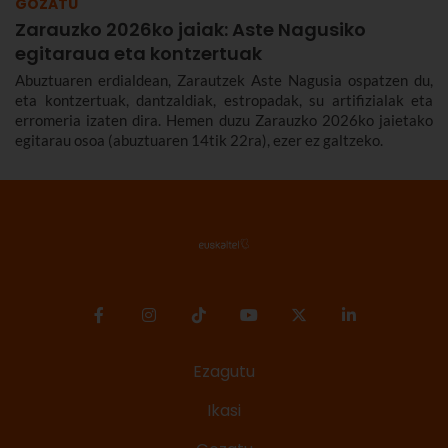
GOZATU
Zarauzko 2026ko jaiak: Aste Nagusiko
egitaraua eta kontzertuak
Abuztuaren erdialdean, Zarautzek Aste Nagusia ospatzen du,
eta kontzertuak, dantzaldiak, estropadak, su artifizialak eta
erromeria izaten dira. Hemen duzu Zarauzko 2026ko jaietako
egitarau osoa (abuztuaren 14tik 22ra), ezer ez galtzeko.
Ezagutu
Ikasi