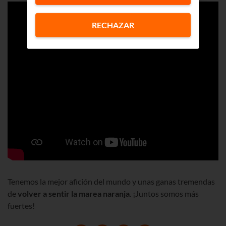
RECHAZAR
Tenemos la mejor afición del mundo y unas ganas tremendas
de
volver a sentir la marea naranja
. ¡Juntos somos más
fuertes!