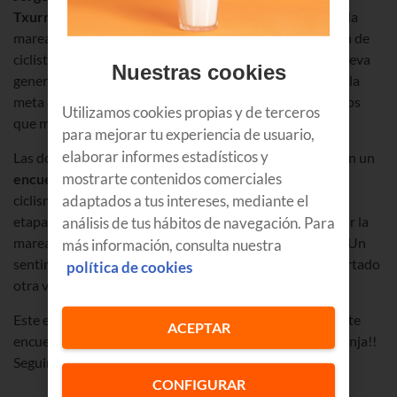
Txurruka
fueron los protagonistas de la primera ola de la
marea naranja. Sus grandes éxitos son hoy la inspiración de
ciclistas como
Peio Goikoetxea
o
Txomin Juaristi
, la nueva
Nuestras cookies
generación del Euskaltel Euskadi que sueña con llegar a la
meta atravesando el impresionante pasillo de aficionados
Utilizamos cookies propias y de terceros
que mueven la marea naranja.
para mejorar tu experiencia de usuario,
elaborar informes estadísticos y
Las dos generaciones del
Euskaltel Euskadi
protagonizan un
mostrarte contenidos comerciales
encuentro único
en el alto de Arrate, un emblema del
adaptados a tus intereses, mediante el
ciclismo vasco. Haimar recuerda la emoción de subir las
etapas de los Pirineos en el Tour de Francia arropado por la
análisis de tus hábitos de navegación. Para
marea de aficionados vestidos con la
camiseta naranja
. Un
más información, consulta nuestra
sentimiento que “con esta vuelta de Euskaltel, ha despertado
política de cookies
otra vez”.
Este es alguno de los momentazos que puedes ver en este
ACEPTAR
encuentro histórico. ¡No te lo pierdas! Aúpa marea naranja!!
Seguiremos haciendo historia juntos.
CONFIGURAR