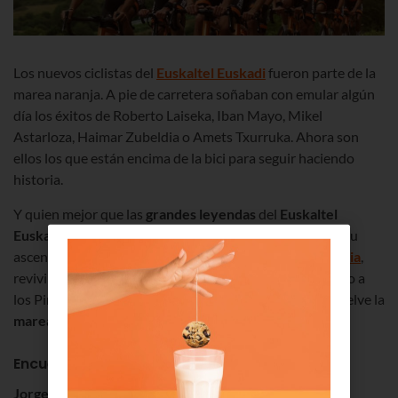
Los nuevos ciclistas del
Euskaltel Euskadi
fueron parte de la
marea naranja. A pie de carretera soñaban con emular algún
día los éxitos de Roberto Laiseka, Iban Mayo, Mikel
Astarloza, Haimar Zubeldia o Amets Txurruka. Ahora son
ellos los que están encima de la bici para seguir haciendo
historia.
Y quien mejor que las
grandes leyendas
del
Euskaltel
Euskadi
para
inspirar
a la
joven cantera
del equipo en su
ascenso a lo más alto. Ellos sueñan con el
Tour de Francia
,
revivir la emoción de aquellas victorias épicas, el ascenso a
los Pirineos teñidos de naranja y lo van a conseguir. ¡Vuelve la
marea naranja
! ¡Contamos contigo!
Encuentro histórico
Jorge Azanza, Haimar Zubeldia, Aitor Galdós
y
Amets