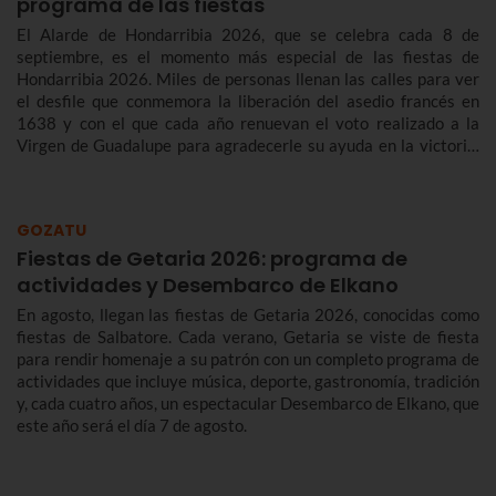
programa de las fiestas
El Alarde de Hondarribia 2026, que se celebra cada 8 de
septiembre, es el momento más especial de las fiestas de
Hondarribia 2026. Miles de personas llenan las calles para ver
el desfile que conmemora la liberación del asedio francés en
1638 y con el que cada año renuevan el voto realizado a la
Virgen de Guadalupe para agradecerle su ayuda en la victoria.
Te contamos más sobre el origen y el desfile del Alarde de
Hondarribia 2026 y el programa de fiestas de Hondarribia
2026. Toma nota porque las fiestas son del 4 al 10 de
GOZATU
septiembre.
Fiestas de Getaria 2026: programa de
actividades y Desembarco de Elkano
En agosto, llegan las fiestas de Getaria 2026, conocidas como
fiestas de Salbatore. Cada verano, Getaria se viste de fiesta
para rendir homenaje a su patrón con un completo programa de
actividades que incluye música, deporte, gastronomía, tradición
y, cada cuatro años, un espectacular Desembarco de Elkano, que
este año será el día 7 de agosto.