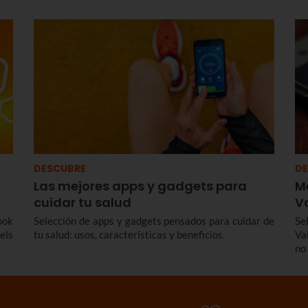
del
hay
.
DESCUBRE
DE
Las mejores apps y gadgets para
M
cuidar tu salud
V
ook
Selección de apps y gadgets pensados para cuidar de
Se
els
tu salud: usos, características y beneficios.
Va
no