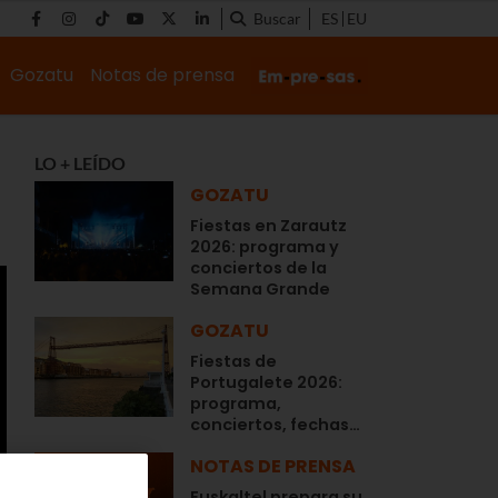
Buscar
ES
EU
Gozatu
Notas de prensa
LO + LEÍDO
GOZATU
Fiestas en Zarautz
2026: programa y
conciertos de la
Semana Grande
GOZATU
Fiestas de
Portugalete 2026:
programa,
conciertos, fechas…
NOTAS DE PRENSA
Euskaltel prepara su