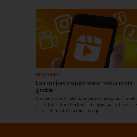
tarifas y productos a las necesidades actuales 
mercado pero sin renunciar a la sostenibilidad. Y 
descuento para los que ya son clientes de Euskaltel
DESCUBRE
Las mejores apps para hacer reels
gratis
Los reels más virales que ves en Instagram, Faceb
o TikTok están hechos con apps para hacer re
desde el móvil. Descúbrelas aquí.