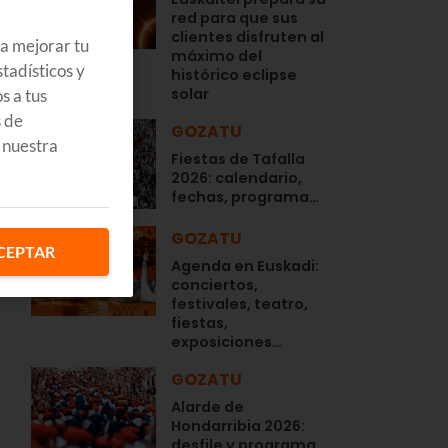
red para que sus
clientes disfruten al
ra mejorar tu
máximo del
tadísticos y
histórico eclipse
solar
s a tus
s de
GOZATU
 nuestra
Fiestas de Tafalla
2026: calendario,
fechas, programa…
s
GOZATU
CEPTAR
Agenda en Euskadi:
conciertos,
festivales, teatro,
fiestas,
exposiciones…
GOZATU
Alarde de
Hondarribia 2026:
desfile y programa