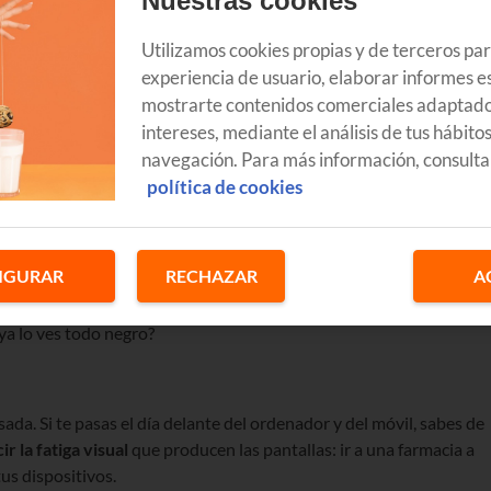
Nuestras cookies
Utilizamos cookies propias y de terceros pa
experiencia de usuario, elaborar informes es
mostrarte contenidos comerciales adaptado
intereses, mediante el análisis de tus hábito
navegación. Para más información, consulta
política de cookies
rata de una profecía de Nostradamus, es la
nueva tendencia en la
IGURAR
RECHAZAR
A
onvertido en un codiciado objeto de deseo al que se han sumado
er. Whatsapp parece que se ha quedado un poco rezagado, pero
¿ya lo ves todo negro?
nsada. Si te pasas el día delante del ordenador y del móvil, sabes de
ir la fatiga visual
que producen las pantallas: ir a una farmacia a
us dispositivos.