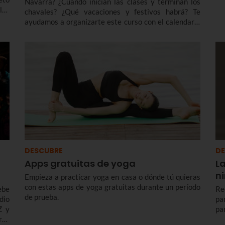
Navarra? ¿Cuándo inician las clases y terminan los
los
chavales? ¿Qué vacaciones y festivos habrá? Te
 de
ayudamos a organizarte este curso con el calendario
SO,
escolar Navarra 2026 - 2027 para el segundo ciclo de
Educación Infantil, Primaria, ESO, Bachillerato y FP.
DESCUBRE
DE
Apps gratuitas de yoga
L
n
Empieza a practicar yoga en casa o dónde tú quieras
con estas apps de yoga gratuitas durante un período
ebe
Re
de prueba.
dio
pa
Z y
par
ras