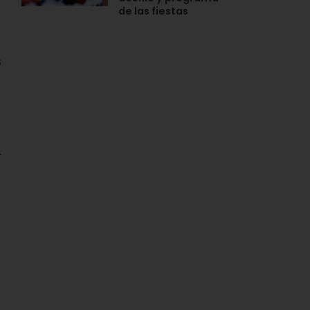
de las fiestas
s
.