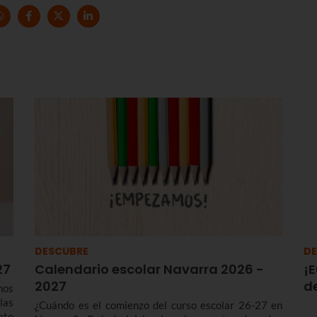
DESCUBRE
DE
27
Calendario escolar Navarra 2026 -
¡E
2027
de
mos
las
¿Cuándo es el comienzo del curso escolar 26-27 en
eto