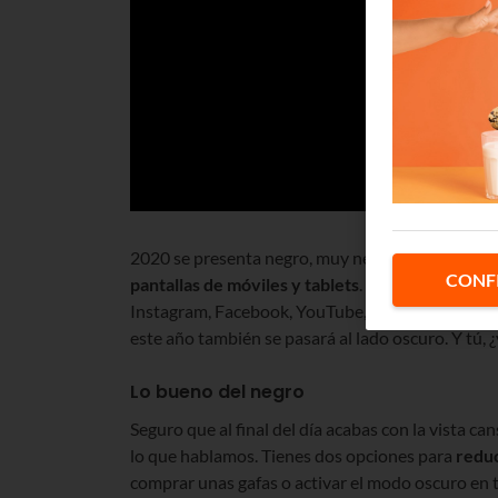
2020 se presenta negro, muy negro. Y no, no se t
CONF
pantallas de móviles y tablets
. El negro se ha c
Instagram, Facebook, YouTube, Linkedin o Twitt
este año también se pasará al lado oscuro. Y tú, 
Lo bueno del negro
Seguro que al final del día acabas con la vista ca
lo que hablamos. Tienes dos opciones para
reduc
comprar unas gafas o activar el modo oscuro en t