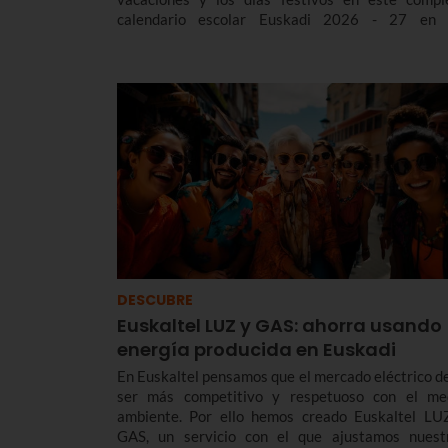
calendario escolar Euskadi 2026 - 27 en 
diferentes ciclos formativos, desde los cursos
Educación Infantil y Primaria, hasta la E
Bachillerato y FP.
DESCUBRE
Euskaltel LUZ y GAS: ahorra usando
energía producida en Euskadi
En Euskaltel pensamos que el mercado eléctrico d
ser más competitivo y respetuoso con el me
ambiente. Por ello hemos creado Euskaltel LU
GAS, un servicio con el que ajustamos nuest