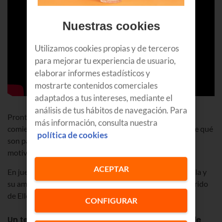
Nuestras cookies
Utilizamos cookies propias y de terceros
para mejorar tu experiencia de usuario,
elaborar informes estadísticos y
mostrarte contenidos comerciales
adaptados a tus intereses, mediante el
análisis de tus hábitos de navegación. Para
Pronto las tensiones empiezan a hacerse patentes y
más información, consulta nuestra
comienza un juego de suspense donde ya no se distingue qué
política de cookies
son paranoia e inseguridades de una o verdaderas
motivaciones de otra.
ACEPTAR
En juego están las vidas de Ellen y su marido Ian; de Paula y
su amigo y apoyo Kielan; y de David -el jefe- e Ian, el marido
de Ellen.
CONFIGURAR
Un tema de actualidad para una producción de