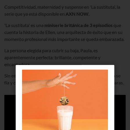
Competitividad, maternidad y suspense en 'La sustituta', la
serie que ya está disponible en
AXN NOW
.
'La sustituta' es una
miniserie británica de 3 episodios
que
cuenta la historia de Ellen, una arquitecta de éxito que en su
momento profesional más importante se queda embarazada.
La persona elegida para cubrir su baja, Paula, es
aparentemente perfecta: brillante, competente y
encantadora.
Sin embargo, y en contra de la opinión de todos, Ellen no se
fía y cree que las intenciones de Paula no son del todo claras.