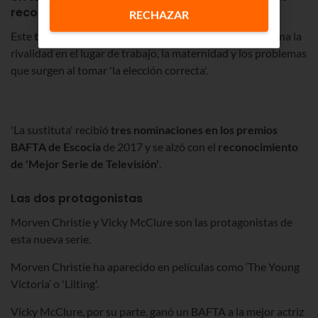
reconocida calidad
RECHAZAR
Este
thriller psicológico
ambientado en Glasgow examina la
rivalidad en el lugar de trabajo, la maternidad y los problemas
que surgen al tomar 'la elección correcta'.
'La sustituta' recibió
tres nominaciones en los premios
BAFTA de Escocia
de 2017 y se alzó con el
reconocimiento
de 'Mejor Serie de Televisión'
.
Las dos protagonistas
Morven Christie y Vicky McClure son las protagonistas de
esta nueva serie.
Morven Christie ha aparecido en películas como ‘The Young
Victoria’ o 'Lilting'.
Vicky McClure, por su parte, ganó un BAFTA a la mejor actriz