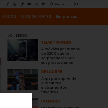
Buscar
ES
EU
Gozatu
Notas de prensa
LO + LEÍDO
SMARTPHONES
4 móviles por menos
de 220€ que te
sorprenderán por
sus prestaciones
DESCUBRE
Apps para aprender
a tocar tus
instrumentos
favoritos
INTERNET
Los mejores canales