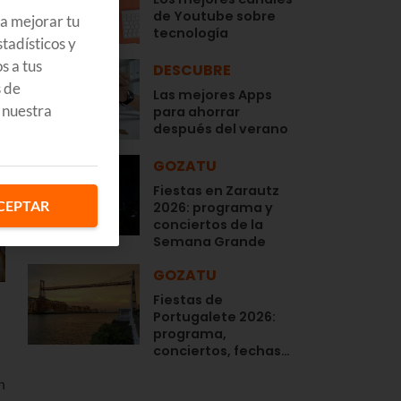
de Youtube sobre
ra mejorar tu
tecnología
tadísticos y
s a tus
DESCUBRE
s de
Las mejores Apps
 nuestra
para ahorrar
después del verano
GOZATU
Fiestas en Zarautz
CEPTAR
2026: programa y
conciertos de la
Semana Grande
GOZATU
Fiestas de
Portugalete 2026:
programa,
conciertos, fechas…
n