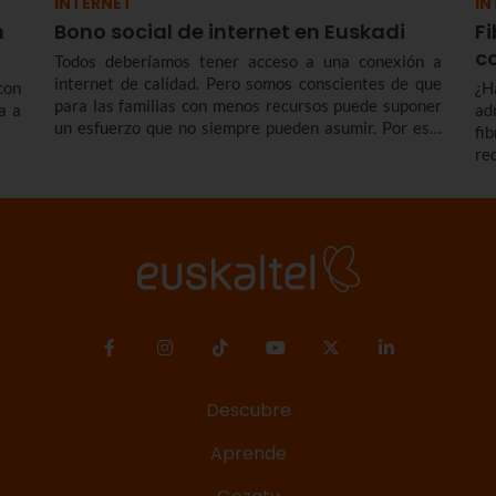
INTERNET
IN
n
Bono social de internet en Euskadi
Fi
c
Todos deberíamos tener acceso a una conexión a
internet de calidad. Pero somos conscientes de que
con
¿H
para las familias con menos recursos puede suponer
a a
ad
un esfuerzo que no siempre pueden asumir. Por eso,
fi
en Euskaltel nos comprometemos con los colectivos
re
más vulnerables ofreciendo el bono social de
má
Internet: una conexión simétrica desde 300 megas a
fa
un precio reducido de forma indefinida.
Descubre
Aprende