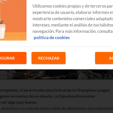
Utilizamos cookies propias y de terceros pa
experiencia de usuario, elaborar informes es
mostrarte contenidos comerciales adaptado
intereses, mediante el análisis de tus hábito
navegación. Para más información, consulta
política de cookies
IGURAR
RECHAZAR
A
ringsteen, ni las entradas para la final de la Champions League.
agoten en menos de un minuto. La Gipuzkoa Encounter
e ser algo muy bueno.
atractivos. Los más de medio millar de aficionados que anduviero