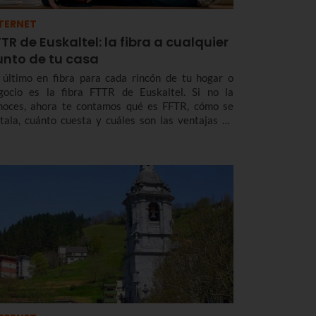
TERNET
TR de Euskaltel: la fibra a cualquier
unto de tu casa
 último en fibra para cada rincón de tu hogar o
gocio es la fibra FTTR de Euskaltel. Si no la
noces, ahora te contamos qué es FFTR, cómo se
stala, cuánto cuesta y cuáles son las ventajas de
ta puntera tecnología que ya te ofrece Euskaltel en
skadi y Navarra.