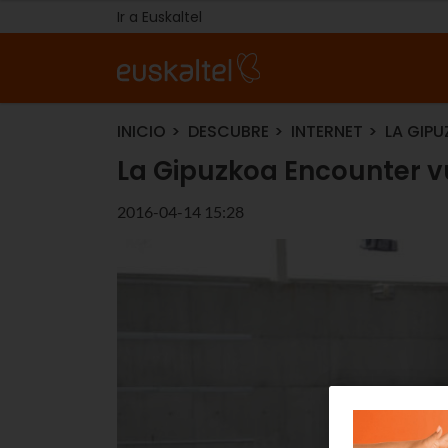
Ir a Euskaltel
INICIO
DESCUBRE
INTERNET
LA GIP
La Gipuzkoa Encounter v
2016-04-14 15:28