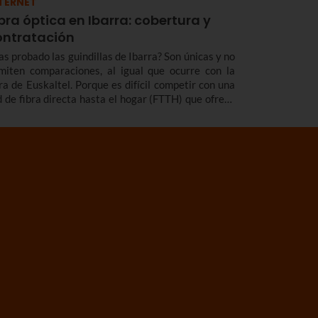
TERNET
bra óptica en Ibarra: cobertura y
ontratación
as probado las guindillas de Ibarra? Son únicas y no
miten comparaciones, al igual que ocurre con la
bra de Euskaltel. Porque es difícil competir con una
d de fibra directa hasta el hogar (FTTH) que ofrece
s velocidad y cobertura y acceso a tus contenidos
voritos en calidad 4K.