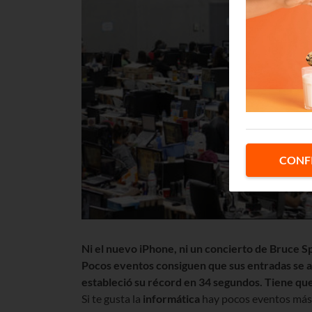
CONF
Ni el nuevo iPhone, ni un concierto de Bruce Sp
Pocos eventos consiguen que sus entradas se 
estableció su récord en 34 segundos. Tiene qu
Si te gusta la
informática
hay pocos eventos más 