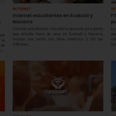
INTERNET
IN
Internet estudiantes en Euskadi y
FT
n
Navarra
p
Internet estudiantes. Una oferta pensada para gente
Lo
que estudia fuera de casa en Euskadi y Navarra.
ne
que
Incluye una tarifa con fibra simétrico 1 Gb por
co
 la
29€/mes.
in
 de
es
ndo
Eu
una