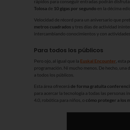
rápidos para conseguir entradas podrán disfrutar
Tolosa
de
10 gigas por segundo
en la décima edi
Velocidad de récord para un aniversario que pre
metros cuadrados
y tres días de actividad inint
intercambiando conocimientos y con actividades
Para todos los públicos
Pero ojo, al igual que la
Euskal Encounter
, esta
p
programación. Ni mucho menos. De hecho, una de
a todos los públicos.
Esta área ofrecerá
de forma gratuita
conferenci
para acercar la tecnología a todas las personas 
4.0, robótica para niños, o
cómo proteger a los m