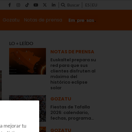
Buscar
ES
EU
Gozatu
Notas de prensa
LO + LEÍDO
NOTAS DE PRENSA
Euskaltel prepara su
red para que sus
clientes disfruten al
máximo del
histórico eclipse
solar
GOZATU
Fiestas de Tafalla
2026: calendario,
fechas, programa…
ra mejorar tu
GOZATU