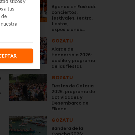
tadísticos y
Agenda en Euskadi:
s a tus
conciertos,
s de
festivales, teatro,
 nuestra
fiestas,
exposiciones…
GOZATU
Alarde de
Hondarribia 2026:
CEPTAR
desfile y programa
de las fiestas
GOZATU
e
Fiestas de Getaria
2026: programa de
y
actividades y
Desembarco de
Elkano
GOZATU
Bandera de la
Concha 2026: