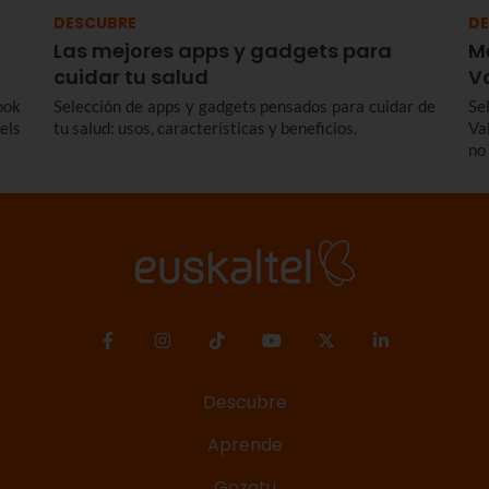
DESCUBRE
DE
Las mejores apps y gadgets para
M
cuidar tu salud
V
ook
Selección de apps y gadgets pensados para cuidar de
Se
els
tu salud: usos, características y beneficios.
Va
no
Descubre
Aprende
Gozatu