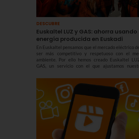
DESCUBRE
Euskaltel LUZ y GAS: ahorra usando
energía producida en Euskadi
En Euskaltel pensamos que el mercado eléctrico d
ser más competitivo y respetuoso con el me
ambiente. Por ello hemos creado Euskaltel LU
GAS, un servicio con el que ajustamos nuest
tarifas y productos a las necesidades actuales 
mercado pero sin renunciar a la sostenibilidad. Y 
descuento para los que ya son clientes de Euskaltel