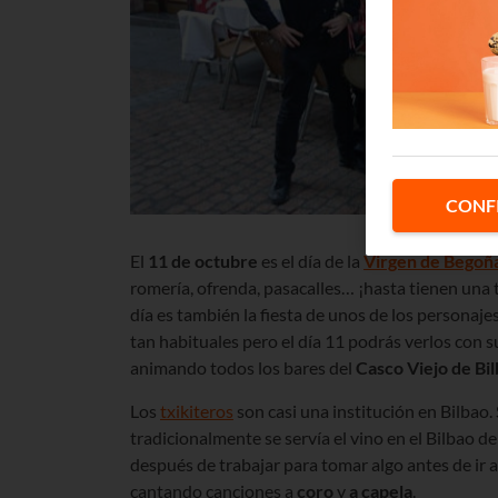
CONF
El
11 de octubre
es el día de la
Virgen de Begoñ
romería, ofrenda, pasacalles… ¡hasta tienen una 
día es también la fiesta de unos de los personaj
tan habituales pero el día 11 podrás verlos con 
animando todos los bares del
Casco Viejo de Bi
Los
txikiteros
son casi una institución en Bilbao. 
tradicionalmente se servía el vino en el Bilbao de
después de trabajar para tomar algo antes de ir a 
cantando canciones a
coro
y
a capela
.