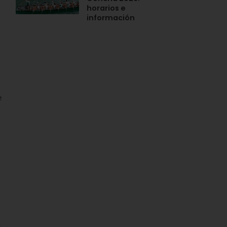
horarios e
información
l
e
s