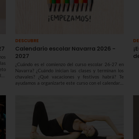
DESCUBRE
DE
27
Calendario escolar Navarra 2026 -
¡E
2027
de
mos
las
¿Cuándo es el comienzo del curso escolar 26-27 en
eto
Navarra? ¿Cuándo inician las clases y terminan los
los
chavales? ¿Qué vacaciones y festivos habrá? Te
 de
ayudamos a organizarte este curso con el calendario
SO,
escolar Navarra 2026 - 2027 para el segundo ciclo de
Educación Infantil, Primaria, ESO, Bachillerato y FP.