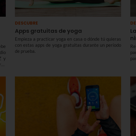
DESCUBRE
DE
Apps gratuitas de yoga
L
n
Empieza a practicar yoga en casa o dónde tú quieras
con estas apps de yoga gratuitas durante un período
ebe
Re
de prueba.
dio
pa
Z y
par
ras
del
hay
.