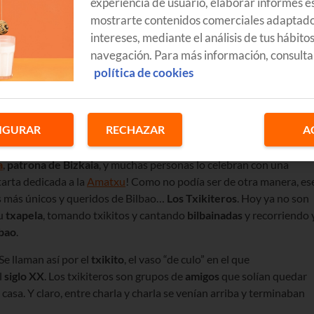
experiencia de usuario, elaborar informes es
mostrarte contenidos comerciales adaptado
intereses, mediante el análisis de tus hábito
navegación. Para más información, consulta
política de cookies
IGURAR
RECHAZAR
A
a
,
patrona de Bizkaia
, y muchas personas lo celebran con una
tarta dedicada a la
Amatxu
! Como no podía ser de otra manera, es
es más únicos y queridos de Bilbao…
Los Txikiteros
. Hoy ya no son
su
txapela
, tomando txikitos y cantando
bilbainadas
y recorriendo 
lbao
.
Se llaman así por el
txikito
, el vaso “de culo” en el que
l
siglo XX
. Los txikiteros son grupos de
amigos
que solían quedar
casa. Y claro, entre charla y charla se venían arriba y terminaban