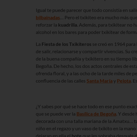
Igual te puede parecer que todo consistía en sali
bilbainadas
… Pero el txikiteo era mucho más que 
reforzar la
kuadrilla
. Además, para txikitear no 
alcohol en los bares para poder txikitear de for
La
Fiesta de los Txikiteros
se creó en 1964 para
de salir, relacionarse y compartir vivencias. Su c
de la buena compañía y txikitero en su tiempo lib
Begoña. De hecho, los dos actos centrales de esta
ofrenda floral, y a las ocho de la tarde miles de
confluencia de las calles
Santa María
y
Pelota
. E
¿Y sabes por qué se hace todo en ese punto exact
que se puede ver la
Basílica de Begoña
. Y desde
decorada con una talla mariana de la Amatxu… tam
niño en el regazo y un vaso de txikito en la mano
dejaran en ella el
bote
que les sobraba después de