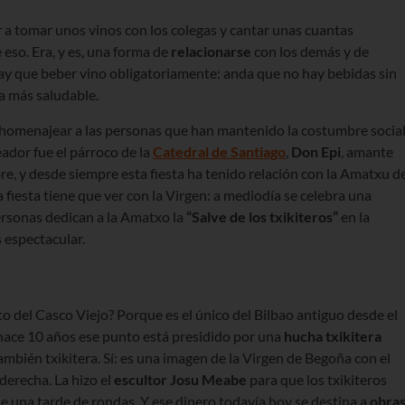
r a tomar unos vinos con los colegas y cantar unas cuantas
eso. Era, y es, una forma de
relacionarse
con los demás y de
hay que beber vino obligatoriamente: anda que no hay bebidas sin
ma más saludable.
 homenajear a las personas que han mantenido la costumbre socia
reador fue el párroco de la
Catedral de Santiago
,
Don Epi
, amante
re, y desde siempre esta fiesta ha tenido relación con la Amatxu d
 fiesta tiene que ver con la Virgen: a mediodía se celebra una
 personas dedican a la Amatxo la
“Salve de los txikiteros”
en la
s espectacular.
o del Casco Viejo? Porque es el único del Bilbao antiguo desde el
 hace 10 años ese punto está presidido por una
hucha txikitera
bién txikitera. Sí: es una imagen de la Virgen de Begoña con el
 derecha. La hizo el
escultor
Josu Meabe
para que los txikiteros
 una tarde de rondas. Y ese dinero todavía hoy se destina a
obra