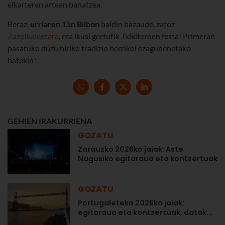
elkarteren artean banatzea.
Beraz,
urriaren 11n Bilbon
baldin bazaude, zatoz
Zazpikaleetara
, eta ikusi gertutik Txikiteroen festa! Primeran
pasatuko duzu hiriko tradizio herrikoi ezagunenetako
batekin!
GEHIEN IRAKURRIENA
GOZATU
Zarauzko 2026ko jaiak: Aste
Nagusiko egitaraua eta kontzertuak
GOZATU
Portugaleteko 2026ko jaiak:
egitaraua eta kontzertuak, datak...