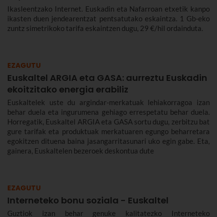
Ikasleentzako Internet. Euskadin eta Nafarroan etxetik kanpo
ikasten duen jendearentzat pentsatutako eskaintza. 1 Gb-eko
zuntz simetrikoko tarifa eskaintzen dugu, 29 €/hil ordainduta.
EZAGUTU
Euskaltel ARGIA eta GASA: aurreztu Euskadin
ekoitzitako energia erabiliz
Euskaltelek uste du argindar-merkatuak lehiakorragoa izan
behar duela eta ingurumena gehiago errespetatu behar duela.
Horregatik, Euskaltel ARGIA eta GASA sortu dugu, zerbitzu bat
gure tarifak eta produktuak merkatuaren egungo beharretara
egokitzen dituena baina jasangarritasunari uko egin gabe. Eta,
gainera, Euskaltelen bezeroek deskontua dute
EZAGUTU
Interneteko bonu soziala - Euskaltel
Guztiok izan behar genuke kalitatezko Interneteko