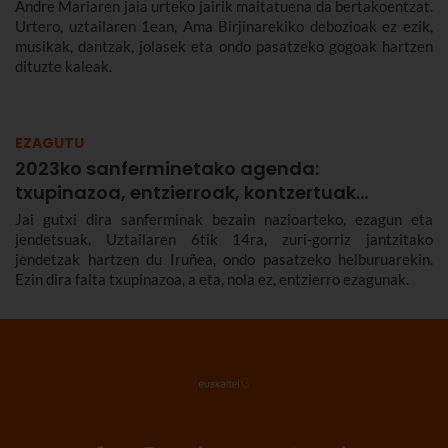
Andre Mariaren jaia urteko jairik maitatuena da bertakoentzat.
Urtero, uztailaren 1ean, Ama Birjinarekiko debozioak ez ezik,
musikak, dantzak, jolasek eta ondo pasatzeko gogoak hartzen
dituzte kaleak.
EZAGUTU
2023ko sanferminetako agenda:
txupinazoa, entzierroak, kontzertuak…
Jai gutxi dira sanferminak bezain nazioarteko, ezagun eta
jendetsuak. Uztailaren 6tik 14ra, zuri-gorriz jantzitako
jendetzak hartzen du Iruñea, ondo pasatzeko helburuarekin.
Ezin dira falta txupinazoa, a eta, nola ez, entzierro ezagunak.