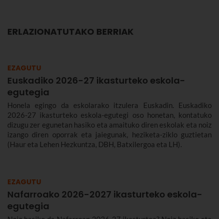
ERLAZIONATUTAKO BERRIAK
EZAGUTU
Euskadiko 2026-27 ikasturteko eskola-
egutegia
Honela egingo da eskolarako itzulera Euskadin. Euskadiko
2026-27 ikasturteko eskola-egutegi oso honetan, kontatuko
dizugu zer egunetan hasiko eta amaituko diren eskolak eta noiz
izango diren oporrak eta jaiegunak, heziketa-ziklo guztietan
(Haur eta Lehen Hezkuntza, DBH, Batxilergoa eta LH).
EZAGUTU
Nafarroako 2026-2027 ikasturteko eskola-
egutegia