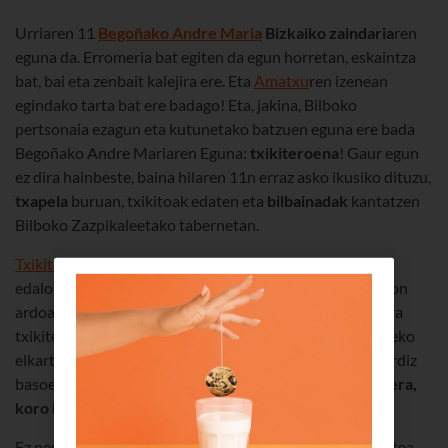
Urriaren 11
Begoñako Andre Maria
Bizkaiko zaindaria
ren
eguna da. Erromeria bat egiten da egun horretan, eskaintza
bat, bai eta zenbait kalejira ere. Eta
Amatxu
ren izenean
egindako tarta bat ere badago! Eta, jakina, Bilboko
pertsonaia ezagun eta kutunetako batzuen eguna ere bada
Begoñako Andre Mariaren Eguna:
txikiteroena
! Gaur egun
ez dira hainbeste, baina hilaren 11n erraz asko ikusiko dituzu,
txapela
buruan, txikitoak edaten eta
bilbainadak
kantatzen
Bilboko Zazpikaleetako tabernetan.
Txikiteroak
oso ezagunak dira Bilbon. Txikito izeneko
edalontzi txiki batetik datorkie izena, XX. mendeko Bilbon
ardoa zerbitzatzeko erabiltzen zena. Lagun-talde bat dira
txikiteroak, eta, tradizioaren arabera, basoerdi bat edateko
elkartu ohi ziren etxera itzuli aurretik. Eta, jakina, basoerdiz
basoerdi, animatu, eta kantuan hasten ziren,
denak batera,
koro bat balira bezala,
a capella
.
Ez pentsa, kontua ez zen lagunekin basoerdi batzuk edatea