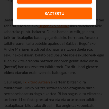
BAZTERTU
Badakizu zergatik egiten den Zazpikaleetako puntu horretan
zehazki? Hori delako
Begoñako basilika
ikus daitekeen alde
zaharreko puntu bakarra. Duela hamar urtetik, gainera,
txikito-itsulapiko
bat dago jarrita leku horretan, Amatxu
txikiteroaren tailu batekin apaindua! Bai, bai, Begoñako
Andre Mariaren irudi bat da, haurra altzoan duela eta,
eskuineko eskuan, txikito bat!
Josu Meabe
eskultoreak
egin
zuen, txikito-erronda batzuen ondoren gelditutako dirua
(
botea
!) han utz zezaten txikiteroek. Eta diru hori
gizarte-
ekintzetarako
erabiltzen da, baita gaur ere.
Gaur egun,
Txikitero Artean
elkartean biltzen dira
txikiteroak. Hiriko bizitza sozialean oso ezagunak diren
pertsonek osatua dago elkartea. Bi lan nagusi ditu elkarteak:
urriaren 11ko festa prestatzea eta eta urte osoan txikito-
itsulapikoan bildutako dirua hiriko ongintzako zenbait