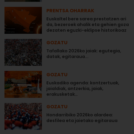
PRENTSA OHARRAK
Euskaltel bere sarea prestatzen ari
da, bezeroek ahalik eta gehien goza
dezaten eguzki-eklipse historikoaz
GOZATU
Tafallako 2026ko jaiak: egutegia,
datak, egitaraua...
GOZATU
Euskadiko agenda: kontzertuak,
jaialdiak, antzerkia, jaiak,
erakusketak…
GOZATU
Hondarribiko 2026ko alardea:
desfilea eta jaietako egitaraua