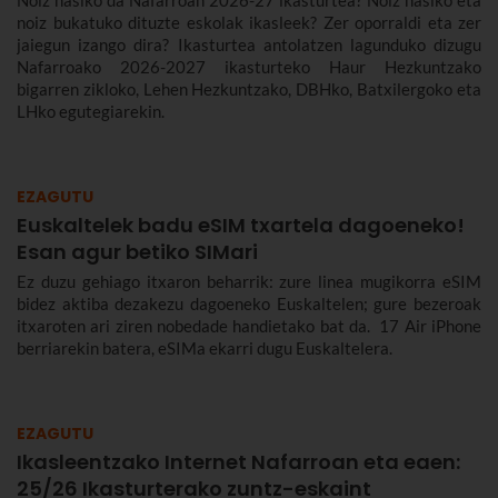
Noiz hasiko da Nafarroan 2026-27 ikasturtea? Noiz hasiko eta
noiz bukatuko dituzte eskolak ikasleek? Zer oporraldi eta zer
jaiegun izango dira? Ikasturtea antolatzen lagunduko dizugu
Nafarroako 2026-2027 ikasturteko Haur Hezkuntzako
bigarren zikloko, Lehen Hezkuntzako, DBHko, Batxilergoko eta
LHko egutegiarekin.
EZAGUTU
Euskaltelek badu eSIM txartela dagoeneko!
Esan agur betiko SIMari
Ez duzu gehiago itxaron beharrik: zure linea mugikorra eSIM
bidez aktiba dezakezu dagoeneko Euskaltelen; gure bezeroak
itxaroten ari ziren nobedade handietako bat da. 17 Air iPhone
berriarekin batera, eSIMa ekarri dugu Euskaltelera.
EZAGUTU
Ikasleentzako Internet Nafarroan eta eaen:
25/26 Ikasturterako zuntz-eskaint