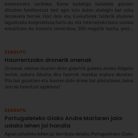
konexiorako sarbidea. Baina badakigu baliabide gutxien
dituzten familientzat beti egin ezin duten ahalegin bat eska
dezakeela horrek. Hori dela eta, Euskaltelek talderik ahulenei
laguntzeko konpromisoa hartu du, eta Interneteko bonu soziala
eskaintzen du: konexio simetrikoa, 300 megatik hasita, prezio
murriztuan eta denbora-eperik gabe.
EZAGUTU
Haurrentzako dronerik onenak
Droneak, edonon ikusten diren gidaririk gabeko aireko ibilgailu
horiek, aukera bikaina dira haurrek mundua esplora dezaten.
Pila bat gozatzen eta ikasten dute drone bat pilotatzean, baina
zein da haientzat egokiena?
EZAGUTU
Portugaleteko Giako Andre Mariaren jaia:
udako lehen jai handia
Agian uztaileko lehen jai herrikoia delako, Portugaleteko Giako