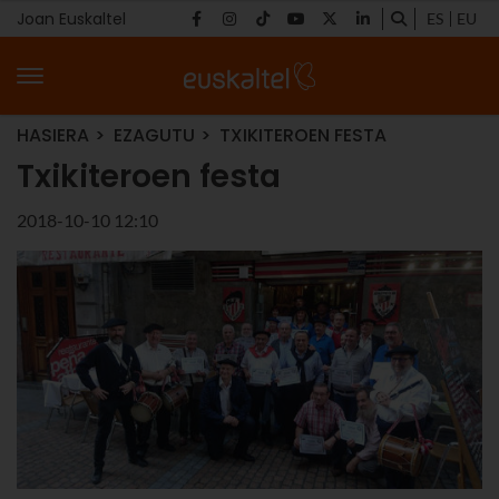
Joan Euskaltel
ES
EU
HASIERA
EZAGUTU
TXIKITEROEN FESTA
Txikiteroen festa
2018-10-10 12:10