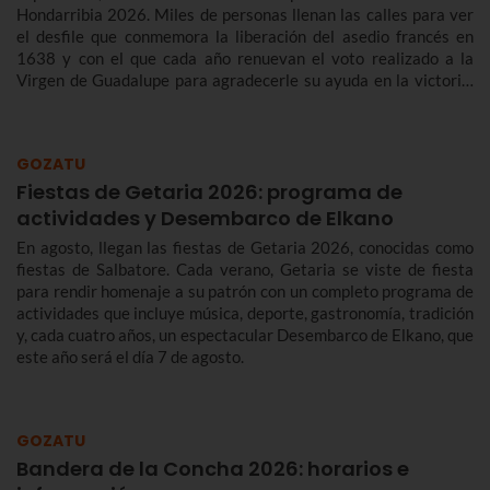
Hondarribia 2026. Miles de personas llenan las calles para ver
el desfile que conmemora la liberación del asedio francés en
1638 y con el que cada año renuevan el voto realizado a la
Virgen de Guadalupe para agradecerle su ayuda en la victoria.
Te contamos más sobre el origen y el desfile del Alarde de
Hondarribia 2026 y el programa de fiestas de Hondarribia
2026. Toma nota porque las fiestas son del 4 al 10 de
GOZATU
septiembre.
Fiestas de Getaria 2026: programa de
actividades y Desembarco de Elkano
En agosto, llegan las fiestas de Getaria 2026, conocidas como
fiestas de Salbatore. Cada verano, Getaria se viste de fiesta
para rendir homenaje a su patrón con un completo programa de
actividades que incluye música, deporte, gastronomía, tradición
y, cada cuatro años, un espectacular Desembarco de Elkano, que
este año será el día 7 de agosto.
GOZATU
Bandera de la Concha 2026: horarios e