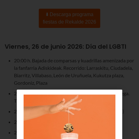
⬇️ Descarga programa
fiestas de Rekalde 2026
Viernes, 26 de junio 2026:
Día del LGBTI
20:00 h. Bajada de comparsas y kuadrillas amenizada por
la fanfarria Adiskideak. Recorrido: Larraskitu, Ciudadela,
Biarritz, Villabaso, León de Uruñuela, Kukutza plaza,
Gordoniz, Plaza
21:15 h. Pregón de fiestas a cargo de Fernando Ortega.
Txupinazo y apertura de txosnas.
21:30 h. Drag Gala de Rekalde (House of Basqueers)
23:30 h. Toro de fuego
23:45 h. Dj Sukha & Dj May O'naisse