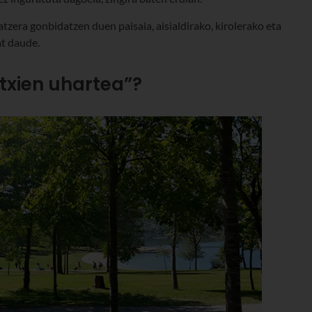
tzera gonbidatzen duen paisaia, aisialdirako, kirolerako eta
t daude.
txien uhartea”?