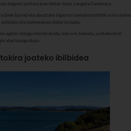
doan dagoen portura joan behar duzu, Langara Ganboara.
a (biak barne) eta abuztuko bigarren hamabostalditik urrira baino
i antolatu eta baimenduen bidez ez bada.
 zin egiten dizugu merezi duela; izan ere, bainatu, uretako kirol
gin ahal izango duzu.
okira joateko ibilbidea