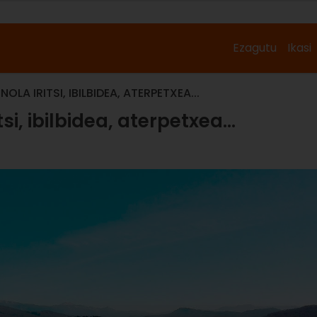
Ezagutu
Ikasi
LA IRITSI, IBILBIDEA, ATERPETXEA...
si, ibilbidea, aterpetxea...