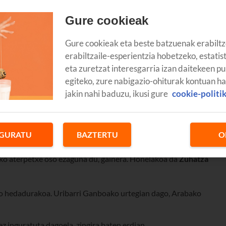
Gure cookieak
Gure cookieak eta beste batzuenak erabiltz
erabiltzaile-esperientzia hobetzeko, estatis
eta zuretzat interesgarria izan daitekeen pu
egiteko, zure nabigazio-ohiturak kontuan h
jakin nahi baduzu, ikusi gure
cookie-politi
GURATU
BAZTERTU
O
e berezienetako bat
. Zuhatza da, naturaz gozatzeko edo kirola
ko aterpetxe oso ezaguna du, gainera. Honelakoa da
Zuhatza
o hedadurakoa. Uribarri Ganboako urtegian dago, Arabako
z inguratuta dagoela, zingira baten erdian.