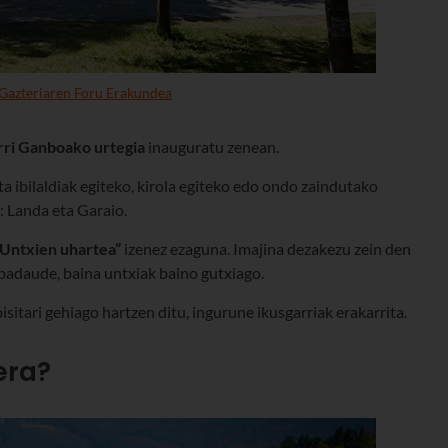
Gazteriaren Foru Erakundea
rri Ganboako urtegia
inauguratu zenean.
a ibilaldiak egiteko, kirola egiteko edo ondo zaindutako
 Landa eta Garaio.
Untxien uhartea”
izenez ezaguna. Imajina dezakezu zein den
e badaude, baina untxiak baino gutxiago.
sitari gehiago hartzen ditu, ingurune ikusgarriak erakarrita.
era?