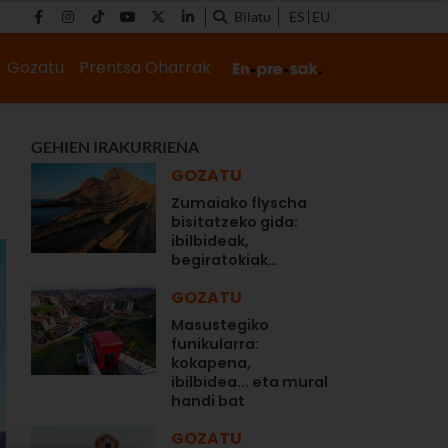
Bilatu
ES
EU
Gozatu
Prentsa Oharrak
GEHIEN IRAKURRIENA
GOZATU
Zumaiako flyscha
bisitatzeko gida:
ibilbideak,
begiratokiak…
GOZATU
Masustegiko
funikularra:
kokapena,
ibilbidea... eta mural
handi bat
GOZATU