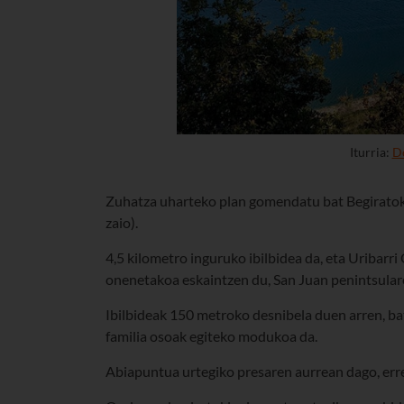
Iturria:
Do
Zuhatza uharteko plan gomendatu bat Begiratokik
zaio).
4,5 kilometro inguruko ibilbidea da, eta Uribarr
onenetakoa eskaintzen du, San Juan penintsulare
Ibilbideak 150 metroko desnibela duen arren, bat
familia osoak egiteko modukoa da.
Abiapuntua urtegiko presaren aurrean dago, err