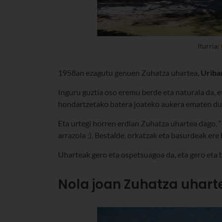
Iturria:
1958an ezagutu genuen Zuhatza uhartea,
Uriba
Inguru guztia oso eremu berde eta naturala da, et
hondartzetako batera joateko aukera ematen du:
Eta urtegi horren erdian Zuhatza uhartea dago, “
arrazoia ;). Bestalde, orkatzak eta basurdeak er
Uharteak gero eta ospetsuagoa da, eta gero eta bi
Nola joan Zuhatza uhart