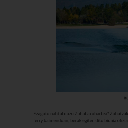
It
Ezagutu nahi al duzu Zuhatza uhartea? Zuhatzak 
ferry baimenduan; berak egiten ditu bidaia ofizi