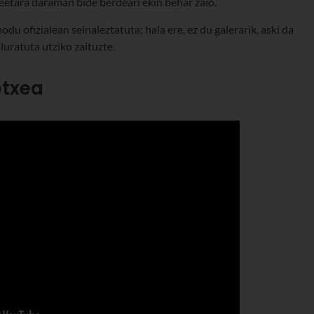
eetara daraman bide berdeari ekin behar zaio.
du ofizialean seinaleztatuta; hala ere, ez du galerarik, aski da
iluratuta utziko zaituzte.
etxea