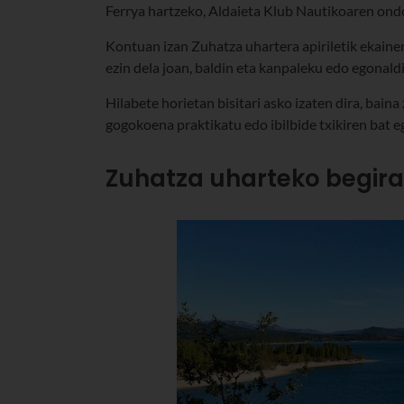
Ferrya hartzeko, Aldaieta Klub Nautikoaren on
Kontuan izan Zuhatza uhartera apiriletik ekainer
ezin dela joan, baldin eta kanpaleku edo egonald
Hilabete horietan bisitari asko izaten dira, baina
gogokoena praktikatu edo ibilbide txikiren bat e
Zuhatza uharteko begirat