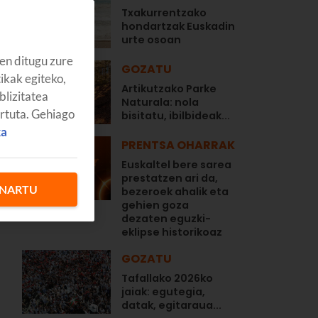
Txakurrentzako
hondartzak Euskadin
urte osoan
en ditugu zure
GOZATU
tikak egiteko,
Artikutzako Parke
blizitatea
Naturala: nola
artuta. Gehiago
bisitatu, ibilbideak...
ka
PRENTSA OHARRAK
Euskaltel bere sarea
prestatzen ari da,
NARTU
bezeroek ahalik eta
gehien goza
dezaten eguzki-
eklipse historikoaz
GOZATU
Tafallako 2026ko
jaiak: egutegia,
datak, egitaraua...