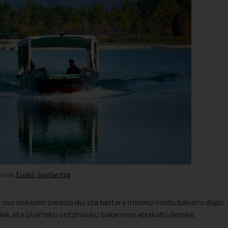
urria:
Eusko Jaurlaritza
oso kokapen berezia du, eta bertara iristeko modu bakarra dago:
alak, eta uharteko ontziraleku bakarrean atrakatu dezake.