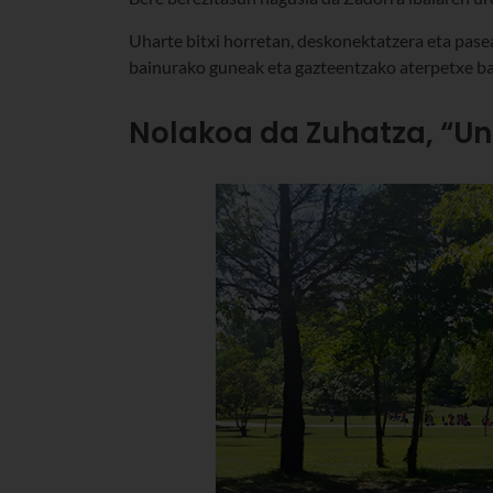
Uharte bitxi horretan, deskonektatzera eta pasea
bainurako guneak eta gazteentzako aterpetxe ba
Nolakoa da Zuhatza, “Un