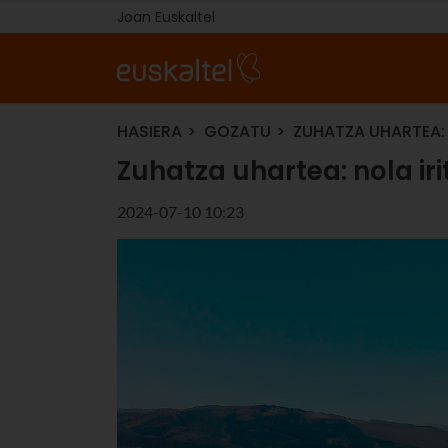
Joan Euskaltel
HASIERA
GOZATU
ZUHATZA UHARTEA: NO
Zuhatza uhartea: nola irit
2024-07-10 10:23