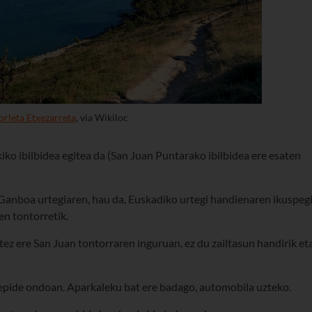
rleta Etxezarreta
, via Wikiloc
o ibilbidea egitea da (San Juan Puntarako ibilbidea ere esaten
i Ganboa urtegiaren, hau da, Euskadiko urtegi handienaren ikuspeg
n tontorretik.
ez ere San Juan tontorraren inguruan, ez du zailtasun handirik et
epide ondoan. Aparkaleku bat ere badago, automobila uzteko.