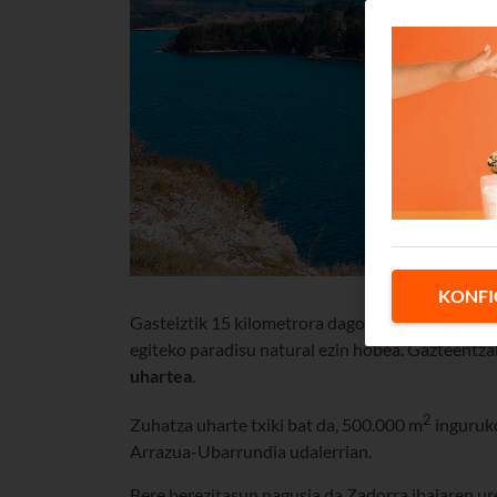
KONFI
Gasteiztik 15 kilometrora dago
Euskadiko uhart
egiteko paradisu natural ezin hobea. Gazteentza
uhartea
.
2
Zuhatza uharte txiki bat da, 500.000 m
inguruk
Arrazua-Ubarrundia udalerrian.
Bere berezitasun nagusia da Zadorra ibaiaren ure