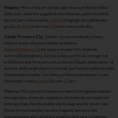
Magisto.
Hiru urrats errazetan, egin itxura profesionaleko
bideo bat: aukeratu argazkiak edo bideoak, aukeratu estilo
bat eta jarri soinu-banda.
Magisto
k egingo dizu gainerako
guztia.
Android
erako eta
iOS
erako bertsioak ditu.
Adobe Premiere Clip.
Adobe-ren bermea doako bideo-
editore doako eta oso erabilerraz batean.
Adobe Premiere Clip
ek aukera ematen dizu bideoak
automatikoki egiteko, bai eta aukera aurreratu osoago bat
erabiltzeko ere. Arrastatu eta ordenatu klipak, ebaki behar ez
duzuna, doitu argia eta trantsizioak, jarri kamera geldoan edo
sinkronizatu musika; hori dena, profesionala bazina bezala.
Deskargatu orain
Android
en edo
iOS
en.
Filmora.
Hiru pausotan bideo oso berezi bat egiteko aukera
emango dizu. Aukeratu argazkiak eta bideoak zure galerian
edo inportatu Facebooketik edo Instagrametik; eman nahi
duzun forma txantiloi, musika, iragazki, izenburu eta
trantsizioekin, eta partekatu emaitza zure sare sozialetan.