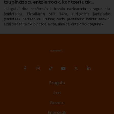
txupinazoa, entzierroak, kontzertuak…
Jai gutxi dira sanferminak bezain nazioarteko, ezagun eta
jendetsuak. Uztailaren 6tik 14ra, zuri-gorriz jantzitako
jendetzak hartzen du Iruñea, ondo pasatzeko helburuarekin.
Ezin dira falta txupinazoa, a eta, nola ez, entzierro ezagunak.
Ezagutu
Ikasi
Gozatu
Enpresak