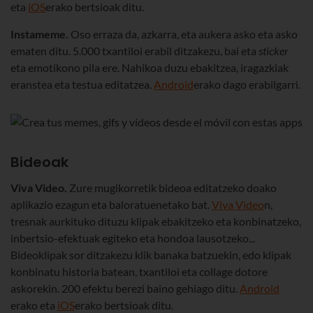
eta
iOS
erako bertsioak ditu.
Instameme.
Oso erraza da, azkarra, eta aukera asko eta asko
ematen ditu. 5.000 txantiloi erabil ditzakezu, bai eta
sticker
eta emotikono pila ere. Nahikoa duzu ebakitzea, iragazkiak
eranstea eta testua editatzea.
Android
erako dago erabilgarri.
Bideoak
Viva Video.
Zure mugikorretik bideoa editatzeko doako
aplikazio ezagun eta baloratuenetako bat.
Viva Video
n,
tresnak aurkituko dituzu klipak ebakitzeko eta konbinatzeko,
inbertsio-efektuak egiteko eta hondoa lausotzeko...
Bideoklipak sor ditzakezu klik banaka batzuekin, edo klipak
konbinatu historia batean, txantiloi eta collage dotore
askorekin. 200 efektu berezi baino gehiago ditu.
Android
erako eta
iOS
erako bertsioak ditu.