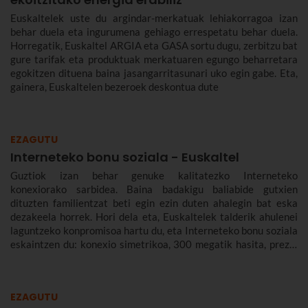
Euskaltelek uste du argindar-merkatuak lehiakorragoa izan
behar duela eta ingurumena gehiago errespetatu behar duela.
Horregatik, Euskaltel ARGIA eta GASA sortu dugu, zerbitzu bat
gure tarifak eta produktuak merkatuaren egungo beharretara
egokitzen dituena baina jasangarritasunari uko egin gabe. Eta,
gainera, Euskaltelen bezeroek deskontua dute
EZAGUTU
Interneteko bonu soziala - Euskaltel
Guztiok izan behar genuke kalitatezko Interneteko
konexiorako sarbidea. Baina badakigu baliabide gutxien
dituzten familientzat beti egin ezin duten ahalegin bat eska
dezakeela horrek. Hori dela eta, Euskaltelek talderik ahulenei
laguntzeko konpromisoa hartu du, eta Interneteko bonu soziala
eskaintzen du: konexio simetrikoa, 300 megatik hasita, prezio
murriztuan eta denbora-eperik gabe.
EZAGUTU