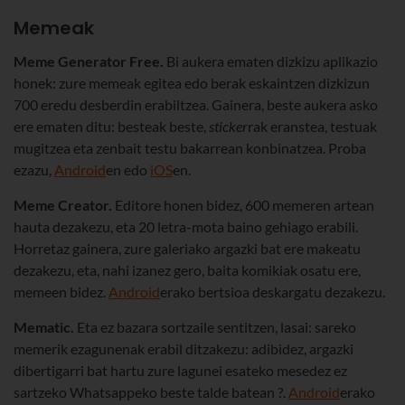
Memeak
Meme Generator Free.
Bi aukera ematen dizkizu aplikazio
honek: zure memeak egitea edo berak eskaintzen dizkizun
700 eredu desberdin erabiltzea. Gainera, beste aukera asko
ere ematen ditu: besteak beste,
sticker
rak eranstea, testuak
mugitzea eta zenbait testu bakarrean konbinatzea. Proba
ezazu,
Android
en edo
iOS
en.
Meme Creator.
Editore honen bidez, 600 memeren artean
hauta dezakezu, eta 20 letra-mota baino gehiago erabili.
Horretaz gainera, zure galeriako argazki bat ere makeatu
dezakezu, eta, nahi izanez gero, baita komikiak osatu ere,
memeen bidez.
Android
erako bertsioa deskargatu dezakezu.
Mematic.
Eta ez bazara sortzaile sentitzen, lasai: sareko
memerik ezagunenak erabil ditzakezu: adibidez, argazki
dibertigarri bat hartu zure lagunei esateko mesedez ez
sartzeko Whatsappeko beste talde batean ?.
Android
erako