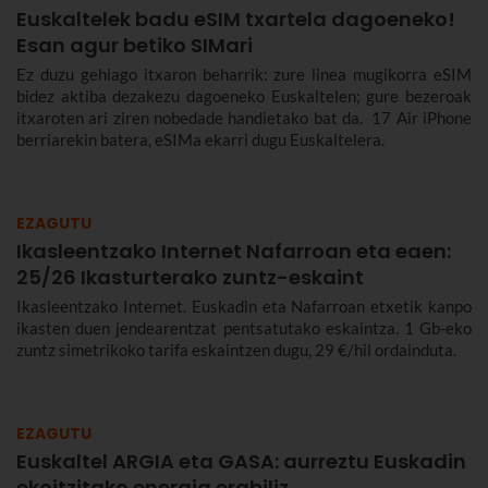
Euskaltelek badu eSIM txartela dagoeneko!
Esan agur betiko SIMari
Ez duzu gehiago itxaron beharrik: zure linea mugikorra eSIM
bidez aktiba dezakezu dagoeneko Euskaltelen; gure bezeroak
itxaroten ari ziren nobedade handietako bat da. 17 Air iPhone
berriarekin batera, eSIMa ekarri dugu Euskaltelera.
EZAGUTU
Ikasleentzako Internet Nafarroan eta eaen:
25/26 Ikasturterako zuntz-eskaint
Ikasleentzako Internet. Euskadin eta Nafarroan etxetik kanpo
ikasten duen jendearentzat pentsatutako eskaintza. 1 Gb-eko
zuntz simetrikoko tarifa eskaintzen dugu, 29 €/hil ordainduta.
EZAGUTU
Euskaltel ARGIA eta GASA: aurreztu Euskadin
ekoitzitako energia erabiliz