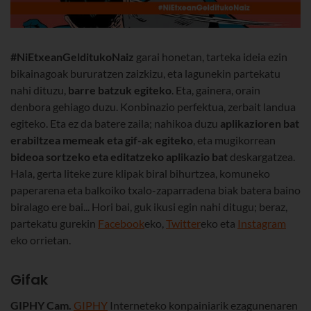
#NiEtxeanGelditukoNaiz
garai honetan, tarteka ideia ezin
bikainagoak bururatzen zaizkizu, eta lagunekin partekatu
nahi dituzu,
barre batzuk egiteko
. Eta, gainera, orain
denbora gehiago duzu. Konbinazio perfektua, zerbait landua
egiteko. Eta ez da batere zaila; nahikoa duzu
aplikazioren bat
erabiltzea memeak eta gif-ak egiteko
, eta mugikorrean
bideoa sortzeko eta editatzeko aplikazio bat
deskargatzea.
Hala, gerta liteke zure klipak biral bihurtzea, komuneko
paperarena eta balkoiko txalo-zaparradena biak batera baino
biralago ere bai... Hori bai, guk ikusi egin nahi ditugu; beraz,
partekatu gurekin
Facebook
eko,
Twitter
eko eta
Instagram
eko orrietan.
Gifak
GIPHY Cam.
GIPHY
Interneteko konpainiarik ezagunenaren