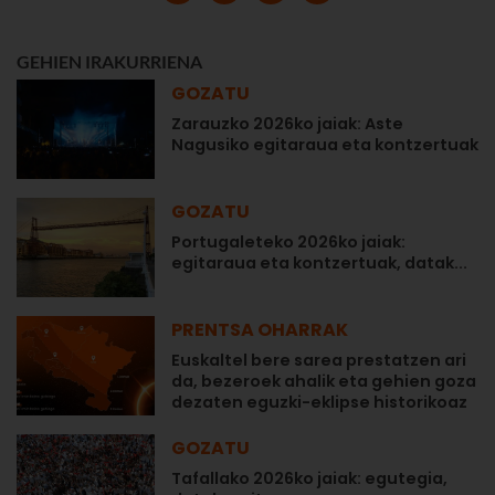
GEHIEN IRAKURRIENA
GOZATU
Zarauzko 2026ko jaiak: Aste
Nagusiko egitaraua eta kontzertuak
GOZATU
Portugaleteko 2026ko jaiak:
egitaraua eta kontzertuak, datak...
PRENTSA OHARRAK
Euskaltel bere sarea prestatzen ari
da, bezeroek ahalik eta gehien goza
dezaten eguzki-eklipse historikoaz
GOZATU
Tafallako 2026ko jaiak: egutegia,