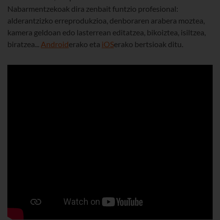
Nabarmentzekoak dira zenbait funtzio profesional:
alderantzizko erreprodukzioa, denboraren arabera moztea,
kamera geldoan edo lasterrean editatzea, bikoiztea, isiltzea,
biratzea...
Android
erako eta
iOS
erako bertsioak ditu.