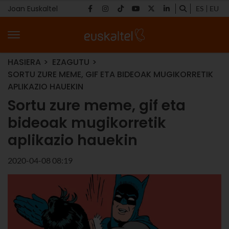
Joan Euskaltel
ES
EU
HASIERA
EZAGUTU
SORTU ZURE MEME, GIF ETA BIDEOAK MUGIKORRETIK
APLIKAZIO HAUEKIN
Sortu zure meme, gif eta
bideoak mugikorretik
aplikazio hauekin
2020-04-08 08:19