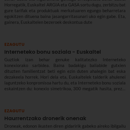
Horregatik, Euskaltel ARGIA eta GASA sortu dugu, zerbitzu bat
gure tarifak eta produktuak merkatuaren egungo beharretara
egokitzen dituena baina jasangarritasunari uko egin gabe. Eta,
gainera, Euskaltelen bezeroek deskontua dute
EZAGUTU
Interneteko bonu soziala - Euskaltel
Guztiok izan behar genuke kalitatezko Interneteko
konexiorako sarbidea. Baina badakigu baliabide gutxien
dituzten familientzat beti egin ezin duten ahalegin bat eska
dezakeela horrek. Hori dela eta, Euskaltelek talderik ahulenei
laguntzeko konpromisoa hartu du, eta Interneteko bonu soziala
eskaintzen du: konexio simetrikoa, 300 megatik hasita, prezio
murriztuan eta denbora-eperik gabe.
EZAGUTU
Haurrentzako dronerik onenak
Droneak, edonon ikusten diren gidaririk gabeko aireko ibilgailu