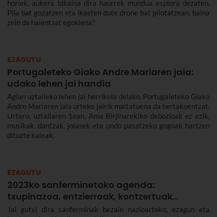
horiek, aukera bikaina dira haurrek mundua esplora dezaten.
Pila bat gozatzen eta ikasten dute drone bat pilotatzean, baina
zein da haientzat egokiena?
EZAGUTU
Portugaleteko Giako Andre Mariaren jaia:
udako lehen jai handia
Agian uztaileko lehen jai herrikoia delako, Portugaleteko Giako
Andre Mariaren jaia urteko jairik maitatuena da bertakoentzat.
Urtero, uztailaren 1ean, Ama Birjinarekiko debozioak ez ezik,
musikak, dantzak, jolasek eta ondo pasatzeko gogoak hartzen
dituzte kaleak.
EZAGUTU
2023ko sanferminetako agenda:
txupinazoa, entzierroak, kontzertuak…
Jai gutxi dira sanferminak bezain nazioarteko, ezagun eta