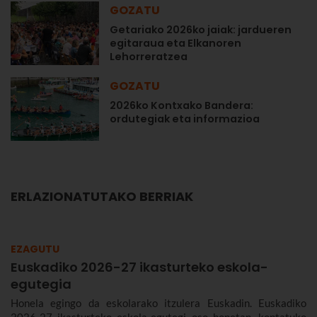
GOZATU
Getariako 2026ko jaiak: jardueren
egitaraua eta Elkanoren
Lehorreratzea
GOZATU
2026ko Kontxako Bandera:
ordutegiak eta informazioa
ERLAZIONATUTAKO BERRIAK
EZAGUTU
Euskadiko 2026-27 ikasturteko eskola-
egutegia
Honela egingo da eskolarako itzulera Euskadin. Euskadiko
2026-27 ikasturteko eskola-egutegi oso honetan, kontatuko