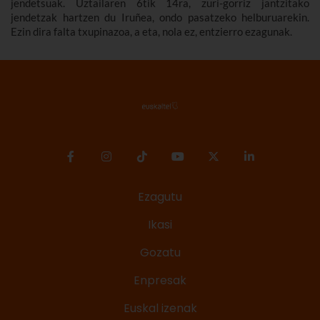
jendetsuak. Uztailaren 6tik 14ra, zuri-gorriz jantzitako
jendetzak hartzen du Iruñea, ondo pasatzeko helburuarekin.
Ezin dira falta txupinazoa, a eta, nola ez, entzierro ezagunak.
Ezagutu
Ikasi
Gozatu
Enpresak
Euskal izenak