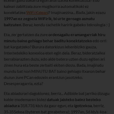
etxean gailu bakarra egon ahal izatea konektatuta? Edo
kalean zabiltzala zure mugikorra automatikoki ez
konektatzea
WiFi Kalean
i? Imajinaezina... Bada, jakin ezazu
1997an ez zegoela WiFirik, bi urte geroago asmatu
baitzuten
. Beraz, kendu cachetik haririk gabeko teknologia ;-)
Eta, zer gertatzen da zure
ordenagailu eramangarriak hiru
minutu baino gehiago behar baditu konektatzeko
edo orri
bat kargatzeko? Burura datorkizun lehenbiziko gauza,
Internetekiko konexioa eten egin dela. Beraz, bideratzailea
berrabiarazten duzu, edo alde batera uzten duzu egiten ari
zinen hura eta beste zerbaiti ekiten diozu. Bada, imajinatu
mundu bat non MINUTU BAT baino gehiago itxaron behar
duzun zure PCan edozein erantzun jasotzeko.
Desesperagarria, ezta?
Eta abiadurari dagokionez, berriz... Adibide bat jarriko dizugu:
kable-modemaren bidez
datuak jaisteko batez besteko
abiadura
318.731 kb/s da gaur egun, eta
igotzekoa
, berriz,
35.355ekoa (byteren bat gorabehera); 1997an, 56 kb/s-koa