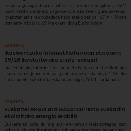
Ez duzu gehiago itxaron beharrik: zure linea mugikorra eSIM
bidez aktiba dezakezu dagoeneko Euskaltelen; gure bezeroak
itxaroten ari ziren nobedade handietako bat da. 17 Air iPhone
berriarekin batera, eSIMa ekarri dugu Euskaltelera.
EZAGUTU
Ikasleentzako Internet Nafarroan eta eaen:
25/26 Ikasturterako zuntz-eskaint
Ikasleentzako Internet. Euskadin eta Nafarroan etxetik kanpo
ikasten duen jendearentzat pentsatutako eskaintza. 1 Gb-eko
zuntz simetrikoko tarifa eskaintzen dugu, 29 €/hil ordainduta.
EZAGUTU
Euskaltel ARGIA eta GASA: aurreztu Euskadin
ekoitzitako energia erabiliz
Euskaltelek uste du argindar-merkatuak lehiakorragoa izan
behar duela eta ingurumena gehiago errespetatu behar duela.