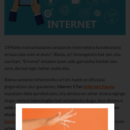
1990eko hamarkadaren amaieran Internetera konektatzea
erraza zela uste al duzu? JBada, ez! Amesgaizto bat zen, eta,
sarritan, "Errorea" ematen zuen, edo garrasika hasten zen
ama, dei bat egin behar zuela eta.
Baina sarearen lehenbiziko urrats haiek ez dituzula
gogoratzen ziur gaudenez,
hilaren 17an
Internet Eguna
ospatzen dela aprobetxatu, eta denboran zehar atzera egingo
dugu;
revival
teknologiko bat antolatuko dugu, ikus dezazun
nola aldatu den
azken bi hamarkada hauetan
nabigatzeko
eta konektatzeko modua
. Zurekin batera joango gara
Backstreet Boys
taldeak
Everybody
lehenbizikoz abestu zuen
urtera, bai eta
Titanic
filma estreinatu zenera ere, hots,