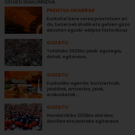
GEHIEN IRAKURRIENA
PRENTSA OHARRAK
Euskaltel bere sarea prestatzen ari
da, bezeroek ahalik eta gehien goza
dezaten eguzki-eklipse historikoaz
GOZATU
Tafallako 2026ko jaiak: egutegia,
datak, egitaraua...
GOZATU
Euskadiko agenda: kontzertuak,
jaialdiak, antzerkia, jaiak,
erakusketak…
GOZATU
Hondarribiko 2026ko alardea:
desfilea eta jaietako egitaraua