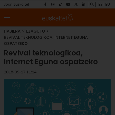
Joan Euskaltel
ES
EU
HASIERA
EZAGUTU
REVIVAL TEKNOLOGIKOA, INTERNET EGUNA
OSPATZEKO
Revival teknologikoa,
Internet Eguna ospatzeko
2018-05-17 11:14