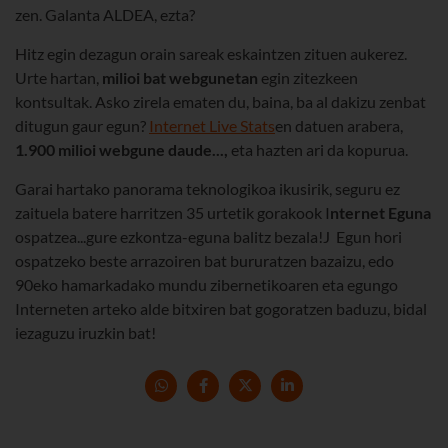
zen. Galanta ALDEA, ezta?
Hitz egin dezagun orain sareak eskaintzen zituen aukerez.
Urte hartan,
milioi bat webgunetan
egin zitezkeen
kontsultak. Asko zirela ematen du, baina, ba al dakizu zenbat
ditugun gaur egun?
Internet Live Stats
en datuen arabera,
1.900 milioi webgune daude...,
eta hazten ari da kopurua.
Garai hartako panorama teknologikoa ikusirik, seguru ez
zaituela batere harritzen 35 urtetik gorakook I
nternet Eguna
ospatzea...gure ezkontza-eguna balitz bezala!J Egun hori
ospatzeko beste arrazoiren bat bururatzen bazaizu, edo
90eko hamarkadako mundu zibernetikoaren eta egungo
Interneten arteko alde bitxiren bat gogoratzen baduzu, bidal
iezaguzu iruzkin bat!