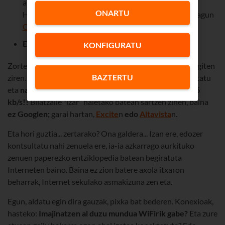
antzekoak entzuten ziren (hitz egingo dugu, Friki
ONARTU
Harrotasunaren Egunean, robot horretaz eta bere lagun
C3PO
z).
Eta itxaron egin behar zen...
KONFIGURATU
Zorte pixka batekin, konexioa ezarri eta soinuak isildu egiten
BAZTERTU
ziren. Eta lortzen bazenuen urrats guztiak egitea, konektatu
eta
nabigatzen hasten zinen, izugarrizko abiaduran: 56
kb/s!!
Bilatzaile "izar" haietako batean sartzen zinen, baina
ez Googlen;
garai hartan,
Excite
n
edo
Altavista
n.
Eta hori guztia... zertarako? Ona galdera... Izan ere, edozer
kontsultatu nahi zenuela ere, ia-ia azkarrago aurkituko
zenuen paperezko entziklopedia batean begiratuta
Interneten baino. Baina ez zion batere axola itxaron
beharrak, Internet sekulako asmakizuna zen eta.
Egun, aldatu egin dira gauzak, pixka bat bederen. Konexioak,
hasteko:
Imajinatzen al duzu mundua WiFirik gabe?
Eta zure