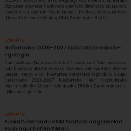
dizugu zer egunetan hasiko eta amaituko diren eskolak eta noiz
izango diren oporrak eta jaiegunak, heziketa-ziklo guztietan
(Haur eta Lehen Hezkuntza, DBH, Batxilergoa eta LH).
EZAGUTU
Nafarroako 2026-2027 ikasturteko eskola-
egutegia
Noiz hasiko da Nafarroan 2026-27 ikasturtea? Noiz hasiko eta
noiz bukatuko dituzte eskolak ikasleek? Zer oporraldi eta zer
jaiegun izango dira? Ikasturtea antolatzen lagunduko dizugu
Nafarroako 2026-2027 ikasturteko Haur Hezkuntzako
bigarren zikloko, Lehen Hezkuntzako, DBHko, Batxilergoko eta
LHko egutegiarekin.
EZAGUTU
Euskaltelek badu eSIM txartela dagoeneko!
Esan agur betiko SIMari