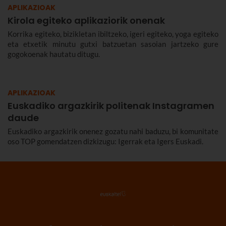
APLIKAZIOAK
Kirola egiteko aplikaziorik onenak
Korrika egiteko, bizikletan ibiltzeko, igeri egiteko, yoga egiteko
eta etxetik minutu gutxi batzuetan sasoian jartzeko gure
gogokoenak hautatu ditugu.
APLIKAZIOAK
Euskadiko argazkirik politenak Instagramen
daude
Euskadiko argazkirik onenez gozatu nahi baduzu, bi komunitate
oso TOP gomendatzen dizkizugu: Igerrak eta Igers Euskadi.