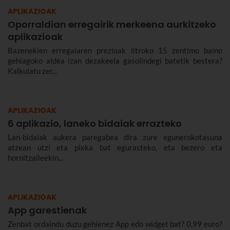
APLIKAZIOAK
Oporraldian erregairik merkeena aurkitzeko
aplikazioak
Bazenekien erregaiaren prezioak litroko 15 zentimo baino
gehiagoko aldea izan dezakeela gasolindegi batetik bestera?
Kalkulatu zer...
APLIKAZIOAK
6 aplikazio, laneko bidaiak errazteko
Lan-bidaiak aukera paregabea dira zure egunerokotasuna
atzean utzi eta pixka bat egurasteko, eta bezero eta
hornitzaileekin...
APLIKAZIOAK
App garestienak
Zenbat ordaindu duzu gehienez App edo widget bat? 0,99 euro?