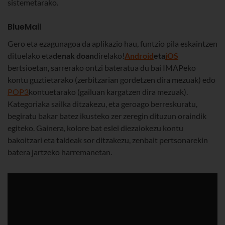
sistemetarako.
BlueMail
Gero eta ezagunagoa da aplikazio hau, funtzio pila eskaintzen
dituelako eta
denak doan
direlako!
Android
eta
iOS
bertsioetan, sarrerako ontzi bateratua du bai IMAPeko
kontu guztietarako (zerbitzarian gordetzen dira mezuak) edo
POP3
kontuetarako (gailuan kargatzen dira mezuak).
Kategoriaka sailka ditzakezu, eta geroago berreskuratu,
begiratu bakar batez ikusteko zer zeregin dituzun oraindik
egiteko. Gainera, kolore bat eslei diezaiokezu kontu
bakoitzari eta taldeak sor ditzakezu, zenbait pertsonarekin
batera jartzeko harremanetan.