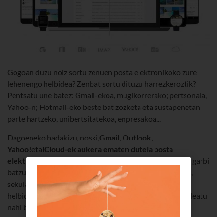
Gogoan duzu noiz sortu zenuen posta elektronikoko zure
lehenengo helbidea? Zenbat sortu dituzu harrezkeroztik?
Pentsatu une batez: Gmail-ekoa, mugikorrerako; pertsonala,
Yahoo-n; Hotmail-eko beste bat zozketa eta sustapenetan
parte hartzeko, unibertsitatekoa, enpresakoa...
Dagoeneko badakizu, noski,
Gmail, Outlook,
Yahoo!
eta
iCloud-ek aukera ematen dutela posta
elektronikoko zenbait kontu bateratzeko
, baina muga garbi
batzuk dituzte eta, gainera, ez dira oso intuitiboak. Bada,
sekulako nahaste-borrastea baduzu hainbeste posta-
helbideren artean eta denak aplikazio beraren bidez kudeatu
nahi badituzu, jarraitu irakurtzen ????