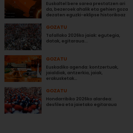
Euskaltel bere sarea prestatzen ari
da, bezeroek ahalik eta gehien goza
dezaten eguzki-eklipse historikoaz
GOZATU
Tafallako 2026ko jaiak: egutegia,
datak, egitaraua...
GOZATU
Euskadiko agenda: kontzertuak,
jaialdiak, antzerkia, jaiak,
erakusketak…
GOZATU
Hondarribiko 2026ko alardea:
desfilea eta jaietako egitaraua