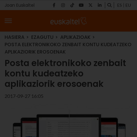
Joan Euskaltel
ES
EU
HASIERA
EZAGUTU
APLIKAZIOAK
POSTA ELEKTRONIKOKO ZENBAIT KONTU KUDEATZEKO
APLIKAZIORIK EROSOENAK
Posta elektronikoko zenbait
kontu kudeatzeko
aplikaziorik erosoenak
2017-09-27 16:05