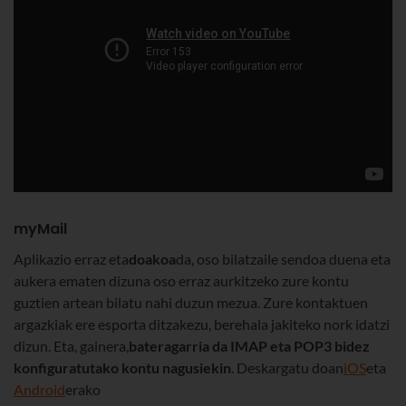
myMail
Aplikazio erraz eta
doakoa
da, oso bilatzaile sendoa duena eta
aukera ematen dizuna oso erraz aurkitzeko zure kontu
guztien artean bilatu nahi duzun mezua. Zure kontaktuen
argazkiak ere esporta ditzakezu, berehala jakiteko nork idatzi
dizun. Eta, gainera,
bateragarria da IMAP eta POP3 bidez
konfiguratutako kontu nagusiekin
. Deskargatu doan
iOS
eta
Android
erako