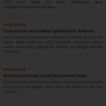
4,99 euro? Agian bai, ezta? Aplikazioak duen
erabilgarritasunaren araberakoa...
APLIKAZIOAK
Podcastak entzuteko aplikaziorik onenak
Ederra litzateke Euskaltelen telebistaren antzeko zerbitzu bat
izatea, baina audiorako, ezta? Denetarik entzuteko aukera
izatea: irratsaioak, ingelesezko eskolak, coachingari buruzko
hitzaldiak...
APLIKAZIOAK
Ikasi hizkuntzak smartphonea erabiliz
Euskaltel blogen hizkuntzak ikasteko aplikaziorik onenak bildu
ditugu zure smartphonari esker azkar eta modu errezean ikas
dezazun.