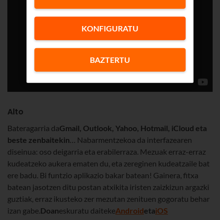
KONFIGURATU
BAZTERTU
Alto
Bateragarria da
Gmail, Outlook, Yahoo, Hotmail, iCloud eta
beste zenbaitekin
… Nabarmentzekoa da interfazearen
diseinua: oso deigarria eta erabilerraza. Mezuak erraz-erraz
kudeatzeko aukera ematen du, eta zereginen kudeatzaile bat
ere badu. Bi funtzio aplikazio bakar batean! Gainera, fitxa
batean jasotzen ditu postan atxikita iristen zaizkizun argazki
guztiak, erraz ikusteko zer mezutan zenituen gogoratu behar
izan gabe.
Doan
eskuratu daiteke
Android
eta
iOS