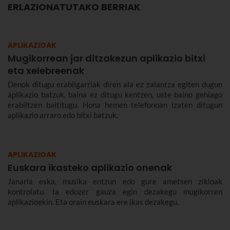
ERLAZIONATUTAKO BERRIAK
APLIKAZIOAK
Mugikorrean jar ditzakezun aplikazio bitxi
eta xelebreenak
Denok ditugu erabilgarriak diren ala ez zalantza egiten dugun
aplikazio batzuk, baina ez ditugu kentzen, uste baino gehiago
erabiltzen baititugu. Hona hemen telefonoan izaten ditugun
aplikazio arraro edo bitxi batzuk.
APLIKAZIOAK
Euskara ikasteko aplikazio onenak
Janaria eska, musika entzun edo gure ametsen zikloak
kontrolatu. Ia edozer gauza egin dezakegu mugikorren
aplikazioekin. Eta orain euskara ere ikas dezakegu.