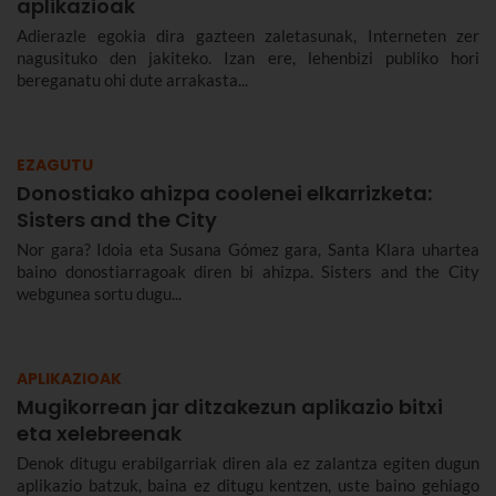
aplikazioak
Adierazle egokia dira gazteen zaletasunak, Interneten zer
nagusituko den jakiteko. Izan ere, lehenbizi publiko hori
bereganatu ohi dute arrakasta...
EZAGUTU
Donostiako ahizpa coolenei elkarrizketa:
Sisters and the City
Nor gara? Idoia eta Susana Gómez gara, Santa Klara uhartea
baino donostiarragoak diren bi ahizpa. Sisters and the City
webgunea sortu dugu...
APLIKAZIOAK
Mugikorrean jar ditzakezun aplikazio bitxi
eta xelebreenak
Denok ditugu erabilgarriak diren ala ez zalantza egiten dugun
aplikazio batzuk, baina ez ditugu kentzen, uste baino gehiago