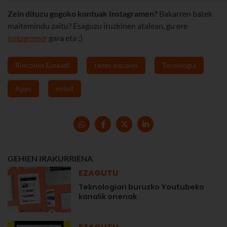
Zein dituzu gogoko kontuak Instagramen?
Bakarren batek
maitemindu zaitu? Esaguzu iruzkinen atalean, gu ere
instagramer
gara eta ;)
Rincones Euskadi
redes sociales
Tecnología
Apps
móvil
GEHIEN IRAKURRIENA
EZAGUTU
Teknologiari buruzko Youtubeko
kanalik onenak