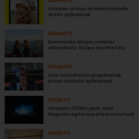
EZAGUTU
Gazteen artean arrakasta handia
duten aplikazioak
EZAGUTU
Donostiako ahizpa coolenei
elkarrizketa: Sisters and the City
EZAGUTU
Zure instrumentu gogokoenak
jotzen ikasteko aplikazioak
GOZATU
Zarauzko 2026ko jaiak: Aste
Nagusiko egitaraua eta kontzertuak
GOZATU