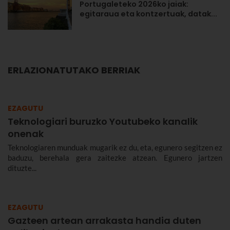
Portugaleteko 2026ko jaiak:
egitaraua eta kontzertuak, datak...
ERLAZIONATUTAKO BERRIAK
EZAGUTU
Teknologiari buruzko Youtubeko kanalik
onenak
Teknologiaren munduak mugarik ez du, eta, egunero segitzen ez
baduzu, berehala gera zaitezke atzean. Egunero jartzen
dituzte...
EZAGUTU
Gazteen artean arrakasta handia duten