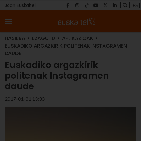
Joan Euskaltel
ES
HASIERA
EZAGUTU
APLIKAZIOAK
EUSKADIKO ARGAZKIRIK POLITENAK INSTAGRAMEN
DAUDE
Euskadiko argazkirik
politenak Instagramen
daude
2017-01-31 13:33