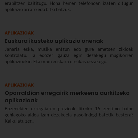
erabiltzen baititugu. Hona hemen telefonoan izaten ditugun
aplikazio arraro edo bitxi batzuk.
APLIKAZIOAK
Euskara ikasteko aplikazio onenak
Janaria eska, musika entzun edo gure ametsen zikloak
kontrolatu. Ia edozer gauza egin dezakegu mugikorren
aplikazioekin. Eta orain euskara ere ikas dezakegu.
APLIKAZIOAK
Oporraldian erregairik merkeena aurkitzeko
aplikazioak
Bazenekien erregaiaren prezioak litroko 15 zentimo baino
gehiagoko aldea izan dezakeela gasolindegi batetik bestera?
Kalkulatu zer...