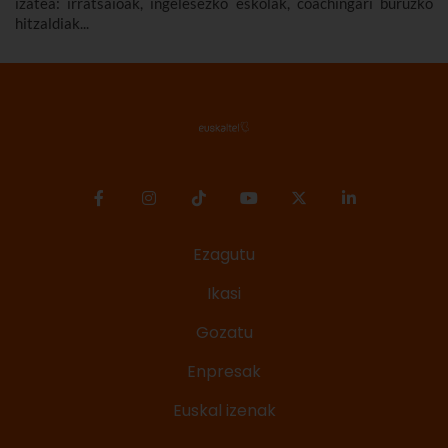
izatea: irratsaioak, ingelesezko eskolak, coachingari buruzko
hitzaldiak...
Ezagutu
Ikasi
Gozatu
Enpresak
Euskal izenak