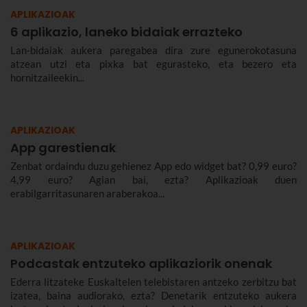
APLIKAZIOAK
6 aplikazio, laneko bidaiak errazteko
Lan-bidaiak aukera paregabea dira zure egunerokotasuna
atzean utzi eta pixka bat egurasteko, eta bezero eta
hornitzaileekin...
APLIKAZIOAK
App garestienak
Zenbat ordaindu duzu gehienez App edo widget bat? 0,99 euro?
4,99 euro? Agian bai, ezta? Aplikazioak duen
erabilgarritasunaren araberakoa...
APLIKAZIOAK
Podcastak entzuteko aplikaziorik onenak
Ederra litzateke Euskaltelen telebistaren antzeko zerbitzu bat
izatea, baina audiorako, ezta? Denetarik entzuteko aukera