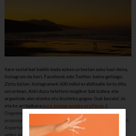
Sare sozial bat baldin bada azken urteetan asko hazi dena,
Instagram da hori. Facebook edo Twitter baino gehiago.
Ziztu bizian, Instagramek 600 milioi erabiltzaile lortu ditu
sei urtean. Aski duzu telefono mugikor bat izatea, eta
argazkiak ateratzeko eta ikusteko gogoa. Guk bezala! Jo
eta ke ari baikara
gure Instagrameko profilean
;)
Dagoeneko baldin baduzu Instagrameko kontu bat,
proposatzen dizugu euskal ukitu bat ematea zure
timeline
ari.
Aspertuta bazaude katutxoez, janari-platerez eta lagunen
selfie
z, eta Euskadiko argazkirik onenez gozatu nahi baduzu,