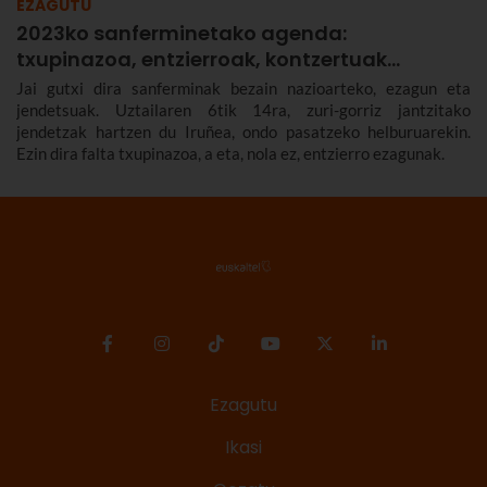
EZAGUTU
2023ko sanferminetako agenda:
txupinazoa, entzierroak, kontzertuak…
Jai gutxi dira sanferminak bezain nazioarteko, ezagun eta
jendetsuak. Uztailaren 6tik 14ra, zuri-gorriz jantzitako
jendetzak hartzen du Iruñea, ondo pasatzeko helburuarekin.
Ezin dira falta txupinazoa, a eta, nola ez, entzierro ezagunak.
Ezagutu
Ikasi