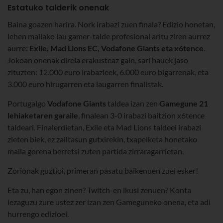
Estatuko talderik onenak
Baina goazen harira. Nork irabazi zuen finala? Edizio honetan,
lehen mailako lau gamer-talde profesional aritu ziren aurrez
aurre:
Exile, Mad Lions EC, Vodafone Giants eta x6tence
.
Jokoan onenak direla erakusteaz gain, sari hauek jaso
zituzten: 12.000 euro irabazleek, 6.000 euro bigarrenak, eta
3.000 euro hirugarren eta laugarren finalistak.
Portugalgo
Vodafone Giants
taldea izan zen
Gamegune 21
lehiaketaren garaile
, finalean 3-0 irabazi baitzion x6tence
taldeari. Finalerdietan, Exile eta Mad Lions taldeei irabazi
zieten biek, ez zailtasun gutxirekin, txapelketa honetako
maila gorena berretsi zuten partida zirraragarrietan.
Zorionak guztioi, primeran pasatu baikenuen zuei esker!
Eta zu, han egon zinen? Twitch-en ikusi zenuen? Konta
iezaguzu zure ustez zer izan zen Gameguneko onena, eta adi
hurrengo edizioei.