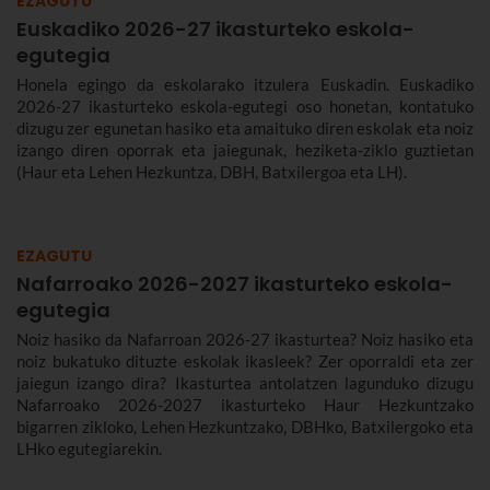
EZAGUTU
Euskadiko 2026-27 ikasturteko eskola-
egutegia
Honela egingo da eskolarako itzulera Euskadin. Euskadiko
2026-27 ikasturteko eskola-egutegi oso honetan, kontatuko
dizugu zer egunetan hasiko eta amaituko diren eskolak eta noiz
izango diren oporrak eta jaiegunak, heziketa-ziklo guztietan
(Haur eta Lehen Hezkuntza, DBH, Batxilergoa eta LH).
EZAGUTU
Nafarroako 2026-2027 ikasturteko eskola-
egutegia
Noiz hasiko da Nafarroan 2026-27 ikasturtea? Noiz hasiko eta
noiz bukatuko dituzte eskolak ikasleek? Zer oporraldi eta zer
jaiegun izango dira? Ikasturtea antolatzen lagunduko dizugu
Nafarroako 2026-2027 ikasturteko Haur Hezkuntzako
bigarren zikloko, Lehen Hezkuntzako, DBHko, Batxilergoko eta
LHko egutegiarekin.