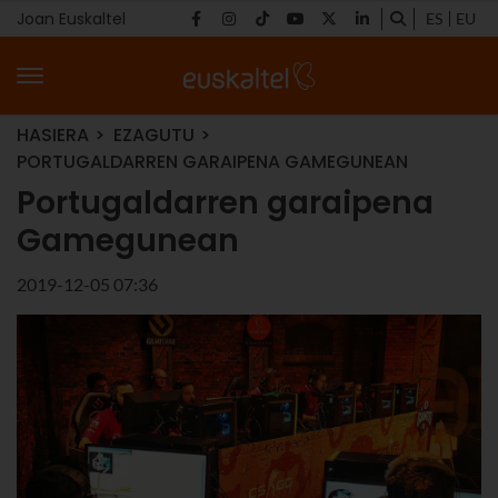
Joan Euskaltel
ES
EU
HASIERA
EZAGUTU
PORTUGALDARREN GARAIPENA GAMEGUNEAN
Portugaldarren garaipena
Gamegunean
2019-12-05 07:36