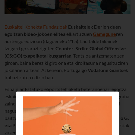
Euskaltel Konekta Fundazioak
Euskaltelek Derion duen
egoitzan bideo-jokoen elitea
elkartu zuen
Gamegune
ren
aurtengo edizioan (dagoeneko 21.a). Lau talde bikainek
izugarri gozarazi ziguten
Counter-Strike Global Offensive
(CS:GO) txapelketa ikusgarrian
. Tentsioa antzematen zen
giroan, baina bereziki giro ona eta kiroltasuna nagusitu ziren
jokalarien artean. Azkenean, Portugalgo
Vodafone Giants
ek
irabazi zuten edizio hau.
Espainiar Estatuko eSports lehiaketa beteranoenari egoitza
eskaintzeko asmoz, Euskaltelen egoitza nagusia eszenografia
zainduarekin girotu zen, bi pantaila handi eta eszenatoki
nagusi bat jarrita, non jokalariek dena eta gehiago eman
baitzuten. Eta han ziren
CS:GO-ko caster onenak, Sergio G.
eta Pitu Herranz
, bideo-jokoetako izarren estrategia guztiak
zuzenean kontatzeko.