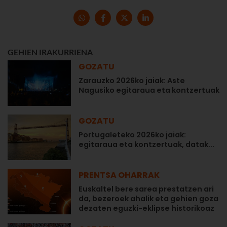
GEHIEN IRAKURRIENA
GOZATU
Zarauzko 2026ko jaiak: Aste
Nagusiko egitaraua eta kontzertuak
GOZATU
Portugaleteko 2026ko jaiak:
egitaraua eta kontzertuak, datak...
PRENTSA OHARRAK
Euskaltel bere sarea prestatzen ari
da, bezeroek ahalik eta gehien goza
dezaten eguzki-eklipse historikoaz