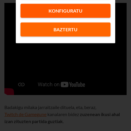
KONFIGURATU
BAZTERTU
Badakigu milaka jarraitzaile dituela, eta, beraz,
Twitch de Gamegune
kanalaren bidez
zuzenean ikusi ahal
izan zituzten partida guztiak
.