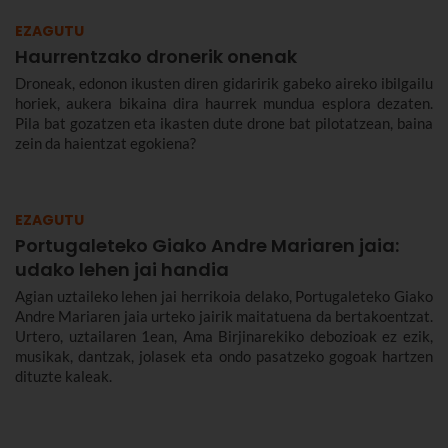
EZAGUTU
Haurrentzako dronerik onenak
Droneak, edonon ikusten diren gidaririk gabeko aireko ibilgailu
horiek, aukera bikaina dira haurrek mundua esplora dezaten.
Pila bat gozatzen eta ikasten dute drone bat pilotatzean, baina
zein da haientzat egokiena?
EZAGUTU
Portugaleteko Giako Andre Mariaren jaia:
udako lehen jai handia
Agian uztaileko lehen jai herrikoia delako, Portugaleteko Giako
Andre Mariaren jaia urteko jairik maitatuena da bertakoentzat.
Urtero, uztailaren 1ean, Ama Birjinarekiko debozioak ez ezik,
musikak, dantzak, jolasek eta ondo pasatzeko gogoak hartzen
dituzte kaleak.