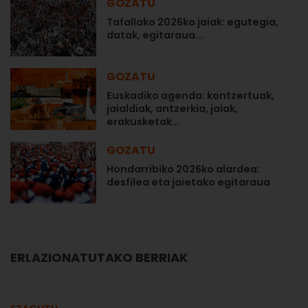
GOZATU
Tafallako 2026ko jaiak: egutegia,
datak, egitaraua...
GOZATU
Euskadiko agenda: kontzertuak,
jaialdiak, antzerkia, jaiak,
erakusketak…
GOZATU
Hondarribiko 2026ko alardea:
desfilea eta jaietako egitaraua
ERLAZIONATUTAKO BERRIAK