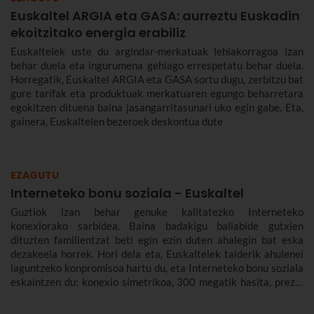
Euskaltel ARGIA eta GASA: aurreztu Euskadin
ekoitzitako energia erabiliz
Euskaltelek uste du argindar-merkatuak lehiakorragoa izan
behar duela eta ingurumena gehiago errespetatu behar duela.
Horregatik, Euskaltel ARGIA eta GASA sortu dugu, zerbitzu bat
gure tarifak eta produktuak merkatuaren egungo beharretara
egokitzen dituena baina jasangarritasunari uko egin gabe. Eta,
gainera, Euskaltelen bezeroek deskontua dute
EZAGUTU
Interneteko bonu soziala - Euskaltel
Guztiok izan behar genuke kalitatezko Interneteko
konexiorako sarbidea. Baina badakigu baliabide gutxien
dituzten familientzat beti egin ezin duten ahalegin bat eska
dezakeela horrek. Hori dela eta, Euskaltelek talderik ahulenei
laguntzeko konpromisoa hartu du, eta Interneteko bonu soziala
eskaintzen du: konexio simetrikoa, 300 megatik hasita, prezio
murriztuan eta denbora-eperik gabe.