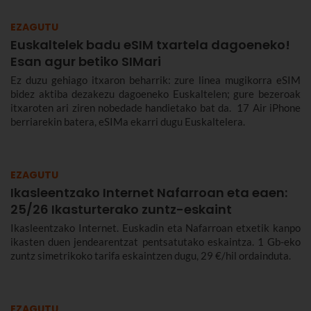
EZAGUTU
Euskaltelek badu eSIM txartela dagoeneko!
Esan agur betiko SIMari
Ez duzu gehiago itxaron beharrik: zure linea mugikorra eSIM
bidez aktiba dezakezu dagoeneko Euskaltelen; gure bezeroak
itxaroten ari ziren nobedade handietako bat da. 17 Air iPhone
berriarekin batera, eSIMa ekarri dugu Euskaltelera.
EZAGUTU
Ikasleentzako Internet Nafarroan eta eaen:
25/26 Ikasturterako zuntz-eskaint
Ikasleentzako Internet. Euskadin eta Nafarroan etxetik kanpo
ikasten duen jendearentzat pentsatutako eskaintza. 1 Gb-eko
zuntz simetrikoko tarifa eskaintzen dugu, 29 €/hil ordainduta.
EZAGUTU