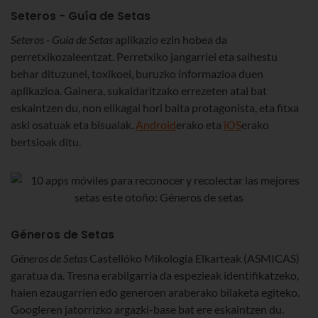
Seteros - Guía de Setas
Seteros - Guía de Setas
aplikazio ezin hobea da
perretxikozaleentzat. Perretxiko jangarriei eta saihestu
behar dituzunei, toxikoei, buruzko informazioa duen
aplikazioa. Gainera, sukaldaritzako errezeten atal bat
eskaintzen du, non elikagai hori baita protagonista, eta fitxa
aski osatuak eta bisualak.
Android
erako eta
iOS
erako
bertsioak ditu.
Géneros de Setas
Géneros de Setas
Castellóko Mikologia Elkarteak (ASMICAS)
garatua da. Tresna erabilgarria da espezieak identifikatzeko,
haien ezaugarrien edo generoen araberako bilaketa egiteko.
Googleren jatorrizko argazki-base bat ere eskaintzen du.