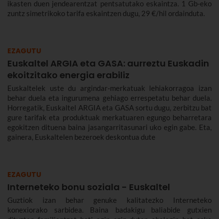
ikasten duen jendearentzat pentsatutako eskaintza. 1 Gb-eko
zuntz simetrikoko tarifa eskaintzen dugu, 29 €/hil ordainduta.
EZAGUTU
Euskaltel ARGIA eta GASA: aurreztu Euskadin
ekoitzitako energia erabiliz
Euskaltelek uste du argindar-merkatuak lehiakorragoa izan
behar duela eta ingurumena gehiago errespetatu behar duela.
Horregatik, Euskaltel ARGIA eta GASA sortu dugu, zerbitzu bat
gure tarifak eta produktuak merkatuaren egungo beharretara
egokitzen dituena baina jasangarritasunari uko egin gabe. Eta,
gainera, Euskaltelen bezeroek deskontua dute
EZAGUTU
Interneteko bonu soziala - Euskaltel
Guztiok izan behar genuke kalitatezko Interneteko
konexiorako sarbidea. Baina badakigu baliabide gutxien