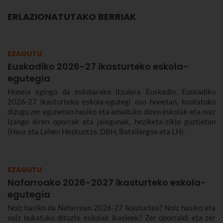
ERLAZIONATUTAKO BERRIAK
EZAGUTU
Euskadiko 2026-27 ikasturteko eskola-
egutegia
Honela egingo da eskolarako itzulera Euskadin. Euskadiko
2026-27 ikasturteko eskola-egutegi oso honetan, kontatuko
dizugu zer egunetan hasiko eta amaituko diren eskolak eta noiz
izango diren oporrak eta jaiegunak, heziketa-ziklo guztietan
(Haur eta Lehen Hezkuntza, DBH, Batxilergoa eta LH).
EZAGUTU
Nafarroako 2026-2027 ikasturteko eskola-
egutegia
Noiz hasiko da Nafarroan 2026-27 ikasturtea? Noiz hasiko eta
noiz bukatuko dituzte eskolak ikasleek? Zer oporraldi eta zer