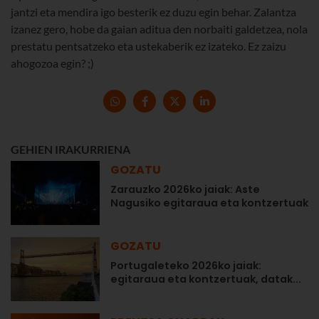
jantzi eta mendira igo besterik ez duzu egin behar. Zalantza
izanez gero, hobe da gaian aditua den norbaiti galdetzea, nola
prestatu pentsatzeko eta ustekaberik ez izateko. Ez zaizu
ahogozoa egin? ;)
GEHIEN IRAKURRIENA
GOZATU
Zarauzko 2026ko jaiak: Aste
Nagusiko egitaraua eta kontzertuak
GOZATU
Portugaleteko 2026ko jaiak:
egitaraua eta kontzertuak, datak...