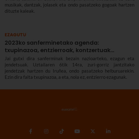
musikak, dantzak, jolasek eta ondo pasatzeko gogoak hartzen
dituzte kaleak.
EZAGUTU
2023ko sanferminetako agenda:
txupinazoa, entzierroak, kontzertuak…
Jai gutxi dira sanferminak bezain nazioarteko, ezagun eta
jendetsuak. Uztailaren 6tik 14ra, zuri-gorriz jantzitako
jendetzak hartzen du Iruñea, ondo pasatzeko helburuarekin.
Ezin dira falta txupinazoa, a eta, nola ez, entzierro ezagunak.