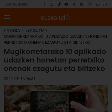
Joan Euskaltel
ES
EU
HASIERA
EZAGUTU
MUGIKORRETARAKO 10 APLIKAZIO UDAZKEN HONETAN
PERRETXIKO ONENAK EZAGUTU ETA BILTZEKO
Mugikorretarako 10 aplikazio
udazken honetan perretxiko
onenak ezagutu eta biltzeko
2022-09-16 06:31