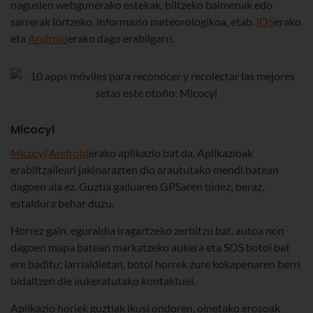
nagusien webgunerako estekak, biltzeko baimenak edo
sarrerak lortzeko, informazio meteorologikoa, etab.
iOS
erako
eta
Android
erako dago erabilgarri.
Micocyl
Micocyl
Android
erako aplikazio bat da. Aplikazioak
erabiltzaileari jakinarazten dio araututako mendi batean
dagoen ala ez. Guztia gailuaren GPSaren bidez; beraz,
estaldura behar duzu.
Horrez gain, eguraldia iragartzeko zerbitzu bat, autoa non
dagoen mapa batean markatzeko aukera eta SOS botoi bat
ere baditu; larrialdietan, botoi horrek zure kokapenaren berri
bidaltzen die aukeratutako kontaktuei.
Aplikazio horiek guztiak ikusi ondoren, oinetako erosoak