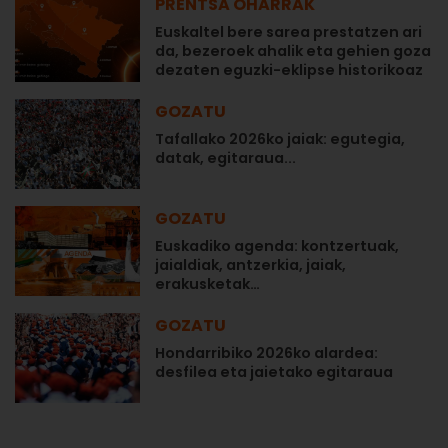
PRENTSA OHARRAK
Euskaltel bere sarea prestatzen ari
da, bezeroek ahalik eta gehien goza
dezaten eguzki-eklipse historikoaz
GOZATU
Tafallako 2026ko jaiak: egutegia,
datak, egitaraua...
GOZATU
Euskadiko agenda: kontzertuak,
jaialdiak, antzerkia, jaiak,
erakusketak…
GOZATU
Hondarribiko 2026ko alardea:
desfilea eta jaietako egitaraua