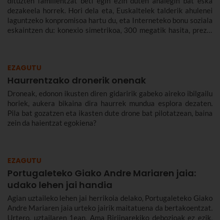
dituzten familientzat beti egin ezin duten ahalegin bat eska
dezakeela horrek. Hori dela eta, Euskaltelek talderik ahulenei
laguntzeko konpromisoa hartu du, eta Interneteko bonu soziala
eskaintzen du: konexio simetrikoa, 300 megatik hasita, prezio
murriztuan eta denbora-eperik gabe.
EZAGUTU
Haurrentzako dronerik onenak
Droneak, edonon ikusten diren gidaririk gabeko aireko ibilgailu
horiek, aukera bikaina dira haurrek mundua esplora dezaten.
Pila bat gozatzen eta ikasten dute drone bat pilotatzean, baina
zein da haientzat egokiena?
EZAGUTU
Portugaleteko Giako Andre Mariaren jaia:
udako lehen jai handia
Agian uztaileko lehen jai herrikoia delako, Portugaleteko Giako
Andre Mariaren jaia urteko jairik maitatuena da bertakoentzat.
Urtero, uztailaren 1ean, Ama Birjinarekiko debozioak ez ezik,