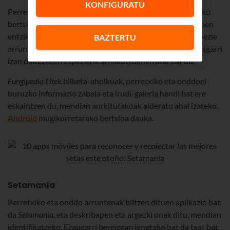
KONFIGURATU
Perretxikoak identifikatzeko beste aplikazio bat da, doako
bertsioa eta ordainpekoa dituena. Espainiako perretxikoen
entziklopedia handiaren aplikazio ofiziala da. Jateko espezie
BAZTERTU
arruntenen fitxara sartzeko aukera ematen du, eta nahasgarri
izan daitezkeen espezierik arriskutsuenen atal bat du.
Fungipedia Lite
k bilketa-aholkuak, perretxiko eta onddoei
buruzko informazio zabala eta irudi-galeria handi bat ere
eskaintzen du, mendian aurkitutakoak alderatu ahal izateko.
Android
mugikorretarako bertsioa dauka.
Setamanía
Perretxiko eta onddo arruntenak biltzen dituen aplikazio bat
da
Setamania
, eta deskribapen eta argazki onak ditu, mendian
identifikatzeko. Ezaugarri bereizgarrienetako bat da txat bat