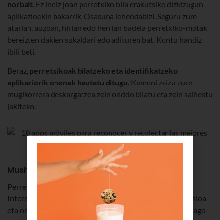
norbait
. Ez inoiz joan perretxiko bila erakutsiko dizkizugun
aplikazioekin bakarrik. Osasuna lehendabizi. Seguru zure
atarian, auzoan, hirian edo herrian badela perretxiko-motak
bereizten dakien sukaldari edo adituren bat. Kontu handiz
ibili beti.
Beraz,
perretxikoak bilatzeko eta identifikatzeko
aplikaziorik onenak hautatu ditugu
. Komeni zaizu zure
mugikorrera deskargatzea zein onddo bilatu eta zein saihestu
jakiteko.
MushTool
Perretxikoak identifikatzeko aplikaziorik ezagunena eta
Interneten baloraziorik onena duena da, eta doako bertsioa
eta ordainpekoa ditu. Tresna honek 100 fitxa baino gehiago