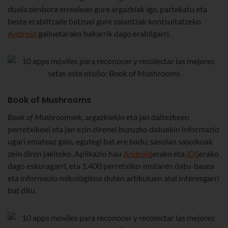
duela denbora errealean gure argazkiak igo, partekatu eta
beste erabiltzaile batzuei gure zalantzak kontsultatzeko.
Android
gailuetarako bakarrik dago erabilgarri.
Book of Mushrooms
Book of Mushrooms
ek, argazkiekin eta jan daitezkeen
perretxikoei eta jan ezin direnei buruzko datuekin informazio
ugari emateaz gain, egutegi bat ere badu, sasoian sasoikoak
zein diren jakiteko. Aplikazio hau
Android
erako eta
iOS
erako
dago eskuragarri, eta 1.400 perretxiko-motaren datu-basea
eta informazio mikologikoa duten artikuluen atal interesgarri
bat ditu.