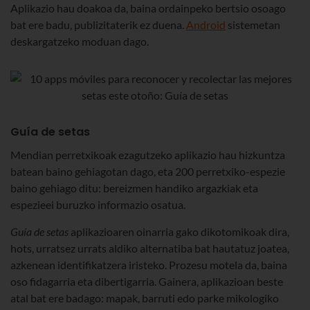
Aplikazio hau doakoa da, baina ordainpeko bertsio osoago
bat ere badu, publizitaterik ez duena.
Android
sistemetan
deskargatzeko moduan dago.
Guía de setas
Mendian perretxikoak ezagutzeko aplikazio hau hizkuntza
batean baino gehiagotan dago, eta 200 perretxiko-espezie
baino gehiago ditu: bereizmen handiko argazkiak eta
espezieei buruzko informazio osatua.
Guía de setas
aplikazioaren oinarria gako dikotomikoak dira,
hots, urratsez urrats aldiko alternatiba bat hautatuz joatea,
azkenean identifikatzera iristeko. Prozesu motela da, baina
oso fidagarria eta dibertigarria. Gainera, aplikazioan beste
atal bat ere badago: mapak, barruti edo parke mikologiko