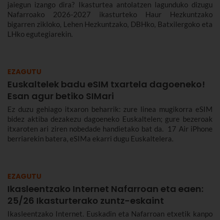
jaiegun izango dira? Ikasturtea antolatzen lagunduko dizugu
Nafarroako 2026-2027 ikasturteko Haur Hezkuntzako
bigarren zikloko, Lehen Hezkuntzako, DBHko, Batxilergoko eta
LHko egutegiarekin.
EZAGUTU
Euskaltelek badu eSIM txartela dagoeneko!
Esan agur betiko SIMari
Ez duzu gehiago itxaron beharrik: zure linea mugikorra eSIM
bidez aktiba dezakezu dagoeneko Euskaltelen; gure bezeroak
itxaroten ari ziren nobedade handietako bat da. 17 Air iPhone
berriarekin batera, eSIMa ekarri dugu Euskaltelera.
EZAGUTU
Ikasleentzako Internet Nafarroan eta eaen:
25/26 Ikasturterako zuntz-eskaint
Ikasleentzako Internet. Euskadin eta Nafarroan etxetik kanpo