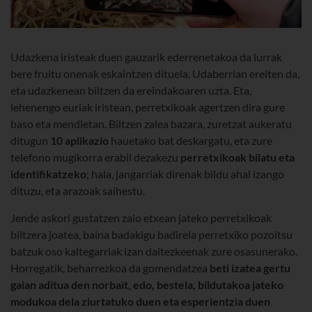
Udazkena iristeak duen gauzarik ederrenetakoa da lurrak
bere fruitu onenak eskaintzen dituela. Udaberrian ereiten da,
eta udazkenean biltzen da ereindakoaren uzta. Eta,
lehenengo euriak iristean, perretxikoak agertzen dira gure
baso eta mendietan. Biltzen zalea bazara, zuretzat aukeratu
ditugun
10 aplikazio
hauetako bat deskargatu, eta zure
telefono mugikorra erabil dezakezu
perretxikoak bilatu eta
identifikatzeko
; hala, jangarriak direnak bildu ahal izango
dituzu, eta arazoak saihestu.
Jende askori gustatzen zaio etxean jateko perretxikoak
biltzera joatea, baina badakigu badirela perretxiko pozoitsu
batzuk oso kaltegarriak izan daitezkeenak zure osasunerako.
Horregatik, beharrezkoa da gomendatzea
beti izatea gertu
gaian aditua den norbait, edo, bestela, bildutakoa jateko
modukoa dela ziurtatuko duen eta esperientzia duen