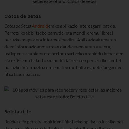
Cotos de Setas
Cotos de Setas
Android
erako aplikazio interesgarri bat da.
Perretxikoak biltzeko barrutiei eta mendi-eremu libreei
buruzko mapak eta informazioa ditu. Aplikazioak ematen
duen informazioaren artean daude eremuaren azalera,
ustiapen-araubidea eta bertara sartzeko ordaindu behar den
ala ez. Eremu bakoitzean aurki daitezkeen perretxiko-motei
buruzko informazioa ere ematen du, baita espezie jangarrien
fitxa labur bat ere.
Boletus Lite
Boletus Lite
perretxikoak identifikatzeko aplikazio klasiko bat
da, eta grafiko erraz batzuk eta irudiak ditu, aurkitutako