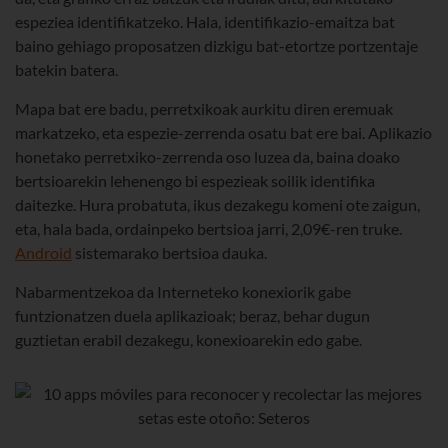
espeziea identifikatzeko. Hala, identifikazio-emaitza bat
baino gehiago proposatzen dizkigu bat-etortze portzentaje
batekin batera.
Mapa bat ere badu, perretxikoak aurkitu diren eremuak
markatzeko, eta espezie-zerrenda osatu bat ere bai. Aplikazio
honetako perretxiko-zerrenda oso luzea da, baina doako
bertsioarekin lehenengo bi espezieak soilik identifika
daitezke. Hura probatuta, ikus dezakegu komeni ote zaigun,
eta, hala bada, ordainpeko bertsioa jarri, 2,09€-ren truke.
Android
sistemarako bertsioa dauka.
Nabarmentzekoa da Interneteko konexiorik gabe
funtzionatzen duela aplikazioak; beraz, behar dugun
guztietan erabil dezakegu, konexioarekin edo gabe.