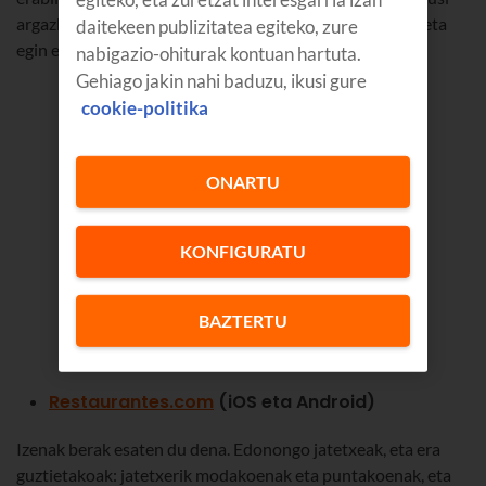
argazkiak, erabili iragazkiak bilaketak errazago egiteko, eta
daitekeen publizitatea egiteko, zure
egin erreserbak. Erraz askoa, ezta?
nabigazio-ohiturak kontuan hartuta.
Gehiago jakin nahi baduzu, ikusi gure
cookie-politika
ONARTU
KONFIGURATU
BAZTERTU
Restaurantes.com
(iOS eta Android)
Izenak berak esaten du dena. Edonongo jatetxeak, eta era
guztietakoak: jatetxerik modakoenak eta puntakoenak, eta