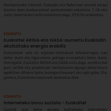
Ikasleentzako Internet. Euskadin eta Nafarroan etxetik kanpo
ikasten duen jendearentzat pentsatutako eskaintza. 1 Gb-eko
zuntz simetrikoko tarifa eskaintzen dugu, 29 €/hil ordainduta.
EZAGUTU
Euskaltel ARGIA eta GASA: aurreztu Euskadin
ekoitzitako energia erabiliz
Euskaltelek uste du argindar-merkatuak lehiakorragoa izan
behar duela eta ingurumena gehiago errespetatu behar duela.
Horregatik, Euskaltel ARGIA eta GASA sortu dugu, zerbitzu bat
gure tarifak eta produktuak merkatuaren egungo beharretara
egokitzen dituena baina jasangarritasunari uko egin gabe. Eta,
gainera, Euskaltelen bezeroek deskontua dute
EZAGUTU
Interneteko bonu soziala - Euskaltel
Guztiok izan behar genuke kalitatezko Interneteko