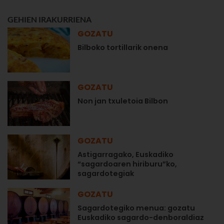
GEHIEN IRAKURRIENA
GOZATU
Bilboko tortillarik onena
GOZATU
Non jan txuletoia Bilbon
GOZATU
Astigarragako, Euskadiko
“sagardoaren hiriburu”ko,
sagardotegiak
GOZATU
Sagardotegiko menua: gozatu
Euskadiko sagardo-denboraldiaz