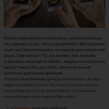
Etxetik kanpo afaltzea erabaki duzue, azken momentuan,
zure lagunek eta zuk. «Nora joan gaitezke?» Edo oporretan
zaude zure bikotekidearekin, eta mokadu goxo bat jan nahi
duzue. ”Zuk hautatu”; “Ez, zuk hautatu”. Non bazkaldu
erabakitzea astuna gerta daiteke... mugikorra erabiltzen ez
baduzu! Hauek dira, gure iritziz, jatetxerik onenak
aurkitzeko aplikaziorik egokienak.
Otorduak
etxetik kanpo
egitea gustatzen bazaizu, ez altxa
begiak pantailatik; izan ere, hau irakurri ondoren, ez duzu
inoiz gehiago gaizki jango jatetxe batean. Gonbidapenik
onartzen dugun esker on gisara? Bai, noski!J
El tenedor
(iOS eta Android)