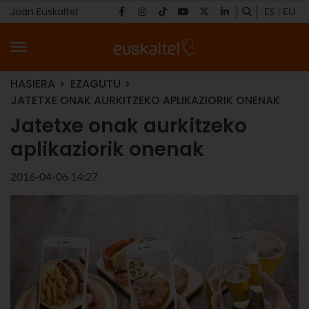
Joan Euskaltel
ES
EU
HASIERA
EZAGUTU
JATETXE ONAK AURKITZEKO APLIKAZIORIK ONENAK
Jatetxe onak aurkitzeko
aplikaziorik onenak
2016-04-06 14:27