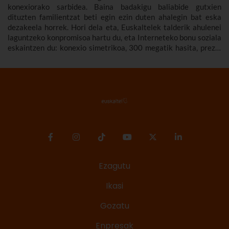
konexiorako sarbidea. Baina badakigu baliabide gutxien
dituzten familientzat beti egin ezin duten ahalegin bat eska
dezakeela horrek. Hori dela eta, Euskaltelek talderik ahulenei
laguntzeko konpromisoa hartu du, eta Interneteko bonu soziala
eskaintzen du: konexio simetrikoa, 300 megatik hasita, prezio
murriztuan eta denbora-eperik gabe.
Ezagutu
Ikasi
Gozatu
Enpresak