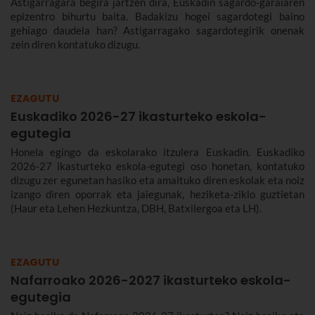
Astigarragara begira jartzen dira, Euskadin sagardo-garaiaren
epizentro bihurtu baita. Badakizu hogei sagardotegi baino
gehiago daudela han? Astigarragako sagardotegirik onenak
zein diren kontatuko dizugu.
EZAGUTU
Euskadiko 2026-27 ikasturteko eskola-
egutegia
Honela egingo da eskolarako itzulera Euskadin. Euskadiko
2026-27 ikasturteko eskola-egutegi oso honetan, kontatuko
dizugu zer egunetan hasiko eta amaituko diren eskolak eta noiz
izango diren oporrak eta jaiegunak, heziketa-ziklo guztietan
(Haur eta Lehen Hezkuntza, DBH, Batxilergoa eta LH).
EZAGUTU
Nafarroako 2026-2027 ikasturteko eskola-
egutegia