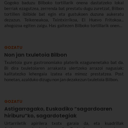
Gogoko baduzu Bilboko tortillarik onena dastatzeko lokal
berriak ezagutzea, zerrenda bat prestatu dugu zuretzat, Bilbon
tortillen ibilbide bat egin eta gustukoen duzuna aukeratu
dezazun. Teikeneakoa, Txintxirrikoa, El Huevo Fritokoa...
ahogozoa egiten zaigu. Has gaitezen Bilboko tortillarik onenak
ezagutzen.
GOZATU
Non jan txuletoia Bilbon
Txuletoia gure gastronomiako platerik ezagunenetako bat da.
Bi dira txuletoiaren arrakasta ulertzeko arrazoi nagusiak:
kalitatezko lehengaia izatea eta mimoz prestatzea. Post
honetan, azalduko dizugu non jan dezakezun txuletoia Bilbon.
GOZATU
Astigarragako, Euskadiko “sagardoaren
hiriburu”ko, sagardotegiak
Urtarriletik apirilera txotx garaia da, eta kuadrillak