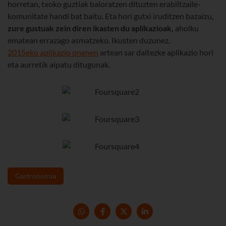
horretan, txoko guztiak baloratzen dituzten erabiltzaile-
komunitate handi bat baitu. Eta hori gutxi iruditzen bazaizu,
zure gustuak zein diren ikasten du aplikazioak,
aholku
ematean errazago asmatzeko. Ikusten duzunez,
2015eko aplikazio onenen
artean sar daitezke aplikazio hori
eta aurretik aipatu ditugunak.
Gastronomía