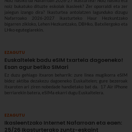
Noiz hasiko da Nafarroan 2026-27 ikasturtea? Noiz hasiko eta
noiz bukatuko dituzte eskolak ikasleek? Zer oporraldi eta zer
jaiegun izango dira? Ikasturtea antolatzen lagunduko dizugu
Nafarroako 2026-2027 ikasturteko Haur Hezkuntzako
bigarren zikloko, Lehen Hezkuntzako, DBHko, Batxilergoko eta
LHko egutegiarekin.
EZAGUTU
Euskaltelek badu eSIM txartela dagoeneko!
Esan agur betiko SIMari
Ez duzu gehiago itxaron beharrik: zure linea mugikorra eSIM
bidez aktiba dezakezu dagoeneko Euskaltelen; gure bezeroak
itxaroten ari ziren nobedade handietako bat da. 17 Air iPhone
berriarekin batera, eSIMa ekarri dugu Euskaltelera.
EZAGUTU
Ikasleentzako Internet Nafarroan eta eaen:
25/26 Ikasturterako zuntz-eskaint