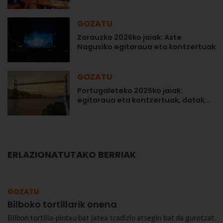
GOZATU
Zarauzko 2026ko jaiak: Aste
Nagusiko egitaraua eta kontzertuak
GOZATU
Portugaleteko 2026ko jaiak:
egitaraua eta kontzertuak, datak...
ERLAZIONATUTAKO BERRIAK
GOZATU
Bilboko tortillarik onena
Bilbon tortilla-pintxo bat jatea tradizio atsegin bat da guretzat.