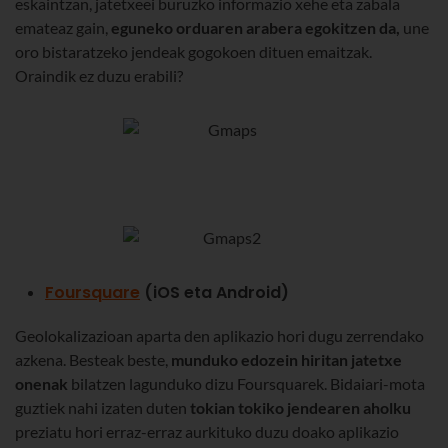
eskaintzan, jatetxeei buruzko informazio xehe eta zabala
emateaz gain,
eguneko orduaren arabera egokitzen da,
une
oro bistaratzeko jendeak gogokoen dituen emaitzak.
Oraindik ez duzu erabili?
Foursquare
(iOS eta Android)
Geolokalizazioan aparta den aplikazio hori dugu zerrendako
azkena. Besteak beste,
munduko edozein hiritan jatetxe
onenak
bilatzen lagunduko dizu Foursquarek. Bidaiari-mota
guztiek nahi izaten duten
tokian tokiko jendearen aholku
preziatu hori erraz-erraz aurkituko duzu doako aplikazio