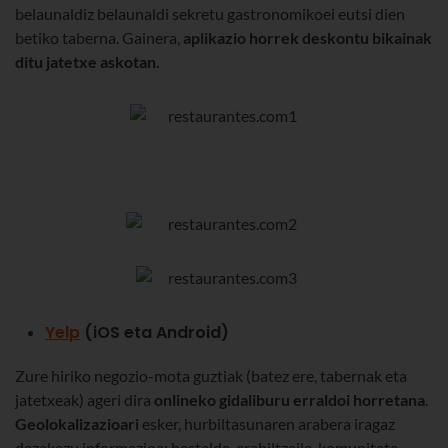
belaunaldiz belaunaldi sekretu gastronomikoei eutsi dien
betiko taberna. Gainera,
aplikazio horrek deskontu bikainak
ditu jatetxe askotan.
Yelp
(iOS eta Android)
Zure hiriko negozio-mota guztiak (batez ere, tabernak eta
jatetxeak) ageri dira
onlineko gidaliburu erraldoi horretana
.
Geolokalizazioari
esker, hurbiltasunaren arabera iragaz
dezakezu informazioa; bestalde, erabiltzaile-komunitate