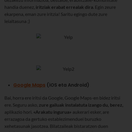
handia duenez,
iritziak erabat errealak dira
. Egin zeure
ekarpena, eman zure iritzia! Saritu egingo dute zure
leialtasuna ;)
Google Maps
(iOS eta Android)
Bai, horra ere iritsi da Google, Google Maps-en bidez iritsi
ere. Seguru asko,
zure gailuak instalatuta izango du, berez,
aplikazio hori.
«Arakatu ingurua»
aukerari esker, are
errazagoa da gertuko establezimenduei buruzko
xehetasunak jasotzea. Bilatzaileak bistaratzen duen