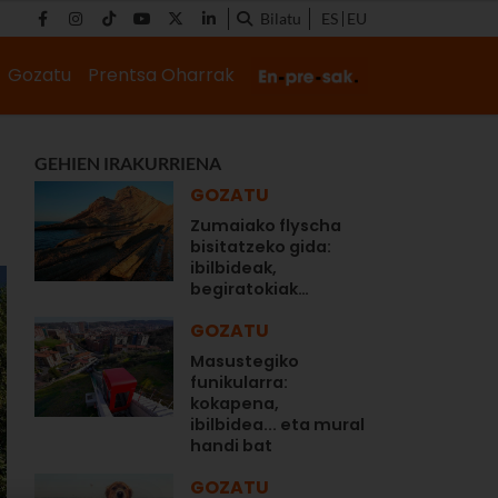
Bilatu
ES
EU
Gozatu
Prentsa Oharrak
GEHIEN IRAKURRIENA
GOZATU
Zumaiako flyscha
bisitatzeko gida:
ibilbideak,
begiratokiak…
GOZATU
Masustegiko
funikularra:
kokapena,
ibilbidea... eta mural
handi bat
GOZATU