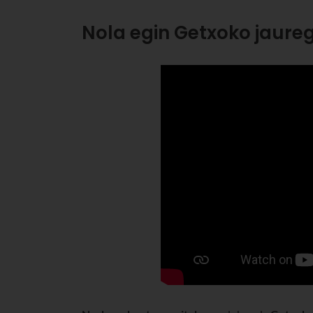
Nola egin Getxoko jaureg