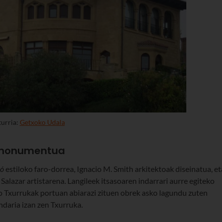
turria:
Getxoko Udala
o monumentua
có
estiloko faro-dorrea, Ignacio M. Smith arkitektoak diseinatua, et
alazar artistarena. Langileek itsasoaren indarrari aurre egiteko
to Txurrukak portuan abiarazi zituen obrek asko lagundu zuten
daria izan zen Txurruka.