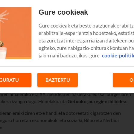
Gure cookieak
Gure cookieak eta beste batzuenak erabiltz
erabiltzaile-esperientzia hobetzeko, estatis
eta zuretzat interesgarria izan daitekeen pu
egiteko, zure nabigazio-ohiturak kontuan h
jakin nahi baduzu, ikusi gure
cookie-politi
GURATU
BAZTERTU
O
asealekua
Euskadiko ibilbide dotoreenetariko bat da. Ikusiko
dearen amaierako eta XX. mendearen hasierako euskal burgesiaren
 aukera izango dugu. Honelakoa da
Getxoko jauregien ibilbidea
.
ran eraiki ziren etxe handi eta dotoreetatik igarotzen den
inguru horretan ekonomikoki eta sozialki, Bilbo eta Nerbioi
n.