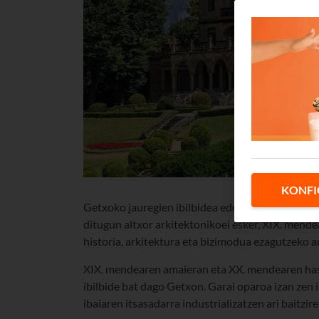
KONFI
Getxoko jauregien ibilbidea edo
etxe handien p
ditugun altxor arkitektonikoei esker, XIX. men
historia, arkitektura eta bizimodua ezagutzeko
XIX. mendearen amaieran eta XX. mendearen hasie
ibilbide bat dago Getxon. Garai oparoa izan zen 
ibaiaren itsasadarra industrializatzen ari baitzire