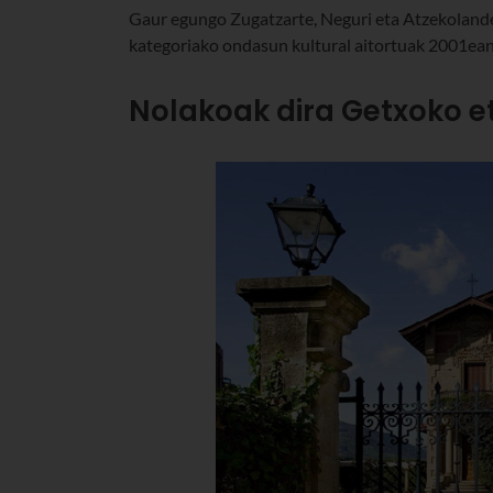
Gaur egungo Zugatzarte, Neguri eta Atzekolan
kategoriako ondasun kultural aitortuak 2001ean
Nolakoak dira Getxoko e