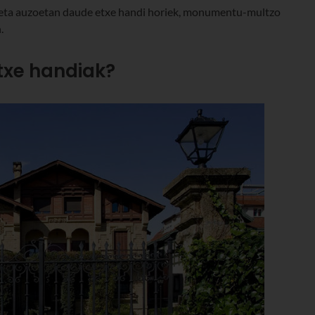
deta auzoetan daude etxe handi horiek, monumentu-multzo
.
txe handiak?