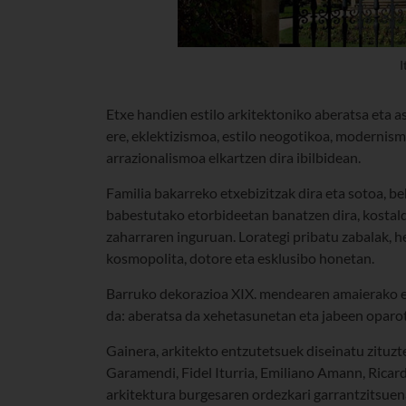
I
Etxe handien estilo arkitektoniko aberatsa eta 
ere, eklektizismoa, estilo neogotikoa, modernism
arrazionalismoa elkartzen dira ibilbidean.
Familia bakarreko etxebizitzak dira eta sotoa, be
babestutako etorbideetan banatzen dira, kostald
zaharraren inguruan. Lorategi pribatu zabalak, h
kosmopolita, dotore eta esklusibo honetan.
Barruko dekorazioa XIX. mendearen amaierako e
da: aberatsa da xehetasunetan eta jabeen oparo
Gainera, arkitekto entzutetsuek diseinatu zituzt
Garamendi, Fidel Iturria, Emiliano Amann, Ricar
arkitektura burgesaren ordezkari garrantzitsuena