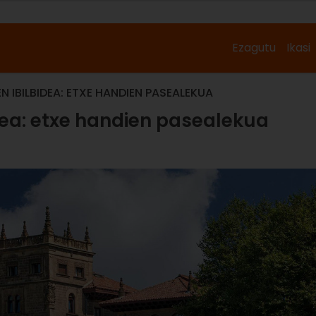
Ezagutu
Ikasi
 IBILBIDEA: ETXE HANDIEN PASEALEKUA
dea: etxe handien pasealekua