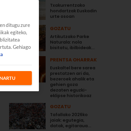
Txakurrentzako
hondartzak Euskadin
urte osoan
en ditugu zure
GOZATU
tikak egiteko,
Artikutzako Parke
blizitatea
Naturala: nola
artuta. Gehiago
bisitatu, ibilbideak...
ka
PRENTSA OHARRAK
Euskaltel bere sarea
prestatzen ari da,
NARTU
bezeroek ahalik eta
gehien goza
dezaten eguzki-
eklipse historikoaz
GOZATU
Tafallako 2026ko
jaiak: egutegia,
datak, egitaraua...