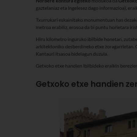
Norbere kontura egiteko
modukoa da
Getxoko 
gaztelaniaz eta ingelesez dago informazioa), erai
Txurrukari eskainitako monumentuan has dezakez
metroa erabiliz, erosoa da bi puntu horietara iris
Hiru kilometro inguruko ibilbide honetan, zutabea
arkitektoniko desberdineko etxe zoragarrietan. 
Kantauri itsasoa bidelagun duzula.
Getxoko etxe handien ibilbideko eraikin berezie
Getxoko etxe handien ze