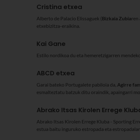
Cristina etxea
Alberto de Palacio Elissaguek (
Bizkaia
Zubia
ren 
etxebizitza-eraikina.
Kai Gane
Estilo nordikoa du eta hemeretzigarren mendeko
ABCD etxea
Garai bateko Portugalete pabiloia da,
Agirre fam
esmalteztatu batzuk ditu oraindik, apaingarri m
Abrako Itsas Kirolen Errege Klub
Abrako Itsas Kirolen Errege Kluba - Sporting Er
estua baitu inguruko estropada eta estropadalar