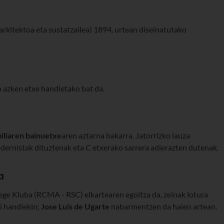
arkitektoa eta sustatzailea) 1894. urtean diseinatutako
 azken etxe handietako bat da.
iliaren
bainuetxe
aren aztarna bakarra. Jatorrizko lauza
odernistak dituztenak eta C etxerako sarrera adierazten dutenak.
a
rege Kluba (RCMA - RSC) elkartearen egoitza da, zeinak lotura
i handiekin;
Jose Luis de Ugarte
nabarmentzen da haien artean.