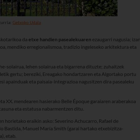
turria:
Getxoko Udala
askotarikoa da
etxe handien pasealekuaren
ezaugarri nagusia; iza
oa, mendiko erregionalismoa, tradizio ingeleseko arkitektura eta
he-solairua, lehen solairua eta bigarrena dituzte; zuhaitzek
etik gertu; bereziki, Ereagako hondartzaren eta Algortako portu
esi apainduak eta paisaia-integrazioa nagusitzen dira pasealeku
ta XX. mendearen hasierako Belle Époque garaiaren araberakoa
tasuna eta estatusa nabarmentzen ditu.
en horietako eraikin asko: Severino Achucarro, Rafael de
do Bastida, Manuel María Smith (garai hartako etxebizitza-
), etab.