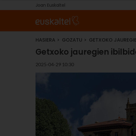
Joan Euskaltel
HASIERA
GOZATU
GETXOKO JAUREGIEN
Getxoko jauregien ibilbi
2025-04-29 10:30