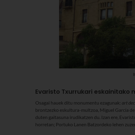
I
Evaristo Txurrukari eskainitak
Osagai hauek ditu monumentu ezagunak:
art de
brontzezko eskultura-multzoa, Miguel García de S
duten gaitasuna irudikatzen du. Izan ere, Evaris
horretan; Portuko Lanen Batzordeko lehen zuzen