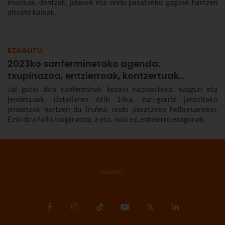
musikak, dantzak, jolasek eta ondo pasatzeko gogoak hartzen
dituzte kaleak.
EZAGUTU
2023ko sanferminetako agenda:
txupinazoa, entzierroak, kontzertuak…
Jai gutxi dira sanferminak bezain nazioarteko, ezagun eta
jendetsuak. Uztailaren 6tik 14ra, zuri-gorriz jantzitako
jendetzak hartzen du Iruñea, ondo pasatzeko helburuarekin.
Ezin dira falta txupinazoa, a eta, nola ez, entzierro ezagunak.