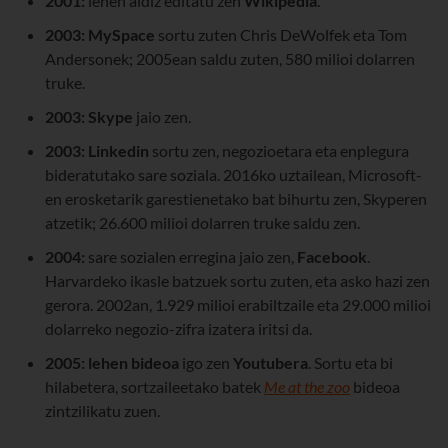
2001:
lehen aldiz editatu zen
Wikipedia
.
2003:
MySpace
sortu zuten Chris DeWolfek eta Tom
Andersonek; 2005ean saldu zuten, 580 milioi dolarren
truke.
2003:
Skype
jaio zen.
2003:
Linkedin
sortu zen, negozioetara eta enplegura
bideratutako sare soziala. 2016ko uztailean, Microsoft-
en erosketarik garestienetako bat bihurtu zen, Skyperen
atzetik; 26.600 milioi dolarren truke saldu zen.
2004:
sare sozialen erregina jaio zen,
Facebook
.
Harvardeko ikasle batzuek sortu zuten, eta asko hazi zen
gerora. 2002an, 1.929 milioi erabiltzaile eta 29.000 milioi
dolarreko negozio-zifra izatera iritsi da.
2005:
lehen bideoa
igo zen
Youtubera
. Sortu eta bi
hilabetera, sortzaileetako batek
Me at the zoo
bideoa
zintzilikatu zuen.