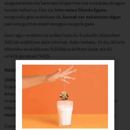
ezagutaraztea eta Sarerako irisgarritasuna sustatzea da egun
horren helburua. Hau da,
Interneten Mundu Eguna
bozgorailu gisa erabiltzen da,
Sareak zer eskaintzen digun
jakin eta guztiok erabil dezagun mugarik gabe.
Gaur egun erabilera ia unibertsala du. Euskadin, biztanleen
%82,6k erabiltzen dute Internet. Adin-tarteka, 16 eta 34 urte
bitarteko euskaldunen %100ek erabiltzen dute; eta 65
urtetik gorakoen %42k.
Noiztik ospatzen da Interneten Mundu Eguna?
2005eko urriaren 25ean hasi zen guztia
, Interneten
Erabiltzaileen Elkarteak
Interneten Mundu Eguna
lehenbizikoz ospatu zuenenean Urte hartako azaroan,
ordea,Tunisian egindako Informazioaren Gizartearen Goi-
bileran,
Nazio Batuen Erakundeari proposatu zioten
maiatzaren 17a Interneten Mundu Eguna izendatzeko
.
Gainera, egun berean