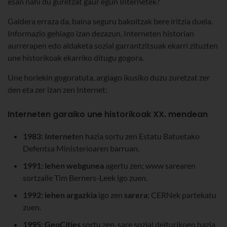
esan nahi du guretzat gaur egun Internetek?
Galdera erraza da, baina seguru bakoitzak bere iritzia duela.
Informazio gehiago izan dezazun, Interneten historian
aurrerapen edo aldaketa sozial garrantzitsuak ekarri zituzten
une historikoak ekarriko ditugu gogora.
Une horiekin gogoratuta, argiago ikusiko duzu zuretzat zer
den eta zer izan zen Internet:
Interneten garaiko une historikoak XX. mendean
1983:
Internet
en hazia sortu zen Estatu Batuetako
Defentsa Ministerioaren barruan.
1991:
lehen webgunea
agertu zen; www sarearen
sortzaile Tim Berners-Leek igo zuen.
1992:
lehen argazkia
igo zen
sarera
; CERNek partekatu
zuen.
1995:
GeoCities
sortu zen, sare sozial deiturikoen hazia.