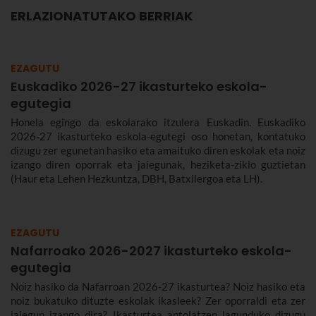
ERLAZIONATUTAKO BERRIAK
EZAGUTU
Euskadiko 2026-27 ikasturteko eskola-
egutegia
Honela egingo da eskolarako itzulera Euskadin. Euskadiko
2026-27 ikasturteko eskola-egutegi oso honetan, kontatuko
dizugu zer egunetan hasiko eta amaituko diren eskolak eta noiz
izango diren oporrak eta jaiegunak, heziketa-ziklo guztietan
(Haur eta Lehen Hezkuntza, DBH, Batxilergoa eta LH).
EZAGUTU
Nafarroako 2026-2027 ikasturteko eskola-
egutegia
Noiz hasiko da Nafarroan 2026-27 ikasturtea? Noiz hasiko eta
noiz bukatuko dituzte eskolak ikasleek? Zer oporraldi eta zer
jaiegun izango dira? Ikasturtea antolatzen lagunduko dizugu