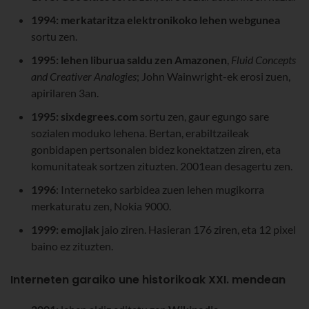
1994:
merkataritza elektronikoko lehen webgunea
sortu zen.
1995:
lehen liburua saldu zen Amazonen
,
Fluid Concepts
and Creativer Analogies
; John Wainwright-ek erosi zuen,
apirilaren 3an.
1995:
sixdegrees.com
sortu zen, gaur egungo sare
sozialen moduko lehena. Bertan, erabiltzaileak
gonbidapen pertsonalen bidez konektatzen ziren, eta
komunitateak sortzen zituzten. 2001ean desagertu zen.
1996
: Interneteko sarbidea zuen lehen mugikorra
merkaturatu zen, Nokia 9000.
1999:
emojiak
jaio ziren. Hasieran 176 ziren, eta 12 pixel
baino ez zituzten.
Interneten garaiko une historikoak XXI. mendean