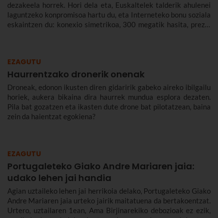
dezakeela horrek. Hori dela eta, Euskaltelek talderik ahulenei
laguntzeko konpromisoa hartu du, eta Interneteko bonu soziala
eskaintzen du: konexio simetrikoa, 300 megatik hasita, prezio
murriztuan eta denbora-eperik gabe.
EZAGUTU
Haurrentzako dronerik onenak
Droneak, edonon ikusten diren gidaririk gabeko aireko ibilgailu
horiek, aukera bikaina dira haurrek mundua esplora dezaten.
Pila bat gozatzen eta ikasten dute drone bat pilotatzean, baina
zein da haientzat egokiena?
EZAGUTU
Portugaleteko Giako Andre Mariaren jaia:
udako lehen jai handia
Agian uztaileko lehen jai herrikoia delako, Portugaleteko Giako
Andre Mariaren jaia urteko jairik maitatuena da bertakoentzat.
Urtero, uztailaren 1ean, Ama Birjinarekiko debozioak ez ezik,