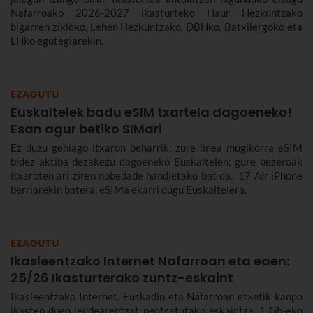
Nafarroako 2026-2027 ikasturteko Haur Hezkuntzako
bigarren zikloko, Lehen Hezkuntzako, DBHko, Batxilergoko eta
LHko egutegiarekin.
EZAGUTU
Euskaltelek badu eSIM txartela dagoeneko!
Esan agur betiko SIMari
Ez duzu gehiago itxaron beharrik: zure linea mugikorra eSIM
bidez aktiba dezakezu dagoeneko Euskaltelen; gure bezeroak
itxaroten ari ziren nobedade handietako bat da. 17 Air iPhone
berriarekin batera, eSIMa ekarri dugu Euskaltelera.
EZAGUTU
Ikasleentzako Internet Nafarroan eta eaen:
25/26 Ikasturterako zuntz-eskaint
Ikasleentzako Internet. Euskadin eta Nafarroan etxetik kanpo
ikasten duen jendearentzat pentsatutako eskaintza. 1 Gb-eko