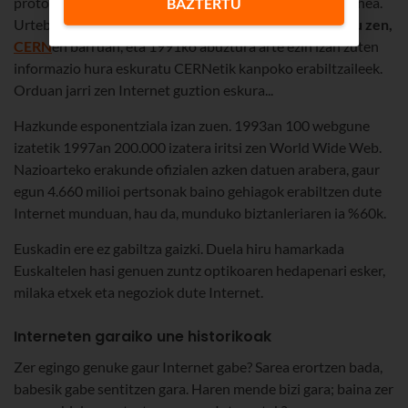
protokoloa, eta horren ondorioz sortu zen lehen webgunea.
BAZTERTU
Urtebete geroago,
1990ean
,
Internet modu itxian sortu zen,
CERN
en barruan, eta 1991ko abuztura arte ezin izan zuten
informazio hura eskuratu CERNetik kanpoko erabiltzaileek.
Orduan jarri zen Internet guztion eskura...
Hazkunde esponentziala izan zuen. 1993an 100 webgune
izatetik 1997an 200.000 izatera iritsi zen World Wide Web.
Nazioarteko erakunde ofizialen azken datuen arabera, gaur
egun 4.660 milioi pertsonak baino gehiagok erabiltzen dute
Internet munduan, hau da, munduko biztanleriaren ia %60k.
Euskadin ere ez gabiltza gaizki. Duela hiru hamarkada
Euskaltelen hasi genuen zuntz optikoaren hedapenari esker,
milaka etxek eta negoziok dute Internet.
Interneten garaiko une historikoak
Zer egingo genuke gaur Internet gabe? Sarea erortzen bada,
babesik gabe sentitzen gara. Haren mende bizi gara; baina zer