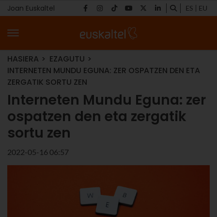
Joan Euskaltel
ES
EU
HASIERA
EZAGUTU
INTERNETEN MUNDU EGUNA: ZER OSPATZEN DEN ETA
ZERGATIK SORTU ZEN
Interneten Mundu Eguna: zer
ospatzen den eta zergatik
sortu zen
2022-05-16 06:57