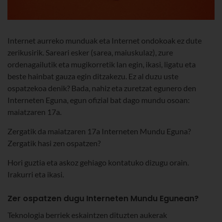
Internet aurreko munduak eta Internet ondokoak ez dute
zerikusirik. Sareari esker (sarea, maiuskulaz), zure
ordenagailutik eta mugikorretik lan egin, ikasi, ligatu eta
beste hainbat gauza egin ditzakezu. Ez al duzu uste
ospatzekoa denik? Bada, nahiz eta zuretzat egunero den
Interneten Eguna, egun ofizial bat dago mundu osoan:
maiatzaren 17a.
Zergatik da maiatzaren 17a Interneten Mundu Eguna?
Zergatik hasi zen ospatzen?
Hori guztia eta askoz gehiago kontatuko dizugu orain.
Irakurri eta ikasi.
Zer ospatzen dugu Interneten Mundu Egunean?
Teknologia berriek eskaintzen dituzten aukerak