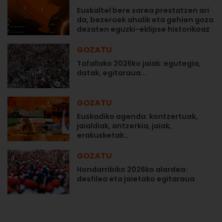
Euskaltel bere sarea prestatzen ari
da, bezeroek ahalik eta gehien goza
dezaten eguzki-eklipse historikoaz
GOZATU
Tafallako 2026ko jaiak: egutegia,
datak, egitaraua...
GOZATU
Euskadiko agenda: kontzertuak,
jaialdiak, antzerkia, jaiak,
erakusketak…
GOZATU
Hondarribiko 2026ko alardea:
desfilea eta jaietako egitaraua