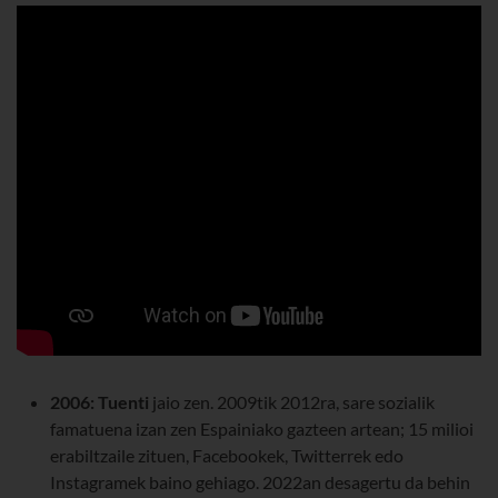
2006:
Tuenti
jaio zen. 2009tik 2012ra, sare sozialik
famatuena izan zen Espainiako gazteen artean; 15 milioi
erabiltzaile zituen, Facebookek, Twitterrek edo
Instagramek baino gehiago. 2022an desagertu da behin