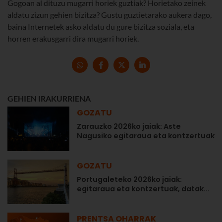
Gogoan al dituzu mugarri horiek guztiak? Horietako zeinek
aldatu zizun gehien bizitza? Gustu guztietarako aukera dago,
baina Internetek asko aldatu du gure bizitza soziala, eta
horren erakusgarri dira mugarri horiek.
GEHIEN IRAKURRIENA
GOZATU
Zarauzko 2026ko jaiak: Aste
Nagusiko egitaraua eta kontzertuak
GOZATU
Portugaleteko 2026ko jaiak:
egitaraua eta kontzertuak, datak...
PRENTSA OHARRAK