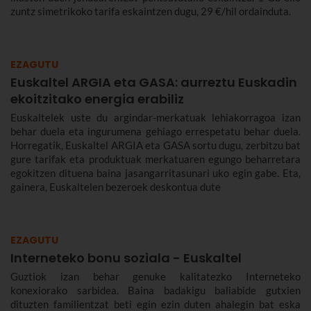
zuntz simetrikoko tarifa eskaintzen dugu, 29 €/hil ordainduta.
EZAGUTU
Euskaltel ARGIA eta GASA: aurreztu Euskadin
ekoitzitako energia erabiliz
Euskaltelek uste du argindar-merkatuak lehiakorragoa izan
behar duela eta ingurumena gehiago errespetatu behar duela.
Horregatik, Euskaltel ARGIA eta GASA sortu dugu, zerbitzu bat
gure tarifak eta produktuak merkatuaren egungo beharretara
egokitzen dituena baina jasangarritasunari uko egin gabe. Eta,
gainera, Euskaltelen bezeroek deskontua dute
EZAGUTU
Interneteko bonu soziala - Euskaltel
Guztiok izan behar genuke kalitatezko Interneteko
konexiorako sarbidea. Baina badakigu baliabide gutxien
dituzten familientzat beti egin ezin duten ahalegin bat eska