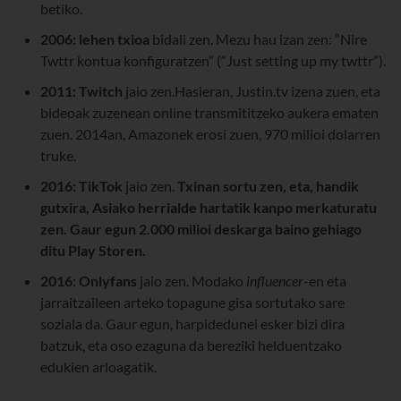
betiko.
2006:
lehen txioa
bidali zen. Mezu hau izan zen: “Nire
Twttr kontua konfiguratzen” (“Just setting up my twttr”).
2011:
Twitch
jaio zen.Hasieran, Justin.tv izena zuen, eta
bideoak zuzenean online transmititzeko aukera ematen
zuen. 2014an, Amazonek erosi zuen, 970 milioi dolarren
truke.
2016:
TikTok
jaio zen.
Txinan sortu zen, eta, handik
gutxira, Asiako herrialde hartatik kanpo merkaturatu
zen. Gaur egun 2.000 milioi deskarga baino gehiago
ditu Play Storen.
2016:
Onlyfans
jaio zen. Modako
influencer
-en eta
jarraitzaileen arteko topagune gisa sortutako sare
soziala da. Gaur egun, harpidedunei esker bizi dira
batzuk, eta oso ezaguna da bereziki helduentzako
edukien arloagatik.