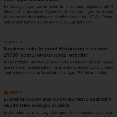
Ez duzu gehiago itxaron beharrik: zure linea mugikorra eSIM
bidez aktiba dezakezu dagoeneko Euskaltelen; gure bezeroak
itxaroten ari ziren nobedade handietako bat da. 17 Air iPhone
berriarekin batera, eSIMa ekarri dugu Euskaltelera.
EZAGUTU
Ikasleentzako Internet Nafarroan eta eaen:
25/26 Ikasturterako zuntz-eskaint
Ikasleentzako Internet. Euskadin eta Nafarroan etxetik kanpo
ikasten duen jendearentzat pentsatutako eskaintza. 1 Gb-eko
zuntz simetrikoko tarifa eskaintzen dugu, 29 €/hil ordainduta.
EZAGUTU
Euskaltel ARGIA eta GASA: aurreztu Euskadin
ekoitzitako energia erabiliz
Euskaltelek uste du argindar-merkatuak lehiakorragoa izan