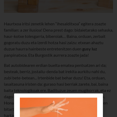
Haurtxoa iritsi zenetik lehen “ihesalditxoa” egitera zoazte
familian: a zer ilusioa! Dena prest dago: bidaietarako sehaska,
haur-kotxe tolesgarria, biberoiak… Baina, orduan, zerbait
gogoratu duzu eta izerdi hotza hasi zaizu: etxean ahaztu
duzue haurra hainbeste entretenitzen duen
gusy luz
panpinatxoa. Eta Burgostik aurrera zoazte jada!
Bat autobidearen erdian buelta ematea pentsatzen ari da;
besteak, berriz, jostailu-denda bat irekita aurkitu nahi du,
zubi bete-betean... Irtenbide bat behar duzu! Eta, orduan,
lasaitasuna iristen da: guraso hasi berriak zarete, bai, baina
baita teknologikoak ere. Badituzue zeuen mugikorrak, eta ez
dago iOS eta Android unibertsoek eskuratu ezin dutenik.
Hona hemen zenbait aplikazio zuen txikiek lo egiten duten
bitartean edo entretenituta dauden bitartean atseden
hartzen lagunduko dizuetenak.