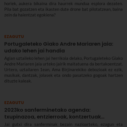
horiek, aukera bikaina dira haurrek mundua esplora dezaten.
Pila bat gozatzen eta ikasten dute drone bat pilotatzean, baina
zein da haientzat egokiena?
EZAGUTU
Portugaleteko Giako Andre Mariaren jaia:
udako lehen jai handia
Agian uztaileko lehen jai herrikoia delako, Portugaleteko Giako
Andre Mariaren jaia urteko jairik maitatuena da bertakoentzat.
Urtero, uztailaren 1ean, Ama Birjinarekiko debozioak ez ezik,
musikak, dantzak, jolasek eta ondo pasatzeko gogoak hartzen
dituzte kaleak.
EZAGUTU
2023ko sanferminetako agenda:
txupinazoa, entzierroak, kontzertuak…
Jai gutxi dira sanferminak bezain nazioarteko, ezagun eta