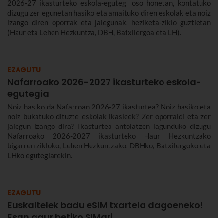
2026-27 ikasturteko eskola-egutegi oso honetan, kontatuko
dizugu zer egunetan hasiko eta amaituko diren eskolak eta noiz
izango diren oporrak eta jaiegunak, heziketa-ziklo guztietan
(Haur eta Lehen Hezkuntza, DBH, Batxilergoa eta LH).
EZAGUTU
Nafarroako 2026-2027 ikasturteko eskola-
egutegia
Noiz hasiko da Nafarroan 2026-27 ikasturtea? Noiz hasiko eta
noiz bukatuko dituzte eskolak ikasleek? Zer oporraldi eta zer
jaiegun izango dira? Ikasturtea antolatzen lagunduko dizugu
Nafarroako 2026-2027 ikasturteko Haur Hezkuntzako
bigarren zikloko, Lehen Hezkuntzako, DBHko, Batxilergoko eta
LHko egutegiarekin.
EZAGUTU
Euskaltelek badu eSIM txartela dagoeneko!
Esan agur betiko SIMari