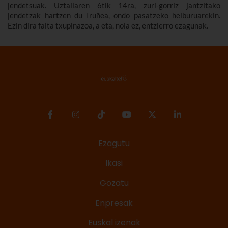
jendetsuak. Uztailaren 6tik 14ra, zuri-gorriz jantzitako
jendetzak hartzen du Iruñea, ondo pasatzeko helburuarekin.
Ezin dira falta txupinazoa, a eta, nola ez, entzierro ezagunak.
Ezagutu
Ikasi
Gozatu
Enpresak
Euskal izenak