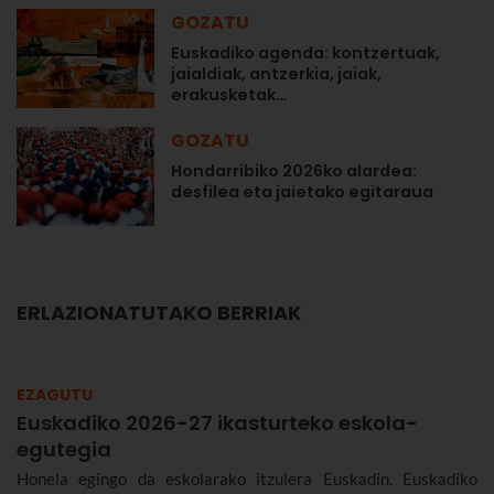
GOZATU
Euskadiko agenda: kontzertuak,
jaialdiak, antzerkia, jaiak,
erakusketak…
GOZATU
Hondarribiko 2026ko alardea:
desfilea eta jaietako egitaraua
ERLAZIONATUTAKO BERRIAK
EZAGUTU
Euskadiko 2026-27 ikasturteko eskola-
egutegia
Honela egingo da eskolarako itzulera Euskadin. Euskadiko