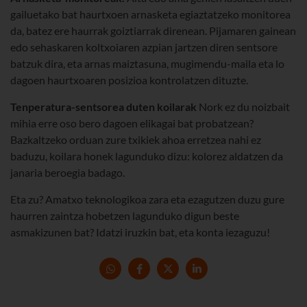
gailuetako bat haurtxoen arnasketa egiaztatzeko monitorea
da, batez ere haurrak goiztiarrak direnean. Pijamaren gainean
edo sehaskaren koltxoiaren azpian jartzen diren sentsore
batzuk dira, eta arnas maiztasuna, mugimendu-maila eta lo
dagoen haurtxoaren posizioa kontrolatzen dituzte.
Tenperatura-sentsorea duten koilarak
Nork ez du noizbait
mihia erre oso bero dagoen elikagai bat probatzean?
Bazkaltzeko orduan zure txikiek ahoa erretzea nahi ez
baduzu, koilara honek lagunduko dizu: kolorez aldatzen da
janaria beroegia badago.
Eta zu? Amatxo teknologikoa zara eta ezagutzen duzu gure
haurren zaintza hobetzen lagunduko digun beste
asmakizunen bat? Idatzi iruzkin bat, eta konta iezaguzu!