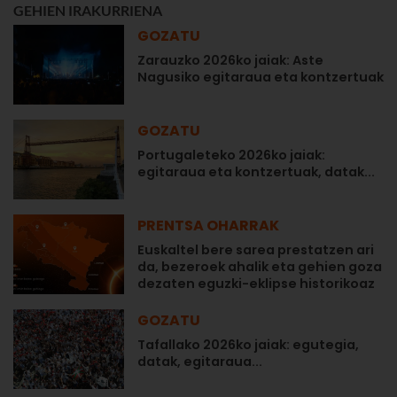
GEHIEN IRAKURRIENA
GOZATU
Zarauzko 2026ko jaiak: Aste
Nagusiko egitaraua eta kontzertuak
GOZATU
Portugaleteko 2026ko jaiak:
egitaraua eta kontzertuak, datak...
PRENTSA OHARRAK
Euskaltel bere sarea prestatzen ari
da, bezeroek ahalik eta gehien goza
dezaten eguzki-eklipse historikoaz
GOZATU
Tafallako 2026ko jaiak: egutegia,
datak, egitaraua...