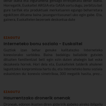
behar duela eta ingurumena gehiago errespetatu behar duela.
Horregatik, Euskaltel ARGIA eta GASA sortu dugu, zerbitzu bat
gure tarifak eta produktuak merkatuaren egungo beharretara
egokitzen dituena baina jasangarritasunari uko egin gabe. Eta,
gainera, Euskaltelen bezeroek deskontua dute
EZAGUTU
Interneteko bonu soziala - Euskaltel
Guztiok izan behar genuke kalitatezko Interneteko
konexiorako sarbidea. Baina badakigu baliabide gutxien
dituzten familientzat beti egin ezin duten ahalegin bat eska
dezakeela horrek. Hori dela eta, Euskaltelek talderik ahulenei
laguntzeko konpromisoa hartu du, eta Interneteko bonu soziala
eskaintzen du: konexio simetrikoa, 300 megatik hasita, prezio
murriztuan eta denbora-eperik gabe.
EZAGUTU
Haurrentzako dronerik onenak
Droneak, edonon ikusten diren gidaririk gabeko aireko ibilgailu