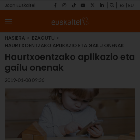
Joan Euskaltel
ES
EU
HASIERA
EZAGUTU
HAURTXOENTZAKO APLIKAZIO ETA GAILU ONENAK
Haurtxoentzako aplikazio eta
gailu onenak
2019-01-08 09:36