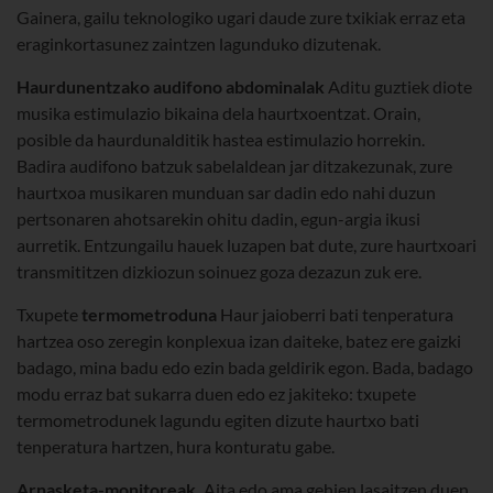
Gainera, gailu teknologiko ugari daude zure txikiak erraz eta
eraginkortasunez zaintzen lagunduko dizutenak.
Haurdunentzako audifono abdominalak
Aditu guztiek diote
musika estimulazio bikaina dela haurtxoentzat. Orain,
posible da haurdunalditik hastea estimulazio horrekin.
Badira audifono batzuk sabelaldean jar ditzakezunak, zure
haurtxoa musikaren munduan sar dadin edo nahi duzun
pertsonaren ahotsarekin ohitu dadin, egun-argia ikusi
aurretik. Entzungailu hauek luzapen bat dute, zure haurtxoari
transmititzen dizkiozun soinuez goza dezazun zuk ere.
Txupete
termometroduna
Haur jaioberri bati tenperatura
hartzea oso zeregin konplexua izan daiteke, batez ere gaizki
badago, mina badu edo ezin bada geldirik egon. Bada, badago
modu erraz bat sukarra duen edo ez jakiteko: txupete
termometrodunek lagundu egiten dizute haurtxo bati
tenperatura hartzen, hura konturatu gabe.
Arnasketa-monitoreak.
Aita edo ama gehien lasaitzen duen