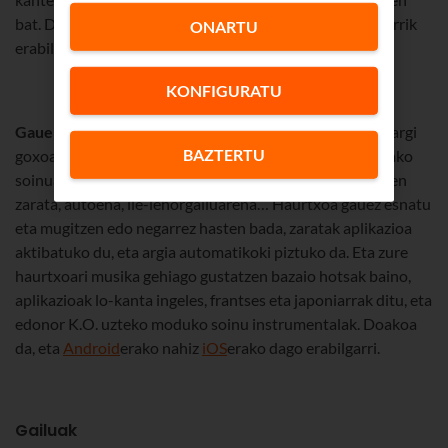
bat. Doako oinarrizko bertsio bat du, eta
iOS
erako bakarrik
ONARTU
erabil daiteke.
KONFIGURATU
Gaueko argia
. Aplikazio honek argi egiten du ilunpean; argi
BAZTERTU
goxoa egiten du, eta animalien irudiak eta mota guztietako
soinuak erreproduzitzen ditu: zarata zuriak, ikuzgailuaren
zarata, autoena, ile-lehorgailuarena… Haurtxoa gauez esnatu
eta mugitzen edo negarrez hasten bada, zaratak aplikazioa
aktibatuko du, eta argia automatikoki piztuko da. Eta zure
haurtxoari musika gehiago gustatzen bazaio hotsak baino,
aplikazioak lo-kanta ingeles, frantses eta japoniarrak ditu, eta
edonor K.O. uzteko moduko soinu instrumentalak. Doakoa
da, eta
Android
erako nahiz
iOS
erako dago erabilgarri.
Gailuak