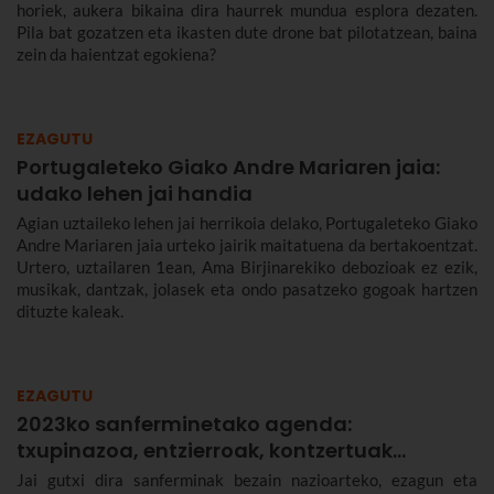
horiek, aukera bikaina dira haurrek mundua esplora dezaten.
Pila bat gozatzen eta ikasten dute drone bat pilotatzean, baina
zein da haientzat egokiena?
EZAGUTU
Portugaleteko Giako Andre Mariaren jaia:
udako lehen jai handia
Agian uztaileko lehen jai herrikoia delako, Portugaleteko Giako
Andre Mariaren jaia urteko jairik maitatuena da bertakoentzat.
Urtero, uztailaren 1ean, Ama Birjinarekiko debozioak ez ezik,
musikak, dantzak, jolasek eta ondo pasatzeko gogoak hartzen
dituzte kaleak.
EZAGUTU
2023ko sanferminetako agenda:
txupinazoa, entzierroak, kontzertuak…
Jai gutxi dira sanferminak bezain nazioarteko, ezagun eta