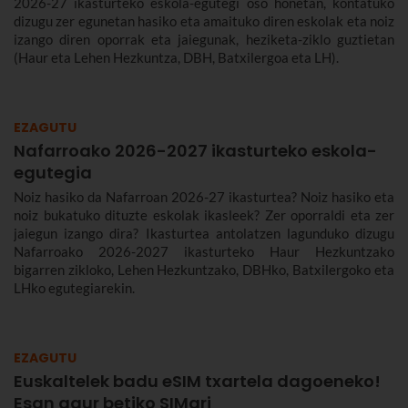
2026-27 ikasturteko eskola-egutegi oso honetan, kontatuko
dizugu zer egunetan hasiko eta amaituko diren eskolak eta noiz
izango diren oporrak eta jaiegunak, heziketa-ziklo guztietan
(Haur eta Lehen Hezkuntza, DBH, Batxilergoa eta LH).
EZAGUTU
Nafarroako 2026-2027 ikasturteko eskola-
egutegia
Noiz hasiko da Nafarroan 2026-27 ikasturtea? Noiz hasiko eta
noiz bukatuko dituzte eskolak ikasleek? Zer oporraldi eta zer
jaiegun izango dira? Ikasturtea antolatzen lagunduko dizugu
Nafarroako 2026-2027 ikasturteko Haur Hezkuntzako
bigarren zikloko, Lehen Hezkuntzako, DBHko, Batxilergoko eta
LHko egutegiarekin.
EZAGUTU
Euskaltelek badu eSIM txartela dagoeneko!
Esan agur betiko SIMari