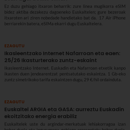
Ez duzu gehiago itxaron beharrik: zure linea mugikorra eSIM
bidez aktiba dezakezu dagoeneko Euskaltelen; gure bezeroak
itxaroten ari ziren nobedade handietako bat da. 17 Air iPhone
berriarekin batera, eSIMa ekarri dugu Euskaltelera.
EZAGUTU
Ikasleentzako Internet Nafarroan eta eaen:
25/26 Ikasturterako zuntz-eskaint
Ikasleentzako Internet. Euskadin eta Nafarroan etxetik kanpo
ikasten duen jendearentzat pentsatutako eskaintza. 1 Gb-eko
zuntz simetrikoko tarifa eskaintzen dugu, 29 €/hil ordainduta.
EZAGUTU
Euskaltel ARGIA eta GASA: aurreztu Euskadin
ekoitzitako energia erabiliz
Euskaltelek uste du argindar-merkatuak lehiakorragoa izan
behar duela eta ingurumena gehiago errespetatu behar duela.