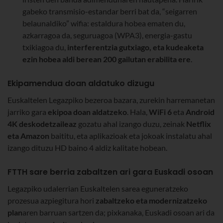
gabeko transmisio-estandar berri bat da, “seigarren
belaunaldiko” wifia: estaldura hobea ematen du,
azkarragoa da, seguruagoa (WPA3), energia-gastu
txikiagoa du,
interferentzia gutxiago, eta kudeaketa
ezin hobea aldi berean 200 gailutan erabilita ere
.
Ekipamendua doan aldatuko dizugu
Euskaltelen Legazpiko bezeroa bazara, zurekin harremanetan
jarriko gara
ekipoa doan aldatzeko
. Hala,
WiFi 6
eta
Android
4K deskodetzaileaz
gozatu ahal izango duzu, zeinak
Netflix
eta Amazon
baititu, eta aplikazioak eta jokoak instalatu ahal
izango dituzu HD baino 4 aldiz kalitate hobean.
FTTH sare berria zabaltzen ari gara Euskadi osoan
Legazpiko udalerrian Euskaltelen sarea eguneratzeko
prozesua azpiegitura hori
zabaltzeko eta modernizatzeko
plan
aren barruan sartzen da; pixkanaka, Euskadi osoan ari da