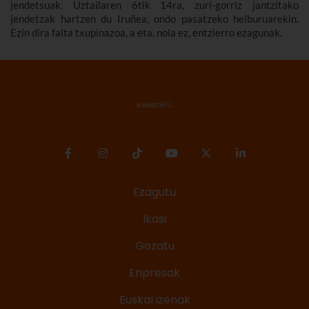
jendetsuak. Uztailaren 6tik 14ra, zuri-gorriz jantzitako
jendetzak hartzen du Iruñea, ondo pasatzeko helburuarekin.
Ezin dira falta txupinazoa, a eta, nola ez, entzierro ezagunak.
Ezagutu
Ikasi
Gozatu
Enpresak
Euskal izenak