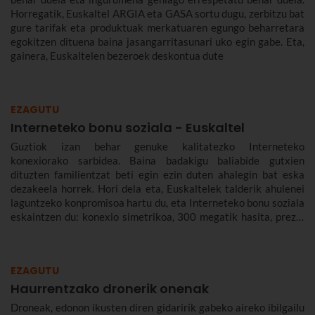
Horregatik, Euskaltel ARGIA eta GASA sortu dugu, zerbitzu bat
gure tarifak eta produktuak merkatuaren egungo beharretara
egokitzen dituena baina jasangarritasunari uko egin gabe. Eta,
gainera, Euskaltelen bezeroek deskontua dute
EZAGUTU
Interneteko bonu soziala - Euskaltel
Guztiok izan behar genuke kalitatezko Interneteko
konexiorako sarbidea. Baina badakigu baliabide gutxien
dituzten familientzat beti egin ezin duten ahalegin bat eska
dezakeela horrek. Hori dela eta, Euskaltelek talderik ahulenei
laguntzeko konpromisoa hartu du, eta Interneteko bonu soziala
eskaintzen du: konexio simetrikoa, 300 megatik hasita, prezio
murriztuan eta denbora-eperik gabe.
EZAGUTU
Haurrentzako dronerik onenak
Droneak, edonon ikusten diren gidaririk gabeko aireko ibilgailu