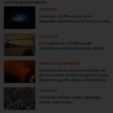
GEHIEN IRAKURRIENA
GOZATU
Zarauzko 2026ko jaiak: Aste
Nagusiko egitaraua eta kontzertuak
GOZATU
Portugaleteko 2026ko jaiak:
egitaraua eta kontzertuak, datak...
PRENTSA OHARRAK
Euskaltel bere sarea prestatzen ari
da, bezeroek ahalik eta gehien goza
dezaten eguzki-eklipse historikoaz
GOZATU
Tafallako 2026ko jaiak: egutegia,
datak, egitaraua...