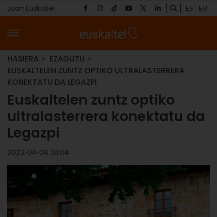
Joan Euskaltel
ES
EU
HASIERA
EZAGUTU
EUSKALTELEN ZUNTZ OPTIKO ULTRALASTERRERA
KONEKTATU DA LEGAZPI
Euskaltelen zuntz optiko
ultralasterrera konektatu da
Legazpi
2022-04-04 10:04