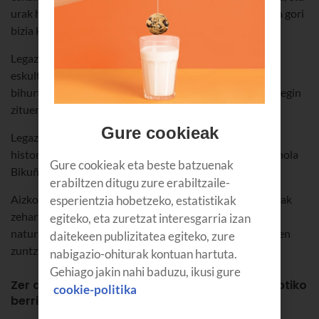
urak hauspo eta mailu erraldoiak mugitzen ditu, burdina gori
bizia kolpekatzeko, XVI. mendean egiten zuten bezala.
Legazpiko beste leku berezi bat Chillida Lantokia da,
eskultore ospetsuaren lana hobeto ezagutzeko museo
bihurtutako fabrika zahar bat. Eskultore ospetsuak han egin
zituen bere obra ezagunenetako batzuk.
Gure cookieak
Legazpik, halaber, ondare interesgarria du: bai baserri
historikoak, hala nola Legazpi Etxea, bai jauregiak, hala nola
Gure cookieak eta beste batzuenak
Bikuña, XVI. mendekoa.
erabiltzen ditugu zure erabiltzaile-
Aizkorri-Aratz Parke Naturaleko udalerri hau Urola ibaiak
esperientzia hobetzeko, estatistikak
zeharkatzen du, eta, orain, aberastasun historiko eta
egiteko, eta zuretzat interesgarria izan
naturalari teknologia modernoena gehitu dio, Euskaltelen
daitekeen publizitatea egiteko, zure
zuntz optikozko sare berrituarekin.
nabigazio-ohiturak kontuan hartuta.
Gehiago jakin nahi baduzu, ikusi gure
Zer abantaila ditu azken belaunaldiko zuntz optiko
cookie-politika
berrituak?