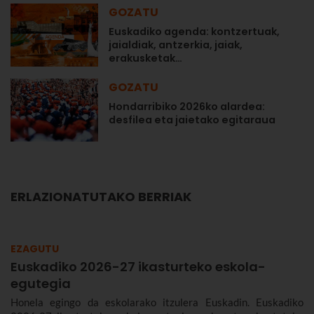
GOZATU
Euskadiko agenda: kontzertuak,
jaialdiak, antzerkia, jaiak,
erakusketak…
GOZATU
Hondarribiko 2026ko alardea:
desfilea eta jaietako egitaraua
ERLAZIONATUTAKO BERRIAK
EZAGUTU
Euskadiko 2026-27 ikasturteko eskola-
egutegia
Honela egingo da eskolarako itzulera Euskadin. Euskadiko