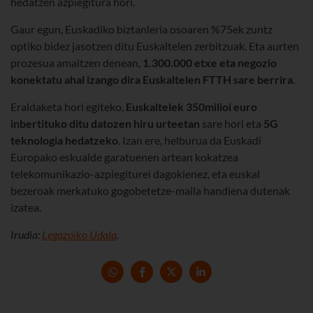
hedatzen azpiegitura hori.
Gaur egun, Euskadiko biztanleria osoaren %75ek zuntz
optiko bidez jasotzen ditu Euskaltelen zerbitzuak. Eta aurten
prozesua amaitzen denean,
1.300.000 etxe eta negozio
konektatu ahal izango dira Euskaltelen FTTH sare berrira
.
Eraldaketa hori egiteko,
Euskaltelek 350milioi euro
inbertituko ditu datozen hiru urteetan
sare hori eta
5G
teknologia hedatzeko
. Izan ere, helburua da Euskadi
Europako eskualde garatuenen artean kokatzea
telekomunikazio-azpiegiturei dagokienez, eta euskal
bezeroak merkatuko gogobetetze-maila handiena dutenak
izatea.
Irudia:
Legazpiko Udala
.