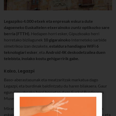
Legazpiko 4.000 etxek eta enpresak
eskura dute
dagoeneko Euskaltelen etxerainoko zuntz optikozko sare
berria (FTTH).
Hedapen horri esker, Gipuzkoako herri
horretako bizilagunek
10 gigarainoko
Interneteko sarbide
simetrikoa izan dezakete,
estaldura handiagoa
WiFi 6
teknologiari esker
, eta
Android 4K deskodetzailea duen
telebista
,
inolako kostu gehigarririk gabe.
Kaixo, Legazpi
Baso-aberastasunak eta meatzaritzak markatua dago
Legazpi, eta burdinak baldintzatu du haren bilakaera. Gaur
egun Gipuzkoako herri horretan dago Euskal Burdinaren
Museoa.
Mirandaolako burdinola ospetsuak ikuskizun paregabea
eskaintzen die bisitariei: olagizonak martxan jartzen dira, eta