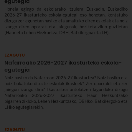
egutegia
Honela egingo da eskolarako itzulera Euskadin. Euskadiko
2026-27 ikasturteko eskola-egutegi oso honetan, kontatuko
dizugu zer egunetan hasiko eta amaituko diren eskolak eta noiz
izango diren oporrak eta jaiegunak, heziketa-ziklo guztietan
(Haur eta Lehen Hezkuntza, DBH, Batxilergoa eta LH).
EZAGUTU
Nafarroako 2026-2027 ikasturteko eskola-
egutegia
Noiz hasiko da Nafarroan 2026-27 ikasturtea? Noiz hasiko eta
noiz bukatuko dituzte eskolak ikasleek? Zer oporraldi eta zer
jaiegun izango dira? Ikasturtea antolatzen lagunduko dizugu
Nafarroako 2026-2027 ikasturteko Haur Hezkuntzako
bigarren zikloko, Lehen Hezkuntzako, DBHko, Batxilergoko eta
LHko egutegiarekin.
EZAGUTU