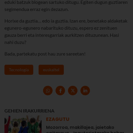
eduki batzuk blogean sartuko ditugu. Egiten dugun guztiaren
segimendua erraz egin dezazun.
Horixe da guztia… edo ia guztia. Izan ere, benetako aldaketak
egunero-egunero nabarituko dituzu, espero ez zenituen
gauza berri eta interesgarriak aurkitzen dituzunean. Hasi
nahi duzu?
Bada, partekatu post hau zure sareetan!
Tecnología
euskaltel
GEHIEN IRAKURRIENA
EZAGUTU
Mozorroa, makillajea, jaietako