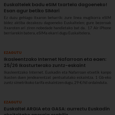
Euskaltelek badu eSIM txartela dagoeneko!
Esan agur betiko SIMari
Ez duzu gehiago itxaron beharrik: zure linea mugikorra eSIM
bidez aktiba dezakezu dagoeneko Euskaltelen; gure bezeroak
itxaroten ari ziren nobedade handietako bat da. 17 Air iPhone
berriarekin batera, eSIMa ekarri dugu Euskaltelera.
EZAGUTU
Ikasleentzako Internet Nafarroan eta eaen:
25/26 Ikasturterako zuntz-eskaint
Ikasleentzako Internet. Euskadin eta Nafarroan etxetik kanpo
ikasten duen jendearentzat pentsatutako eskaintza. 1 Gb-eko
zuntz simetrikoko tarifa eskaintzen dugu, 29 €/hil ordainduta.
EZAGUTU
Euskaltel ARGIA eta GASA: aurreztu Euskadin
ekoitzitako energia erabiliz