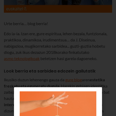
Urte berria… blog berria!
Edo ia-ia. Izan ere, gure espiritua, lehen bezala, funtzionala,
praktikoa, dinamikoa, irudimentsua… da J. Diseinua,
nabigazioa, mugikorretako sarbidea... guzti-guztia hobetu
diogu, zuk ikus dezazun 2018korako finkatutako
asmo teknologikoak
betetzen hasi garela dagoeneko.
Look berria eta sarbidea edozein gailutatik
Ikusiko duzun lehenengo gauza da
gure blog
aren
estetika
freskatu eta eguneratu dugula
. Harekin gehiago identifika
zaitezen nahi baitugu. Horregatik, diseinu eguneratuago bat
hautatu dugu, garbia eta irakurterrazagoa;
gehien
interesatzen zaizun edukia erraz aurkitzen
lagunduko
dizun diseinu bat. Baina hori egiteko beste arrazoi bat da