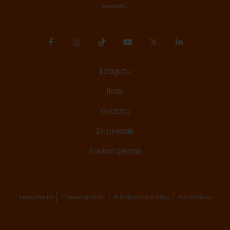
Ezagutu
Ikasi
Gozatu
Enpresak
Euskal izenak
Lege-oharra
Cookien politika
Pribatutasun politika
Kanal etikoa