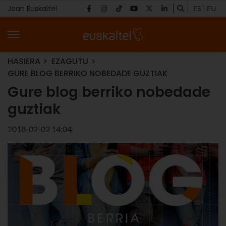
Joan Euskaltel
ES
EU
HASIERA
EZAGUTU
GURE BLOG BERRIKO NOBEDADE GUZTIAK
Gure blog berriko nobedade
guztiak
2018-02-02 14:04