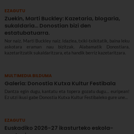
EZAGUTU
Zuekin, Marti Buckley: Kazetaria, blogaria,
sukaldaria... Donostian bizi den
estatubatuarra.
Nor naiz. Marti Buckley naiz. Idazlea, txiki-txikitatik, baina leku
askotara eraman nau bizitzak. Alabamatik Donostiara,
kazetaritzatik sukaldaritzara, eta handik berriz kazetaritzara.
MULTIMEDIA BILDUMA
Galeria: Donostia Kutxa Kultur Festibala
Dantza egin dugu, kantatu eta topera gozatu dugu… euripean!
Ez utzi ikusi gabe Donostia Kutxa Kultur Festibaleko gure une...
EZAGUTU
Euskadiko 2026-27 ikasturteko eskola-