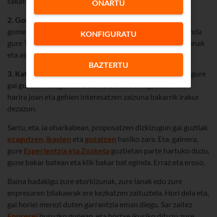
sakatuta soilik aurki ditzazun.
ONARTU
2. Gomendioak
. Nabigatzen ari zaren bitartean, gure
gomendioak izango dituzu lagun, eta
scroll
pixka bat eginda
KONFIGURATU
gure TOP saila aurkituko duzu. Sail horretan gai ezagunenak
eta aipatuenak dituzu, bai eta azken nobedadeak ere.
BAZTERTU
3. Kategoria berriak
. Eta gauzak are gehiago errazteko, gure
gai guztiak kategorien arabera banatu ditugu, zuzenean
harira joan eta gehien interesatzen zaizuna bakarrik irakur
dezazun.
Sartu, eta, ia oharkabean, proposatzen dizkizugun gai guztiak
ezagutzen
,
ikasten
eta
gozatzen
hasiko zara. Eta, gainera,
gure
Esperientzia eta Zozketa
guztietan parte hartuko duzu,
gune bakar batean eta klik bakar bat eginda. Erraz eta eroso.
Baina badakigu zure etorkizunak, zure lanak edo zure
enpresaren bilakaerak ere kezkatzen zaituztela. Hori dela eta,
gai horiei merezi duten garrantzia eman diegu. Sar zaitez
Enpresei
buruzko gunean, eta hortxe ikusiko dituzu zure