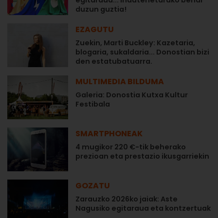
egitaraua... Inauterietarako behar
duzun guztia!
EZAGUTU
Zuekin, Marti Buckley: Kazetaria,
blogaria, sukaldaria... Donostian bizi
den estatubatuarra.
MULTIMEDIA BILDUMA
Galeria: Donostia Kutxa Kultur
Festibala
SMARTPHONEAK
4 mugikor 220 €-tik beherako
prezioan eta prestazio ikusgarriekin
GOZATU
Zarauzko 2026ko jaiak: Aste
Nagusiko egitaraua eta kontzertuak