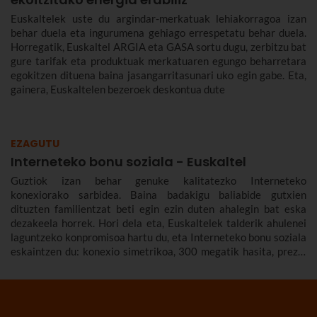
Euskaltelek uste du argindar-merkatuak lehiakorragoa izan
behar duela eta ingurumena gehiago errespetatu behar duela.
Horregatik, Euskaltel ARGIA eta GASA sortu dugu, zerbitzu bat
gure tarifak eta produktuak merkatuaren egungo beharretara
egokitzen dituena baina jasangarritasunari uko egin gabe. Eta,
gainera, Euskaltelen bezeroek deskontua dute
EZAGUTU
Interneteko bonu soziala - Euskaltel
Guztiok izan behar genuke kalitatezko Interneteko
konexiorako sarbidea. Baina badakigu baliabide gutxien
dituzten familientzat beti egin ezin duten ahalegin bat eska
dezakeela horrek. Hori dela eta, Euskaltelek talderik ahulenei
laguntzeko konpromisoa hartu du, eta Interneteko bonu soziala
eskaintzen du: konexio simetrikoa, 300 megatik hasita, prezio
murriztuan eta denbora-eperik gabe.