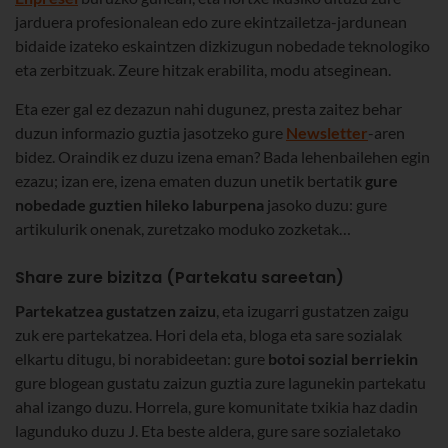
jarduera profesionalean edo zure ekintzailetza-jardunean
bidaide izateko eskaintzen dizkizugun nobedade teknologiko
eta zerbitzuak. Zeure hitzak erabilita, modu atseginean.
Eta ezer gal ez dezazun nahi dugunez, presta zaitez behar
duzun informazio guztia jasotzeko gure
Newsletter
-aren
bidez. Oraindik ez duzu izena eman? Bada lehenbailehen egin
ezazu; izan ere, izena ematen duzun unetik bertatik
gure
nobedade guztien hileko laburpena
jasoko duzu: gure
artikulurik onenak, zuretzako moduko zozketak…
Share zure bizitza (Partekatu sareetan)
Partekatzea gustatzen zaizu
, eta izugarri gustatzen zaigu
zuk ere partekatzea. Hori dela eta, bloga eta sare sozialak
elkartu ditugu, bi norabideetan: gure
botoi sozial berriekin
gure blogean gustatu zaizun guztia zure lagunekin partekatu
ahal izango duzu. Horrela, gure komunitate txikia haz dadin
lagunduko duzu J. Eta beste aldera, gure sare sozialetako