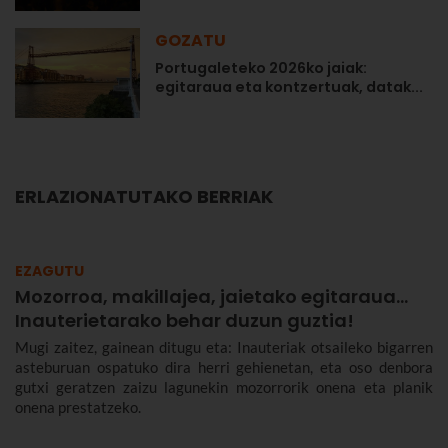
GOZATU
Portugaleteko 2026ko jaiak:
egitaraua eta kontzertuak, datak...
ERLAZIONATUTAKO BERRIAK
EZAGUTU
Mozorroa, makillajea, jaietako egitaraua...
Inauterietarako behar duzun guztia!
Mugi zaitez, gainean ditugu eta: Inauteriak otsaileko bigarren
asteburuan ospatuko dira herri gehienetan, eta oso denbora
gutxi geratzen zaizu lagunekin mozorrorik onena eta planik
onena prestatzeko.