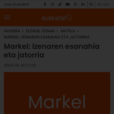
Joan Euskaltel
ES
EU
HASIERA
EUSKAL IZENAK
MUTILA
MARKEL: IZENAREN ESANAHIA ETA JATORRIA
Markel: izenaren esanahia
eta jatorria
2024-02-20 11:05