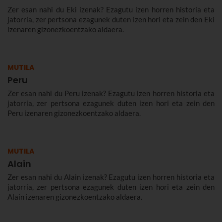
Zer esan nahi du Eki izenak? Ezagutu izen horren historia eta
jatorria, zer pertsona ezagunek duten izen hori eta zein den Eki
izenaren gizonezkoentzako aldaera.
MUTILA
Peru
Zer esan nahi du Peru izenak? Ezagutu izen horren historia eta
jatorria, zer pertsona ezagunek duten izen hori eta zein den
Peru izenaren gizonezkoentzako aldaera.
MUTILA
Alain
Zer esan nahi du Alain izenak? Ezagutu izen horren historia eta
jatorria, zer pertsona ezagunek duten izen hori eta zein den
Alain izenaren gizonezkoentzako aldaera.