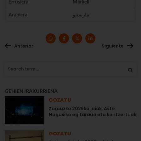
Errusiera
Markell
Arabiera
مارسيلو
Anterior
Siguiente
GEHIEN IRAKURRIENA
GOZATU
Zarauzko 2026ko jaiak: Aste
Nagusiko egitaraua eta kontzertuak
GOZATU