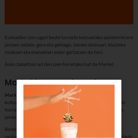
Euskadiko izen ugari beste lurralde batzuetako jaioberriei ere
jartzen zaizkie, gero eta gehiago. Izenen doinuari, idazteko
moduari eta esanahiari esker gertatzen da hori.
Asko zabaltzen ari den izen horietako bat da Markel.
Markel izenaren jatorria
Markel izenaren jatorriak
lotura zuzena du erromatar
kulturarekin; zehazki, Marte jainkoarekin, zeina zibilizazio
horretako jainko nabarmenenetariko bat baita. Gerraren
jainkoa da Marte, eta gerlari handi gisa irudikatzen da.
Beste batzuen ustez,
Markel izenak
San Martzelo aita
santuari egiten dio erreferentzia; aita santu horrek 6 hilabete