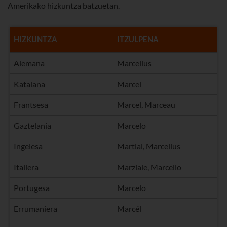
Amerikako hizkuntza batzuetan.
HIZKUNTZA
ITZULPENA
Alemana
Marcellus
Katalana
Marcel
Frantsesa
Marcel, Marceau
Gaztelania
Marcelo
Ingelesa
Martial, Marcellus
Italiera
Marziale, Marcello
Portugesa
Marcelo
Errumaniera
Marcél