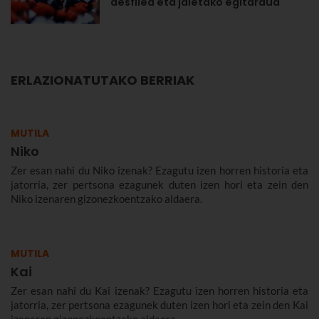
desfilea eta jaietako egitaraua
ERLAZIONATUTAKO BERRIAK
MUTILA
Niko
Zer esan nahi du Niko izenak? Ezagutu izen horren historia eta
jatorria, zer pertsona ezagunek duten izen hori eta zein den
Niko izenaren gizonezkoentzako aldaera.
MUTILA
Kai
Zer esan nahi du Kai izenak? Ezagutu izen horren historia eta
jatorria, zer pertsona ezagunek duten izen hori eta zein den Kai