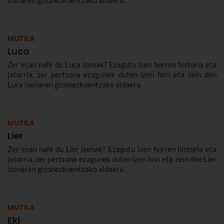
izenaren gizonezkoentzako aldaera.
MUTILA
Luca
Zer esan nahi du Luca izenak? Ezagutu izen horren historia eta
jatorria, zer pertsona ezagunek duten izen hori eta zein den
Luca izenaren gizonezkoentzako aldaera.
MUTILA
Lier
Zer esan nahi du Lier izenak? Ezagutu izen horren historia eta
jatorria, zer pertsona ezagunek duten izen hori eta zein den Lier
izenaren gizonezkoentzako aldaera.
MUTILA
Eki