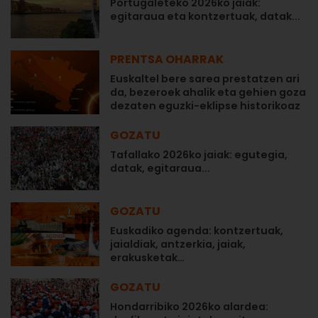
Portugaleteko 2026ko jaiak:
egitaraua eta kontzertuak, datak...
PRENTSA OHARRAK
Euskaltel bere sarea prestatzen ari
da, bezeroek ahalik eta gehien goza
dezaten eguzki-eklipse historikoaz
GOZATU
Tafallako 2026ko jaiak: egutegia,
datak, egitaraua...
GOZATU
Euskadiko agenda: kontzertuak,
jaialdiak, antzerkia, jaiak,
erakusketak…
GOZATU
Hondarribiko 2026ko alardea: