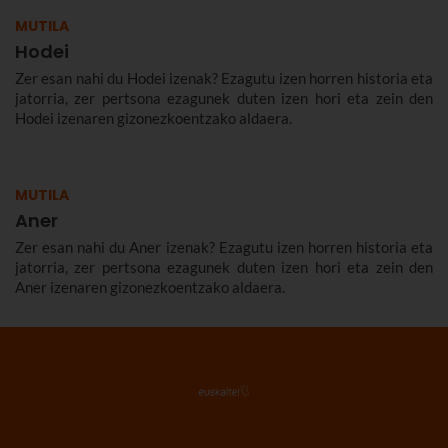
MUTILA
Hodei
Zer esan nahi du Hodei izenak? Ezagutu izen horren historia eta
jatorria, zer pertsona ezagunek duten izen hori eta zein den
Hodei izenaren gizonezkoentzako aldaera.
MUTILA
Aner
Zer esan nahi du Aner izenak? Ezagutu izen horren historia eta
jatorria, zer pertsona ezagunek duten izen hori eta zein den
Aner izenaren gizonezkoentzako aldaera.