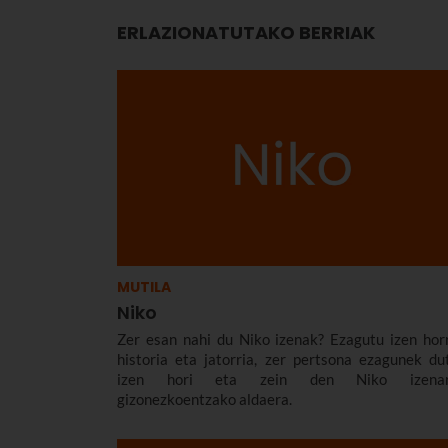
ERLAZIONATUTAKO BERRIAK
MUTILA
Niko
Zer esan nahi du Niko izenak? Ezagutu izen hor
historia eta jatorria, zer pertsona ezagunek du
izen hori eta zein den Niko izenar
gizonezkoentzako aldaera.