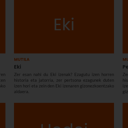
MUTILA
MU
Eki
P
ren
Zer esan nahi du Eki izenak? Ezagutu izen horren
Ze
ten
historia eta jatorria, zer pertsona ezagunek duten
hi
ako
izen hori eta zein den Eki izenaren gizonezkoentzako
i
aldaera.
gi