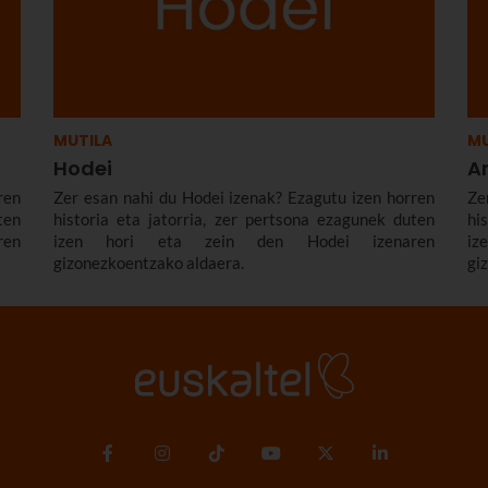
MUTILA
MU
Hodei
A
ren
Zer esan nahi du Hodei izenak? Ezagutu izen horren
Ze
ten
historia eta jatorria, zer pertsona ezagunek duten
hi
ren
izen hori eta zein den Hodei izenaren
i
gizonezkoentzako aldaera.
gi