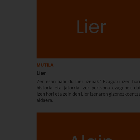
MUTILA
Lier
Zer esan nahi du Lier izenak? Ezagutu izen hor
historia eta jatorria, zer pertsona ezagunek du
izen hori eta zein den Lier izenaren gizonezkoentz
aldaera.