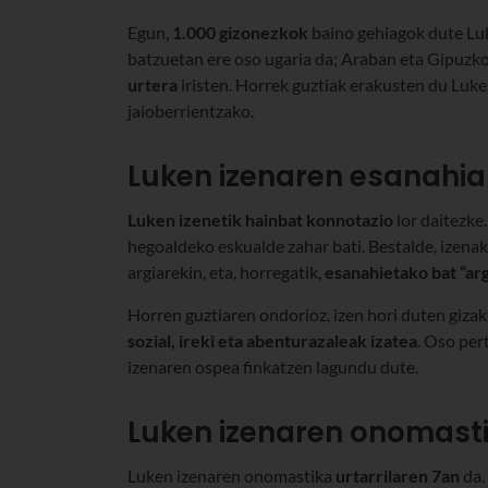
Egun,
1.000 gizonezkok
baino gehiagok dute Luke
batzuetan ere oso ugaria da; Araban eta Gipuzkoa
urtera
iristen. Horrek guztiak erakusten du Luk
jaioberrientzako.
Luken izenaren esanahia
Luken izenetik hainbat konnotazio
lor daitezke.
hegoaldeko eskualde zahar bati. Bestalde, izenak
argiarekin, eta, horregatik,
esanahietako bat “arg
Horren guztiaren ondorioz, izen hori duten gizaki
sozial, ireki eta abenturazaleak izatea
. Oso per
izenaren ospea finkatzen lagundu dute.
Luken izenaren onomast
Luken izenaren onomastika
urtarrilaren 7an
da.