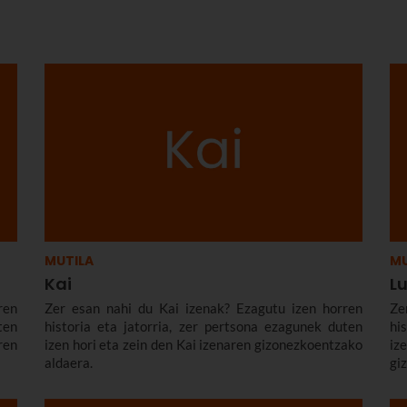
MUTILA
MU
Kai
L
ren
Zer esan nahi du Kai izenak? Ezagutu izen horren
Ze
ten
historia eta jatorria, zer pertsona ezagunek duten
hi
en
izen hori eta zein den Kai izenaren gizonezkoentzako
i
aldaera.
gi