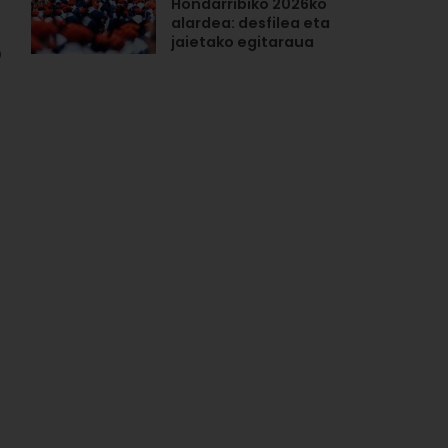
Hondarribiko 2026ko
alardea: desfilea eta
jaietako egitaraua
0