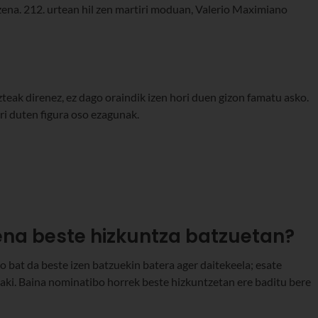
n zena. 212. urtean hil zen martiri moduan, Valerio Maximiano
teak direnez, ez dago oraindik izen hori duen gizon famatu asko.
ori duten figura oso ezagunak.
zena beste hizkuntza batzuetan?
 bat da beste izen batzuekin batera ager daitekeela; esate
ñaki. Baina nominatibo horrek beste hizkuntzetan ere baditu bere