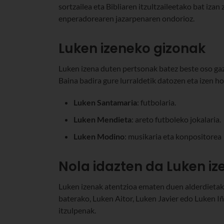
sortzailea eta Bibliaren itzultzaileetako bat iza
enperadorearen jazarpenaren ondorioz.
Luken izeneko gizonak
Luken izena duten pertsonak batez beste oso gaz
Baina badira gure lurraldetik datozen eta izen h
Luken Santamaria
: futbolaria.
Luken Mendieta
: areto futboleko jokalaria.
Luken Modino
: musikaria eta konpositorea
Nola idazten da Luken i
Luken izenak atentzioa ematen duen alderdietako
baterako, Luken Aitor, Luken Javier edo Luken I
itzulpenak.