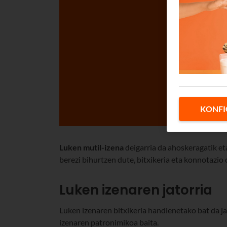
KONFI
Luken mutil-izena
deigarria da ahoskeragatik et
berezi bihurtzen dute, bitxikeria eta konnotazio 
Luken izenaren jatorria
Luken izenaren bitxikeria handienetako bat da jat
izenaren patronimikoa baita.