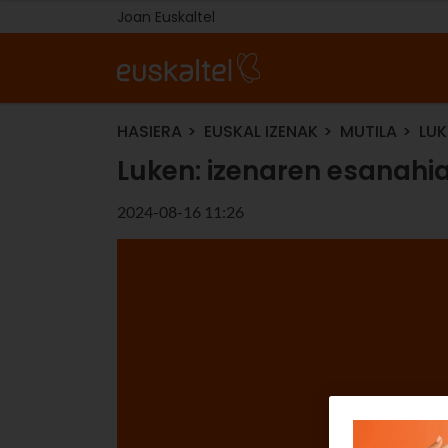
Joan Euskaltel
HASIERA
EUSKAL IZENAK
MUTILA
LUK
Luken: izenaren esanahia
2024-08-16 11:26