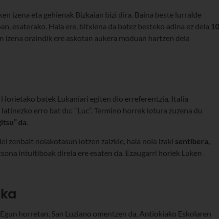
n izena eta gehienak Bizkaian bizi dira. Baina beste lurralde
n, esaterako. Hala ere, bitxiena da batez besteko adina ez dela
1
en izena oraindik ere askotan aukera moduan hartzen dela
 Horietako batek Lukaniari egiten dio erreferentzia, Italia
 latinezko erro bat du: “Luc”. Termino horrek lotura zuzena du
itsu” da
.
ei zenbait nolakotasun lotzen zaizkie, hala nola izaki
sentibera,
tsona intuitiboak direla ere esaten da. Ezaugarri horiek Luken
ika
 Egun horretan, San Luziano omentzen da, Antiokiako Eskolaren