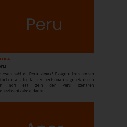
TILA
eru
r esan nahi du Peru izenak? Ezagutu izen horren
storia eta jatorria, zer pertsona ezagunek duten
zen hori eta zein den Peru izenaren
zonezkoentzako aldaera.