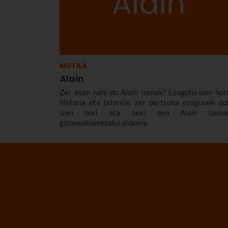
MUTILA
Alain
Zer esan nahi du Alain izenak? Ezagutu izen hor
historia eta jatorria, zer pertsona ezagunek du
izen hori eta zein den Alain izena
gizonezkoentzako aldaera.