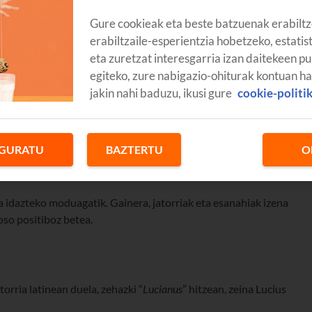
Gure cookieak eta beste batzuenak erabiltz
erabiltzaile-esperientzia hobetzeko, estatis
eta zuretzat interesgarria izan daitekeen pu
egiteko, zure nabigazio-ohiturak kontuan h
jakin nahi baduzu, ikusi gure
cookie-politi
GURATU
BAZTERTU
O
a idazteko moduagatik. Gainera, jatorriak eta esanahiak izena
oso positiboz betea.
orria latinean duela, zehazki “
Lucianus
” hitzean, zeina Lucius