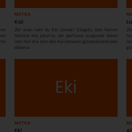
MUTILA
MU
Kai
L
ren
Zer esan nahi du Kai izenak? Ezagutu izen horren
Ze
ten
historia eta jatorria, zer pertsona ezagunek duten
hi
en
izen hori eta zein den Kai izenaren gizonezkoentzako
i
aldaera.
gi
MUTILA
MU
Eki
A