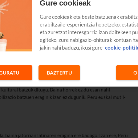
Gure cookieak
Gure cookieak eta beste batzuenak erabiltz
erabiltzaile-esperientzia hobetzeko, estatis
eta zuretzat interesgarria izan daitekeen pu
egiteko, zure nabigazio-ohiturak kontuan h
jakin nahi baduzu, ikusi gure
cookie-politi
GURATU
BAZTERTU
O
 kultural batzuk ditugu. Baina horrek ez du esan nahi
izazio batzuen eraginik izan ez dugunik. Peru euskal mutil-
a, baina jatorrian latinaren eragina ere badago. Izan ere, Peru