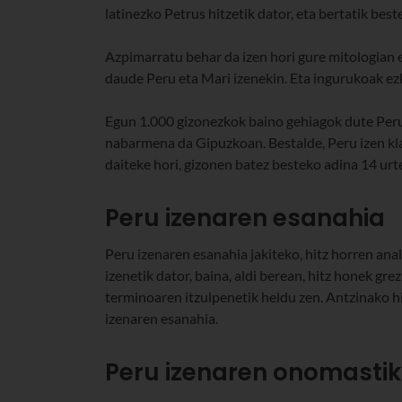
latinezko Petrus hitzetik dator, eta bertatik best
Azpimarratu behar da izen hori gure mitologian
daude Peru eta Mari izenekin. Eta ingurukoak ez
Egun 1.000 gizonezkok baino gehiagok dute Peru i
nabarmena da Gipuzkoan. Bestalde, Peru izen klas
daiteke hori, gizonen batez besteko adina 14 urt
Peru izenaren esanahia
Peru izenaren esanahia jakiteko, hitz horren anal
izenetik dator, baina, aldi berean, hitz honek gre
terminoaren itzulpenetik heldu zen. Antzinako hi
izenaren esanahia.
Peru izenaren onomasti