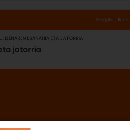
Ezagutu
Ikasi
U: IZENAREN ESANAHIA ETA JATORRIA
ta jatorria