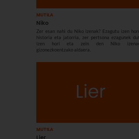
MUTILA
Niko
Zer esan nahi du Niko izenak? Ezagutu izen hor
historia eta jatorria, zer pertsona ezagunek du
izen hori eta zein den Niko izenar
gizonezkoentzako aldaera.
MUTILA
Lier