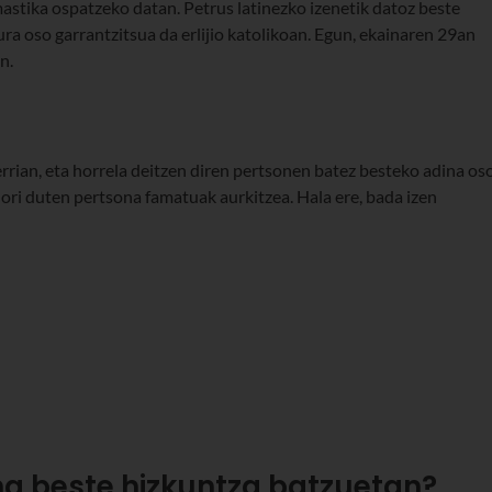
astika ospatzeko datan. Petrus latinezko izenetik datoz beste
gura oso garrantzitsua da erlijio katolikoan. Egun, ekainaren 29an
n.
errian, eta horrela deitzen diren pertsonen batez besteko adina os
n hori duten pertsona famatuak aurkitzea. Hala ere, bada izen
na beste hizkuntza batzuetan?