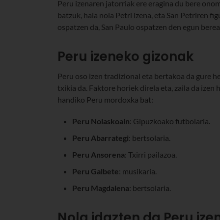
Peru izenaren jatorriak ere eragina du bere onom
batzuk, hala nola Petri izena, eta San Petriren fi
ospatzen da, San Paulo ospatzen den egun berea
Peru izeneko gizonak
Peru oso izen tradizional eta bertakoa da gure h
txikia da. Faktore horiek direla eta, zaila da ize
handiko Peru mordoxka bat:
Peru Nolaskoain
: Gipuzkoako futbolaria.
Peru Abarrategi
: bertsolaria.
Peru Ansorena
: Txirri pailazoa.
Peru Galbete
: musikaria.
Peru Magdalena
: bertsolaria.
Nola idazten da Peru ize