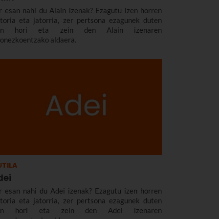
r esan nahi du Alain izenak? Ezagutu izen horren
storia eta jatorria, zer pertsona ezagunek duten
en hori eta zein den Alain izenaren
zonezkoentzako aldaera.
TILA
dei
r esan nahi du Adei izenak? Ezagutu izen horren
storia eta jatorria, zer pertsona ezagunek duten
zen hori eta zein den Adei izenaren