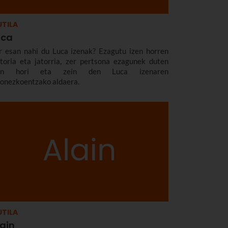
TILA
uca
r esan nahi du Luca izenak? Ezagutu izen horren
storia eta jatorria, zer pertsona ezagunek duten
zen hori eta zein den Luca izenaren
zonezkoentzako aldaera.
TILA
lain