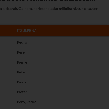
a aldaerak. Gainera, horietako asko milioika hiztun dituzten
ITZULPENA
Pedro
Pere
Pierre
Peter
Piero
Pieter
Pero, Pedro