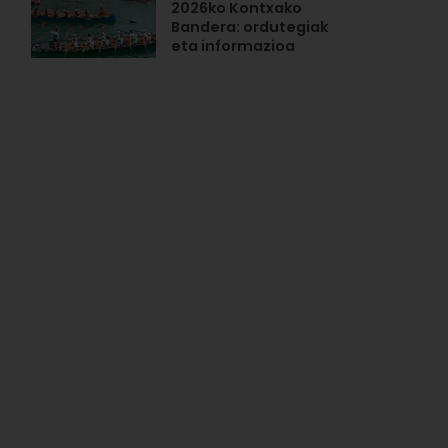
2026ko Kontxako
Bandera: ordutegiak
eta informazioa