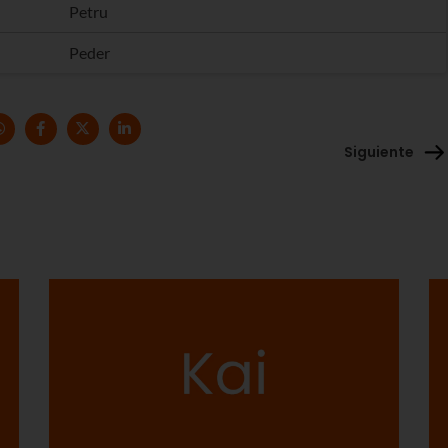
Petru
Peder
Siguiente