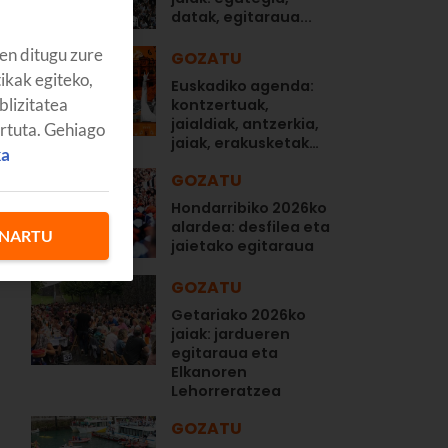
datak, egitaraua...
en ditugu zure
GOZATU
tikak egiteko,
Euskadiko agenda:
blizitatea
kontzertuak,
jaialdiak, antzerkia,
artuta. Gehiago
jaiak, erakusketak…
ka
GOZATU
Hondarribiko 2026ko
alardea: desfilea eta
NARTU
jaietako egitaraua
GOZATU
Getariako 2026ko
jaiak: jardueren
egitaraua eta
Elkanoren
Lehorreratzea
GOZATU