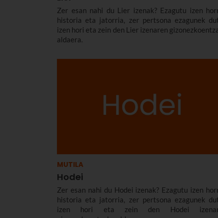
Zer esan nahi du Lier izenak? Ezagutu izen hor
historia eta jatorria, zer pertsona ezagunek du
izen hori eta zein den Lier izenaren gizonezkoentz
aldaera.
MUTILA
Hodei
Zer esan nahi du Hodei izenak? Ezagutu izen hor
historia eta jatorria, zer pertsona ezagunek du
izen hori eta zein den Hodei izena