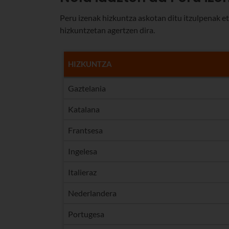
Peru izenak hizkuntza askotan ditu itzulpenak et
hizkuntzetan agertzen dira.
HIZKUNTZA
Gaztelania
Katalana
Frantsesa
Ingelesa
Italieraz
Nederlandera
Portugesa