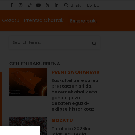
Bilatu
ES
EU
Gozatu
Prentsa Oharrak
GEHIEN IRAKURRIENA
PRENTSA OHARRAK
Euskaltel bere sarea
prestatzen ari da,
bezeroek ahalik eta
gehien goza
dezaten eguzki-
eklipse historikoaz
GOZATU
Tafallako 2026ko
jaiak: egutegia,