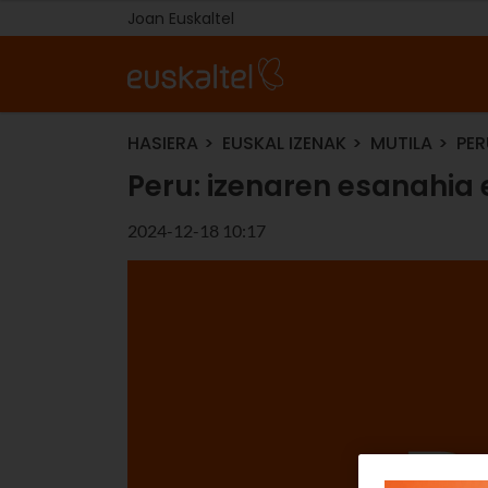
Joan Euskaltel
HASIERA
EUSKAL IZENAK
MUTILA
PER
Peru: izenaren esanahia e
2024-12-18 10:17