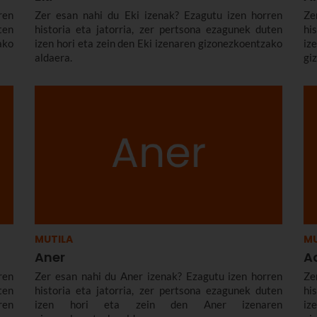
ren
Zer esan nahi du Eki izenak? Ezagutu izen horren
Ze
ten
historia eta jatorria, zer pertsona ezagunek duten
hi
ako
izen hori eta zein den Eki izenaren gizonezkoentzako
iz
aldaera.
gi
MUTILA
MU
Aner
A
ren
Zer esan nahi du Aner izenak? Ezagutu izen horren
Ze
ten
historia eta jatorria, zer pertsona ezagunek duten
hi
ren
izen hori eta zein den Aner izenaren
i