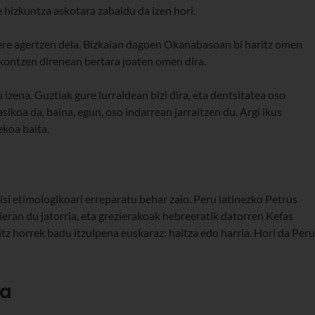
e hizkuntza askotara zabaldu da izen hori.
 ere agertzen dela. Bizkaian dagoen Okanabasoan bi haritz omen
kontzen direnean bertara joaten omen dira.
zena. Guztiak gure lurraldean bizi dira, eta dentsitatea oso
ikoa da, baina, egun, oso indarrean jarraitzen du. Argi ikus
ekoa baita.
isi etimologikoari erreparatu behar zaio. Peru latinezko Petrus
zieran du jatorria, eta grezierakoak hebreeratik datorren Kefas
tz horrek badu itzulpena euskaraz: haitza edo harria. Hori da Peru
ka