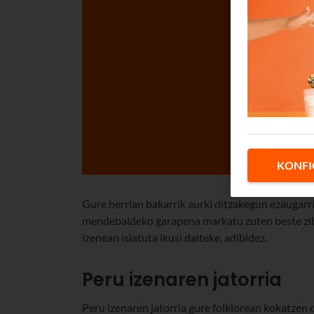
KONFI
Gure herrian bakarrik aurki ditzakegun ezaugarri
mendebaldeko garapena markatu zuten beste zibil
izenean islatuta ikusi daiteke, adibidez.
Peru izenaren jatorria
Peru izenaren jatorria gure folklorean kokatzen d