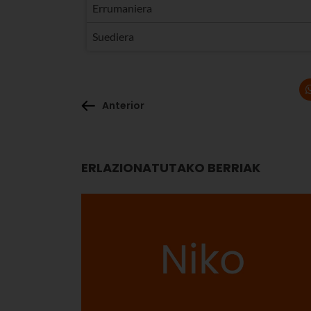
Errumaniera
Suediera
Anterior
ERLAZIONATUTAKO BERRIAK