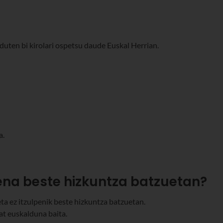
 duten bi kirolari ospetsu daude Euskal Herrian.
a.
zena beste hizkuntza batzuetan?
ta ez itzulpenik beste hizkuntza batzuetan.
at euskalduna baita.