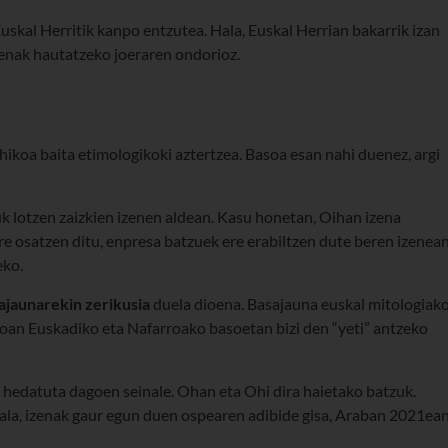
 Euskal Herritik kanpo entzutea. Hala, Euskal Herrian bakarrik izan
zenak hautatzeko joeraren ondorioz.
ikoa baita etimologikoki aztertzea. Basoa esan nahi duenez, argi
uk lotzen zaizkien izenen aldean. Kasu honetan, Oihan izena
ere osatzen ditu, enpresa batzuek ere erabiltzen dute beren izenean
eko.
ajaunarekin zerikusia
duela dioena. Basajauna euskal mitologiak
skoan Euskadiko eta Nafarroako basoetan bizi den “yeti” antzeko
so hedatuta dagoen seinale. Ohan eta Ohi dira haietako batzuk.
ala, izenak gaur egun duen ospearen adibide gisa, Araban 2021ea