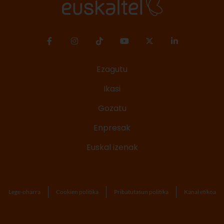
Ezagutu
Ikasi
Gozatu
Enpresak
Euskal izenak
Lege-oharra
Cookien politika
Pribatutasun politika
Kanal etikoa