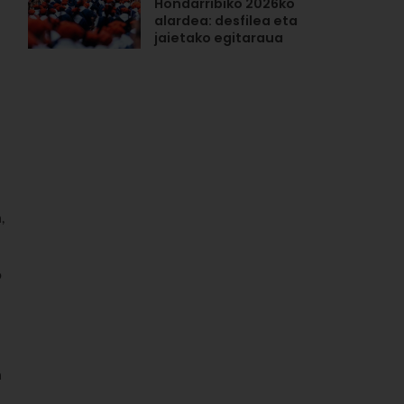
Hondarribiko 2026ko
alardea: desfilea eta
jaietako egitaraua
,
o
n