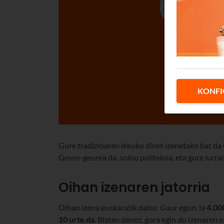
KONFI
Gure tradizioaren lekuko diren izenetako bat da 
Geure-geurea da, soinu politekoa, eta gure lurra
Oihan izenaren jatorria
Oihan izena euskaratik dator. Gaur egun, ia
4.00
10 urte da
. Bistan denez, gora egin du izenaren 