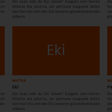
ren
Zer esan nahi du Kai izenak? Ezagutu izen horren
Ze
ten
historia eta jatorria, zer pertsona ezagunek duten
hi
en
izen hori eta zein den Kai izenaren gizonezkoentzako
i
aldaera.
gi
MUTILA
MU
Eki
P
ren
Zer esan nahi du Eki izenak? Ezagutu izen horren
Ze
ten
historia eta jatorria, zer pertsona ezagunek duten
hi
ako
izen hori eta zein den Eki izenaren gizonezkoentzako
i
aldaera.
gi