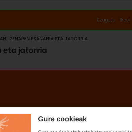
Ezagutu
Ikasi
AN: IZENAREN ESANAHIA ETA JATORRIA
 eta jatorria
Gure cookieak