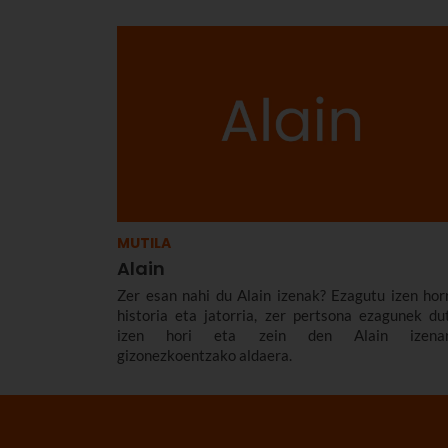
MUTILA
Alain
Zer esan nahi du Alain izenak? Ezagutu izen hor
historia eta jatorria, zer pertsona ezagunek du
izen hori eta zein den Alain izena
gizonezkoentzako aldaera.