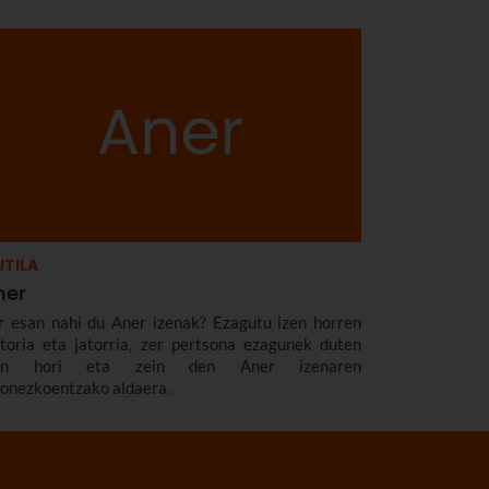
TILA
ner
r esan nahi du Aner izenak? Ezagutu izen horren
storia eta jatorria, zer pertsona ezagunek duten
zen hori eta zein den Aner izenaren
zonezkoentzako aldaera.