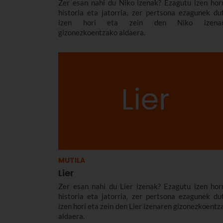
Zer esan nahi du Niko izenak? Ezagutu izen hor
historia eta jatorria, zer pertsona ezagunek du
izen hori eta zein den Niko izenar
gizonezkoentzako aldaera.
MUTILA
Lier
Zer esan nahi du Lier izenak? Ezagutu izen hor
historia eta jatorria, zer pertsona ezagunek du
izen hori eta zein den Lier izenaren gizonezkoentz
aldaera.