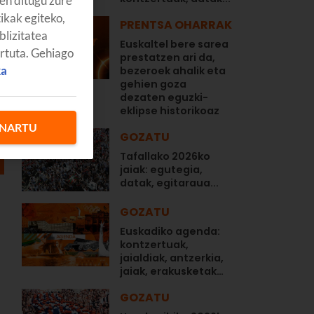
en ditugu zure
tikak egiteko,
PRENTSA OHARRAK
blizitatea
Euskaltel bere sarea
artuta. Gehiago
prestatzen ari da,
ka
bezeroek ahalik eta
gehien goza
dezaten eguzki-
eklipse historikoaz
NARTU
GOZATU
Tafallako 2026ko
jaiak: egutegia,
datak, egitaraua...
GOZATU
Euskadiko agenda:
kontzertuak,
jaialdiak, antzerkia,
jaiak, erakusketak…
GOZATU