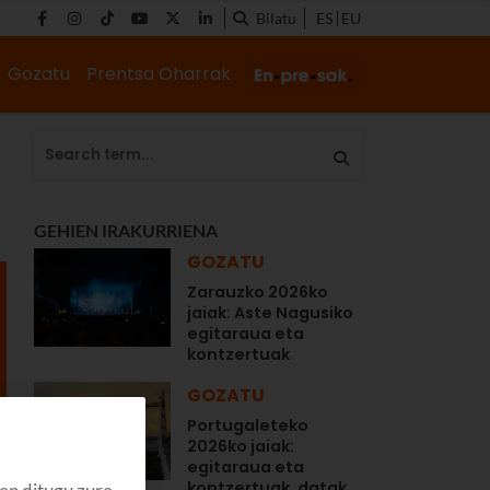
Bilatu
ES
EU
Gozatu
Prentsa Oharrak
GEHIEN IRAKURRIENA
GOZATU
Zarauzko 2026ko
jaiak: Aste Nagusiko
egitaraua eta
kontzertuak
GOZATU
Portugaleteko
2026ko jaiak:
egitaraua eta
kontzertuak, datak...