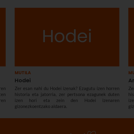
MUTILA
MU
Hodei
A
ren
Zer esan nahi du Hodei izenak? Ezagutu izen horren
Ze
ten
historia eta jatorria, zer pertsona ezagunek duten
hi
ren
izen hori eta zein den Hodei izenaren
i
gizonezkoentzako aldaera.
gi