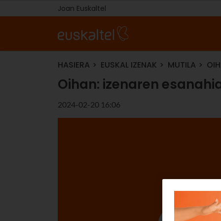
Joan Euskaltel
HASIERA
EUSKAL IZENAK
MUTILA
OIH
Oihan: izenaren esanahia
2024-02-20 16:06