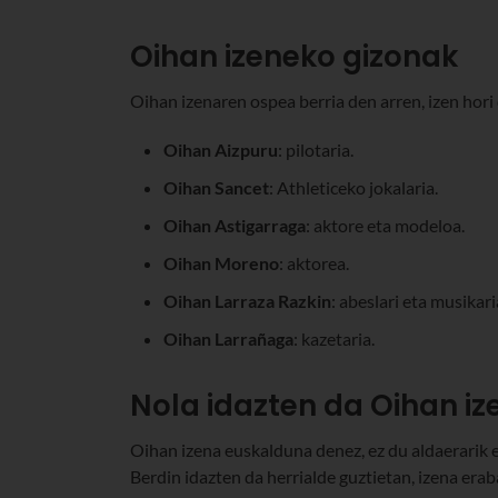
Oihan izeneko gizonak
Oihan izenaren ospea berria den arren, izen hori
Oihan Aizpuru
: pilotaria.
Oihan Sancet
: Athleticeko jokalaria.
Oihan Astigarraga
: aktore eta modeloa.
Oihan Moreno
: aktorea.
Oihan Larraza Razkin
: abeslari eta musikari
Oihan Larrañaga
: kazetaria.
Nola idazten da Oihan i
Oihan izena euskalduna denez, ez du aldaerarik e
Berdin idazten da herrialde guztietan, izena erab