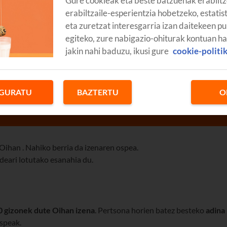
Gure cookieak eta beste batzuenak erabiltz
erabiltzaile-esperientzia hobetzeko, estatis
eta zuretzat interesgarria izan daitekeen pu
egiteko, zure nabigazio-ohiturak kontuan h
jakin nahi baduzu, ikusi gure
cookie-politi
GURATU
BAZTERTU
O
Oihan . Nahiko berria da izenaren ospea.
ldeari lotutako esanahia du.
0 gizonek dute Oihan izena
. Pertsona horien batez besteko
adina
ospeak.