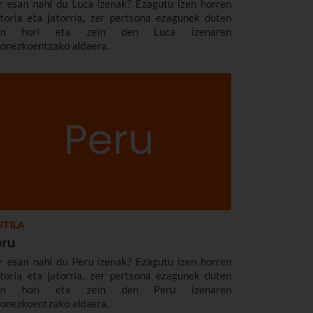
r esan nahi du Luca izenak? Ezagutu izen horren
storia eta jatorria, zer pertsona ezagunek duten
zen hori eta zein den Luca izenaren
zonezkoentzako aldaera.
TILA
eru
r esan nahi du Peru izenak? Ezagutu izen horren
storia eta jatorria, zer pertsona ezagunek duten
zen hori eta zein den Peru izenaren
zonezkoentzako aldaera.