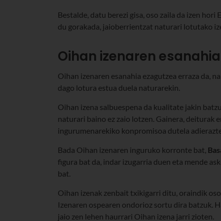
Bestalde, datu berezi gisa, oso zaila da izen hori
du gorakada, jaioberrientzat naturari lotutako i
Oihan izenaren esanahia
Oihan izenaren esanahia ezagutzea erraza da, nah
dago lotura estua duela naturarekin.
Oihan izena salbuespena da kualitate jakin batz
naturari baino ez zaio lotzen. Gainera, deiturak 
ingurumenarekiko konpromisoa dutela adierazt
Bada Oihan izenaren inguruko korronte bat,
Bas
figura bat da, indar izugarria duen eta mende a
bat.
Oihan izenak zenbait txikigarri ditu, oraindik o
Izenaren ospearen ondorioz sortu dira batzuk. H
jaio zen lehen haurrari Oihan izena jarri zioten.