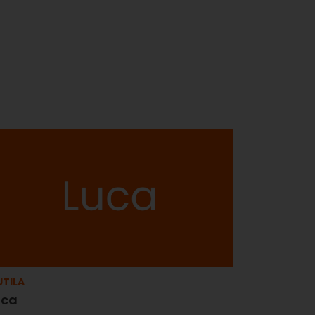
TILA
uca